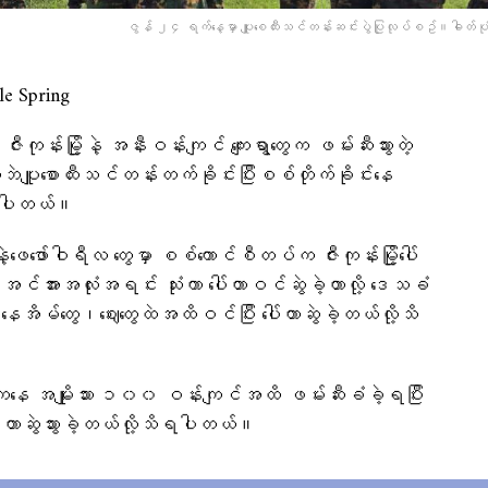
ဇွန် ၂၄ ရက်​နေ့မှာ ပျူ​စေထီးသင်တန်းဆင်းပွဲပြုလုပ်စဥ်။ဓါတ်ပုံ
 Spring
ုန်းမြို့နဲ့ အနီးဝန်းကျင် ကျေးရွာတွေက ဖမ်းဆီးသွားတဲ့
ဘဲပျူစောထီးသင်တန်းတက်ခိုင်းပြီးစစ်တိုက်ခိုင်းနေ
ိရပါတယ်။
ဖေဖော်ဝါရီလ တွေမှာ စစ်ကောင်စီတပ်က ဇီးကုန်းမြို့ပေါ်
အင်အားအလုံးအရင်း သုံးကာ ပေါ်တာဝင်ဆွဲခဲ့တာလို့ ​ဒေသခံ
င် နေအိမ်တွေ၊ဈေးတွေထဲအထိဝင်ပြီး ​ပေါ်တာဆွဲခဲ့တယ်လို့သိ
ာတွေက​နေ အမျိုးသား ၁၀၀ ဝန်းကျင်အထိ ဖမ်းဆီးခံခဲ့ရပြီး
ေါ်တာဆွဲသွားခဲ့တယ်လို့သိရပါတယ်။