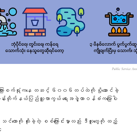
Public Service An
သကြားစက်ရုံကနေ တဆင့် ၆၀၀၆တပ်ထဲကို ပို့ဆောင်ခဲ့
ကုန်းတိုက်နယ်ပြည်သူ့ကာကွယ် ရေးအဖွဲ့တာဝန်ခံက​ပြောပါ
သင်တောကို ထိုးခဲ့တဲ့ စစ်ကြောင်းမှာလည်း ဒီလူတွေကို ထည့်
၄