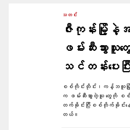
သတင်း
ဇီးကုန်းမြို့နဲ
ဖမ်းဆီးသွားသူ​
သင်တန်း‌​ပေးပြ
စစ်ကိုင်းတိုင်း၊ကန့်ဘလူမြို့
က ဖမ်းဆီးသွားတဲ့သူ တွေကို စ
တက်ခိုင်းပြီးစစ်တိုက်ခိုင်
တယ်။