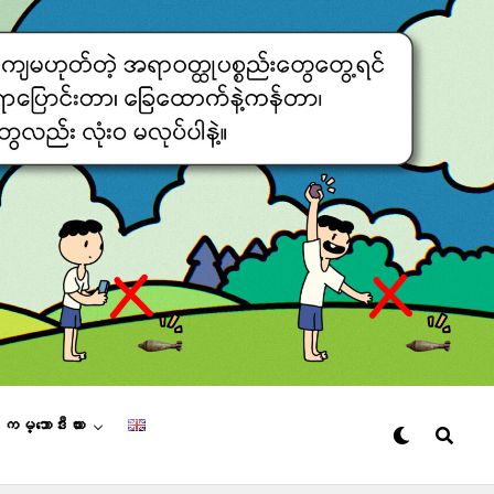
– ကမ္ဘောဒီးယား