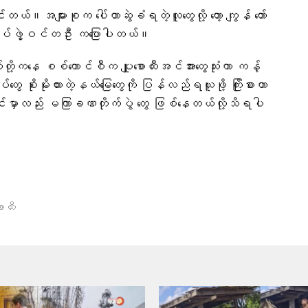
အများစုက ပေါ်တာဆွဲခံရတဲ့လူတွေလို့ တော့ ကျွန် တော်
ေးတပ်ဖွဲ့ဝင်တဦး ကပြောပါတယ်။
ို့ကနေ စစ်ကောင်စီက ပျူစောထီးအင်အားတွေသုံးကာ ကန့်
ပ်​တွေ စိုးမိုးထားတဲ့နယ်မြေတွေကို ပြန်လည်ရယူဖို့ ကြိုးစားတာ
င်းမှာလည်း မကြာခဏတိုက်ပွဲ တွေ ဖြစ်နေတယ်လို့သိရပါ
ောထီး