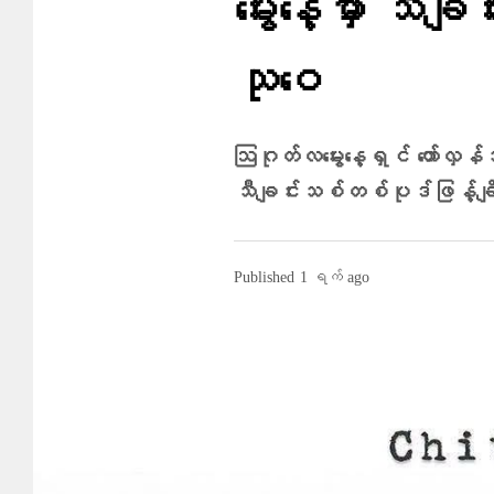
မွေးနေ့မှာ သီခ
သုဝေ
ဩဂုတ်လမွေးနေ့ရှင် တော်လှန်
သီချင်းသစ်တစ်ပုဒ်ဖြန့်ချ
Published
1 ရက် ago