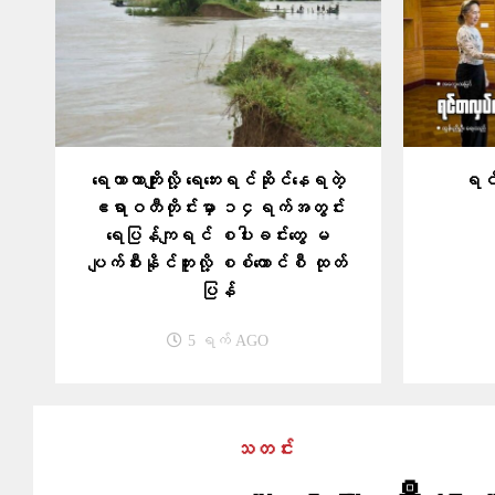
ရေကာတာကျိုးလို့ ရေဘေးရင်ဆိုင်နေရတဲ့
ရင်
ဧရာဝတီတိုင်းမှာ ၁၄ရက်အတွင်း
ရေပြန်ကျရင် စပါးခင်းတွေ မ
ပျက်စီးနိုင်ဘူးလို့ စစ်ကောင်စီ ထုတ်
ပြန်
5 ရက် AGO
သတင်း