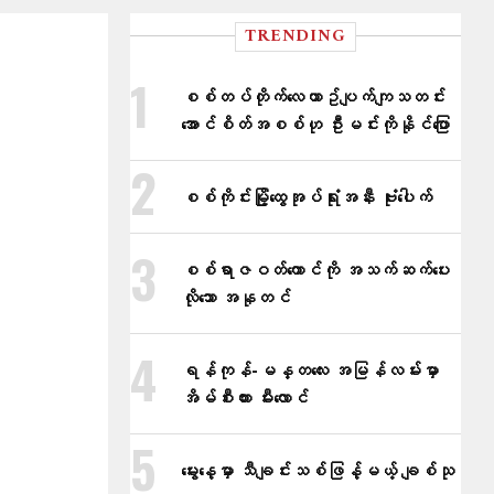
TRENDING
စစ်တပ်တိုက်​လေယာဥ်ပျက်ကျသတင်း
အောင်စိတ်အစစ်ဟု ဦးမင်းကိုနိုင်​ပြော
စစ်ကိုင်းမြို့ထွေအုပ်ရုံးအနီး ဗုံးပေါက်
စစ်ရာဇဝတ်ကောင်ကို အသက်ဆက်ပေး
လိုသော အနုတင်
ရန်ကုန်-မန္တလေး အမြန်လမ်းမှာ
အိမ်စီးကား မီးလောင်
မွေးနေ့မှာ သီချင်းသစ်ဖြန့်မယ့် ချစ်သု