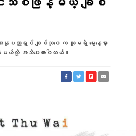
ျင်းသစ်ဖြန့်မယ့် ချစ်
အနုပညာရှင် ချစ်သုဝေ က သူမရဲ့ မွေးနေ့မှာ
ိမယ်လို့ အသိပေးထားပါတယ်။