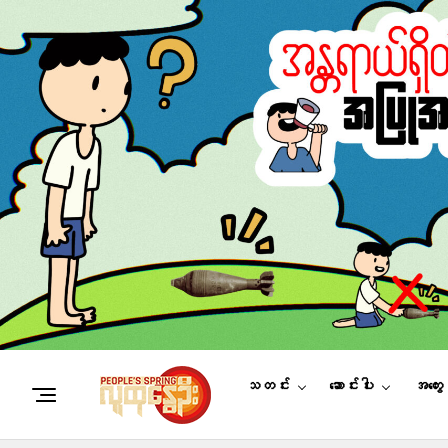
သတင်း
ဆောင်းပါး
အတွေ