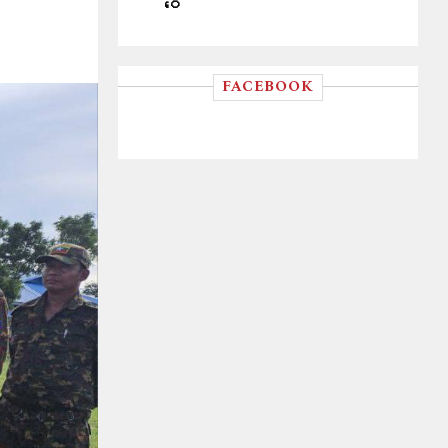
ဝေ
FACEBOOK