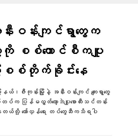
့အနီးဝန်းကျင်ရွာ​တွေက
တွေကို စစ်​ကောင်စီကပျူ
ီးစစ်တိုက်ခိုင်းနေ
နယ်၊ဇီးကုန်းမြို့နဲ့ အနီးဝန်းကျင် ကျေးရွာတွေ
စ်​တပ်က ပြန်မလွှတ်တော့ဘဲပျူစောထီးသင်တန်း
းနေတယ်လို့ တော်လှန်ရေး တပ်တွေဆီကသိရပါ