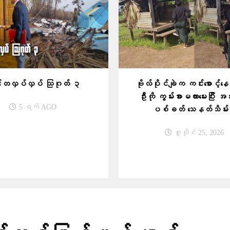
တလှပ်လှပ် သြဂုတ် ၃
ဗိုလ်ပိုင်ချဲက ကင်း​စောင့်​န
ဦးကို ကွမ်းစားမလား​မေးပြီး 
5 ရက် AGO
ပစ်ခတ် သေနတ်သိမ်း
ဇူလိုင် 25, 2026