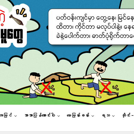
းအမြင်
ဘာသာပြန်ဆောင်းပါး
မေးမြန်းခန်း
ရသ
ထိုင်း 