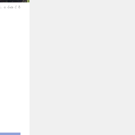
- စစ်​ကောင်စီ