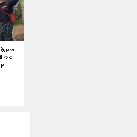
ေတဲ့ပျူတ
အနီးကပ်
ယူ