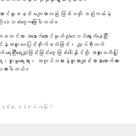
စ်ထက်တစ်နှစ် ပိုမိုဆိုးရွားလာခဲ့တာပါ။
ဆောင်မှုစနစ်မကျတာလည်း ဖြစ်သလို စည်းကမ်းမဲ့
ာလို့ ဒေသခံတွေကပြောပါတယ်။
်ကစတင်ကာ အနောက်တောင်မုတ်သုံ‌လေဝင်ရောက်နေပြီး
ြင်းနဲ့အတူ လေပြင်းတိုက်ခတ်ခြင်း၊ လျှပ်စီးလက်
ေကြီးရေလျှံခြင်းခြင်းတွေ ဖြစ်ပေါ်နိုင်လို့ အထူးသတိပြု
ိုးရ၊လူမှုရေးရာ၊ အလုပ်သမားနဲ့လူသားချင်းစာနာထောက်ထား
ေးထားပါတယ်။
,
,
သွန်းမှု
ရန်ကုန်
ရေမြုပ်