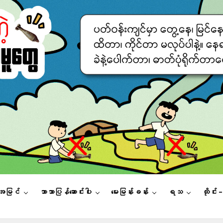
းအမြင်
ဘာသာပြန်ဆောင်းပါး
မေးမြန်းခန်း
ရသ
ထိုင်း 