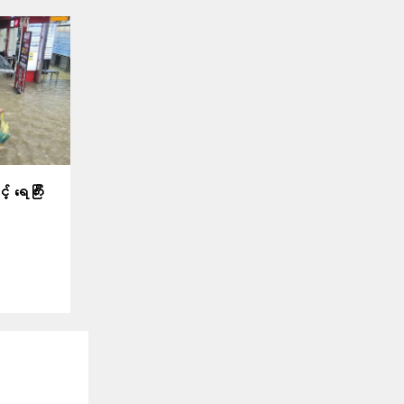
် ရေကြီး