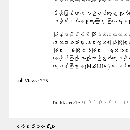
မယ့်လည်း ရေကြီးရေလျှံမှုတွေက တစ်နှ
ဒီလိုဖြစ်တာက စည်ပင်တွေရဲ့ လုပ်
အမှိုက်ပစ်နေသူတွေကြောင့် ကြုံနေရတ
မြန်မာနိုင်ငံကို ပြီးခဲ့တဲ့မေလလယ
ဒေသများအပြားမှာ နေရာကွက်၍မိုးကြီးခ
ခြင်း၊ မိုးကြိုးပစ်ခြင်း၊ ရုတ်တရက် ရ
နေထိုင်ကြဖို့ အမျိုးသားညီညွတ်ရေးအစ
ရေးဝန်ကြီးဌာန(MoSLHA )က သတိ‌ပ
Views:
275
,
နေအိမ်
မိုးသည်းထန်စွာရွာ
In this article:
ဆက်စပ်သတင်းများ