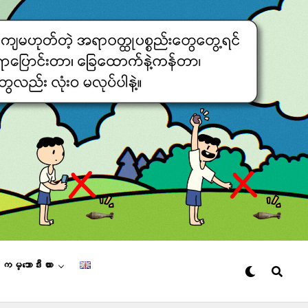
– ကမ္ဘောဒီးယား