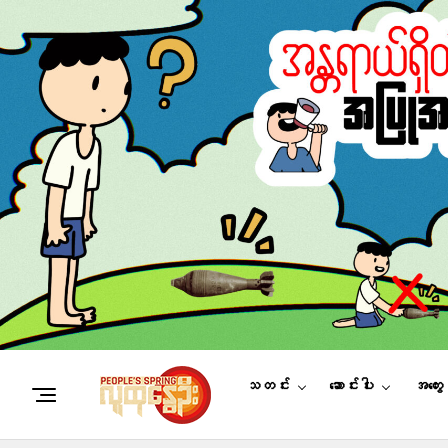
သတင်း
ဆောင်းပါး
အတွေ