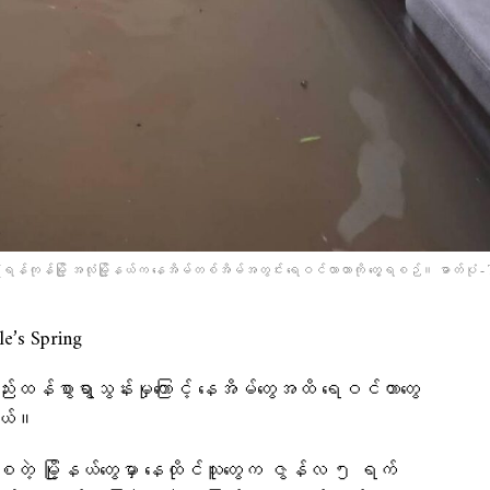
(ရန်ကုန်မြို့ အလုံမြို့နယ်က နေအိမ်တစ်အိမ်အတွင်း ရေဝင်လာတာကို တွေ့ရစဉ်။ ဓာတ်ပုံ - T
s Spring
ုးသည်းထန်စွာရွာသွန်းမှုကြောင့် နေအိမ်တွေအထိ ရေဝင်တာတွေ
တယ်။
ံစတဲ့ မြို့နယ်တွေမှာ နေထိုင်သူတွေက ဇွန်လ ၅ ရက်