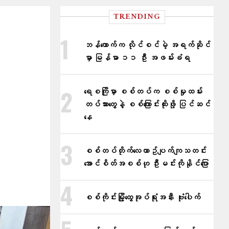
TRENDING
ဘန်ကောက်က လိုင်စင်မဲ့ အရက်ဆိုင်
မှာ မြန်မာ ၁၁ ဦး အဖမ်းခံရ
ရေစကြိုမှာ စစ်တပ်က စစ်မှုထမ်း
တပ်သားတွေနဲ့ စစ်ကြောင်းထိုးဖို့ ပြင်ဆင်
နေ
စစ်တပ်တိုက်​လေယာဥ်ပျက်ကျသတင်း
အောင်စိတ်အစစ်ဟု ဦးမင်းကိုနိုင်​ပြော
စစ်ကိုင်းမြို့ထွေအုပ်ရုံးအနီး ဗုံးပေါက်