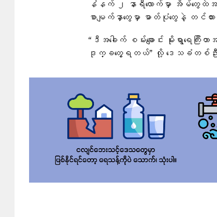
နံနက် ၂ နာရီလောက်မှာ အိမ်တွေထဲအထ
စာမျက်နှာတွေမှာ ဓာတ်ပုံတွေနဲ့ တင်
“ဒီအခေါက် စမ်းချောင်း မိုးရွာရေကြီးတာ
ဒုက္ခတွေ့ရတယ်” လို့ ဒေသခံတစ်ဦ