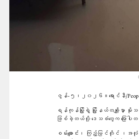
ဇွန်-၅၊၂၀၂၆။ရောင်နီ/People’
ရန်ကုန်မြို့ရဲ့ မြို့နယ်‌တချို့မှာ မိ
ဖြစ်ခဲ့တယ်လို့ ဒေသခံတွေက ပြောပါ
စမ်းချောင်း၊ ကြည့်မြင်တိုင် ၊အလု