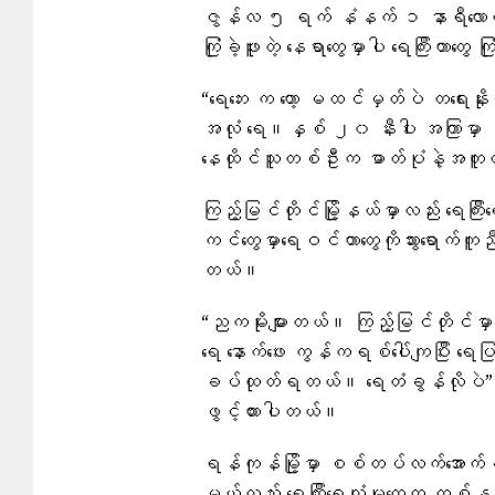
ဇွန်လ ၅ ရက် နံနက် ၁ နာရီလောက်က
ကြုံခဲ့ဖူးတဲ့ နေရာတွေမှာပါ ရေကြီးတာတွေ
“ရေဘေး က တော့ မထင်မှတ်ပဲ တရေးနို
အလုံ ရေ။နှစ် ၂၀ နီးပါး အကြာမှာ ဒီလ
နေထိုင်သူတစ်ဦးက ဓာတ်ပုံနဲ့အတ
ကြည့်မြင်တိုင်မြို့နယ်မှာလည်း ရေကြီးရ
ကင်တွေမှာရေဝင်တာတွေကိုသွားရောက်ကူ
တယ်။
“ညကမိုးများတယ်။ ကြည့်မြင်တိုင်မှာ 
ရေ နောက်ဖေး ကွန်ကရစ်ပေါ်ကျပြီး ရ
ခပ်ထုတ်ရတယ်။ ရေတံခွန်လိုပဲ” လိ
ဖွင့်ထားပါတယ်။
ရန်ကုန်မြို့မှာ စစ်တပ်လက်အောက်