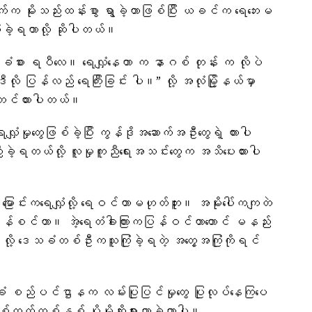
 မိုးသည်းထန်းစွာ ရွာခဲ့တာဖြစ်ပြီး ယခင်က ရေဘေးမ
 ကြုံခဲ့ရတာလို့ ဆိုပါတယ်။
း ခံစား ရပီလေ။ ရေလျှံနေတာ က နာဂစ် တုန်း က လိုပဲ
ို ပြန်လည် ရေကြီးခြင်း ပါ။” လို့ အလုံမြို့နယ်မှာ
ူတင်ထားပါတယ်။
ေလျှံမှုတွေဖြစ်ခဲ့ပြီး ကွန်ဒိုအဆောက်အဦးတွေရဲ့ ကားပါ
ညီခဲ့ရတယ်လို့ လူမှုကူညီရေးအသင်းတွေက အသိပေးထားပါ
မြောင်းကရေလျှံလို့ ရေဝင်တာမဟုတ်ဘူး။ အမိုးပေါ်ကကျတဲ
ေပြန်စင်တာ။ အဲ့ရေတံခါးကြားကပြန်ဝင်တာတောင် မနည်း
ု့ ဒေသခံတစ်ဦးကသူကြုံခဲ့ရတဲ့ အတွေ့အကြုံကိုရင်
ခံ စည်ပင်ဌာနက လမ်းပြုပြင်မှုတွေ ပြုလုပ်နေကြပေ