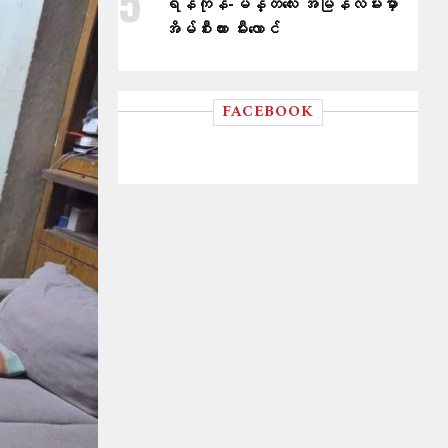
ရန်ကုန်-မန္တလေး အမြန်လမ်းမှာ
အိမ်စီးကား မီးလောင်
FACEBOOK