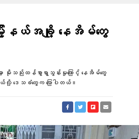
့နယ်အချို့ နေအိမ်တွေ
မှာ မိုးသည်းထန်စွာရွာသွန်းမှုကြောင့် နေအိမ်တွေ
်လို့ ဒေသခံတွေက ပြောပါတယ်။