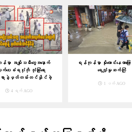
်မှာ အမျိုးသမီး​တွေအ​နှောက်
ရန်ကုန်မှာ မိုးကောင်းနေတာကြောင့
်​ပေးခံရပုံကို လုံခြုံ​ရေး
ရေလျှံမှုဆက်ကြုံ
နဲ့မှတ်တမ်းတင်နိုင်ခဲ့
1 ပတ် AGO
4 ရက် AGO