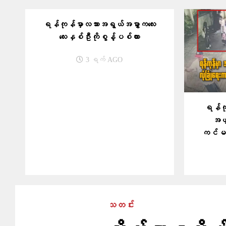
ရန်ကုန်မှာလသားအရွယ်အမွှာကလေး
လေးနှစ်ဦးကိုစွန့်ပစ်ထား
3 ရက် AGO
ရန်ကုန
အယှက
ကင်မရာ
သတင်း