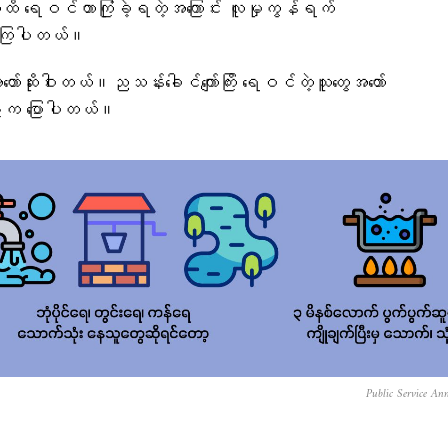
ိ ရေဝင်တာကြုံခဲ့ရတဲ့အ‌ကြောင်း လူမှုကွန်ရက်
ထားကြပါတယ်။
အတော်ဆိုးဝါးတယ်။ညသန်း‌ခေါင်ကျော်ကြိး ရေဝင်တဲ့သူတွေအတော်
းက ပြောပါတယ်။
Public Service An