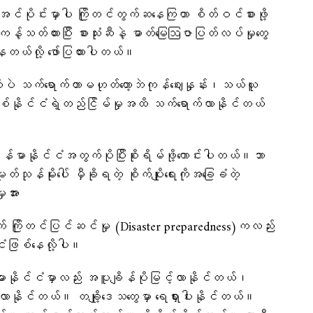
အင်ပိုင်းမှာပါ ကြိုတင်တွက်ဆနေကြတာ စိတ်ဝင်စားဖို့
ကန့်သတ်ထားပြီး စားသုံးဆီနဲ့ ဓာတ်မြေဩဇာပြတ်လပ်မှုတွေ
ေတယ်လို့ ဖော်ပြထားပါတယ်။
ိုပဲ သက်ရောက်တာမဟုတ်တော့ဘဲကုန်ဈေးနှုန်း၊သယ်ယူ
ံတစ်နိုင်ငံရဲ့တည်ငြိမ်မှုအထိ သက်ရောက်လာနိုင်တယ်
ြန်မာနိုင်ငံအတွက်ပိုပြီးစိုးရိမ်ဖို့ကောင်းပါတယ်။ဘာ
တ်သုန်မိုးပေါ် မှီခိုရတဲ့ စိုက်ပျိုးရေးကိုအခြေခံတဲ့
ုအား
ကြိုတင်ပြင်ဆင်မှု (Disaster preparedness)ကလည်း
ငံဖြစ်နေလို့ပါ။
နိုင်ငံမှာလည်း အပူချိန်ပိုမြင့်လာနိုင်တယ်၊
ဖြစ်လာနိုင်တယ်။ တချို့ဒေသတွေမှာ ရေရှားပါးနိုင်တယ်။