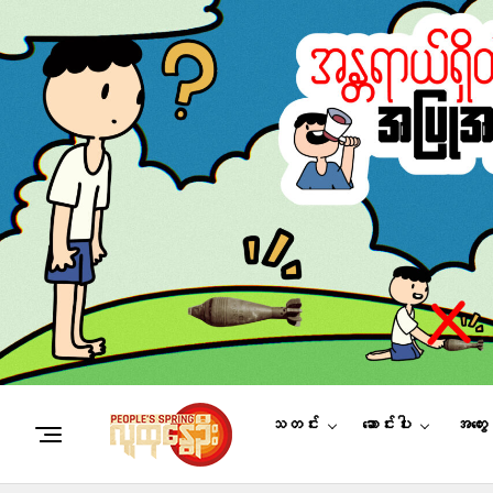
သတင်း
ဆောင်းပါး
အတွေ