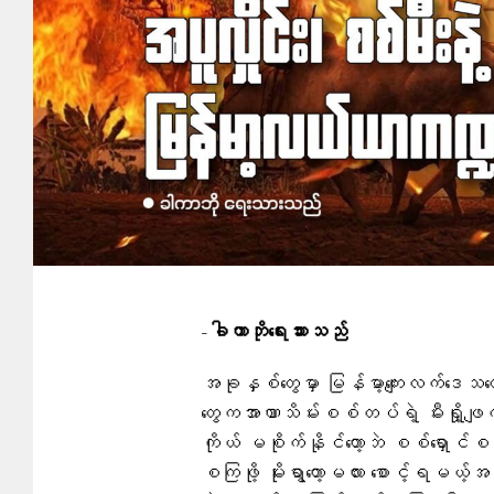
-ခါကာဘိုရေးသားသည်
အခုနှစ်တွေမှာ မြန်မာ့ကျေးလက်ဒ
တွေကအာဏာသိမ်းစစ်တပ်ရဲ့ မီးရှို့ဖ
ကိုယ် မစိုက်နိုင်တော့ဘဲ စစ်ရှောင်စ
စကြဖို့ မိုးရွာတော့မလား စောင့်ရမယ့