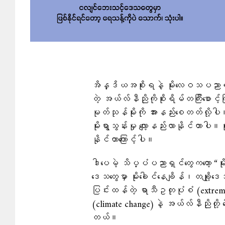
အိန္ဒိယအစိုးရနဲ့ မိုးလေဝသပညာ
တဲ့ အယ်လ်နီညိုကိုစိုးရိမ်တကြီးစော
မုတ်သုန်မိုးကို အားနည်းစေတတ်လိ
မိုးရွာသွန်းမှု လျော့နည်းလာနိုင်တာပါ။
နိုင်တာကြောင့်ပါ။
ဒါပေမဲ့ သိပ္ပံပညာရှင်တွေကတော့ “မိုး
ဒေသတွေမှာ မိုးခေါင်နေချိန်၊တချို့ဒေ
ပြင်းထန်တဲ့ ရာသီဥတုပုံစံ (extreme
(climate change)နဲ့ အယ်လ်နီညိုတို့ ပေ
တယ်။