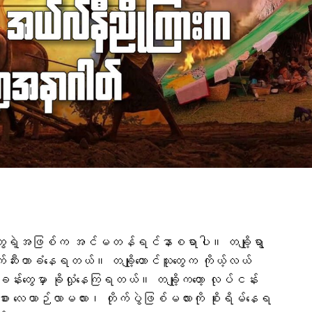
ေသတွေရဲ့အဖြစ်က အင်မတန်ရင်နာစရာပါ။ တချို့ရွာ
ျက်ဆီးတာခံနေရတယ်။ တချို့တောင်သူတွေက ကိုယ့်လယ်
ခန်းတွေမှာ ခိုလှုံနေကြရတယ်။ တချို့ကတော့ လုပ်ငန်း
်အစား လေယာဉ်လာမလား၊ တိုက်ပွဲဖြစ်မလားကို စိုးရိမ်နေရ