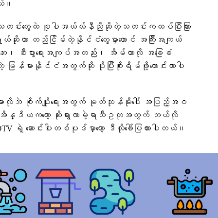
ယ်။
သတင်းတွေထဲ စူပါအယ်လ်နီညိုဆိုတဲ့သတင်းကထပ်ပြီးကြား
တာ တည်ငြိမ်တဲ့နိုင်ငံတွေမှာတောင် အကြီးအကျယ်
ေး၊ စီးပွားရေးအကျပ်အတည်း၊ အိမ်ယာလို အခြေခံ
ဲ့ မြန်မာနိုင်ငံအတွက်ဆို ပိုပြီးစိုးရိမ်ဖို့ကောင်းလာပါ
လိုဘဲ စိုက်ပျိုးရေးအတွက် မုတ်သုန်မိုးပေါ် အပြည့်အဝ
့ အိန္ဒိယကတော့ ဆိုးရွားလာမဲ့ရာသီဥတုအတွက် ဘယ်လို
 ရဲ့ ဆောင်းပါးတစ်ပုဒ်မှာတော့ ဒီလိုဖေါ်ပြထားပါတယ်။