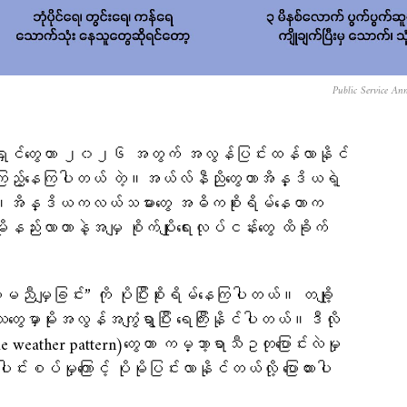
Public Service An
ရှင်တွေဟာ ၂၀၂၆ အတွက် အလွန်ပြင်းထန်လာနိုင်
င့်ကြည့်နေကြပါတယ် တဲ့။အယ်လ်နီညိုတွေဟာအိန္ဒိယရဲ့
ု့ပါ။အိန္ဒိယကလယ်သမားတွေ အဓိကစိုးရိမ်နေတာက
မိုးနည်းလာတာနဲ့အမျှ စိုက်ပျိုးရေးလုပ်ငန်းတွေ ထိခိုက်
မညီမျှခြင်း” ကို ပိုပြီးစိုးရိမ်နေကြပါတယ်။ တချို့
သတွေမှာမိုးအလွန်အကျွံရွာပြီး ရေကြီးနိုင်ပါတယ်။ဒီလို
 weather pattern)တွေဟာ ကမ္ဘာ့ရာသီဥတုပြောင်းလဲမှု
ါင်းစပ်မှုကြောင့် ပိုမိုပြင်းလာနိုင်တယ်လို့ ပြောထားပါ