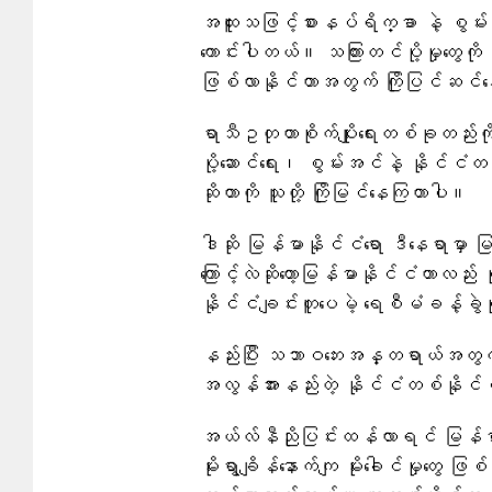
အထူးသဖြင့်စားနပ်ရိက္ခာ နဲ့ စွမ်း
ကောင်းပါတယ်။ သကြားတင်ပို့မှုတွေကို 
ဖြစ်လာနိုင်တာအတွက် ကြိုပြင်ဆင်န
ရာသီဥတုဟာစိုက်ပျိုးရေးတစ်ခုတည်းက
ပို့ဆောင်ရေး၊ စွမ်းအင်နဲ့ နိုင်င
ဆိုတာကို သူတို့ ကြိုမြင်နေကြတာပါ။
ဒါဆို မြန်မာနိုင်ငံရော ဒီနေရာမှာ မ
ကြောင့်လဲဆိုတော့မြန်မာနိုင်ငံဟာလည်း မု
နိုင်ငံချင်းတူပေမဲ့ ရေစီမံခန့်ခွဲမှ
နည်းပြီး သဘာဝဘေးအန္တရာယ်အတွက် 
အလွန်အားနည်းတဲ့ နိုင်ငံတစ်နိုင်
အယ်လ်နီညိုပြင်းထန်လာရင် မြန်မာ
မိုးရွာချိန်နောက်ကျ မိုးခေါင်မှုတွေ 