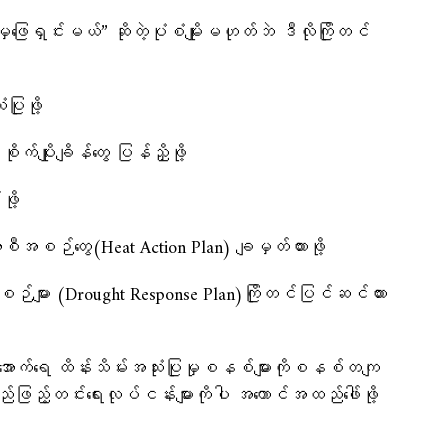
ရှင်းမယ်” ဆိုတဲ့ပုံစံမျိုးမဟုတ်ဘဲ ဒီလိုကြိုတင်
ပြုဖို့
ုက်ပျိုးချိန်တွေ ပြန်ညှိဖို့
ဖို့
ီအစဉ်တွေ(Heat Action Plan) ချမှတ်ထားဖို့
စီအစဉ်များ (Drought Response Plan)ကြိုတင်ပြင်ဆင်ထား
ြေအောက်ရေ ထိန်းသိမ်းအသုံးပြုမှုစနစ်များကိုစနစ်တကျ
်ဖြည့်တင်းရေးလုပ်ငန်းများကိုပါ အကောင်အထည်ဖေါ်ဖို့