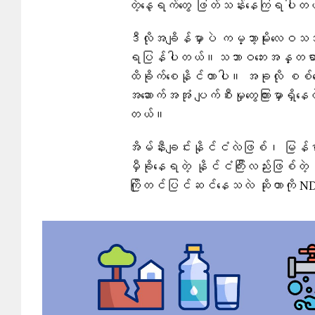
တဲ့နေ့ရက်တွေ ဖြတ်သန်းနေကြရပါတ
ဒီလိုအချိန်မှာပဲ ကမ္ဘာ့မိုးလေဝသ
ရပြန်ပါတယ်။သဘာဝဘေးအန္တရာယ်ဆို
ထိခိုက်စေနိုင်တာပါ။ အခုလို စစ်ဘ
အဆောက်အအုံ ပျက်စီးမှုတွေကြားမှာရှိနေတ
တယ်။
အိမ်နီးချင်းနိုင်ငံလဲဖြစ်၊ မြန်မာ
မှီခိုနေရတဲ့ နိုင်ငံကြီးလည်းဖြစ်တဲ
ကြိုတင်ပြင်ဆင်နေသလဲ ဆိုတာကို NDTV