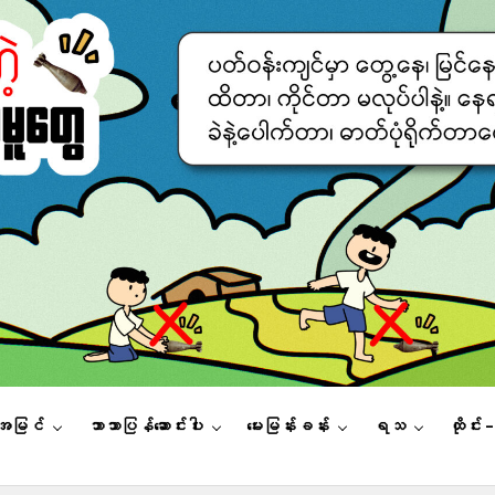
းအမြင်
ဘာသာပြန်ဆောင်းပါး
မေးမြန်းခန်း
ရသ
ထိုင်း 