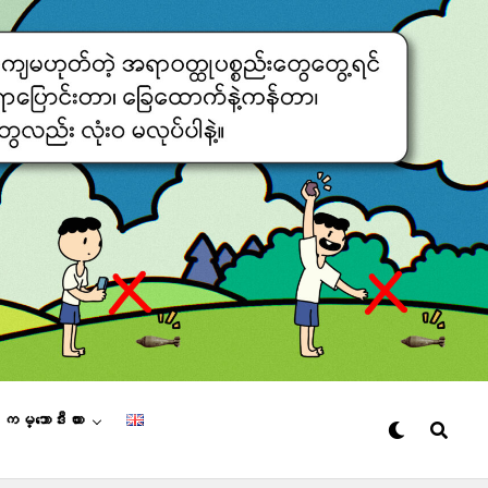
– ကမ္ဘောဒီးယား