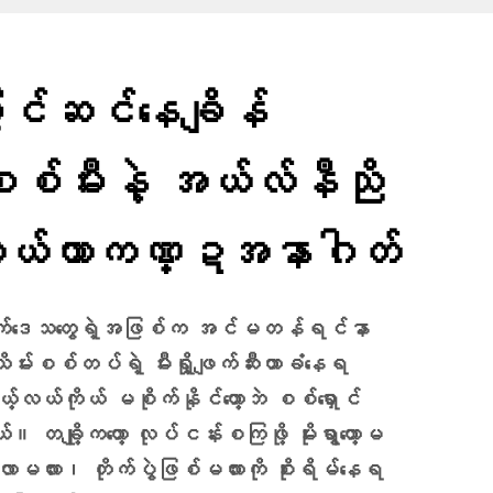
င်ဆင်နေချိန်
စစ်မီးနဲ့ အယ်လ်နီညို
့လယ်ယာကဏ္ဍအနာဂါတ်
ေးလက်ဒေသတွေရဲ့အဖြစ်က အင်မတန်ရင်နာ
မ်းစစ်တပ်ရဲ့ မီးရှို့ဖျက်ဆီးတာခံနေရ
့်လယ်ကိုယ် မစိုက်နိုင်တော့ဘဲ စစ်ရှောင်
။ တချို့ကတော့ လုပ်ငန်းစကြဖို့ မိုးရွာတော့မ
လာမလား၊ တိုက်ပွဲဖြစ်မလားကို စိုးရိမ်နေရ