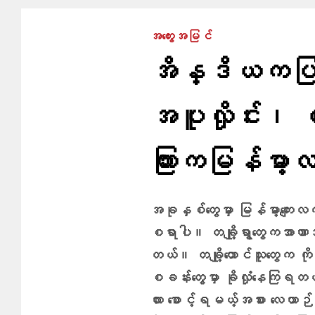
အတွေးအမြင်
အိန္ဒိယကပြ
အပူလှိုင်း၊ 
ကြားကမြန်မာ
အခုနှစ်တွေမှာ မြန်မာ့ကျ
စရာပါ။ တချို့ရွာတွေကအာဏာသိ
တယ်။ တချို့တောင်သူတွေက ကိုယ
စခန်းတွေမှာ ခိုလှုံနေကြရတယ်
လား စောင့်ရမယ့်အစား လေယာဉ်