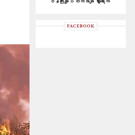
ဝန်ကြီးချုပ် တကအိချိ သွားရောက်
FACEBOOK