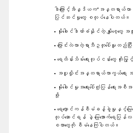
ဒါကြောင့်အိန္ဒိယက“အန္တရာယ်လာမှဖြေ
ပြင်ဆင်မှုတွေ စလုပ်နေပါတယ်။
• မိုးခေါင်ဒါဏ်ခံနိုင်တဲ့ မျိုးစေ့တွေ အသုံး
• ပြောင်းလဲလာတဲ့ရာသီဥတုပေါ်မူတည်ပြီး စိ
• ရေထိန်းသိမ်းရေးလုပ်ငန်းတွေ တိုးမြှင့်
• အပူလှိုင်းအန္တရာယ်ကာကွယ်ရေး အစ
• မိုးခေါင်မှုအရေးပေါ်တုံ့ပြန်ရေးအ
ဖို့
• ရေလှောင်ကန်စီမံခန့်ခွဲမှုနှင့်မ
လုပ်ဆောင်ရန် နဲ့ မြေအောက်ရေပြန်လည
စတာတွေကို စီမံနေကြပါတယ်။