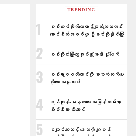
TRENDING
စစ်တပ်တိုက်​လေယာဥ်ပျက်ကျသတင်း
အောင်စိတ်အစစ်ဟု ဦးမင်းကိုနိုင်​ပြော
စစ်ကိုင်းမြို့ထွေအုပ်ရုံးအနီး ဗုံးပေါက်
စစ်ရာဇဝတ်ကောင်ကို အသက်ဆက်ပေး
လိုသော အနုတင်
ရန်ကုန်-မန္တလေး အမြန်လမ်းမှာ
အိမ်စီးကား မီးလောင်
ငလျင်ဘေးသင့် ဒေသကို ဂျပန်