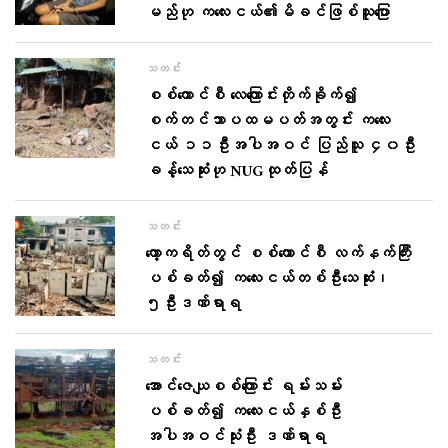
မည်ဟု ကလေးငယ်၏မိခင်ဖြစ်သူပြော
သတင်း
စစ်ကောင်စီ လေကြောင်းတိုက်ခိုက်၍
စက်တင်ဘာပထမပတ်အတွင်း ကလေး
ငယ် ၁၁ဦးအပါအဝင် ပြည်သူ ၄၀ဦး
ခန့်သေဆုံးဟု NUGထုတ်ပြန်
သတင်း
ကော့ကရိတ်တွင် စစ်ကောင်စီ လက်နက်ကြီး
ပစ်ခတ်၍ ကလေးငယ်တစ်ဦးသေဆုံး၊
၅ဦးဒဏ်ရာရ
သတင်း
အောင်ဇေယျစစ်ကြောင်း ရမ်းသမ်း
ပစ်ခတ်၍ ကလေးငယ်နှစ်ဦး
အပါအဝင်သုံးဦး ဒဏ်ရာရ