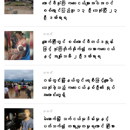
ကောင်စီဗုံးကြဲ က​လေးငယ်များအပါအဝင်
စစ်​ရှောင်ပြည်သူ ၁၃ ဦး သေဆုံးပြီး ၂၃
ဦး ဒဏ်ရာရ
သတင်း
ကျောက်ကြီးတွင် စစ်ကောင်စီတပ်ဒရုန်း
ဖြင့် ဗုံးကြဲတိုက်ခိုက်၍ လသားကလေးငယ်
နှင့် အမျိုးသမီး ၂ဦးဒဏ်ရာရ
သတင်း
ဝမ်းတွင်းမြို့နယ်တွင် ရေစီးဖြင့်မျောပါ
သေဆုံးခဲ့သည့် ကလေးငယ်နှစ်ဦး၏ ရုပ်
အလောင်းတွေ့ရှိ
သတင်း
မဲဆောက်မြို့ သက်ငယ်မုဒိမ်းမှုနှင့်
ပတ်သက်၍ တရားမျှတမှုရအောင် ကြိုးစား