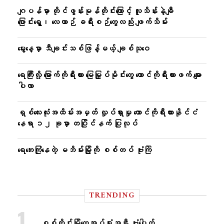
ဂျပန်မှာ တိုင်ဖွန်းမုန်တိုင်းကြောင့် လူသိန်းနဲ့ချီ
ပြောင်းရွှေ့၊ လေယာဉ် ခရီးစဉ်တွေလည်း ဖျက်သိမ်း
မွေးနေ့မှာ သီချင်းသစ်ဖြန့်မယ့် ချစ်သုဝေ
ရေကြီးလို့ မြောက်ကိုရီးယား မြေမြှုပ်မိုင်းတွေ တောင်ကိုရီးယားဖက် မျော
ပါလာ
ရှစ်လေးလုံးအထိမ်းအမှတ် လှုပ်ရှားမှု တောင်ကိုရီးယားနိုင်ငံ
နေရာ ၁၂ ခုမှာ တပြိုင်နက် ပြုလုပ်
ရေဘေးကြုံနေတဲ့ မဘိမ်းမြို့ကို စစ်တပ် ဗုံးကြဲ
TRENDING
စစ်ကိုင်းမြို့ထွေအုပ်ရုံးအနီး ဗုံးပေါက်