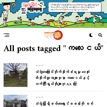
All posts tagged "ကလေးငယ်"
သတင်း
သံတွဲလေကြောင်းတိုက်ခိုက်ခံရမှု သေဆုံး
ထိခိုက်သူအများစုမှာ ကလေးငယ်နှင့်
သက်ကြီးရွယ်အိုများဟု AA ပြော
သတင်း
သံတွဲမြို့‌ရှိစစ်ဘေးရှောင်စခန်းကို စစ်