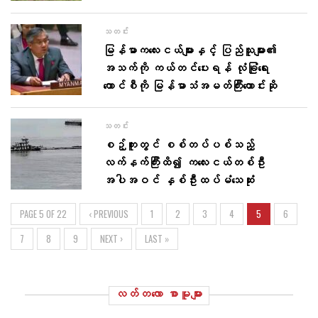
သတင်း
မြန်မာကလေးငယ်များနှင့် ပြည်သူများ၏
အသက်ကို ကယ်တင်ပေးရန် လုံခြုံရေး
ကောင်စီကို မြန်မာသံအမတ်ကြီးတောင်းဆို
သတင်း
စဉ့်ကူးတွင် စစ်တပ်ပစ်သည့်
လက်နက်ကြီးထိ၍ ကလေးငယ်တစ်ဦး
အပါအဝင် နှစ်ဦးထပ်မံသေဆုံး
PAGE 5 OF 22
‹ PREVIOUS
1
2
3
4
5
6
7
8
9
NEXT ›
LAST »
လတ်တ‌လော စာမူများ