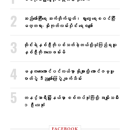
ဆည်တော်ကြီးရေ ဆက်တိုက်လွှတ်၊ ရွာတွေ ရေစဝင်ပြီး
မတ္တရာ- မိုးကုတ်လမ်းပိုင်း ရေစကျော်
ထိုင်းရဲနှစ်ဦးကိုပစ်သတ်ခဲ့တယ်လို့ယုံကြည်ရသူ
နှစ်ဦးကိုအသေဖမ်းမိ
မန္တလေးအောင်ပင်လယ်မှာ မိုးများလို့ အောင်ဇမ္ဗူ
ဇာတ်ပွဲ ဒီညဖျော်ဖြေပွဲ ဖျက်သိမ်း
တနင်္သာရီမြို့နယ်မှာ စစ်တပ်ဗုံးကြဲလို့ အမျိုးသမီး
၁ ဦး သေဆုံး
FACEBOOK