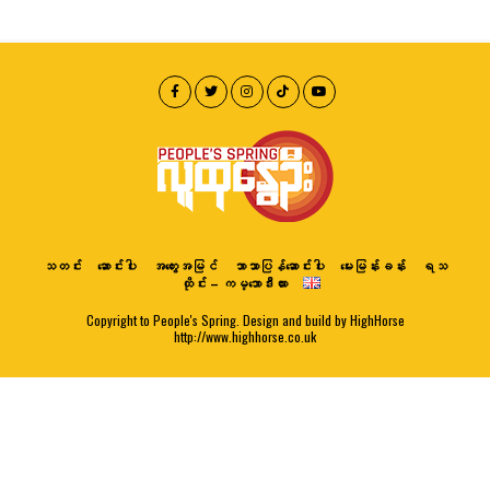
သတင်း
ဆောင်းပါး
အတွေးအမြင်
ဘာသာပြန်ဆောင်းပါး
မေးမြန်းခန်း
ရသ
ထိုင်း – ကမ္ဘောဒီးယား
Copyright to People's Spring. Design and build by HighHorse
http://www.highhorse.co.uk