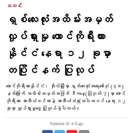
သတင်း
ရှစ်လေးလုံးအထိမ်းအမှတ်
လှုပ်ရှားမှု တောင်ကိုရီးယား
နိုင်ငံ နေရာ ၁၂ ခုမှာ
တပြိုင်နက် ပြုလုပ်
တောင်ကိုရီးယားနိုင်ငံ၊ ဆိုးလ်မြို့မှာ ရှစ်လေးလုံးအရေးတော်ပုံ (၃၈)
နှစ်မြောက် အထိမ်းအမှတ်အဖြစ် ဒီကနေ့(သြဂုတ် ၇)မှာ တောင်
ကိုရီးယား-အာဆီယံစင်တာနဲ့ အာဆီယံသံရုံးအပါအဝင် နေရာ ၁၂
ခုမှာ လှုပ်ရှားမှုတွေ ပြုလုပ်ခဲ့ပါတယ်။
Published
20 နာရီ ago