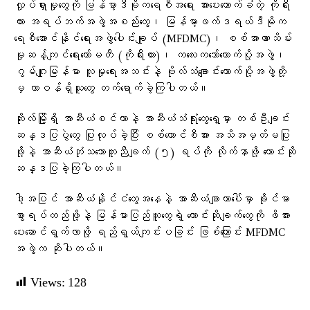
လှုပ်ရှားမှုတွေကို မြန်မာ့ဒီမိုကရေစီအရေး အားပေးထောက်ခံတဲ့ ကိုရီး
ယား အရပ်ဘက်အဖွဲ့အစည်းတွေ၊ မြန်မာ့ဖက်ဒရယ်ဒီမိုက
ရေစီအောင်နိုင်ရေးအဖွဲ့ပေါင်းချုပ် (MFDMC)၊ စစ်အာဏာသိမ်း
မှုဆန့်ကျင်ရေးကော်မတီ (ကိုရီးယား)၊ ကလေးကဘော်ထောက်ပို့အဖွဲ့၊
ဂွမ်ဂျုးမြန်မာ လူမှုရေးအသင်းနဲ့ ဗိုလ်သံချောင်းထောက်ပို့အဖွဲ့တို့
မှ တာဝန်ရှိသူတွေ တက်ရောက်ခဲ့ကြပါတယ်။
ဆိုးလ်မြို့ရှိ အာဆီယံစင်တာနဲ့ အာဆီယံသံရုံးတွေရှေ့မှာ တစ်ဦးချင်း
ဆန္ဒပြပွဲတွေ ပြုလုပ်ခဲ့ပြီး စစ်ကောင်စီအား အသိအမှတ်မပြု
ဖို့နဲ့ အာဆီယံဘုံသဘောတူညီချက် (၅) ရပ်ကို လိုက်နာဖို့ တောင်းဆို
ဆန္ဒပြခဲ့ကြပါတယ်။
ဒါ့အပြင် အာဆီယံနိုင်ငံတွေအနေနဲ့ အာဆီယံချာတာပေါ်မှာ ခိုင်မာ
စွာရပ်တည်ဖို့နဲ့ မြန်မာပြည်သူတွေရဲ့ တောင်းဆိုချက်တွေကို ဖိအား
ပေးဆောင်ရွက်လာဖို့ ရည်ရွယ်ကျင်းပခြင်း ဖြစ်ကြောင်း MFDMC
အဖွဲ့က ဆိုပါတယ်။
Views:
128