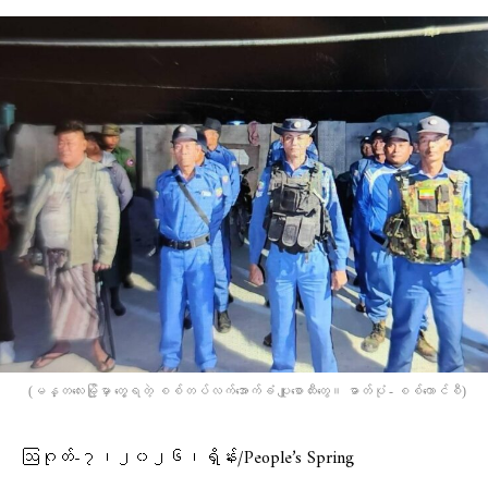
(မန္တလေးမြို့မှာ တွေ့ရတဲ့ စစ်တပ်လက်အောက်ခံ ပျူစောထီးတွေ။ ဓာတ်ပုံ - စစ်ကောင်စီ)
ဩဂုတ်-၇၊၂၀၂၆၊ရှိန်း/People’s Spring