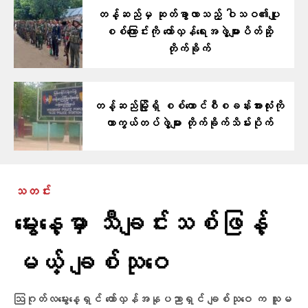
တန့်ဆည်မှ ဆုတ်ခွာလာသည့် ဝါသဝ၏ပျူ
စစ်ကြောင်းကို ​တော်လှန်​ရေးအဖွဲ့များပိတ်ဆို့
တိုက်ခိုက်
တန့်ဆည်မြို့ရှိ စစ်ကောင်စီစခန်းအားလုံးကို
ကာကွယ်တပ်ဖွဲ့များ တိုက်ခိုက်သိမ်းပိုက်
သတင်း
မွေးနေ့မှာ သီချင်းသစ်ဖြန့်
မယ့် ချစ်သုဝေ
ဩဂုတ်လမွေးနေ့ရှင် တော်လှန်အနုပညာရှင် ချစ်သုဝေ က သူမ