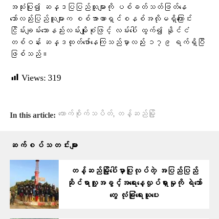
အသုံးပြု၍ ဆန္ဒပြပြည်သူများကို ပစ်ခတ်သတ်ဖြတ်နေ
သော်လည်းပြည်သူများက စစ်အာဏာရှင်စနစ်အလိုမရှိကြောင်း
ငြိမ်းချမ်းသောနည်းလမ်းမျိုးစုံဖြင့် လမ်းပေါ် ထွက်၍ နိုင်ငံ
တစ်ဝန်း ဆန္ဒထုတ်ဖော်နေကြသည်မှာလည်း ၁၇၉ ရက်ရှိပြီ
ဖြစ်သည်။
Views:
319
,
ကောက်စိုက်သပိတ်
တန့်ဆည်မြို့
In this article:
ဆက်စပ်သတင်းများ
တန့်ဆည်မြို့ပေါ်မှာပြုလုပ်တဲ့ အပြည်ပြည်
ဆိုင်ရာလူ့အခွင့်အရေးနေ့လှုပ်ရှားမှုကို ရဲဘော်
တွေ လုံခြုံရေးယူပေး