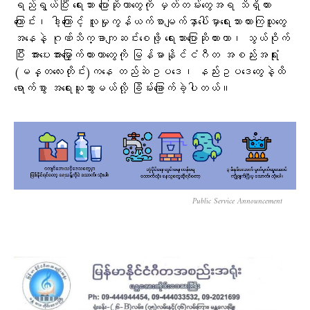
ရည်ရွယ်ပြီး ရေးသား ပြောဆိုတာတွေကို မှတ်တမ်းတွေအရ သိရှိထား
ကြောင်း၊ ဒါ့ကြောင့် လူမှုကွန်ယက်စာမျက်နှာပေါ်မှာရေးသားထားကြသူတွေ
အနေနဲ့ ဂုဏ်သိက္ခာကျဆင်းစေဖို့ ရေးသားပြောဆိုထားတာ၊ သွယ်ဝိုက်
ပြီး အားပေးအားမြှောက်ထားတာတွေကို မြန်မာနိုင်ငံဂီတ အစည်းအရုံး
(မန္တလေးတိုင်း)ကနေ တည်ဆဲဥပဒေ၊ နည်းဥပဒေတွေနဲ့ထိ
ရောက်စွာ အရေးယူသွားမယ်လို့ ခြိမ်းခြောက်ခဲ့ပါတယ်။
Public Service Announcement