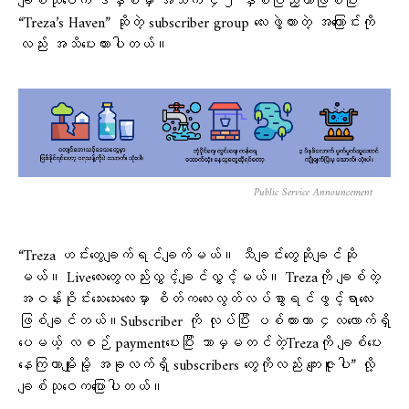
ချစ်သုဝေက ဒီနှစ်မှာ အသက် ၄၂ နှစ်ပြည့်တာဖြစ်ပြီး
“Treza’s Haven” ဆိုတဲ့ subscriber group လေးဖွဲ့ထားတဲ့ အကြောင်းကို
လည်း အသိပေးထားပါတယ်။
Public Service Announcement
“Treza ဟင်းတွေချက်ရင်ချက်မယ်။ သီချင်းတွေဆိုချင်ဆို
မယ်။ Liveလေးတွေလည်းလွှင့်ချင်လွှင့်မယ်။ Trezaကို ချစ်တဲ့
အဝန်းဝိုင်းသေးသေးလေးမှာ စိတ်ကလေးလွတ်လပ်စွာရင်ဖွင့်ရာလေး
ဖြစ်ချင်တယ်။Subscriber ကို လုပ်ပြီး ပစ်ထားတာ ၄လလောက်ရှိ
ပေမယ့် လစဉ် paymentပေးပြီး ဘာမှမတင်တဲ့Trezaကို ချစ်ပေး
နေကြတာမျိုးမို့ အခုလက်ရှိ subscribers တွေကိုလည်း ကျေးဇူးပါ” လို့
ချစ်သုဝေကပြောပါတယ်။