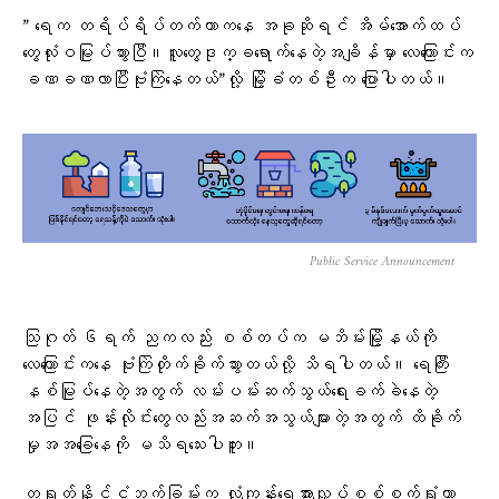
” ရေက တရိပ်ရိပ်တက်တာကနေ အခုဆိုရင် အိမ်အောက်ထပ်
တွေလုံးဝမြုပ်သွားပြီ။လူတွေဒုက္ခရောက်နေတဲ့အချိန်မှာ လေကြောင်းက
ခဏခဏလာပြီးဗုံးကြဲနေတယ်”လို့ မြို့ခံတစ်ဦးက ပြောပါတယ်။
Public Service Announcement
သြဂုတ် ၆ရက် ညကလည်း စစ်တပ်က မဘိမ်းမြို့နယ်ကို
လေကြောင်းကနေ ဗုံးကြဲတိုက်ခိုက်သွားတယ်လို့ သိရပါတယ်။ ရေကြီး
နစ်မြုပ်နေတဲ့အတွက် လမ်းပမ်းဆက်သွယ်ရေးခက်ခဲနေတဲ့
အပြင် ဖုန်းလိုင်းတွေလည်းအဆက်အသွယ်များတဲ့အတွက် ထိခိုက်
မှုအအခြေနေကို မသိရသေးပါဘူး။
တရုတ်နိုင်ငံဘက်ခြမ်းက လုံကျန်းရေအားလျှပ်စစ်စက်ရုံဟာ