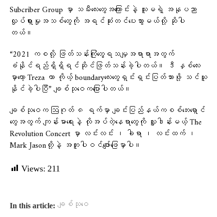
Subcriber Group မှာ သမီးလေးတွေအကြောင်းနဲ့ သူမရဲ့ အနုပညာ
လှုပ်ရှားမှုအသစ်တွေကို အရင်ဆုံးတင်ပေးသွားမယ်လို့ ဆိုပါ
တယ်။
“2021 ကစလို့ ဖြတ်သန်းကြုံတွေ့ရသမျှအရာရာအတွက်
ခံနိုင်ရည်ရှိရှိရင်ဆိုင်ဖြတ်သန်းခဲ့ပါတယ်။ ဒီ နှစ်လေး
မှာတော့ Treza ဟာ ကိုယ့် boundaryလေးတွေရှင်းရှင်းပြတ်သားဖို့ သင်ယူ
နိုင်ခဲ့ပါပြီ” ချစ်သုဝေကပြောပါတယ်။
ချစ်သုဝေက ဩဂုတ် ၈ ရက်မှာ ချင်းပြည်နယ်ကစစ်ဘေးရှောင်
တွေအတွက် ကျန်းမာရေးနဲ့ လိုအပ်တဲ့နေရာတွေကို လှူဒါန်းမယ့် The
Revolution Concert မှာ လင်းလင်း ၊ ခါရာ ၊ လင်းထက် ၊
Mark Jasonတို့နဲ့ အတူပါဝင်ဖျော်ဖြေမှာပါ။
Views:
211
ချစ်သုဝေ
In this article: