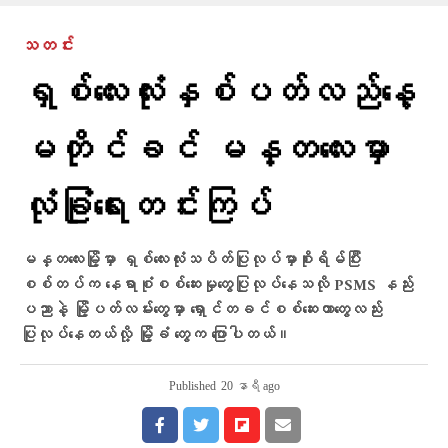
သတင်း
ရှစ်လေးလုံးနှစ်ပတ်လည်နေ့
မတိုင်ခင် မန္တလေးမှာ
လုံခြုံရေးတင်းကြပ်
မန္တလေးမြို့မှာ ရှစ်လေးလုံးသပိတ်ပြုလုပ်မှာစိုးရိမ်ပြီး
စစ်တပ်က နေရာစုံစစ်ဆေးမှုတွေပြုလုပ်နေသလို PSMS နည်း
ပညာနဲ့ မြို့ပတ်လမ်းတွေမှာ ရှောင်တခင်စစ်ဆေးတာတွေလည်း
ပြုလုပ်နေတယ်လို့ မြို့ခံ တွေက ပြောပါတယ်။
Published
20 နာရီ ago