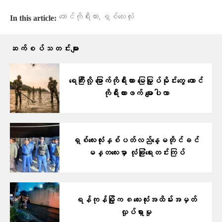
,
တောင်ကိုရီးယား
ရှစ်လေးလုံး
In this article:
ဆက်စပ်သတင်းများ
ရေကြီးလို့ မြောက်ကိုရီးယား မြေမြှုပ်မိုင်းတွေ တောင်
ကိုရီးယားဖက် မျောပါလာ
ရှစ်လေးလုံးနှစ်ပတ်လည်နေ့မတိုင်ခင်
မန္တလေးမှာ လုံခြုံရေးတင်းကြပ်
ရန်ကုန်မြို့က ၈လေးလုံးအထိမ်းအမှတ်
လှုပ်ရှားမှု