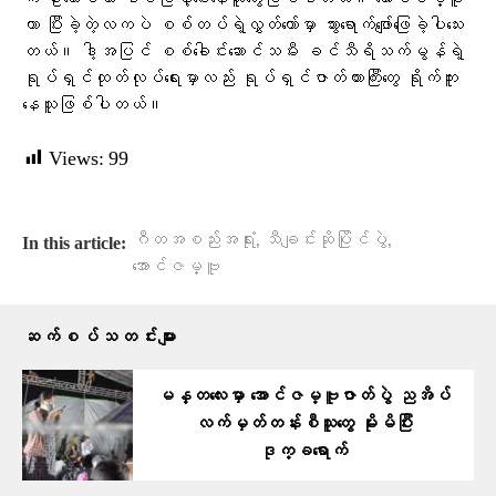
က ဦးဆောင်ကာ ဝါဒဖြန့်ပေးနေသူတွေဖြစ်ပါတယ်။ အောင်ဇမ္ဗူ
ဟာ ပြီးခဲ့တဲ့လကပဲ စစ်တပ်ရဲ့လွှတ်တော်မှာ သွားရောက်ဖျော်ဖြေခဲ့ပါသေး
တယ်။ ဒါ့အပြင် စစ်ခေါင်းဆောင်သမီး ခင်သီရိသက်မွန်ရဲ့
ရုပ်ရှင်ထုတ်လုပ်ရေးမှာလည်း ရုပ်ရှင်ဇာတ်ကားကြီးတွေ ရိုက်ကူး
နေသူဖြစ်ပါတယ်။
Views:
99
,
,
ဂီတအစည်းအရုံး
သီချင်းဆိုပြိုင်ပွဲ
In this article:
အောင်ဇမ္ဗူ
ဆက်စပ်သတင်းများ
မန္တလေးမှာ အောင်ဇမ္ဗူဇာတ်ပွဲ ညအိပ်
လက်မှတ်တန်းစီသူတွေ မိုးမိပြီး
ဒုက္ခရောက်