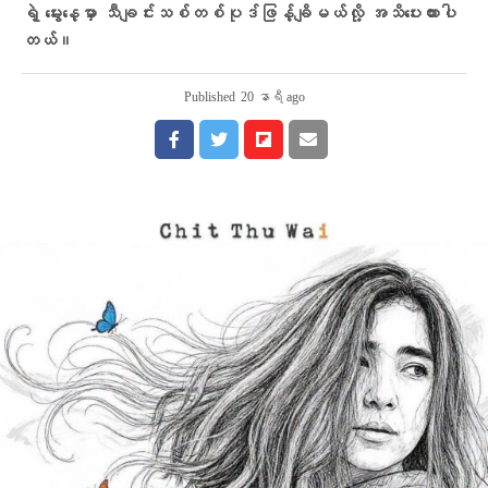
ရဲ့ မွေးနေ့မှာ သီချင်းသစ်တစ်ပုဒ်ဖြန့်ချိမယ်လို့ အသိပေးထားပါ
တယ်။
Published
20 နာရီ ago