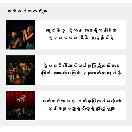
ဆက်စပ်သတင်းများ
ရောင်နီ ၇ ပွဲကနေ အမေရိကန်ဒေါ်လာ
၅၇၀,၀၀၀ နီးပါး ရှာဖွေနိုင်ခဲ့
ပွဲမစမီ ဒေါ်အောင်ဆန်းစုကြည်ကျန်းမာစေ
ကြောင်း ဆုတောင်းပေးကြတဲ့ နယူးယောက်က ရောင်နီ
စက်တင်ဘာ ၁၃ ရက်မှာပြုလုပ်မယ့် တော်
လှန်အနုပညာရှင်တွေရဲ့ ဖျော်ဖြေပွဲများ