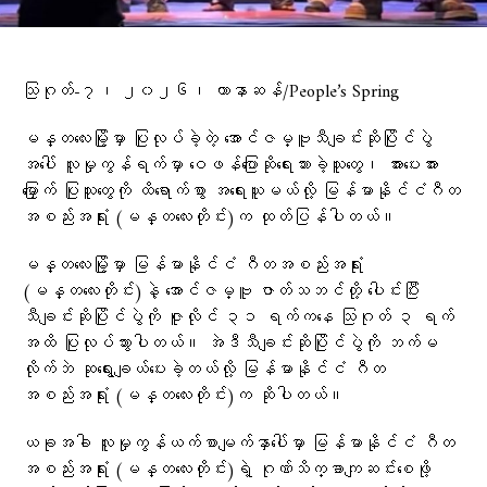
သြဂုတ်-၇၊ ၂၀၂၆၊ ဟာနာဆန်/People’s Spring
မန္တလေးမြို့မှာ ပြုလုပ်ခဲ့တဲ့ အောင်ဇမ္ဗူသီချင်းဆိုပြိုင်ပွဲ
အပေါ် လူမှုကွန်ရက်မှာ ဝေဖန်ပြောဆိုရေးသားခဲ့သူတွေ၊ အားပေးအား
မြှောက် ပြုသူတွေကို ထိရောက်စွာ အရေးယူမယ်လို့ မြန်မာနိုင်ငံဂီတ
အစည်းအရုံး (မန္တလေးတိုင်း)က ထုတ်ပြန်ပါတယ်။
မန္တလေးမြို့မှာ မြန်မာနိုင်ငံ ဂီတအစည်းအရုံး
(မန္တလေးတိုင်း)နဲ့ အောင်ဇမ္ဗူ ဇာတ်သဘင်တို့ ပေါင်းပြီး
သီချင်းဆိုပြိုင်ပွဲကို ဇူလိုင် ၃၁ ရက်ကနေ သြဂုတ် ၃ ရက်
အထိ ပြုလုပ်သွားပါတယ်။ အဲဒီသီချင်းဆိုပြိုင်ပွဲကို ဘက်မ
လိုက်ဘဲ ဆုရွေးချယ်ပေးခဲ့တယ်လို့ မြန်မာနိုင်ငံ ဂီတ
အစည်းအရုံး (မန္တလေးတိုင်း)က ဆိုပါတယ်။
ယခုအခါ လူမှုကွန်ယက်စာမျက်နှာပေါ်မှာ မြန်မာနိုင်ငံ ဂီတ
အစည်းအရုံး (မန္တလေးတိုင်း)ရဲ့ ဂုဏ်သိက္ခာကျဆင်းစေဖို့