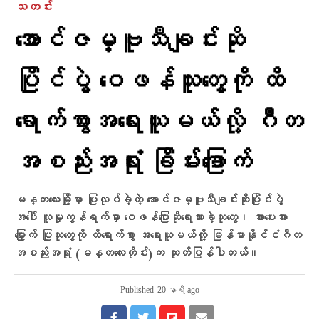
သတင်း
အောင်ဇမ္ဗူသီချင်းဆို
ပြိုင်ပွဲ ဝေဖန်သူတွေကို ထိ
ရောက်စွာအရေးယူမယ်လို့ ဂီတ
အစည်းအရုံး ခြိမ်းခြောက်
မန္တလေးမြို့မှာ ပြုလုပ်ခဲ့တဲ့ အောင်ဇမ္ဗူသီချင်းဆိုပြိုင်ပွဲ
အပေါ် လူမှုကွန်ရက်မှာ ဝေဖန်ပြောဆိုရေးသားခဲ့သူတွေ၊ အားပေးအား
မြှောက် ပြုသူတွေကို ထိရောက်စွာ အရေးယူမယ်လို့ မြန်မာနိုင်ငံဂီတ
အစည်းအရုံး (မန္တလေးတိုင်း)က ထုတ်ပြန်ပါတယ်။
Published
20 နာရီ ago