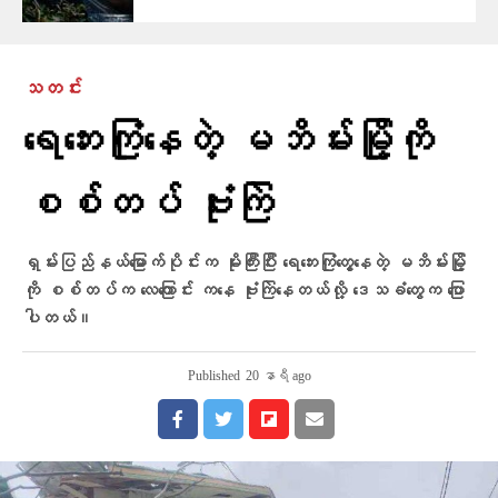
သတင်း
ရေဘေးကြုံနေတဲ့ မဘိမ်းမြို့ကို
စစ်တပ် ဗုံးကြဲ
ရှမ်းပြည်နယ်မြောက်ပိုင်းက မိုးကြီးပြီး ရေဘေးကြုံတွေ့နေတဲ့ မဘိမ်းမြို့
ကို စစ်တပ်က လေကြောင်း ကနေ ဗုံးကြဲနေတယ်လို့ ဒေသခံတွေက ပြော
ပါတယ်။
Published
20 နာရီ ago