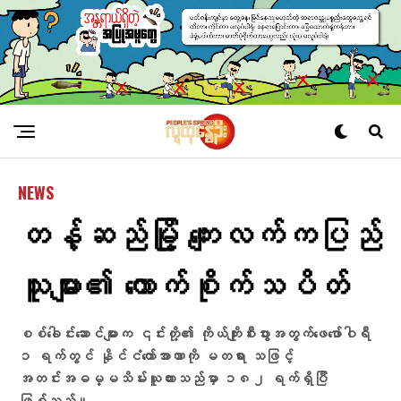
NEWS
တန့်ဆည်မြို့ ကျေးလက်ကပြည်
သူများ၏ ကောက်စိုက်သပိတ်
စစ်ခေါင်းဆောင်များက ၎င်းတို့၏ ကိုယ်ကျိုးစီးပွားအတွက်ဖေဖော်ဝါရီ
၁ ရက်တွင် နိုင်ငံတော်အာဏာကို မတရား သဖြင့်
အတင်းအဓမ္မသိမ်းယူထားသည်မှာ ၁၈၂ ရက်ရှိပြီ