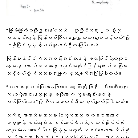
“ခြိမ်းခြေက်သလိုဖြစ်နေပါတယ်။ လူကြိးပီသစွာ ၂၀ ဦးကို
ပညာရှင်တွေနဲ့ ပြန်စစ်ပြီးတရားမျှမျှတတ ရွေးပေးသင့်တယ်”လို့
အဆိုပြိုင်ပွဲနဲ့ နီးစပ်သူတစ်ဦးက ပြောပါတယ်။
မြန်မာနိုင်ငံ ဂီတအစည်းအရုံးအနေနဲ့ ခုလိုပြိုင်ပွဲတွေလုပ်
နေမယ့်အစား ဂီတသမားတွေအလုပ်အကိုင်ပြန်ရအောင်သာ ကြိုးစား
သင့်တယ်လို့ ဂီတသမားအချို့က မှတ်ချက်အကြံပြုပါတယ်။
“ခုက အားလုံးငတ်ပြတ်နေကြတာ။ တွေး ကြည့် ကြဦး။ဂီတာတီးတဲ့လူ
က ဘေးတွဲမောင်းနေတဲ့လူနဲ့ အဆိုတော် က ကွမ်းရောင်းနေတာနဲ့
စုတ်ပြတ်နေရော”လို့ ဂီတသမားတစ်ဦးက မှတ်ချက်ပြုပါတယ်။
လက်ရှိ အာဏာသိမ်းကာလမှာ ပေါ်ထွက်လာတဲ့ ဇာတ်မင်းသားအောင်
ဇမ္ဗူနဲ့ စမ်းရေမိုးဟာ စစ်ကောင်စီအလိုကျ တစ်နိုင်ငံလုံး
အေးချမ်းနေသယောင် ဝါဒဖြန့်မှုအတွက် သဘင်လောကမှာ ထိပ်ဆုံး