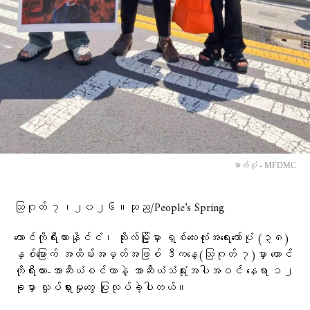
ဓာတ်ပုံ - MFDMC
သြဂုတ် ၇၊၂၀၂၆။သုည/People’s Spring
တောင်ကိုရီးယားနိုင်ငံ၊ ဆိုးလ်မြို့မှာ ရှစ်လေးလုံးအရေးတော်ပုံ (၃၈)
နှစ်မြောက် အထိမ်းအမှတ်အဖြစ် ဒီကနေ့(သြဂုတ် ၇)မှာ တောင်
ကိုရီးယား-အာဆီယံစင်တာနဲ့ အာဆီယံသံရုံးအပါအဝင် နေရာ ၁၂
ခုမှာ လှုပ်ရှားမှုတွေ ပြုလုပ်ခဲ့ပါတယ်။