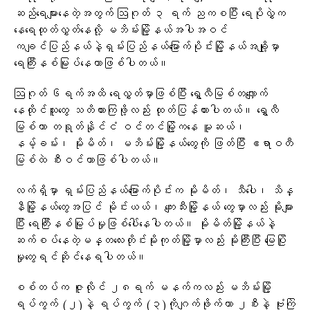
ဆည်ရေများနေတဲ့အတွက် ဩဂုတ် ၃ ရက် ညကစပြီး ရေပိုလွှဲက‌
နေရေထုတ်လွှတ်နေလို့ မဘိမ်းမြို့နယ်အပါအဝင်
ကချင်ပြည်နယ်နဲ့ရှမ်းပြည်နယ်မြောက်ပိုင်းမြို့နယ်အချို့မှာ
ရေကြီးနစ်မြုပ်နေတာဖြစ်ပါတယ်။
ဩဂုတ် ၆ရက်အထိ ရေလွှတ်မှာဖြစ်ပြီး ရွှေလီမြစ်တလျှောက်
နေထိုင်သူတွေ သတိထားကြဖို့လည်း ထုတ်ပြန်ထားပါတယ်။ ရွှေလီ
မြစ်ဟာ တရုတ်နိုင်ငံ ဝင်တင်မြို့ကနေ မူဆယ်၊
နမ့်ခမ်း၊ မိုးမိတ်၊ မဘိမ်းမြို့နယ်တွေကို ဖြတ်ပြီး ဧရာဝတီ
မြစ်ထဲ စီးဝင်တာဖြစ်ပါတယ်။
လက်ရှိမှာ ရှမ်းပြည်နယ်မြောက်ပိုင်းက မိုးမိတ်၊ သီပေါ၊ သိန္
နီမြို့နယ်တွေအပြင် မိုင်းယယ်၊ ကျေးသီးမြို့နယ်‌ တွေမှာလည်း မိုးများ
ပြီး ရေကြီးနစ်မြုပ်မှုဖြစ်ပေါ်နေပါတယ်။ မိုးမိတ်မြို့နယ်နဲ့
ဆက်စပ်နေတဲ့မန္တလေးတိုင်းမိုးကုတ်မြို့မှာလည်း မိုးကြီးပြီး မြေပြို
မှုတွေရင်ဆိုင်နေရပါတယ်။
စစ်တပ်က ဇူလိုင် ၂၈ရက် မနက်ကလည်း မဘိမ်းမြို့
ရပ်ကွက် (၂)နဲ့ ရပ်ကွက် (၃)ကိုဂျက်ဖိုက်တာ ၂စီးနဲ့ ဗုံးကြဲ