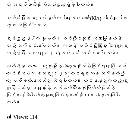
လို့ အရပ်သားထိခိုက်သေဆုံးမှုတွေရှိခဲ့ပါတယ်။
မဘိမ်းမြို့ဟာ ကချင်လွတ်လပ်ရေးတပ်မတော်(KIA) ထိန်းချုပ်ထား
တဲ့ ဒေသဖြစ်ပါတယ်။
ရှမ်းပြည်နယ်က မိုးမိတ်၊ စစ်ကိုင်းတိုင်း ကသာမြို့နယ်နဲ့
လည်း ဆက်စပ်နေပါတယ်။ ကသာနဲ့ မဘိမ်းမြို့ကြားမှာ ငါးအိုးကျေးရွာ
တည်ရှိပြီး ခလရ(၁၂၁)တပ်ရင်း တပ်စွဲထားပါတယ်။
လက်ရှိမှာ ကသာ၊ ရွှေကူမြို့နယ်တွေမှာတိုက်ပွဲဖြစ်ပွားနေပြီး စစ်
ကောင်စီတပ်က ခလရ(‌၁၂၁)တပ်ရင်းကနေ လက်နက်ကြီး
တွေ ပစ်ခတ်နေတယ်လို့ သိရပါတယ်။ ယမန်နေ့ညကလည်း ရွှေ
ကူမြို့နယ်မှာ ဒရုန်းနဲ့ လက်နက်ကြီးအသုံးပြုတိုက်ခိုက်တဲ့
ပြင်းထန်တဲ့ပေါက်ကွဲမှုတွေဖြစ်ခဲ့တယ်လို့ ဒေသခံတွေက ပြောပါ
တယ်။
Views:
114