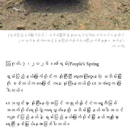
(ရှမ်းပြည်နယ်မြောက်ပိုင်း၊ မဘိမ်းမြို့ပေါ်ရှိ လူနေရပ်ကွက်တွေ စစ်တပ်က ဇူလိုင်
၂၈ရက်မှာ တိုက်လေယာဉ်နဲ့ ဗုံးကြဲတိုက်ခိုက်ခဲ့အပြီး ပျက်စီးမှုများ။ ဓာတ်ပုံ -
ဒေသခံ)
ဩဂုတ်-၇၊၂၀၂၆။ဇော်ရမ်း/People’s Spring
ရှမ်းပြည်နယ်မြောက်ပိုင်းက မိုးကြီးပြီး ရေဘေးကြုံတွေ့နေတဲ့ မဘိမ်းမြို့
ကို စစ်တပ်က လေကြောင်း ကနေ ဗုံးကြဲနေတယ်လို့ ဒေသခံတွေက ပြော
ပါတယ်။
ဒေသတွင်းမှာ မိုးကြီးနေတဲ့အပြင် တရုတ်နိုင်ငံက ရွှေလီမြစ်
အထက်ပိုင်းရေပိုလွှဲက​ရေလွှတ်နေလို့ မဘိမ်းမြို့နယ်အပါအဝင်
ကချင်ပြည်နယ်နဲ့ ရှမ်းပြည်နယ်မြောက်ပိုင်းမြို့နယ်အချို့မှာ
ရေကြီးနစ်မြုပ်နေတာဖြစ်ပါတယ်။