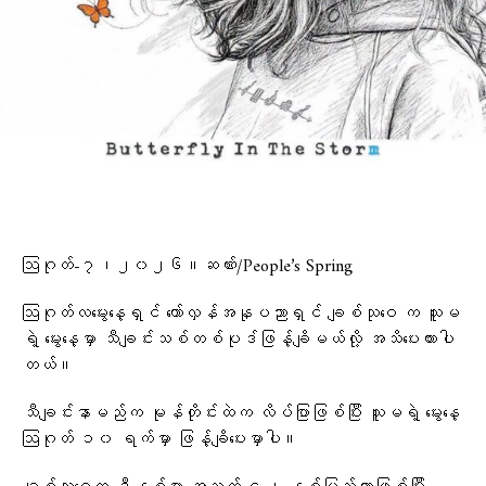
ဩဂုတ်-၇၊၂၀၂၆။ဆဏ်း/People’s Spring
ဩဂုတ်လမွေးနေ့ရှင် တော်လှန်အနုပညာရှင် ချစ်သုဝေ က သူမ
ရဲ့ မွေးနေ့မှာ သီချင်းသစ်တစ်ပုဒ်ဖြန့်ချိမယ်လို့ အသိပေးထားပါ
တယ်။
သီချင်းနာမည်က မုန်တိုင်းထဲက လိပ်ပြာဖြစ်ပြီး သူမရဲ့ မွေးနေ့
ဩဂုတ် ၁၀ ရက်မှာ ဖြန့်ချိပေးမှာပါ။