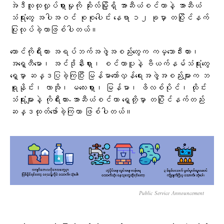
အဲဒီလူထုလှုပ်ရှားမှုကို ဆိုးလ်မြို့ရှိ အာဆီယံစင်တာနဲ့ အာဆီယံ
သံရုံးတွေ အပါအဝင် စုစုပေါင်း နေရာ ၁၂ ခုမှာ တပြိုင်နက်
ပြုလုပ်ခဲ့တာဖြစ်ပါတယ်။
တောင်ကိုရီးယား အရပ်ဘက်အဖွဲ့အစည်းတွေက ကမ္ဘောဒီးယား၊
အရှေ့တီမော၊ အင်ဒိုနီးရှား၊ စင်ကာပူနဲ့ ဗီယက်နမ်သံရုံးတွေ
ရှေ့မှာ ဆန္ဒပြခဲ့ကြပြီး မြန်မာတော်လှန်ရေးအဖွဲ့အစည်းများက ဘ
ရူနိုင်း၊ လာအို၊ မလေးရှား၊ မြန်မာ၊ ဖိလစ်ပိုင်၊ ထိုင်း
သံရုံးများနဲ့ ကိုရီးယား-အာဆီယံစင်တာ ရှေ့တို့မှာ တပြိုင်နက်တည်း
ဆန္ဒထုတ်ဖော်ခဲ့ကြတာ ဖြစ်ပါတယ်။
Public Service Announcement