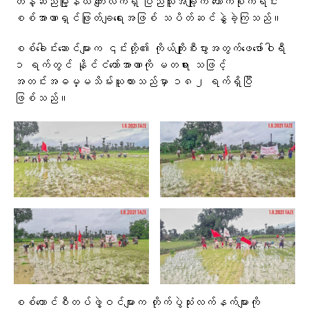
တန့်ဆည်မြို့နယ် ကျေးလက်ရှိ ပြည်သူအချို့က ကောက်စိုက်ရင်း
စစ်အာဏာရှင်ဖြုတ်ချရေးအဖြစ် သပိတ်ဆင်နွှဲခဲ့ကြသည်။
စစ်ခေါင်းဆောင်များက ၎င်းတို့၏ ကိုယ်ကျိုးစီးပွားအတွက်ဖေဖော်ဝါရီ
၁ ရက်တွင် နိုင်ငံတော်အာဏာကို မတရား သဖြင့်
အတင်းအဓမ္မသိမ်းယူထားသည်မှာ ၁၈၂ ရက်ရှိပြီ
ဖြစ်သည်။
စစ်ကောင်စီတပ်ဖွဲ့ဝင်များက တိုက်ပွဲသုံးလက်နက်များကို