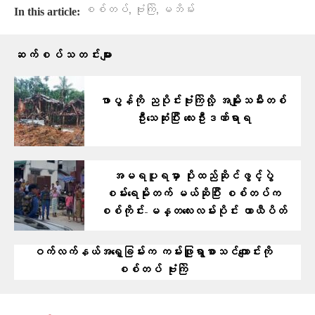
,
,
စစ်တပ်
ဗုံးကြဲ
မဘိမ်း
In this article:
ဆက်စပ်သတင်းများ
ဖာပွန်ကို ညပိုင်းဗုံးကြဲလို့ အမျိုးသမီးတစ်
ဦးသေဆုံးပြီး လေးဦးဒဏ်ရာရ
အမရပူရမှာ ပိုးထည်ဆိုင်ဖွင့်ပွဲ
စမ်းရေမိုးတက် မယ်ဆိုပြီး စစ်တပ်က
စစ်ကိုင်း-မန္တလေးလမ်းပိုင်း ယာယီပိတ်
ဝက်လက်နယ်အရှေ့ခြမ်းက ကမ်းဖြူရွာစာသင်ကျောင်းကို
စစ်တပ် ဗုံးကြဲ