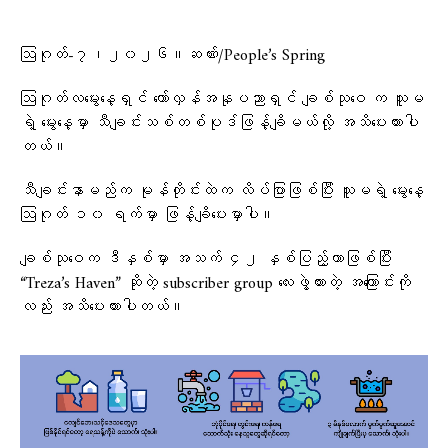
ဩဂုတ်-၇၊၂၀၂၆။ဆဏ်း/People’s Spring
ဩဂုတ်လမွေးနေ့ရှင် တော်လှန်အနုပညာရှင် ချစ်သုဝေ က သူမ
ရဲ့ မွေးနေ့မှာ သီချင်းသစ်တစ်ပုဒ်ဖြန့်ချိမယ်လို့ အသိပေးထားပါ
တယ်။
သီချင်းနာမည်က မုန်တိုင်းထဲက လိပ်ပြာဖြစ်ပြီး သူမရဲ့ မွေးနေ့
ဩဂုတ် ၁၀ ရက်မှာ ဖြန့်ချိပေးမှာပါ။
ချစ်သုဝေက ဒီနှစ်မှာ အသက် ၄၂ နှစ်ပြည့်တာဖြစ်ပြီး
“Treza’s Haven” ဆိုတဲ့ subscriber group လေးဖွဲ့ထားတဲ့ အကြောင်းကို
လည်း အသိပေးထားပါတယ်။