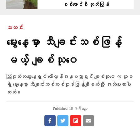
စစ်ကောင်စီ ထုတ်ပြန်
သတင်း
မွေးနေ့မှာ သီချင်းသစ်ဖြန့်
မယ့် ချစ်သုဝေ
ဩဂုတ်လမွေးနေ့ရှင် တော်လှန်အနုပညာရှင် ချစ်သုဝေ က သူမ
ရဲ့ မွေးနေ့မှာ သီချင်းသစ်တစ်ပုဒ်ဖြန့်ချိမယ်လို့ အသိပေးထားပါ
တယ်။
Published
18 နာရီ ago