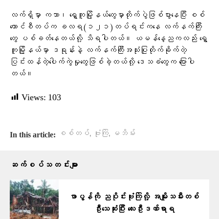
လက်ရှိမှာ ကသာ၊ ရွှေကူမြို့နယ်တွေမှာတိုက်ပွဲဖြစ်ပွားနေပြီး စစ်
ကောင်စီတပ်က ခလရ(‌၁၂၁)တပ်ရင်းကနေ လက်နက်ကြီး
တွေ ပစ်ခတ်နေတယ်လို့ သိရပါတယ်။ ယမန်နေ့ညကလည်း ရွှေ
ကူမြို့နယ်မှာ ဒရုန်းနဲ့ လက်နက်ကြီးအသုံးပြုတိုက်ခိုက်တဲ့
ပြင်းထန်တဲ့ပေါက်ကွဲမှုတွေဖြစ်ခဲ့တယ်လို့ ဒေသခံတွေက ပြောပါ
တယ်။
Views:
103
,
,
စစ်တပ်
ဗုံးကြဲ
မဘိမ်း
In this article:
ဆက်စပ်သတင်းများ
ဖာပွန်ကို ညပိုင်းဗုံးကြဲလို့ အမျိုးသမီးတစ်
ဦးသေဆုံးပြီး လေးဦးဒဏ်ရာရ