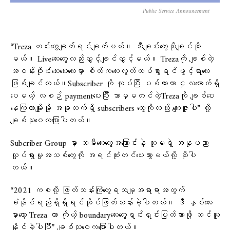
Public Service Announcement
“Treza ဟင်းတွေချက်ရင်ချက်မယ်။ သီချင်းတွေဆိုချင်ဆို
မယ်။ Liveလေးတွေလည်းလွှင့်ချင်လွှင့်မယ်။ Trezaကို ချစ်တဲ့
အဝန်းဝိုင်းသေးသေးလေးမှာ စိတ်ကလေးလွတ်လပ်စွာရင်ဖွင့်ရာလေး
ဖြစ်ချင်တယ်။Subscriber ကို လုပ်ပြီး ပစ်ထားတာ ၄လလောက်ရှိ
ပေမယ့် လစဉ် paymentပေးပြီး ဘာမှမတင်တဲ့Trezaကို ချစ်ပေး
နေကြတာမျိုးမို့ အခုလက်ရှိ subscribers တွေကိုလည်း ကျေးဇူးပါ” လို့
ချစ်သုဝေကပြောပါတယ်။
Subcriber Group မှာ သမီးလေးတွေအကြောင်းနဲ့ သူမရဲ့ အနုပညာ
လှုပ်ရှားမှုအသစ်တွေကို အရင်ဆုံးတင်ပေးသွားမယ်လို့ ဆိုပါ
တယ်။
“2021 ကစလို့ ဖြတ်သန်းကြုံတွေ့ရသမျှအရာရာအတွက်
ခံနိုင်ရည်ရှိရှိရင်ဆိုင်ဖြတ်သန်းခဲ့ပါတယ်။ ဒီ နှစ်လေး
မှာတော့ Treza ဟာ ကိုယ့် boundaryလေးတွေရှင်းရှင်းပြတ်သားဖို့ သင်ယူ
နိုင်ခဲ့ပါပြီ” ချစ်သုဝေကပြောပါတယ်။