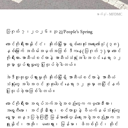
ဓာတ်ပုံ - MFDMC
သြဂုတ် ၇၊၂၀၂၆။သုည/People’s Spring
တောင်ကိုရီးယားနိုင်ငံ၊ ဆိုးလ်မြို့မှာ ရှစ်လေးလုံးအရေးတော်ပုံ (၃၈)
နှစ်မြောက် အထိမ်းအမှတ်အဖြစ် ဒီကနေ့(သြဂုတ် ၇)မှာ တောင်
ကိုရီးယား-အာဆီယံစင်တာနဲ့ အာဆီယံသံရုံးအပါအဝင် နေရာ ၁၂
ခုမှာ လှုပ်ရှားမှုတွေ ပြုလုပ်ခဲ့ပါတယ်။
အဲဒီလူထုလှုပ်ရှားမှုကို ဆိုးလ်မြို့ရှိ အာဆီယံစင်တာနဲ့ အာဆီယံ
သံရုံးတွေ အပါအဝင် စုစုပေါင်း နေရာ ၁၂ ခုမှာ တပြိုင်နက်
ပြုလုပ်ခဲ့တာဖြစ်ပါတယ်။
တောင်ကိုရီးယား အရပ်ဘက်အဖွဲ့အစည်းတွေက ကမ္ဘောဒီးယား၊
အရှေ့တီမော၊ အင်ဒိုနီးရှား၊ စင်ကာပူနဲ့ ဗီယက်နမ်သံရုံးတွေ
ရှေ့မှာ ဆန္ဒပြခဲ့ကြပြီး မြန်မာတော်လှန်ရေးအဖွဲ့အစည်းများက ဘ
ရူနိုင်း၊ လာအို၊ မလေးရှား၊ မြန်မာ၊ ဖိလစ်ပိုင်၊ ထိုင်း