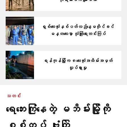
ကိုရီးယားဖက် မျောပါလာ
ရှစ်လေးလုံးနှစ်ပတ်လည်နေ့မတိုင်ခင်
မန္တလေးမှာ လုံခြုံရေးတင်းကြပ်
ရန်ကုန်မြို့က ၈လေးလုံးအထိမ်းအမှတ်
လှုပ်ရှားမှု
သတင်း
ရေဘေးကြုံနေတဲ့ မဘိမ်းမြို့ကို
စစ်တပ် ဗုံးကြဲ