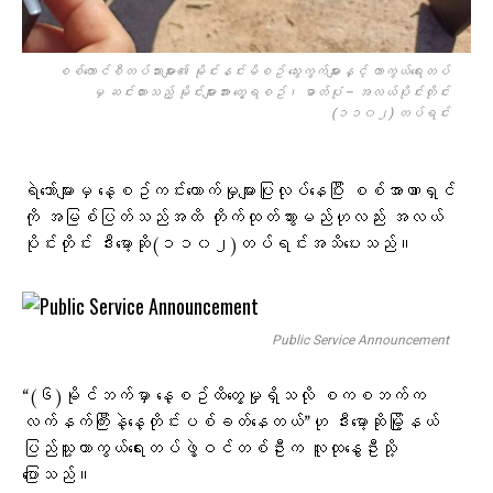
စစ်ကောင်စီတပ်သားများ၏ မိုင်းနင်းမိစဥ် သွေးကွက်များနှင့် ကာကွယ်ရေးတပ်
မှ ဆင်းထားသည့် မိုင်းများအား တွေ့ရစဥ်၊ ဓာတ်ပုံ – အလယ်ပိုင်းတိုင်း
(၁၁၀၂) တပ်ရင်း
ရဲဘော်များမှ နေ့စဥ်ကင်းထောက်မှုများပြုလုပ်နေပြီး စစ်အာဏာရှင်
ကို အမြစ်ပြတ်သည်အထိ တိုက်ထုတ်သွားမည်ဟုလည်း အလယ်
ပိုင်းတိုင်း ဒီးမော့ဆို(၁၁၀၂)တပ်ရင်းအသိပေးသည်။
Public Service Announcement
“(၆)မိုင်ဘက်မှာ နေ့စဥ်ထိတွေ့မှုရှိသလို စကစဘက်က
လက်နက်ကြီးနဲ့နေ့တိုင်းပစ်ခတ်နေတယ်”ဟု ဒီးမော့ဆိုမြို့နယ်
ပြည်သူ့ကာကွယ်ရေးတပ်ဖွဲ့ဝင်တစ်ဦးက လူထုနွေဦးသို့
ပြောသည်။