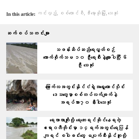
,
,
,
ကင်းလှည့်
စစ်ကောင်စီ
ဒီးမော့ဆိုမြို့
သေဆုံး
In this article:
ဆက်စပ်သတင်းများ
သဖန်းဆိပ်ဆည်ရေလွှတ်စဉ်
ကောက်စိုက်သမ ၁၀ ဦးရေစီးနဲ့မျောပါပြီး ၆
ဦး သေဆုံး
ခြောက်လအတွင်းနိုင်ငံရဲ့အရှေ့တောင်ပိုင်း
ဒေသတွေမှာစစ်တပ်လက်ချက်နဲ့
အရပ်သား၇၀ နီးပါးသေဆုံး
ရေကာတာကျိုးလို့ ရေဘေးရင်ဆိုင်နေရတဲ့
ဧရာဝတီတိုင်းမှာ ၁၄ရက်အတွင်းရေပြန်
ကျရင် စပါးခင်းတွေ မပျက်စီးနိုင်ဘူးလို့