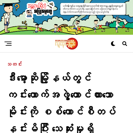
သတင်း
ဒီးမော့ဆိုမြို့နယ်တွင်
ကင်းထောက်အဖွဲ့ထောင်ထားသော
မိုင်းကို စစ်ကောင်စီတပ်
နင်းမိပြီး သေဆုံးမှုရှိ