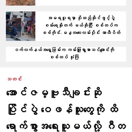
အမရပူရမှာ ပိုးထည်ဆိုင်ဖွင့်ပွဲ
စမ်းရေမိုးတက် မယ်ဆိုပြီး စစ်တပ်က
စစ်ကိုင်း-မန္တလေးလမ်းပိုင်း ယာယီပိတ်
ဝက်လက်နယ်အရှေ့ခြမ်းက ကမ်းဖြူရွာစာသင်ကျောင်းကို
စစ်တပ် ဗုံးကြဲ
သတင်း
အောင်ဇမ္ဗူသီချင်းဆို
ပြိုင်ပွဲ ဝေဖန်သူတွေကို ထိ
ရောက်စွာအရေးယူမယ်လို့ ဂီတ