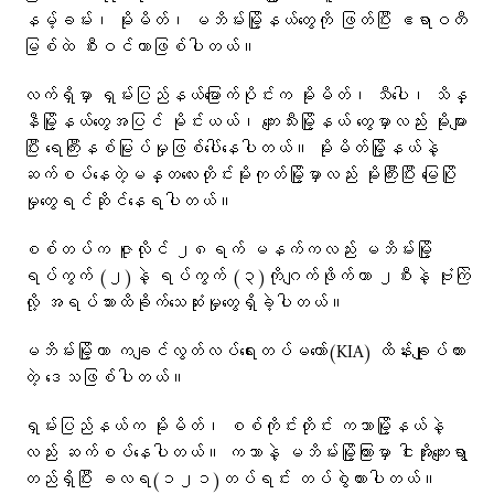
နမ့်ခမ်း၊ မိုးမိတ်၊ မဘိမ်းမြို့နယ်တွေကို ဖြတ်ပြီး ဧရာဝတီ
မြစ်ထဲ စီးဝင်တာဖြစ်ပါတယ်။
လက်ရှိမှာ ရှမ်းပြည်နယ်မြောက်ပိုင်းက မိုးမိတ်၊ သီပေါ၊ သိန္
နီမြို့နယ်တွေအပြင် မိုင်းယယ်၊ ကျေးသီးမြို့နယ်‌ တွေမှာလည်း မိုးများ
ပြီး ရေကြီးနစ်မြုပ်မှုဖြစ်ပေါ်နေပါတယ်။ မိုးမိတ်မြို့နယ်နဲ့
ဆက်စပ်နေတဲ့မန္တလေးတိုင်းမိုးကုတ်မြို့မှာလည်း မိုးကြီးပြီး မြေပြို
မှုတွေရင်ဆိုင်နေရပါတယ်။
စစ်တပ်က ဇူလိုင် ၂၈ရက် မနက်ကလည်း မဘိမ်းမြို့
ရပ်ကွက် (၂)နဲ့ ရပ်ကွက် (၃)ကိုဂျက်ဖိုက်တာ ၂စီးနဲ့ ဗုံးကြဲ
လို့ အရပ်သားထိခိုက်သေဆုံးမှုတွေရှိခဲ့ပါတယ်။
မဘိမ်းမြို့ဟာ ကချင်လွတ်လပ်ရေးတပ်မတော်(KIA) ထိန်းချုပ်ထား
တဲ့ ဒေသဖြစ်ပါတယ်။
ရှမ်းပြည်နယ်က မိုးမိတ်၊ စစ်ကိုင်းတိုင်း ကသာမြို့နယ်နဲ့
လည်း ဆက်စပ်နေပါတယ်။ ကသာနဲ့ မဘိမ်းမြို့ကြားမှာ ငါးအိုးကျေးရွာ
တည်ရှိပြီး ခလရ(၁၂၁)တပ်ရင်း တပ်စွဲထားပါတယ်။