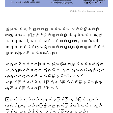
Public Service Announcement
သြဂုတ် ၆ရက် ညကလည်း စစ်တပ်က မဘိမ်းမြို့နယ်ကို
လေကြောင်းကနေ ဗုံးကြဲတိုက်ခိုက်သွားတယ်လို့ သိရပါတယ်။ ရေကြီး
နစ်မြုပ်နေတဲ့အတွက် လမ်းပမ်းဆက်သွယ်ရေးခက်ခဲနေတဲ့
အပြင် ဖုန်းလိုင်းတွေလည်းအဆက်အသွယ်များတဲ့အတွက် ထိခိုက်
မှုအအခြေနေကို မသိရသေးပါဘူး။
တရုတ်နိုင်ငံဘက်ခြမ်းက လုံကျန်းရေအားလျှပ်စစ်စက်ရုံဟာ
ဆည်ရေများနေတဲ့အတွက် ဩဂုတ် ၃ ရက် ညကစပြီး ရေပိုလွှဲက‌
နေရေထုတ်လွှတ်နေလို့ မဘိမ်းမြို့နယ်အပါအဝင်
ကချင်ပြည်နယ်နဲ့ရှမ်းပြည်နယ်မြောက်ပိုင်းမြို့နယ်အချို့မှာ
ရေကြီးနစ်မြုပ်နေတာဖြစ်ပါတယ်။
ဩဂုတ် ၆ရက်အထိ ရေလွှတ်မှာဖြစ်ပြီး ရွှေလီမြစ်တလျှောက်
နေထိုင်သူတွေ သတိထားကြဖို့လည်း ထုတ်ပြန်ထားပါတယ်။ ရွှေလီ
မြစ်ဟာ တရုတ်နိုင်ငံ ဝင်တင်မြို့ကနေ မူဆယ်၊