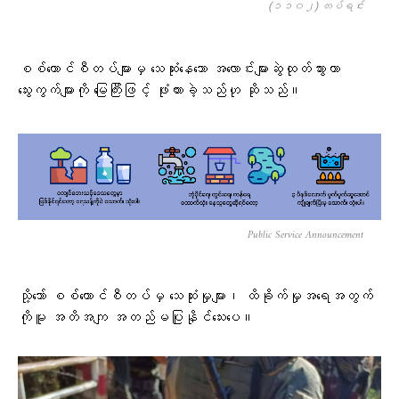
(၁၁၀၂) တပ်ရင်း
စစ်ကောင်စီတပ်များမှ သေဆုံးနေသော အလောင်းများဆွဲထုတ်သွားကာ
သွေးကွက်များကို မြေကြီးဖြင့် ဖုံးထားခဲ့သည်ဟု ဆိုသည်။
Public Service Announcement
သို့သော် စစ်ကောင်စီတပ်မှ သေဆုံး​မှုများ၊ ထိခိုက်မှုအရေအတွက်
ကိုမူ အတိအကျ အတည်မပြုနိုင်သေးပေ။