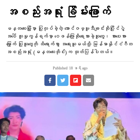
အစည်းအရုံး ခြိမ်းခြောက်
မန္တလေးမြို့မှာ ပြုလုပ်ခဲ့တဲ့ အောင်ဇမ္ဗူသီချင်းဆိုပြိုင်ပွဲ
အပေါ် လူမှုကွန်ရက်မှာ ဝေဖန်ပြောဆိုရေးသားခဲ့သူတွေ၊ အားပေးအား
မြှောက် ပြုသူတွေကို ထိရောက်စွာ အရေးယူမယ်လို့ မြန်မာနိုင်ငံဂီတ
အစည်းအရုံး (မန္တလေးတိုင်း)က ထုတ်ပြန်ပါတယ်။
Published
18 နာရီ ago