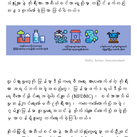
သံရုံးများနဲ့ ကိုရီးယား-အာဆီယံစင်တာ ရှေ့တို့မှာ တပြိုင်နက်တည်း
ဆန္ဒထုတ်ဖော်ခဲ့ကြတာ ဖြစ်ပါတယ်။
Public Service Announcement
လှုပ်ရှားမှုတွေကို မြန်မာ့ဒီမိုကရေစီအရေး အားပေးထောက်ခံတဲ့ ကိုရီး
ယား အရပ်ဘက်အဖွဲ့အစည်းတွေ၊ မြန်မာ့ဖက်ဒရယ်ဒီမိုက
ရေစီအောင်နိုင်ရေးအဖွဲ့ပေါင်းချုပ် (MFDMC)၊ စစ်အာဏာသိမ်း
မှုဆန့်ကျင်ရေးကော်မတီ (ကိုရီးယား)၊ ကလေးကဘော်ထောက်ပို့အဖွဲ့၊
ဂွမ်ဂျုးမြန်မာ လူမှုရေးအသင်းနဲ့ ဗိုလ်သံချောင်းထောက်ပို့အဖွဲ့တို့
မှ တာဝန်ရှိသူတွေ တက်ရောက်ခဲ့ကြပါတယ်။
ဆိုးလ်မြို့ရှိ အာဆီယံစင်တာနဲ့ အာဆီယံသံရုံးတွေရှေ့မှာ တစ်ဦးချင်း