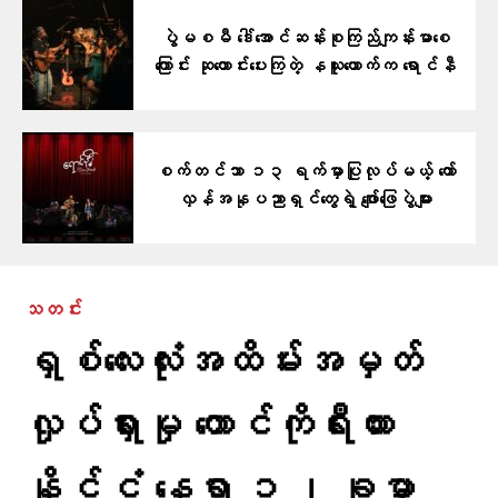
ပွဲမစမီ ဒေါ်အောင်ဆန်းစုကြည်ကျန်းမာစေ
ကြောင်း ဆုတောင်းပေးကြတဲ့ နယူးယောက်က ရောင်နီ
စက်တင်ဘာ ၁၃ ရက်မှာပြုလုပ်မယ့် တော်
လှန်အနုပညာရှင်တွေရဲ့ ဖျော်ဖြေပွဲများ
သတင်း
ရှစ်လေးလုံးအထိမ်းအမှတ်
လှုပ်ရှားမှု တောင်ကိုရီးယား
နိုင်ငံ နေရာ ၁၂ ခုမှာ