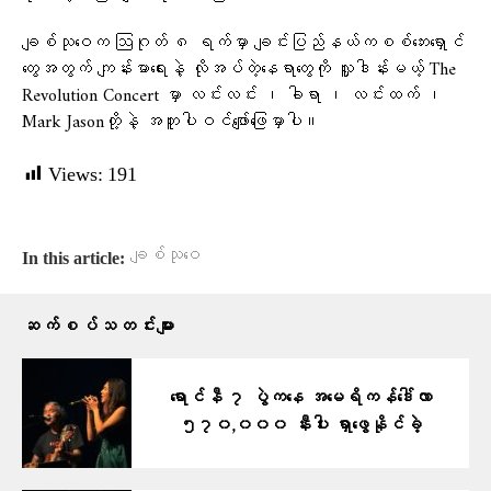
ချစ်သုဝေက ဩဂုတ် ၈ ရက်မှာ ချင်းပြည်နယ်ကစစ်ဘေးရှောင်
တွေအတွက် ကျန်းမာရေးနဲ့ လိုအပ်တဲ့နေရာတွေကို လှူဒါန်းမယ့် The
Revolution Concert မှာ လင်းလင်း ၊ ခါရာ ၊ လင်းထက် ၊
Mark Jasonတို့နဲ့ အတူပါဝင်ဖျော်ဖြေမှာပါ။
Views:
191
ချစ်သုဝေ
In this article:
ဆက်စပ်သတင်းများ
ရောင်နီ ၇ ပွဲကနေ အမေရိကန်ဒေါ်လာ
၅၇၀,၀၀၀ နီးပါး ရှာဖွေနိုင်ခဲ့