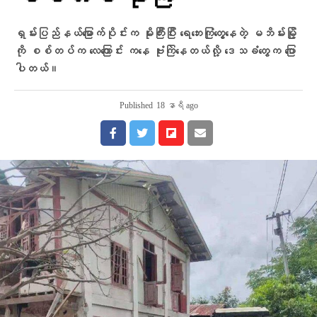
ရှမ်းပြည်နယ်မြောက်ပိုင်းက မိုးကြီးပြီး ရေဘေးကြုံတွေ့နေတဲ့ မဘိမ်းမြို့
ကို စစ်တပ်က လေကြောင်း ကနေ ဗုံးကြဲနေတယ်လို့ ဒေသခံတွေက ပြော
ပါတယ်။
Published
18 နာရီ ago