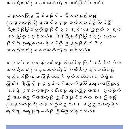
အစည်းအရုံး (မန္တလေးတိုင်း)က ထုတ်ပြန်ပါတယ်။
မန္တလေးမြို့မှာ မြန်မာနိုင်ငံ ဂီတအစည်းအရုံး
(မန္တလေးတိုင်း)နဲ့ အောင်ဇမ္ဗူ ဇာတ်သဘင်တို့ ပေါင်းပြီး
သီချင်းဆိုပြိုင်ပွဲကို ဇူလိုင် ၃၁ ရက်ကနေ သြဂုတ် ၃ ရက်
အထိ ပြုလုပ်သွားပါတယ်။ အဲဒီသီချင်းဆိုပြိုင်ပွဲကို ဘက်မ
လိုက်ဘဲ ဆုရွေးချယ်ပေးခဲ့တယ်လို့ မြန်မာနိုင်ငံ ဂီတ
အစည်းအရုံး (မန္တလေးတိုင်း)က ဆိုပါတယ်။
ယခုအခါ လူမှုကွန်ယက်စာမျက်နှာပေါ်မှာ မြန်မာနိုင်ငံ ဂီတ
အစည်းအရုံး (မန္တလေးတိုင်း)ရဲ့ ဂုဏ်သိက္ခာကျဆင်းစေဖို့
ရည်ရွယ်ပြီး ရေးသား ပြောဆိုတာတွေကို မှတ်တမ်းတွေအရ သိရှိထား
ကြောင်း၊ ဒါ့ကြောင့် လူမှုကွန်ယက်စာမျက်နှာပေါ်မှာရေးသားထားကြသူတွေ
အနေနဲ့ ဂုဏ်သိက္ခာကျဆင်းစေဖို့ ရေးသားပြောဆိုထားတာ၊ သွယ်ဝိုက်
ပြီး အားပေးအားမြှောက်ထားတာတွေကို မြန်မာနိုင်ငံဂီတ အစည်းအရုံး
(မန္တလေးတိုင်း)ကနေ တည်ဆဲဥပဒေ၊ နည်းဥပဒေတွေနဲ့ထိ
ရောက်စွာ အရေးယူသွားမယ်လို့ ခြိမ်းခြောက်ခဲ့ပါတယ်။