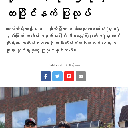
တပြိုင်နက် ပြုလုပ်
တောင်ကိုရီးယားနိုင်ငံ၊ ဆိုးလ်မြို့မှာ ရှစ်လေးလုံးအရေးတော်ပုံ (၃၈)
နှစ်မြောက် အထိမ်းအမှတ်အဖြစ် ဒီကနေ့(သြဂုတ် ၇)မှာ တောင်
ကိုရီးယား-အာဆီယံစင်တာနဲ့ အာဆီယံသံရုံးအပါအဝင် နေရာ ၁၂
ခုမှာ လှုပ်ရှားမှုတွေ ပြုလုပ်ခဲ့ပါတယ်။
Published
18 နာရီ ago