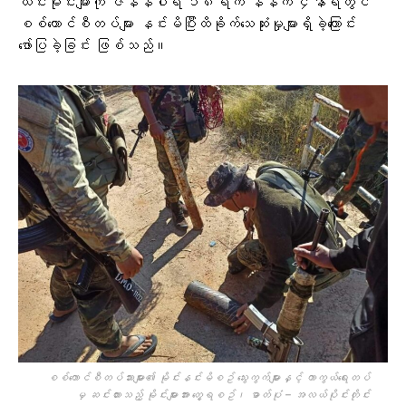
ယင်းမိုင်းများကို ဇန်နဝါရီ ၁၈ရက် နံနက် ၄နာရီတွင်
စစ်ကောင်စီတပ်များ နင်းမိပြီးထိခိုက်သေဆုံးမှုများရှိခဲ့ကြောင်း
ဖော်ပြခဲ့ခြင်း ဖြစ်သည်။
စစ်ကောင်စီတပ်သားများ၏ မိုင်းနင်းမိစဥ် သွေးကွက်များနှင့် ကာကွယ်ရေးတပ်
မှ ဆင်းထားသည့် မိုင်းများအား တွေ့ရစဥ်၊ ဓာတ်ပုံ – အလယ်ပိုင်းတိုင်း