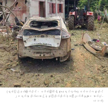
(ရှမ်းပြည်နယ်မြောက်ပိုင်း၊ မဘိမ်းမြို့ပေါ်ရှိ လူနေရပ်ကွက်တွေ စစ်တပ်က ဇူလိုင်
၂၈ရက်မှာ တိုက်လေယာဉ်နဲ့ ဗုံးကြဲတိုက်ခိုက်ခဲ့အပြီး ပျက်စီးမှုများ။ ဓာတ်ပုံ -
ဒေသခံ)