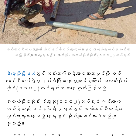
စစ်ကောင်စီတပ်သားများ၏ မိုင်းနင်းမိစဥ် သွေးကွက်များနှင့် ကာကွယ်ရေးတပ်မှ ဆင်းထား
သည့် မိုင်းများအား တွေ့ရစဥ်၊ ဓာတ်ပုံ - အလယ်ပိုင်းတိုင်း (၁၁၀၂) တပ်ရင်း
ဒီးမော့ဆိုမြို့နယ်
တွင် ကင်းထောက်အဖွဲ့ထောင်ထားသောမိုင်းကို စစ်
ကောင်စီတပ်ဖွဲ့မှ နင်းမိပြီး သေဆုံးမှုများရှိခဲ့ကြောင်း အလယ်ပိုင်း
တိုင်း(၁၁၀၂)တပ်ရင်းက ယနေ့ ထုတ်ပြန်သည်။
အလယ်ပိုင်းတိုင်း ဒီးမော့ဆို(၁၁၀၂)တပ်ရင်း ကင်းထောက်
တပ်ဖွဲ့သည် ဇန်နဝါရီ ၇ရက်တွင် စစ်ကောင်စီတပ်များ
လှုပ်ရှားသွားလာနေသည့် နေရာတွင် မိုင်းများဆင်ထားခဲ့သည်ဟု
ဆိုသည်။