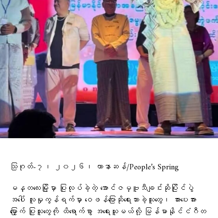
သြဂုတ်-၇၊ ၂၀၂၆၊ ဟာနာဆန်/People’s Spring
မန္တလေးမြို့မှာ ပြုလုပ်ခဲ့တဲ့ အောင်ဇမ္ဗူသီချင်းဆိုပြိုင်ပွဲ
အပေါ် လူမှုကွန်ရက်မှာ ဝေဖန်ပြောဆိုရေးသားခဲ့သူတွေ၊ အားပေးအား
မြှောက် ပြုသူတွေကို ထိရောက်စွာ အရေးယူမယ်လို့ မြန်မာနိုင်ငံဂီတ