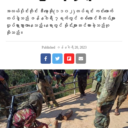
အလယ်ပိုင်းတိုင်း ဒီးမော့ဆို(၁၁၀၂)တပ်ရင်း ကင်းထောက်
တပ်ဖွဲ့သည် ဇန်နဝါရီ ၇ရက်တွင် စစ်ကောင်စီတပ်များ
လှုပ်ရှားသွားလာနေသည့် နေရာတွင် မိုင်းများဆင်ထားခဲ့သည်ဟု
ဆိုသည်။
Published
ဇန်နဝါရီ 20, 2023