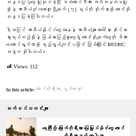
ဆန္ဒပြပွဲတွေ ပြုလုပ်ခဲ့ပြီး စစ်ကောင်စီအား အသိအမှတ်မပြု
ဖို့နဲ့ အာဆီယံဘုံသဘောတူညီချက် (၅) ရပ်ကို လိုက်နာဖို့ တောင်းဆို
ဆန္ဒပြခဲ့ကြပါတယ်။
ဒါ့အပြင် အာဆီယံနိုင်ငံတွေအနေနဲ့ အာဆီယံချာတာပေါ်မှာ ခိုင်မာ
စွာရပ်တည်ဖို့နဲ့ မြန်မာပြည်သူတွေရဲ့ တောင်းဆိုချက်တွေကို ဖိအား
ပေးဆောင်ရွက်လာဖို့ ရည်ရွယ်ကျင်းပခြင်း ဖြစ်ကြောင်း MFDMC
အဖွဲ့က ဆိုပါတယ်။
Views:
112
,
တောင်ကိုရီးယား
ရှစ်လေးလုံး
In this article:
ဆက်စပ်သတင်းများ
ရေကြီးလို့ မြောက်ကိုရီးယား မြေမြှုပ်မိုင်းတွေ တောင်