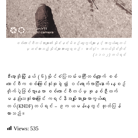
စစ်ကောင်စီတပ်သားများ၏ မိုင်းနင်းမိစဥ် သွေးကွက်များနှင့် ကာကွယ်ရေးတပ်
မှ ဆင်းထားသည့် မိုင်းများအား တွေ့ရစဥ်၊ ဓာတ်ပုံ – အလယ်ပိုင်းတိုင်း
(၁၁၀၂) တပ်ရင်း
ဒီးမော့ဆိုမြို့နယ် (၆)မိုင်စံပြလမ်းမကြီးတစ်လျှောက် စစ်
ကောင်စီက စစ်ကြောင်းသုံးခုခွဲ ၍ ဝင်ရောက်လာပြီးနောက် နေ့စဥ်
တိုက်ပွဲဖြစ်ပွားနေကာ စစ်ကောင်စီတပ်မှ ခုနစ်ဦးထက်
မနည်းသေဆုံးထားကြောင်း ကရင်နီအမျိုးသားများကာကွယ်ရေး
တပ်(KNDF)တပ်ရင်း – ၉က ယမန်နေ့တွင် ထုတ်ပြန်
ထားသည်။
Views:
535