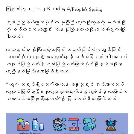
ဩဂုတ်-၇၊၂၀၂၆။ဇော်ရမ်း/People’s Spring
ရှမ်းပြည်နယ်မြောက်ပိုင်းက မိုးကြီးပြီး ရေဘေးကြုံတွေ့နေတဲ့ မဘိမ်းမြို့
ကို စစ်တပ်က လေကြောင်း ကနေ ဗုံးကြဲနေတယ်လို့ ဒေသခံတွေက ပြော
ပါတယ်။
ဒေသတွင်းမှာ မိုးကြီးနေတဲ့အပြင် တရုတ်နိုင်ငံက ရွှေလီမြစ်
အထက်ပိုင်းရေပိုလွှဲက​ရေလွှတ်နေလို့ မဘိမ်းမြို့နယ်အပါအဝင်
ကချင်ပြည်နယ်နဲ့ ရှမ်းပြည်နယ်မြောက်ပိုင်းမြို့နယ်အချို့မှာ
ရေကြီးနစ်မြုပ်နေတာဖြစ်ပါတယ်။
” ရေက တရိပ်ရိပ်တက်တာကနေ အခုဆိုရင် အိမ်အောက်ထပ်
တွေလုံးဝမြုပ်သွားပြီ။လူတွေဒုက္ခရောက်နေတဲ့အချိန်မှာ လေကြောင်းက
ခဏခဏလာပြီးဗုံးကြဲနေတယ်”လို့ မြို့ခံတစ်ဦးက ပြောပါတယ်။