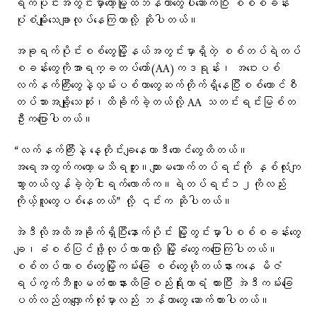
ရက်ပိုင်းအတွင်းမှာတော့မြို့ထဲဘန်ကာတွေပါဆောက်ပြီး စစ်စခန်း
ပုံစံမျိုးသေချာလုပ်နေကြတာလို့ ဆိုပါတယ်။
အခုရက်ပိုင်းစစ်တွေမြို့နယ်အတွင်းမှာရှိတဲ့ စစ်တပ်ရဲတပ်
စခန်းတွေကိုအာရက္ခတပ်တော်(AA)ကဒရုန်း၊ အဝေးပစ်
လက်နက်ကြီးတွေနဲ့လှမ်းပစ်တာတွေဆက်တိုက်ရှိနေပြီးစစ်ကောင်စီ
တပ်သားအချို့သေဆုံး၊ထိခိုက်ခဲ့တယ်လို့ AA သတင်းရင်းမြစ်တ
ဦးကပြောပါတယ်။
“လက်နက်ကြီးနဲ့ နေ့တိုင်းချနေတာဒီကောင်တွေထိတယ်။
အရေအတွက်ကတော့မသိရဘူး။ကျားမသောက်တပ်ရင်းကို နှစ်လုံးကျ
သွားတယ်လွန်ခဲ့တဲ့ငါးရက်လောက်က။ရဲတပ်ရင်း၁၂ကိုလည်း
ကိုယ့်လူတွေပစ်နေတယ်” လို့ ၎င်းက ဆိုပါတယ်။
အဲဒီလိုအထိအခိုက်ရှိပြီးနောက်ပိုင်း မြို့တွင်းမှာပါစစ်စခန်းတွေ
ချ၊ခံစစ်ပြင်ဖို့လုပ်လာတာလို့ မြို့ခံတွေကပြောကြပါတယ်။
စစ်တပ်ဟာစစ်တွေမြို့ကမ်းခြေ စစ်တွေဟိုတယ်နားကနေ မိဇံ
ရပ်ကွက်ဘီလူးမတံတားနားထိခြံစည်းရိုးကာရံ ထားပြီး အဲဒီကမ်းခြေ
ပတ်လည်တလျှောက်လုံးမှာလည်း ဘန်ကာတွေ ဆောက်ထားပါတယ်။