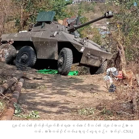
(ချင်းတပ်​၏ တိုက်ခိုက်ဖျက်ဆီးခံရသော စစ်ကောင်စီတပ်​၏ သံချပ်ကာယဉ်အား ဖ
လမ်း - ဟားခါးလမ်းပိုင်းတစ်နေရာတွင် တွေ့ရစဉ်။ ဓာတ်ပုံ - CNA)