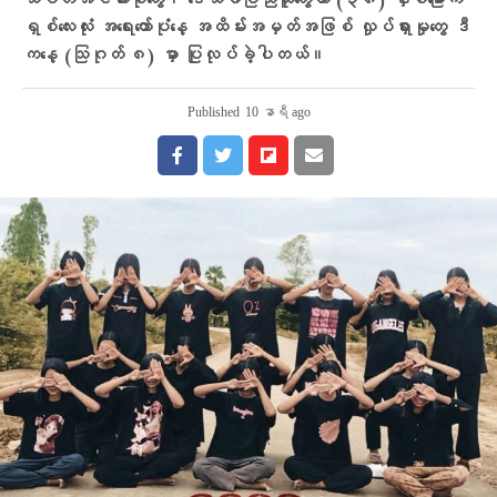
သပိတ်အင်အားစုတွေ၊ ဒေသခံပြည်သူတွေဟာ (၃၈) နှစ်မြောက်
ရှစ်လေးလုံး အရေးတော်ပုံနေ့ အထိမ်းအမှတ်အဖြစ် လှုပ်ရှားမှုတွေ ဒီ
ကနေ့ (သြဂုတ် ၈) မှာ ပြုလုပ်ခဲ့ပါတယ်။
Published
10 နာရီ ago