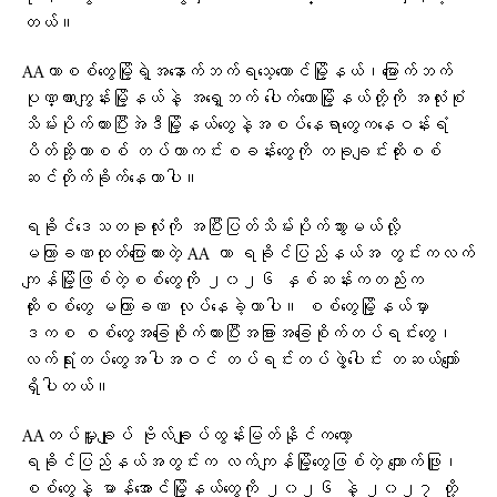
တယ်။
AAဟာစစ်တွေမြို့ရဲ့အနောက်ဘက်ရသေ့တောင်မြို့နယ်၊မြောက်ဘက်
ပုဏ္ဏားကျွန်းမြို့နယ်နဲ့ အရှေ့ဘက် ပေါက်တောမြို့နယ်တို့ကို အလုံးစုံ
သိမ်းပိုက်ထားပြီးအဲဒီမြို့နယ်တွေနဲ့အစပ်နေရာတွေကနေဝန်းရံ
ပိတ်ဆို့ကာစစ် တပ်ကာကင်းစခန်းတွေကို တခုချင်းထိုးစစ်
ဆင်တိုက်ခိုက်နေတာပါ။
ရခိုင်ဒေသတခုလုံးကို အပြီးပြတ်သိမ်းပိုက်သွားမယ်လို့
မကြာခဏထုတ်ပြောထားတဲ့ AA ဟာ ရခိုင်ပြည်နယ်အ တွင်းကလက်
ကျန်မြို့ဖြစ်တဲ့စစ်တွေကို ၂၀၂၆ နှစ်ဆန်းကတည်းက
ထိုးစစ်တွေ မကြာခဏ လုပ်နေခဲ့တာပါ။ စစ်တွေမြို့နယ်မှာ
ဒကစ စစ်တွေအခြေစိုက်ထားပြီးအခြားအခြေစိုက်တပ်ရင်းတွေ၊
လက်ရုံးတပ်တွေအပါအဝင် တပ်ရင်းတပ်ဖွဲ့ပေါင်း တဆယ်ကျော်
ရှိပါတယ်။
AAတပ်မှူးချုပ် ဗိုလ်ချုပ်ထွန်းမြတ်နိုင်ကတော့
ရခိုင်ပြည်နယ်အတွင်းက လက်ကျန်မြို့တွေဖြစ်တဲ့ ကျောက်ဖြူ၊
စစ်တွေနဲ့ မာန်အောင်မြို့နယ်တွေကို ၂၀၂၆ နဲ့ ၂၀၂၇ တို့