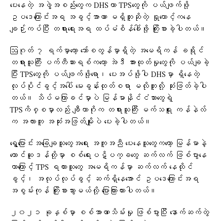
ပေးနေတဲ့ အဖွဲ့အစည်းတွေက DHSဟာ TPSတွေကို ပယ်ဖျက်ဖို့
ဥပဒေကြောင်းအရ အခွင့်အာဏာ မရှိဘူးဆိုတဲ့ ရှုထောင့်ကနေ
ချဉ်းကပ်ပြီး တရားရေးအရ ထပ်မံစိန်ခေါ်ဖို့ ကြိုးစားခဲ့ပါတယ်။
ဩဂုတ် ၇ ရက်မှာတော့ ဘော်စတွန်မှာရှိတဲ့ အမေရိကန် ခရိုင်
တရားသူကြီး ပက်တီဆားရစ်ကတော့ အဲဒီ အားထုတ်မှုတွေကို ပယ်ချခဲ့
ပြီး TPSတွေကို ပယ်ဖျက်ဖို့ရော၊ ပေးအပ်ဖို့ပါ DHSမှာ ရှိနေတဲ့
လုပ်ပိုင်ခွင့်အပေါ် မေးခွန်းထုတ်စရာ မလိုဘူးလို့ ဆုံးဖြတ်ခဲ့ပါ
တယ်။ သိပ်မကြာခင်မှာပဲ မြန်မာနိုင်ငံသားတွေရဲ့
TPSကိစ္စမှာလည်း ချီကာဂိုက တရားသူကြီး မက်သရူး ကန်နဲလ်
က အလားတူ အဆုံးအဖြတ်မျိုးပဲ ပေးခဲ့ပါတယ်။
ရွှေ့ပြောင်းအခြေချသူတွေအရေး အကူအညီ ပေးနေသူတွေကတော့ မြန်မာနဲ့
တောင်ဆူဒန်တို့မှာ စစ်ရေးပဋိပက္ခတွေ ဆက်လက် ဖြစ်ပွားနေ
တာကြောင့် TPS ရထားသူတွေ အမေရိကန်မှာ ဆက်လက် နေထိုင်
ခွင့်၊ အလုပ်လုပ်ခွင့် ဆက်ရှိနေအောင် ဥပဒေကြောင်းအရ
အစွမ်းကုန် ကြိုးစားသွားမယ်လို့ ပြောကြားထားပါတယ်။
၂၀၂၁ ခုနှစ်မှာ စစ်အာဏာသိမ်းမှု ဖြစ်ပွားပြီး နောက်ဆက်တွဲ