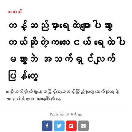
သတင်း
တန့်ဆည်မှာ​ရေထဲ​မျောပါသွား
တယ်ဆိုတဲ့ကလေးငယ် ရေထဲပါ
မသွားဘဲ အသက်ရှင်လျက်
ပြန်​တွေ့
■မိုးဆက်တိုက်ရွာနေသဖြင့်​​ရေ​ဘေးသင့်ပြည်သူ​တွေ သောက်သုံးရေနဲ့
စားနပ်ရိက္ခာ အရေးပေါ်လို နေ
Published
10 နာရီ ago