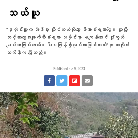
သယ်ယူ
“ဒုတိုင်းမှူးက အဲဒီမှာ ထိုင်တယ်ဆိုတော့ ဖိအားခံရတာပေါ့။ သူတို့
တင့်ကားတွေအဖျက်ဆီးခံရတာ သမိုင်းမှာ မကျန်အောင် ဖုံးကွယ်
ချင်တာဖြစ်တယ်။ ဝါဒဖြန့်ဖို့လုပ်တာဖြစ်တယ်”ဟု ဆလိုင်း
ထက်နီက ပြောသည်။
Published
မေ 9, 2023