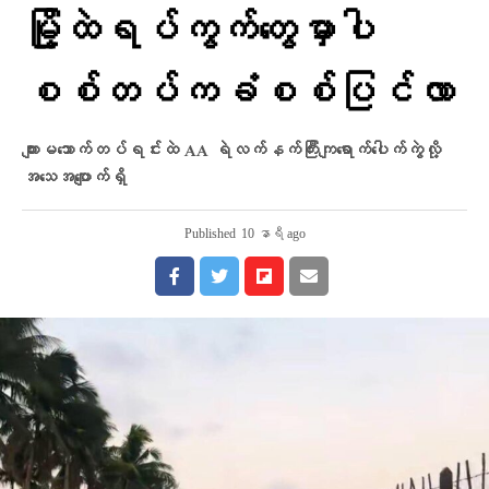
မြို့ထဲရပ်ကွက်တွေမှာပါ
စစ်တပ်ကခံစစ်ပြင်လာ
ကျားမသောက်တပ်ရင်းထဲ AA ရဲလက်နက်ကြီးကျရောက်ပေါက်ကွဲလို့
အသေအပျောက်ရှိ
Published
10 နာရီ ago