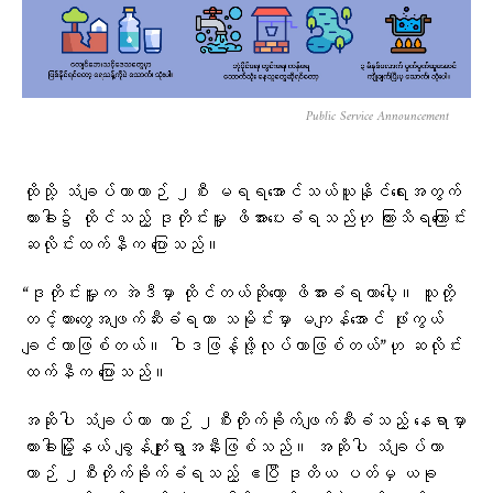
Public Service Announcement
ထိုသို့ သံချပ်ကာယာဉ် ၂စီး မရရအောင်သယ်ယူနိုင်ရေးအတွက်
ဟားခါး၌ ထိုင်သည့် ဒုတိုင်းမှူး ဖိအားပေးခံရသည်ဟု ကြားသိရကြောင်း
ဆလိုင်းထက်နီက ပြောသည်။
“ဒုတိုင်းမှူးက အဲဒီမှာ ထိုင်တယ်ဆိုတော့ ဖိအားခံရတာပေါ့။ သူတို့
တင့်ကားတွေအဖျက်ဆီးခံရတာ သမိုင်းမှာ မကျန်အောင် ဖုံးကွယ်
ချင်တာဖြစ်တယ်။ ဝါဒဖြန့်ဖို့လုပ်တာဖြစ်တယ်”ဟု ဆလိုင်း
ထက်နီက ပြောသည်။
အဆိုပါ သံချပ်ကာ ယာဉ် ၂စီးတိုက်ခိုက်ဖျက်ဆီးခံသည့် နေရာမှာ
ဟားခါးမြို့နယ် ချွန်ကျုံးရွာအနီးဖြစ်သည်။ အဆိုပါ သံချပ်ကာ
ယာဉ် ၂စီးတိုက်ခိုက်ခံရသည့် ဧပြီ ဒုတိယ ပတ်မှ ယခု