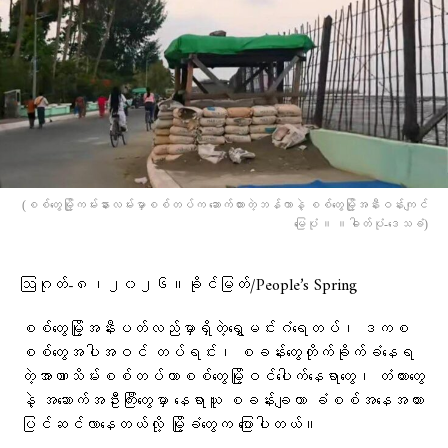
(စစ်တွေမြို့ကမ်းနားလမ်းမှာစစ်တပ်က ဆောက်ထားတဲ့ဘန်ကာနဲ့ စစ်​တွေမြို့အနီးဝန်းကျင်​
မြေပုံ ။ ။ဓါတ်ပုံ-​ဒေသခံ)
ဩဂုတ်-၈၊၂၀၂၆။ခိုင်မြတ်/People’s Spring
စစ်တွေမြို့အနီးပတ်လည်မှာရှိတဲ့ရွှေမင်းဂံရေတပ်၊ ဒကစ
စစ်တွေအပါအဝင် တပ်ရင်း၊ စခန်းတွေတိုက်ခိုက်ခံနေရ
တဲ့အာဏာသိမ်းစစ်တပ်ဟာစစ်တွေမြို့ဝင်ပေါက်နေရာတွေ၊ တံတားတွေ
နဲ့ အဆောက်အဦးကြီးတွေမှာ နေရာယူ စခန်းချကာ ခံစစ်အနေအထား
ပြင်ဆင်လာနေတယ်လို့ မြို့ခံတွေက ပြောပါတယ်။