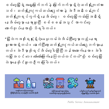
စစ်တွေမြို့ရဲ့အရှေ့မြောက်ဘက်နဲ့ မြောက်ဘက်မှာရှိတဲ့ဆတ်ရိုးကျတံတား
သစ်၊ဆတ်ရိုးကျ(ကယ်ဆယ်ရေး)တံတားနဲ့ အဲဒီအနီးဝန်းကျင်
ဆတ်ရိုးကျရပ်ကွက်ရှိ နေအိမ်တွေ၊ စစ်တွေမြို့ကမ်းခြေအနီးရှိ
နေအိမ်တွေမှာ နေရာယူပြီး စစ်စခန်းအသွင် ကာကင်းတွေ
ဆောက်လုပ်နေတာလို့ သိရပါတယ်။
“မြို့ထဲကအစိုးရရုံးရှိတဲ့မေယုလမ်းထဲအိမ်ကြီးတွေမှာလည်း နေရာ
ယူထားတာရှိတယ်။ နောက်ပြီးတော့ဆတ်ရိုးကျ(ကယ်ဆယ်ရေး)ဘက်မှာနေ
တယ်။အဲဒီမှာဆိုရင်အိမ်တွေပါဖြိုပြီးဘန်ကာဆောက်နေတာ။အဲဒါ
ကမြို့အဝင် လေ။တော်တော်ကြောက်နေကြတယ်ထင်တယ်”လို့ စစ်တွေမြို့
ထဲမှာနေထိုင်သူတဦးက ပြောပါတယ်။
Public Service Announcement