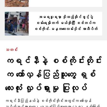
အမရပူရမှာ ပိုးထည်ဆိုင်ဖွင့်ပွဲ
စမ်းရေမိုးတက် မယ်ဆိုပြီး စစ်တပ်က
စစ်ကိုင်း-မန္တလေးလမ်းပိုင်း ယာယီပိတ်
သတင်း
ကရင်နီနဲ့ စစ်ကိုင်းတိုင်း
က တော်လှန်ပြည်သူတွေ ရှစ်
လေးလုံး လှုပ်ရှားမှု ပြုလုပ်
ကရင်နီပြည်နယ်နဲ့ စစ်ကိုင်းတိုင်းအတွင်းက တော်လှန်