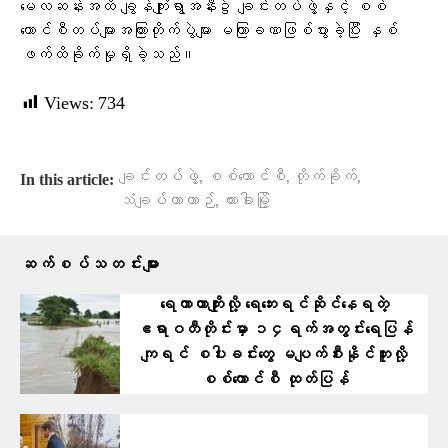
မေလဆန်းအထိ ချွန်ကျုံးရွာအနီး၌ ချင်းတပ်ဖွဲ့နှင့် စစ်
ကောင်စီတပ်များအကြားတိုက်ပွဲများ မကြာခဏဖြစ်ပွားခဲ့ပြီး နှစ်
ဖက်ထိခိုက်မှုရှိခဲ့သည်။
Views:
734
,
,
,
ချင်းတပ်ဖွဲ့
စစ်ကောင်စီ
တိုက်ခိုက်
In this article:
,
သံချပ်ကာယာဉ်
ဟားခါးမြို့
ဆက်စပ်သတင်းများ
ရေကာတာကျိုးလို့ ရေဘေးရင်ဆိုင်နေရတဲ့
ဧရာဝတီတိုင်းမှာ ၁၄ရက်အတွင်းရေပြန်
ကျရင် စပါးခင်းတွေ မပျက်စီးနိုင်ဘူးလို့
စစ်ကောင်စီ ထုတ်ပြန်