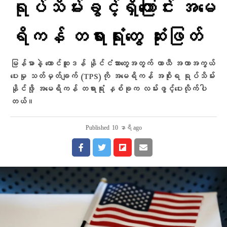
ရုပ်သိမ်းခွင့်ရှိကြောင်း အမေ
ရိကန် တရားရုံးတွေ ဆုံးဖြတ်
မြန်မာနဲ့ တောင်ဆူဒန် နိုင်ငံသားတွေအတွက် ယာယီ အကာအကွယ်
ပေးမှု သတ်မှတ်ချက် (TPS)ကို အမေရိကန် အစိုးရ ရုပ်သိမ်း
နိုင်ဖို့ အမေရိကန် တရားရုံး နှစ်ခုက လမ်းဖွင့်ပေးလိုက်ပါ
တယ်။
Published
10 နာရီ ago