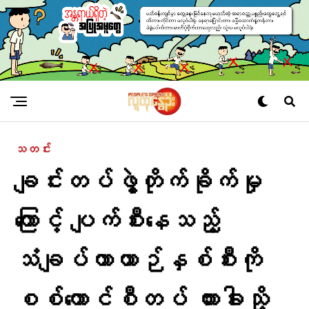
သတင်း
ချင်းတပ်ဖွဲ့တိုက်ခိုက်မှု
ကြောင့် ပျက်စီးနေသည့်
သံချပ်ကာယာဉ်နှစ်စီးကို
စစ်ကောင်စီတပ် ဟားခါးသို့