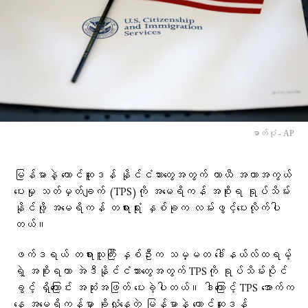
ဓာတ်ပုံ - AP
မြန်မာနဲ့ တောင်ဆူဒန် နိုင်ငံသားတွေအတွက် ယာယီ အကာအကွယ်
ပေးမှု သတ်မှတ်ချက် (TPS)ကို အမေရိကန် အစိုးရ ရုပ်သိမ်း
နိုင်ဖို့ အမေရိကန် တရားရုံး နှစ်ခုက လမ်းဖွင့်ပေးလိုက်ပါ
တယ်။
ဖက်ဒရယ် တရားသူကြီး နှစ်ဦးက သမ္မတ ဒေါ်နယ်လ်ထရမ့်
ရဲ့ အစိုးရဟာ အဲဒီနိုင်ငံသားတွေအတွက် TPSကို ရုပ်သိမ်းပိုင်
ခွင့် ရှိကြောင်း အဆုံးအဖြတ် ပေးခဲ့ပါတယ်။ ဒါကြောင့် TPS အောက်က
နေ အမေရိကန်မှာ ခိုလှုံနေတဲ့ မြန်မာနဲ့ တောင်ဆူဒန်