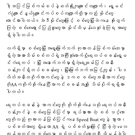
ဒါ့အပြင်မြစ်ကမ်းစပ်နဲ့ဆတ်ရိုးကျချောင်းတလျှောက်၊ ရွှေမင်း
ဂံ(ချောင်းနွယ်)ချောင်းကပ်စပ်တလျှောက်တို့မှာလည်း မိုင်းတွေ
ထောင်ထားပါတယ်။အဲဒီမိုင်းတွေကြောင့် စစ်တွေမြို့ထဲကနေ ခိုးထွက်
ကြတဲ့ စစ်ဘေးရှောင်ပြည်သူတွေဟာ မိုင်းထိမှန်သေဆုံးခဲ့ကြရ တာတွေ
ရှိခဲ့ပါတယ်။
လက်ရှိမှာ စစ်တွေမြို့အရှေ့မြောက်ဘက် ကုလားတန်မြစ်ကမ်းဘေးမှာ
ရှိတဲ့အာဏာသိမ်းစစ်တပ်ရဲ့အကြီးဆုံးထောက်ပို့ရေတပ်စခန်းရွှေမ
င်းဂံရေတပ် ၊မြို့အနောက်ဘက်မှာရှိတဲ့ရေချမ်းပြင်အနီး
ဝန်းကျင်ရှိတပ်စခန်းတွေ၊မြို့မြောက်ဘက်အမြင့်ကျွန်း၊ပါဒ
လိတ်အနီးတဝိုက်ကာကင်းတွေနဲ့ ဒကစ စစ်တွေအနီးကာကင်းတွေ
ကိုAAကတိုက်ခိုက်နေပြီးကာကင်းစခန်းအချို့ သိမ်းပိုက်ရရှိထား
ပါတယ်။
ရေတပ်စခန်းနဲ့ ကာကင်းတွေကို တိုက်ခိုက်နေသလို ရေတပ်အနီး
ဝန်းကျင်နဲ့ စစ်တွေမြစ်ပြင်မှာ ရပ်နားထား တဲ့ စစ် သင်္ဘော
တွေကိုလည်း ကုလားတန်မြစ်ပြင်ကနေ Speed Boat တွေနဲ့ သွားလာ၊
ပစ်ခတ်တာတွေ ရှိနေကာ AA ရဲ့ ပစ်ခတ်မှုကြောင့် ပြီးခဲ့တဲ့ မေလ
ကုန်အတွင်းက စစ်တွေမှာ စစ်တပ်သင်္ဘောတစီး ထိမှန်ခဲ့ပါ