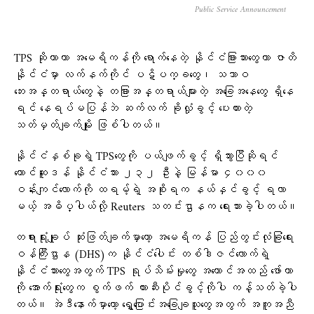
Public Service Announcement
TPS ဆိုတာဟာ အမေရိကန်ကို ရောက်နေတဲ့ နိုင်ငံခြားသားတွေဟာ ဇာတိ
နိုင်ငံမှာ လက်နက်ကိုင် ပဋိပက္ခတွေ၊ သဘာဝ
ဘေးအန္တရာယ်တွေနဲ့ တခြားအန္တရာယ်များတဲ့ အခြေအနေတွေ ရှိနေ
ရင် နေရပ်မပြန်ဘဲ ဆက်လက် ခိုလှုံခွင့် ပေးထားတဲ့
သတ်မှတ်ချက်မျိုး ဖြစ်ပါတယ်။
နိုင်ငံနှစ်ခုရဲ့ TPSတွေကို ပယ်ဖျက်ခွင့် ရှိသွားပြီဆိုရင်
တောင်ဆူဒန် နိုင်ငံသား ၂၃၂ ဦးနဲ့ မြန်မာ ၄၀၀၀
ဝန်းကျင်လောက်ကို ထရမ့်ရဲ့ အစိုးရက နယ်နှင်ခွင့် ရလာ
မယ့် အဓိပ္ပါယ်လို့ Reuters သတင်းဌာနက ရေးသားခဲ့ပါတယ်။
တရားရုံးချုပ် ဆုံးဖြတ်ချက်မှာတော့ အမေရိကန် ပြည်တွင်းလုံခြုံရေး
ဝန်ကြီးဌာန (DHS)က နိုင်ငံပေါင်း တစ်ဒါဇင်လောက်ရဲ့
နိုင်ငံသားတွေအတွက် TPS ရုပ်သိမ်းမှုတွေ အကောင်အထည် ဖော်တာ
ကို အောက်ရုံးတွေက စွက်ဖက် တားဆီးပိုင်ခွင့်ကိုပါ ကန့်သတ်ခဲ့ပါ
တယ်။ အဲဒီနောက်မှာတော့ ရွှေ့ပြောင်းအခြေချသူတွေအတွက် အကူအညီ