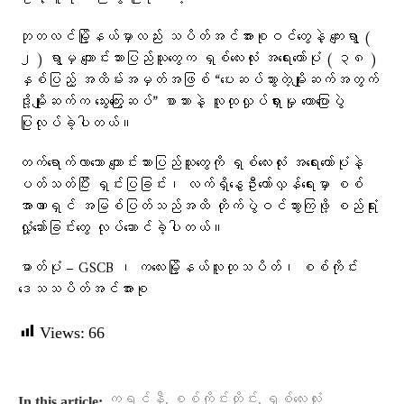
ဘုတလင်မြို့နယ်မှာလည်း သပိတ်အင်အားစုဝင်တွေနဲ့ ကျေးရွာ (
၂ ) ရွာမှ ကျောင်းသားပြည်သူတွေက ရှစ်လေးလုံး အရေးတော်ပုံ ( ၃၈ )
နှစ်ပြည့် အထိမ်းအမှတ်အဖြစ် “ပေးဆပ်သွားတဲ့မျိုးဆက်အတွက်
ဒို့မျိုးဆက်က သွေးကြွေးဆပ်” စာသားနဲ့ လူထုလှုပ်ရှားမှု ဟောပြောပွဲ
ပြုလုပ်ခဲ့ပါတယ်။
တက်ရောက်လာသော ကျောင်းသားပြည်သူတွေကို ရှစ်လေးလုံး အရေးတော်ပုံနဲ့
ပတ်သတ်ပြီး ရှင်းပြခြင်း၊ လက်ရှိနွေဦးတော်လှန်ရေးမှာ စစ်
အာဏာရှင် အမြစ်ပြတ်သည်အထိ တိုက်ပွဲဝင်သွားကြဖို့ စည်ရုံး
လှုံ့ဆော်ခြင်းတွေ လုပ်ဆောင်ခဲ့ပါတယ်။
ဓာတ်ပုံ – GSCB ၊ ကလေးမြို့နယ်လူထုသပိတ်၊ စစ်ကိုင်း
ဒေသသပိတ်အင်အားစု
Views:
66
,
,
ကရင်နီ
စစ်ကိုင်းတိုင်း
ရှစ်လေးလုံး
In this article: