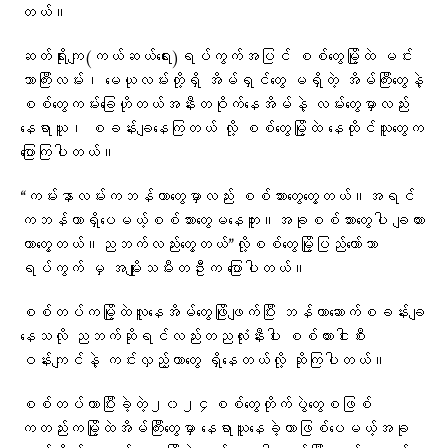
တယ်။
ဆတ်ရိုးကျ(ကယ်ဆယ်ရေး)ရပ်ကွက်အပြင် စစ်တွေမြို့ထဲ မင်း
ဘာကြီးလမ်း၊ မေယုလမ်းတို့ရှိ အိမ်ရှင်တွေ မရှိတဲ့ အိမ်ကြီးတွေနဲ့
စစ်တွေကမ်းခြေဟိုတယ်အနီးတဝိုက်နေအိမ်နဲ့ လမ်းတွေမှာလည်း
နေရာယူ၊ စခန်းချနေကြတယ် လို့ စစ်တွေမြို့ထဲ နေထိုင်သူတွေက
ပြောကြပါတယ်။
“ကမ်းနာလမ်းကဘန်ကာတွေမှာလည်း စစ်သားတွေတွေ့တယ်။အရင်
ကဘန်ကာရှိပေမယ့်စစ်သားတွေမနေဘူး။အခုစစ်သားတွေပါ ချထား
တာတွေ့တယ်။ညဘက်လည်းတွေ့တယ်”လို့စစ်တွေမြို့ပြည်တော်သာ
ရပ်ကွက် မှ အမျိုးသမီးတဦးက ပြောပါတယ်။
စစ်တပ်ကမြို့ထဲလူနေအိမ်တွေဖြိုဖျက်ပြီး ဘန်ကာဆောက်စခန်းချ
နေသလို ညဘက်ဆိုရင်လည်းတညလုံးနီးပါး စစ်ကားငါးစီး
ဝန်းကျင်နဲ့ ကင်းလှည့်တာတွေ ရှိနေတယ်လို့ ဆိုကြပါတယ်။
စစ်တပ်ဟာပြီးခဲ့တဲ့၂၀၂၄စစ်တွေတိုက်ပွဲတွေစဖြစ်
ကတည်းကမြို့ထဲအိမ်ကြီးတွေမှာ နေရာယူနေခဲ့တာဖြစ်ပေမယ့်အခု