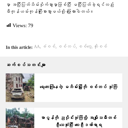
မှာ အပြီးပြတ်သိမ်းပိုက်သွားမှာဖြစ်ပြီး မပြီးပြတ်ခဲ့ရင်လည်း
မီးကုန်ယမ်းကုန်ကြိုးစားသွားမယ်လို့ ​ပြောထားပါတယ်။
Views:
79
,
,
,
,
AA
ခံစစ်
စစ်တပ်
စစ်တွေ
ထိုးစစ်
In this article:
ဆက်စပ်သတင်းများ
ရေဘေးကြုံနေတဲ့ မဘိမ်းမြို့ကို စစ်တပ် ဗုံးကြဲ
ဖာပွန်ကို ညပိုင်းဗုံးကြဲလို့ အမျိုးသမီးတစ်
ဦးသေဆုံးပြီး လေးဦးဒဏ်ရာရ