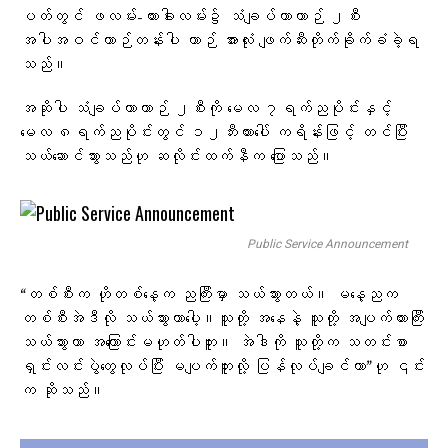
ပတ်တွင် ဖလမ်း-ဟားခါးလမ်း၌ သံချပ်ကာယာဉ် ၂စီး
အပါအဝင်ယာဉ်တန်းပါ ယာဉ် အားလုံး ဖျက်ဆီးတိုက်ခိုက်ခံခဲ့ရ
သည်။
အဆိုပါ သံချပ်ကာယာဉ် ၂စီးကို မေလ ၇ရက်ညပိုင်းနှင့်
မေလ ၈ရက်ညပိုင်းတွင် ၁၂ဘီးကားပေါ် ကရိန်းဖြင့် တင်ပြီး
သယ်ဆောင်သွားသည်ဟု ဆလိုင်းထက်နီက ပြောသည်။
Public Service Announcement
“တစ်စီးက ဟိုတစ်နေ့က ညကြီးမှာ သယ်သွားတယ်။ မနေ့ညက
တစ်စီးအဲဒီလို သယ်သွားတာပေါ့။သူတို့ အနေနဲ့ သူတို့ အပျက်ကားကြီး
သယ်သွားတာ အကြောင်းမဟုတ်ပါဘူး။ အဲဒါကို သူတို့က သတင်းစာ
ရှင်းလင်းပွဲတွေလုပ်ပြီး မပျက်ဘူးလို့ ပြန်လုပ်ချင်တာ”ဟု ၎င်း
က ဆိုသည်။