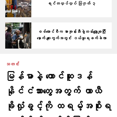
ရင်တလှပ်လှပ် သြဂုတ် ၃
စစ်ကောင်စီက စားအုန်းဆီခွဲတမ်းလျှော့ချပြီး
နောက် စျေးကွက်အတွင်း ဝယ်ယူရခက်ခဲလာ
သတင်း
မြန်မာနဲ့ တောင်ဆူဒန်
နိုင်ငံသားတွေအတွက် ယာယီ
ခိုလှုံခွင့်ကို ထရမ့်အစိုးရ