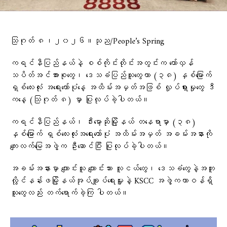
သြဂုတ် ၈၊၂၀၂၆။သုည/People’s Spring
ကရင်နီပြည်နယ်နဲ့ စစ်ကိုင်းတိုင်းအတွင်းက တော်လှန်
သပိတ်အင်အားစုတွေ၊ ဒေသခံပြည်သူတွေဟာ (၃၈) နှစ်မြောက်
ရှစ်လေးလုံး အရေးတော်ပုံနေ့ အထိမ်းအမှတ်အဖြစ် လှုပ်ရှားမှုတွေ ဒီ
ကနေ့ (သြဂုတ် ၈) မှာ ပြုလုပ်ခဲ့ပါတယ်။
ကရင်နီပြည်နယ်၊ ဒီးမော့ဆိုမြို့နယ် တနေရာမှာ (၃၈)
နှစ်မြောက် ရှစ်လေးလုံးအရေးတော်ပုံ အထိမ်းအမှတ် အခမ်းအနားကို
ကျေးလက်မြေအဖွဲ့က ဦးဆောင်ပြီး ပြုလုပ်ခဲ့ပါတယ်။
အခမ်းအနားမှာ ကျောင်းသူ ကျောင်းသား လူငယ်တွေ၊ ဒေသခံတွေနဲ့အတူ
လွိုင်နန်းဖမြို့နယ်အုပ်ချူပ်ရေးမှူးနဲ့ KSCC အဖွဲ့ကတာဝန်ရှိ
သူတွေလည်း တက်ရောက်ခဲ့ကြ ပါတယ်။