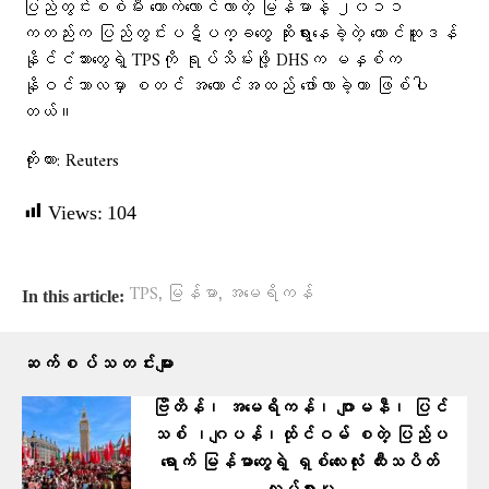
ပြည်တွင်းစစ်မီး တောက်လောင်လာတဲ့ မြန်မာနဲ့ ၂၀၁၁
ကတည်းက ပြည်တွင်းပဋိပက္ခတွေ ဆိုးရွားနေခဲ့တဲ့ တောင်ဆူဒန်
နိုင်ငံသားတွေရဲ့ TPSကို ရုပ်သိမ်းဖို့ DHSက မနှစ်က
နိုဝင်ဘာလမှာ စတင် အကောင်အထည် ဖော်လာခဲ့တာ ဖြစ်ပါ
တယ်။
ကိုးကား: Reuters
Views:
104
,
,
TPS
မြန်မာ
အမေရိကန်
In this article:
ဆက်စပ်သတင်းများ
ဗြိတိန်၊ အမေရိကန်၊ ဂျာမနီ၊ ပြင်
သစ် ၊ဂျပန်၊ထ်ုင်ဝမ် စတဲ့ ပြ​ည်ပ
ရောက် မြန်မာတွေရဲ့ ရှစ်လေးလုံး ထီးသပိတ်