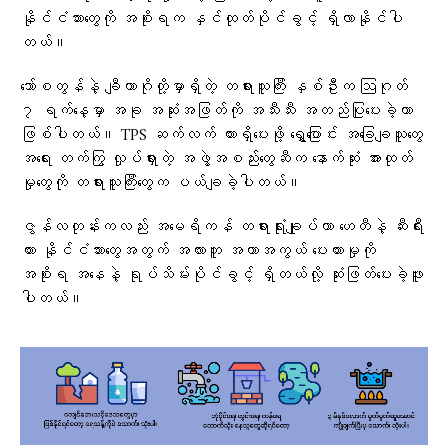
နိုင်ငံသားတွေကို အစိုးရက နှင်ထုတ်ပိုင်ခွင့် ရှိလာနိုင်ပါ
တယ်။
ဘော်စတွန်နဲ့ ချီကာဂိုတို့မှာရှိတဲ့ တရားသူကြီး နှစ်ဦးက ဩဂုတ်
၇ ရက်နေ့မှာ အခု အဆုံးအဖြတ်ကို အသီးသီး အတည်ပြုပေးခဲ့တာ
ဖြစ်ပါတယ်။ TPS ဆက်လက် ထားရှိပေးဖို့ ရွှေ့ပြောင်း အခြေချသူတွေ
အရေး တက်ကြွ လှုပ်ရှားတဲ့ အဖွဲ့အစည်းတွေဆီက နောက်ဆုံး အားထုတ်
မှုတွေကို တရားသူကြီးတွေက ပယ်ချခဲ့ပါတယ်။
ဇွန်လတုန်းကလည်း အမေရိကန် တရားရုံးချုပ်ဟာ ဟေတီနဲ့ ဆီးရီး
ယား နိုင်ငံသားတွေအတွက် အလားတူ အကာအကွယ် ပေးထားမှုကို
အစိုးရ အနေနဲ့ ရုပ်သိမ်းပိုင်ခွင့် ရှိတယ်လို့ ဆုံးဖြတ်ပေးခဲ့ဖူး
ပါတယ်။