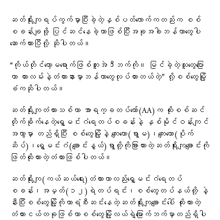
ဆတ်ရိုးကျရပ်ကွက်မှာပြီးခဲ့တဲ့နှစ်ပတ်လောက်ကတည်းက စစ်
စခန်းချဖို့ ပြင်ဆင်နေခဲ့တာဖြစ်ပြီးအခုအခါဘန်ကာတွေပါ
ဆောက်ထားပြီလို့ ဆိုပါတယ်။
“ကိုယ်တိုင်တော့မရောက်ဖြစ်ဘူးအဲဒီဘက်ကို။ မြင်ခဲ့တဲ့သူတွေပြော
တာ ကားလမ်းနဲ့တံတားနားမှာဘန်ကာတွေလုပ်ထားတယ်တဲ့” လို့စစ်တွေမြို့
ခံကဆိုပါတယ်။
ဆတ်ရိုးကျတံတားသစ်ဟာ အာရက္ခတပ်တော်(AA)က ထိုးစစ်ဆင်
တိုက်ခိုက်နေတဲ့ရွှေမင်းဂံရေတပ်စခန်းနဲ့ နှစ်မိုင်ဝန်းကျင်
အကွာမှာ တည်ရှိပြီး စစ်တွေမြို့နဲ့ ကျေးတော(ရွာမ)၊ကျေးတော(ပိုက်
ဆိပ်)၊ရွှေမင်းဂံ(ချောင်းနွယ်)ရွာတို့ကိုခြားထားတဲ့ဆတ်ရိုးကျချောင်းကို
ဖြတ်ထိုးထားတဲ့တံတားဖြစ်ပါတယ်။
ဆတ်ရိုးကျ(ကယ်ဆယ်ရေး)တံတားဟာလည်းရွှေမင်းဂံရေတပ်
စခန်း၊အမှတ်(၁၂)ရဲတပ်ရင်း၊စစ်တွေတပ်နယ်တို့ နဲ့
နီးပြီးစစ်တွေမြို့ကိုကာရံစီးဆင်းနေတဲ့ဆတ်ရိုးကျချောင်းပေါ် ထိုးထားတဲ့
တံတားငယ်တခုဖြစ်ကာစစ်တွေမြို့လယ်ရဲ့မြောက်ဘက်မှာတည်ရှိပါ