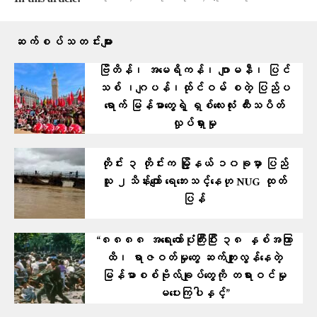
ဆက်စပ်သတင်းများ
ဗြိတိန်၊ အမေရိကန်၊ ဂျာမနီ၊ ပြင်
သစ် ၊ဂျပန်၊ထ်ုင်ဝမ် စတဲ့ ပြ​ည်ပ
ရောက် မြန်မာတွေရဲ့ ရှစ်လေးလုံး ထီးသပိတ်
လှုပ်ရှားမှု
တိုင်း ၃ တိုင်းက မြို့နယ် ၁၀ခုမှာ ပြည်
သူ ၂သိန်းကျော် ရေဘေးသင့်နေဟု NUG ထုတ်
ပြန်
“၈၈၈၈ အရေးတော်ပုံကြီးပြီး ၃၈ နှစ်အကြာ
ထိ၊ ရာဇဝတ်မှုတွေ ဆက်ကျူးလွန်နေတဲ့
မြန်မာစစ်ဗိုလ်ချုပ်တွေကို တရားဝင်မှု
မပေးကြပါနှင့်”