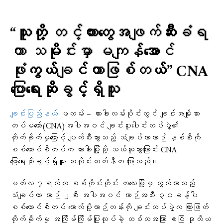
“သူတို့ တင့်ကားတွေအဖျက်ဆီးခံရ
တာ သမိုင်းမှာ မကျန်အောင်
ဖုံးကွယ်ချင်တာဖြစ်တယ်” CNA
ပြောရေးဆိုခွင့်ရှိသူ
ချင်းပြည်နယ်
ဖလမ်း – ဟားခါးလမ်းပိုင်းတွင် ချင်းအမျိုးသား
တပ်မတော်(CNA)အပါအဝင် ချင်းပူးပေါင်းတပ်ဖွဲ့၏
တိုက်ခိုက်မှုကြောင့် ပျက်စီးသွားသည့် သံချပ်ကာယာဉ် နှစ်စီးကို
စစ်ကောင်စီတပ်က ဟားခါးမြို့သို့ သယ်ယူသွားကြောင်း CNA
ပြောရေးဆိုခွင့်ရှိသူ ဆလိုင်းထက်နီက ပြောသည်။
မတ်လ ၇ရက်က စစ်ကိုင်းတိုင်း ကလေးမြို့မှ ထွက်လာသည့်
သံချပ်ကာ ယာဉ် ၂စီး အပါအဝင် ယာဉ်အစီး ၃၀ခန့်ပါ
စစ်ကောင်စီတပ် ထောက်ပို့ယာဉ်တန်းကို ချင်းတပ်ဖွဲ့က ကြားဖြတ်
တိုက်ခိုက်မှု အကြိမ်ကြိမ်ပြုလုပ်ခဲ့ တစ်လအကြာ ဧပြီ ဒုတိယ