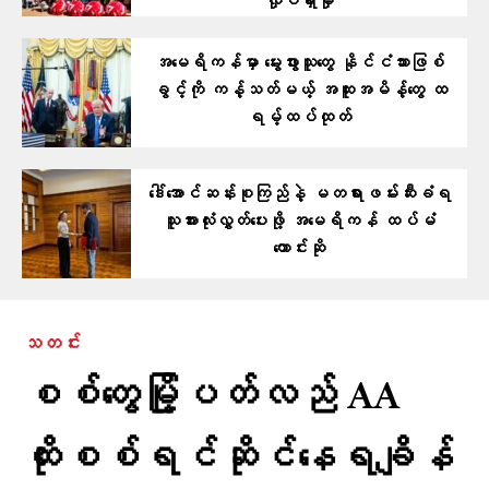
လှုပ်ရှားမှု
အမေရိကန်မှာ မွေးဖွားသူတွေ နိုင်ငံသားဖြစ်
ခွင့်ကို ကန့်သတ်မယ့် အထူးအမိန့်တွေ ထ
ရမ့်ထပ်ထုတ်
ဒေါ်အောင်ဆန်းစုကြည်နဲ့ မတရားဖမ်းဆီးခံရ
သူအားလုံးလွှတ်ပေးဖို့ အမေရိကန် ထပ်မံ
တောင်းဆို
သတင်း
စစ်တွေမြို့ပတ်လည် AA
ထိုးစစ်ရင်ဆိုင်နေရချိန်