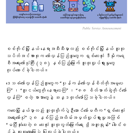
Public Service Announcement
စစ်ကိုင်းမြို့နယ် နေရာအသီးသီးမှာလည်း စစ်ကိုင်းမြို့နယ် လူထု
သပိတ်အင်အားစုက တော်လှန်ပြည်သူတွေက ရှစ်လေးလုံး ဒီမိုကရေ
စီအရေးတော်ပုံကြီး (၃၈) နှစ်ပြည့်မြောက် လူထုလှုပ်ရှားမှုတွေ
လုပ်ဆောင်ခဲ့ပါတယ်။
ဒေသခံတော်လှန်ပြည်သူတွေက “ပုန်ကန်တော်လှန်စိတ်ကိုအမွေပေး
ကြ” ၊ “လူငယ်တွေကို နေရာပေးကြ” ၊ “၈၈ စိတ်ဓာတ်ဆွဲကိုင်တော်
လှန်ကြ” စတဲ့ စာသားတွေနဲ့ ဆန္ဒထုတ်ဖော်ပြသခဲ့ပါတယ်။
ကလေးမြို့နယ်မှာလည်း လူထုတိုက်ပွဲဦးဆောင်ကော်မတီက “ရှစ်လေးလုံး
အရေးတော်ပုံ” ၃၈ နှစ်ပြည့်အထိမ်းအမှတ်လှုပ်ရှားမှုအဖြစ်
“မပြီးဆုံးသေးတဲ့ ၈ လေးလုံး လူထုလွတ်မြောက်ရေး ဒို့အတူရုန်း” ခေါင်းစ
ဥ်နဲ့ လူထုဟောပြောပွဲ ပြုလုပ်ခဲ့ပါတယ်။