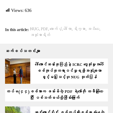
Views:
636
,
,
,
,
,
,
NUG
PDF
ထောက်ပံ့
ဒေါ်လာ
ရိက္ခာ
အသိပေး
In this article:
အသုံးစာရိတ်
ဆက်စပ်သတင်းများ
ဒေါ်အောင်ဆန်းစုကြည်နဲ့ ICRC တွေ့ဆုံမှုအပေါ်
စစ်အုပ်စုတရားဝင်မှုရဖို့အသုံးချတာ
ခွင့်မပြုသင့်ဟု NUG ထုတ်ပြန်
တပ်မ(၄၄)စစ်သားက ဖမ်းမိတဲ့ PDF ရဲဘော်ကို ထမီခြုံပေး
ပြီး ပစ်သတ်မယ်လို့ခြိမ်းခြောက်
ချင်းတောင်ပိုင်း စစ်တပ်ထိုးစစ်ခုခံနေတဲ့