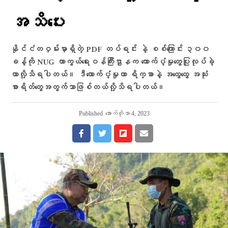
အသိ​ပေး
နိုင်ငံတဝှမ်းမှာရှိတဲ့ PDF တပ်ရင်း နဲ့ စစ်ကြောင်း ၃၀၀
ခန့်ကို NUG ကာကွယ်ရေးဝန်ကြီးဌာနက ထောက်ပံ့မှုတွေပြုလုပ်ခဲ့
တာလို့သိရပါတယ်။ ဒီ​ထောက်ပံ့မှုဟာ ရိက္ခာနဲ့ အ​ထွေ​ထွေ အသုံး
စာရိတ်​တွေအတွက်သာဖြစ်တယ်လို့သိရပါတယ်။
Published
အောက်တိုဘာ 4, 2023