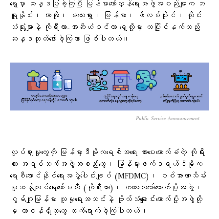
ရှေ့မှာ ဆန္ဒပြခဲ့ကြပြီး မြန်မာတော်လှန်ရေးအဖွဲ့အစည်းများက ဘ
ရူနိုင်း၊ လာအို၊ မလေးရှား၊ မြန်မာ၊ ဖိလစ်ပိုင်၊ ထိုင်း
သံရုံးများနဲ့ ကိုရီးယား-အာဆီယံစင်တာ ရှေ့တို့မှာ တပြိုင်နက်တည်း
ဆန္ဒထုတ်ဖော်ခဲ့ကြတာ ဖြစ်ပါတယ်။
Public Service Announcement
လှုပ်ရှားမှုတွေကို မြန်မာ့ဒီမိုကရေစီအရေး အားပေးထောက်ခံတဲ့ ကိုရီး
ယား အရပ်ဘက်အဖွဲ့အစည်းတွေ၊ မြန်မာ့ဖက်ဒရယ်ဒီမိုက
ရေစီအောင်နိုင်ရေးအဖွဲ့ပေါင်းချုပ် (MFDMC)၊ စစ်အာဏာသိမ်း
မှုဆန့်ကျင်ရေးကော်မတီ (ကိုရီးယား)၊ ကလေးကဘော်ထောက်ပို့အဖွဲ့၊
ဂွမ်ဂျုးမြန်မာ လူမှုရေးအသင်းနဲ့ ဗိုလ်သံချောင်းထောက်ပို့အဖွဲ့တို့
မှ တာဝန်ရှိသူတွေ တက်ရောက်ခဲ့ကြပါတယ်။