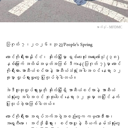
ဓာတ်ပုံ - MFDMC
သြဂုတ် ၇၊၂၀၂၆။သုည/People’s Spring
တောင်ကိုရီးယားနိုင်ငံ၊ ဆိုးလ်မြို့မှာ ရှစ်လေးလုံးအရေးတော်ပုံ (၃၈)
နှစ်မြောက် အထိမ်းအမှတ်အဖြစ် ဒီကနေ့(သြဂုတ် ၇)မှာ တောင်
ကိုရီးယား-အာဆီယံစင်တာနဲ့ အာဆီယံသံရုံးအပါအဝင် နေရာ ၁၂
ခုမှာ လှုပ်ရှားမှုတွေ ပြုလုပ်ခဲ့ပါတယ်။
အဲဒီလူထုလှုပ်ရှားမှုကို ဆိုးလ်မြို့ရှိ အာဆီယံစင်တာနဲ့ အာဆီယံ
သံရုံးတွေ အပါအဝင် စုစုပေါင်း နေရာ ၁၂ ခုမှာ တပြိုင်နက်
ပြုလုပ်ခဲ့တာဖြစ်ပါတယ်။
တောင်ကိုရီးယား အရပ်ဘက်အဖွဲ့အစည်းတွေက ကမ္ဘောဒီးယား၊
အရှေ့တီမော၊ အင်ဒိုနီးရှား၊ စင်ကာပူနဲ့ ဗီယက်နမ်သံရုံးတွေ