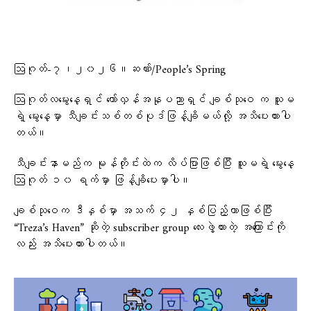
ဩဂုတ်-၇၊၂၀၂၆။ဆဏ်း/People’s Spring
ဩဂုတ်လမွေးနေ့ရှင် တော်လှန်အနုပညာရှင် ချစ်သုဝေ က သူမ
ရဲ့ မွေးနေ့မှာ သီချင်းသစ်တစ်ပုဒ်ဖြန့်ချိမယ်လို့ အသိပေးထားပါ
တယ်။
သီချင်းနာမည်က မုန်တိုင်းထဲက လိပ်ပြာဖြစ်ပြီး သူမရဲ့ မွေးနေ့
ဩဂုတ် ၁၀ ရက်မှာ ဖြန့်ချိပေးမှာပါ။
ချစ်သုဝေက ဒီနှစ်မှာ အသက် ၄၂ နှစ်ပြည့်တာဖြစ်ပြီး
“Treza’s Haven” ဆိုတဲ့ subscriber group လေးဖွဲ့ထားတဲ့ အကြောင်းကို
လည်း အသိပေးထားပါတယ်။