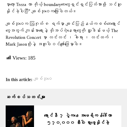
မှာတော့ Treza ဟာ ကိုယ့် boundaryလေးတွေရှင်းရှင်းပြတ်သားဖို့ သင်ယူ
နိုင်ခဲ့ပါပြီ” ချစ်သုဝေကပြောပါတယ်။
ချစ်သုဝေက ဩဂုတ် ၈ ရက်မှာ ချင်းပြည်နယ်ကစစ်ဘေးရှောင်
တွေအတွက် ကျန်းမာရေးနဲ့ လိုအပ်တဲ့နေရာတွေကို လှူဒါန်းမယ့် The
Revolution Concert မှာ လင်းလင်း ၊ ခါရာ ၊ လင်းထက် ၊
Mark Jasonတို့နဲ့ အတူပါဝင်ဖျော်ဖြေမှာပါ။
Views:
185
ချစ်သုဝေ
In this article:
ဆက်စပ်သတင်းများ
ရောင်နီ ၇ ပွဲကနေ အမေရိကန်ဒေါ်လာ
၅၇၀,၀၀၀ နီးပါး ရှာဖွေနိုင်ခဲ့