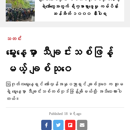
ရဲဘော်တွေအတွက် ရိက္ခာရှာဖွေမှု ကမ်ပိန်း
ဆန်အိတ် ၁၀၀၀ နီးပါးရ
သတင်း
မွေးနေ့မှာ သီချင်းသစ်ဖြန့်
မယ့် ချစ်သုဝေ
ဩဂုတ်လမွေးနေ့ရှင် တော်လှန်အနုပညာရှင် ချစ်သုဝေ က သူမ
ရဲ့ မွေးနေ့မှာ သီချင်းသစ်တစ်ပုဒ်ဖြန့်ချိမယ်လို့ အသိပေးထားပါ
တယ်။
Published
18 နာရီ ago