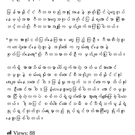
မြန်မာနိုင်ငံ ဂီတအစည်းအရုံးအနေနဲ့ ခုလိုပြိုင်ပွဲတွေလုပ်
နေမယ့်အစား ဂီတသမားတွေအလုပ်အကိုင်ပြန်ရအောင်သာ ကြိုးစား
သင့်တယ်လို့ ဂီတသမားအချို့က မှတ်ချက်အကြံပြုပါတယ်။
“ခုက အားလုံးငတ်ပြတ်နေကြတာ။ တွေး ကြည့် ကြဦး။ဂီတာတီးတဲ့လူ
က ဘေးတွဲမောင်းနေတဲ့လူနဲ့ အဆိုတော် က ကွမ်းရောင်းနေတာနဲ့
စုတ်ပြတ်နေရော”လို့ ဂီတသမားတစ်ဦးက မှတ်ချက်ပြုပါတယ်။
လက်ရှိ အာဏာသိမ်းကာလမှာ ပေါ်ထွက်လာတဲ့ ဇာတ်မင်းသားအောင်
ဇမ္ဗူနဲ့ စမ်းရေမိုးဟာ စစ်ကောင်စီအလိုကျ တစ်နိုင်ငံလုံး
အေးချမ်းနေသယောင် ဝါဒဖြန့်မှုအတွက် သဘင်လောကမှာ ထိပ်ဆုံး
က ဦးဆောင်ကာ ဝါဒဖြန့်ပေးနေသူတွေဖြစ်ပါတယ်။ အောင်ဇမ္ဗူ
ဟာ ပြီးခဲ့တဲ့လကပဲ စစ်တပ်ရဲ့လွှတ်တော်မှာ သွားရောက်ဖျော်ဖြေခဲ့ပါသေး
တယ်။ ဒါ့အပြင် စစ်ခေါင်းဆောင်သမီး ခင်သီရိသက်မွန်ရဲ့
ရုပ်ရှင်ထုတ်လုပ်ရေးမှာလည်း ရုပ်ရှင်ဇာတ်ကားကြီးတွေ ရိုက်ကူး
နေသူဖြစ်ပါတယ်။
Views:
88