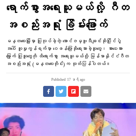
ရောက်စွာအရေးယူမယ်လို့ ဂီတ
အစည်းအရုံး ခြိမ်းခြောက်
မန္တလေးမြို့မှာ ပြုလုပ်ခဲ့တဲ့ အောင်ဇမ္ဗူသီချင်းဆိုပြိုင်ပွဲ
အပေါ် လူမှုကွန်ရက်မှာ ဝေဖန်ပြောဆိုရေးသားခဲ့သူတွေ၊ အားပေးအား
မြှောက် ပြုသူတွေကို ထိရောက်စွာ အရေးယူမယ်လို့ မြန်မာနိုင်ငံဂီတ
အစည်းအရုံး (မန္တလေးတိုင်း)က ထုတ်ပြန်ပါတယ်။
Published
17 နာရီ ago