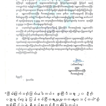
“ခြိမ်းခြေက်သလိုဖြစ်နေပါတယ်။ လူကြိးပီသစွာ ၂၀ ဦးကို
ပညာရှင်တွေနဲ့ ပြန်စစ်ပြီးတရားမျှမျှတတ ရွေးပေးသင့်တယ်”လို့
အဆိုပြိုင်ပွဲနဲ့ နီးစပ်သူတစ်ဦးက ပြောပါတယ်။