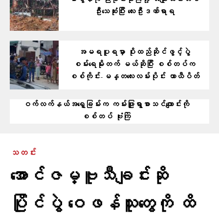
ဖာပွန်ကို ညပိုင်းဗုံးကြဲလို့ အမျိုးသမီးတစ်
ဦးသေဆုံးပြီး လေးဦးဒဏ်ရာရ
အမရပူရမှာ ပိုးထည်ဆိုင်ဖွင့်ပွဲ
စမ်းရေမိုးတက် မယ်ဆိုပြီး စစ်တပ်က
စစ်ကိုင်း-မန္တလေးလမ်းပိုင်း ယာယီပိတ်
ဝက်လက်နယ်အရှေ့ခြမ်းက ကမ်းဖြူရွာစာသင်ကျောင်းကို
စစ်တပ် ဗုံးကြဲ
သတင်း
အောင်ဇမ္ဗူသီချင်းဆို
ပြိုင်ပွဲ ဝေဖန်သူတွေကို ထိ