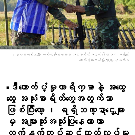
၂ နှစ်အတွင်း PDF တပ်တွေကိုရိက္ခာနဲ့ အသုံးစာရိတ်အတွက် ဒေါ်လာ ၁၅ သန်းကျော်
ထောက်ပံ့ထားတယ်လို့ NUG ဟုအသိ​ပေး
▪︎ဒီ​ထောက်ပံ့မှုဟာရိက္ခာနဲ့ အ​ထွေ​
ထွေ အသုံးစာရိတ်​တွေအတွက်သာ
ဖြစ်ပြီး​တော့ ၊ ရရှိဘဏ္ဍာ​ငွေများ
မှ အများဆုံးအသုံးပြု​နေတာဟာ
လက်နက်တပ်ဆင်ထုတ်လုပ်မှု