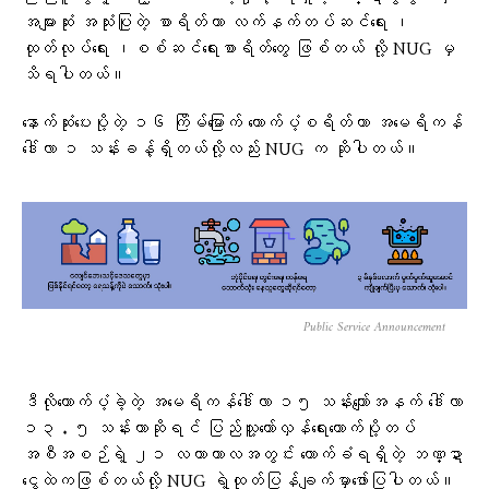
အများဆုံး အသုံးပြုတဲ့ စာရိတ်​ဟာ လက်နက်တပ်ဆင်​ရေး ၊
ထုတ်လုပ်​ရေး ၊စစ်ဆင်​ရေးစာရိတ်​တွေ ဖြစ်တယ် လို့ NUG မှ
သိရပါတယ်။
နောက်ဆုံးပေးပို့တဲ့ ၁၆ ကြိမ်မြောက် ထောက်ပံ့စရိတ်ဟာ အမေရိကန်
ဒေါ်လာ ၁ သန်းခန့်ရှိတယ်လို့လည်း NUG က ဆိုပါတယ်။
Public Service Announcement
ဒီလိုထောက်ပံ့ခဲ့တဲ့ အမေရိကန်ဒေါ်လာ ၁၅ သန်းကျော်အနက် ဒေါ်လာ
၁၃ . ၅ သန်းဟာဆိုရင် ပြည်သူ့တော်လှန်ရေးထောက်ပို့တပ်
အစီအစဉ်ရဲ့ ၂၁ လတာကာလအတွင်း ကောက်ခံရရှိတဲ့ ဘဏ္ဍာ
ငွေထဲကဖြစ်တယ်လို့ NUG ရဲ့ထုတ်ပြန်ချက်မှာဖော်ပြပါတယ်။