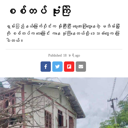
စစ်တပ် ဗုံးကြဲ
ရှမ်းပြည်နယ်မြောက်ပိုင်းက မိုးကြီးပြီး ရေဘေးကြုံတွေ့နေတဲ့ မဘိမ်းမြို့
ကို စစ်တပ်က လေကြောင်း ကနေ ဗုံးကြဲနေတယ်လို့ ဒေသခံတွေက ပြော
ပါတယ်။
Published
18 နာရီ ago