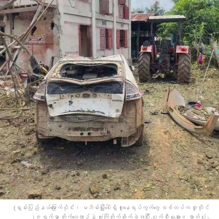
(ရှမ်းပြည်နယ်မြောက်ပိုင်း၊ မဘိမ်းမြို့ပေါ်ရှိ လူနေရပ်ကွက်တွေ စစ်တပ်က ဇူလိုင်
၂၈ရက်မှာ တိုက်လေယာဉ်နဲ့ ဗုံးကြဲတိုက်ခိုက်ခဲ့အပြီး ပျက်စီးမှုများ။ ဓာတ်ပုံ -