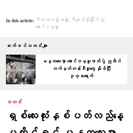
,
,
ဂီတအစည်းအရုံး
သီချင်းဆိုပြိုင်ပွဲ
In this article:
အောင်ဇမ္ဗူ
ဆက်စပ်သတင်းများ
မန္တလေးမှာ အောင်ဇမ္ဗူဇာတ်ပွဲ ညအိပ်
လက်မှတ်တန်းစီသူတွေ မိုးမိပြီး
ဒုက္ခရောက်
သတင်း
ရှစ်လေးလုံးနှစ်ပတ်လည်နေ့