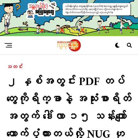
သတင်း
၂ နှစ်အတွင်း PDF တပ်
တွေကိုရိက္ခာနဲ့ အသုံးစာရိတ်
အတွက် ဒေါ်လာ ၁၅ သန်းကျော်
ထောက်ပံ့ထားတယ်လို့ NUG ဟု