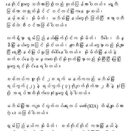
နေထိုင်သူတွေ သတိထားကြဖို့လည်း ထုတ်ပြန်ထားပါတယ်။ ရွှေလီ
မြစ်ဟာ တရုတ်နိုင်ငံ ဝင်တင်မြို့ကနေ မူဆယ်၊
နမ့်ခမ်း၊ မိုးမိတ်၊ မဘိမ်းမြို့နယ်တွေကို ဖြတ်ပြီး ဧရာဝတီ
မြစ်ထဲ စီးဝင်တာဖြစ်ပါတယ်။
လက်ရှိမှာ ရှမ်းပြည်နယ်မြောက်ပိုင်းက မိုးမိတ်၊ သီပေါ၊ သိန္
နီမြို့နယ်တွေအပြင် မိုင်းယယ်၊ ကျေးသီးမြို့နယ်‌ တွေမှာလည်း မိုးများ
ပြီး ရေကြီးနစ်မြုပ်မှုဖြစ်ပေါ်နေပါတယ်။ မိုးမိတ်မြို့နယ်နဲ့
ဆက်စပ်နေတဲ့မန္တလေးတိုင်းမိုးကုတ်မြို့မှာလည်း မိုးကြီးပြီး မြေပြို
မှုတွေရင်ဆိုင်နေရပါတယ်။
စစ်တပ်က ဇူလိုင် ၂၈ရက် မနက်ကလည်း မဘိမ်းမြို့
ရပ်ကွက် (၂)နဲ့ ရပ်ကွက် (၃)ကိုဂျက်ဖိုက်တာ ၂စီးနဲ့ ဗုံးကြဲ
လို့ အရပ်သားထိခိုက်သေဆုံးမှုတွေရှိခဲ့ပါတယ်။
မဘိမ်းမြို့ဟာ ကချင်လွတ်လပ်ရေးတပ်မတော်(KIA) ထိန်းချုပ်ထား
တဲ့ ဒေသဖြစ်ပါတယ်။
ရှမ်းပြည်နယ်က မိုးမိတ်၊ စစ်ကိုင်းတိုင်း ကသာမြို့နယ်နဲ့