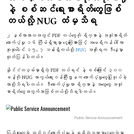
နဲ့ စစ်ဆင်​ရေးစာရိတ်​တွေဖြစ်
တယ်လို့ NUG ထံမှသိရ
၂ နှစ်တာကာလအတွင်း PDF တပ်တွေကို ရိက္ခာနဲ့ အသုံးစာရိတ်
ထောက်ပံ့မှု ၁၆ ကြိမ်ရှိရာမှာ ငွေကြေးအားဖြင့် အမေရိကန် ဒေါ်လာ
စုစုပေါင်း ၁၅. ၇ သန်းရှိတယ်လို့
NUG
အစိုးရက ဒီနေ့မှာ
ထုတ်ပြန်ပါတယ်။
နိုင်ငံတဝှမ်းမှာရှိတဲ့ PDF တပ်ရင်း နဲ့ စစ်ကြောင်း ၃၀၀
ခန့်ကို NUG ကာကွယ်ရေးဝန်ကြီးဌာနက ထောက်ပံ့မှုတွေပြုလုပ်ခဲ့
တာလို့သိရပါတယ်။ ဒီ​ထောက်ပံ့မှုဟာ ရိက္ခာနဲ့ အ​ထွေ​ထွေ အသုံး
စာရိတ်​တွေအတွက်သာဖြစ်တယ်လို့သိရပါတယ်။
Public Service Announcement
ပြည်သူ​တွေရဲ့ ထည့်ဝင်​ထောက်ပံ့မှုနဲ့ ရရှိတဲ့ဘဏ္ဍာ​​ငွေ​တွေထဲမှာ