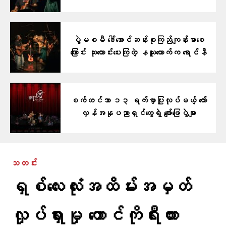
ပွဲမစမီ ဒေါ်အောင်ဆန်းစုကြည်ကျန်းမာစေ
ကြောင်း ဆုတောင်းပေးကြတဲ့ နယူးယောက်က ရောင်နီ
စက်တင်ဘာ ၁၃ ရက်မှာပြုလုပ်မယ့် တော်
လှန်အနုပညာရှင်တွေရဲ့ ဖျော်ဖြေပွဲများ
သတင်း
ရှစ်လေးလုံးအထိမ်းအမှတ်
လှုပ်ရှားမှု တောင်ကိုရီးယား