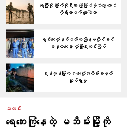
ရေကြီးလို့ မြောက်ကိုရီးယား မြေမြှုပ်မိုင်းတွေ တောင်
ကိုရီးယားဖက် မျောပါလာ
ရှစ်လေးလုံးနှစ်ပတ်လည်နေ့မတိုင်ခင်
မန္တလေးမှာ လုံခြုံရေးတင်းကြပ်
ရန်ကုန်မြို့က ၈လေးလုံးအထိမ်းအမှတ်
လှုပ်ရှားမှု
သတင်း
ရေဘေးကြုံနေတဲ့ မဘိမ်းမြို့ကို