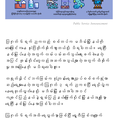
Public Service Announcement
သြဂုတ် ၆ရက် ညကလည်း စစ်တပ်က မဘိမ်းမြို့နယ်ကို
လေကြောင်းကနေ ဗုံးကြဲတိုက်ခိုက်သွားတယ်လို့ သိရပါတယ်။ ရေကြီး
နစ်မြုပ်နေတဲ့အတွက် လမ်းပမ်းဆက်သွယ်ရေးခက်ခဲနေတဲ့
အပြင် ဖုန်းလိုင်းတွေလည်းအဆက်အသွယ်များတဲ့အတွက် ထိခိုက်
မှုအအခြေနေကို မသိရသေးပါဘူး။
တရုတ်နိုင်ငံဘက်ခြမ်းက လုံကျန်းရေအားလျှပ်စစ်စက်ရုံဟာ
ဆည်ရေများနေတဲ့အတွက် ဩဂုတ် ၃ ရက် ညကစပြီး ရေပိုလွှဲက‌
နေရေထုတ်လွှတ်နေလို့ မဘိမ်းမြို့နယ်အပါအဝင်
ကချင်ပြည်နယ်နဲ့ရှမ်းပြည်နယ်မြောက်ပိုင်းမြို့နယ်အချို့မှာ
ရေကြီးနစ်မြုပ်နေတာဖြစ်ပါတယ်။
ဩဂုတ် ၆ရက်အထိ ရေလွှတ်မှာဖြစ်ပြီး ရွှေလီမြစ်တလျှောက်