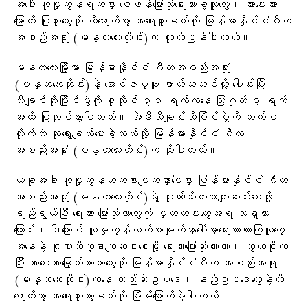
အပေါ် လူမှုကွန်ရက်မှာ ဝေဖန်ပြောဆိုရေးသားခဲ့သူတွေ၊ အားပေးအား
မြှောက် ပြုသူတွေကို ထိရောက်စွာ အရေးယူမယ်လို့ မြန်မာနိုင်ငံဂီတ
အစည်းအရုံး (မန္တလေးတိုင်း)က ထုတ်ပြန်ပါတယ်။
မန္တလေးမြို့မှာ မြန်မာနိုင်ငံ ဂီတအစည်းအရုံး
(မန္တလေးတိုင်း)နဲ့ အောင်ဇမ္ဗူ ဇာတ်သဘင်တို့ ပေါင်းပြီး
သီချင်းဆိုပြိုင်ပွဲကို ဇူလိုင် ၃၁ ရက်ကနေ သြဂုတ် ၃ ရက်
အထိ ပြုလုပ်သွားပါတယ်။ အဲဒီသီချင်းဆိုပြိုင်ပွဲကို ဘက်မ
လိုက်ဘဲ ဆုရွေးချယ်ပေးခဲ့တယ်လို့ မြန်မာနိုင်ငံ ဂီတ
အစည်းအရုံး (မန္တလေးတိုင်း)က ဆိုပါတယ်။
ယခုအခါ လူမှုကွန်ယက်စာမျက်နှာပေါ်မှာ မြန်မာနိုင်ငံ ဂီတ
အစည်းအရုံး (မန္တလေးတိုင်း)ရဲ့ ဂုဏ်သိက္ခာကျဆင်းစေဖို့
ရည်ရွယ်ပြီး ရေးသား ပြောဆိုတာတွေကို မှတ်တမ်းတွေအရ သိရှိထား
ကြောင်း၊ ဒါ့ကြောင့် လူမှုကွန်ယက်စာမျက်နှာပေါ်မှာရေးသားထားကြသူတွေ
အနေနဲ့ ဂုဏ်သိက္ခာကျဆင်းစေဖို့ ရေးသားပြောဆိုထားတာ၊ သွယ်ဝိုက်
ပြီး အားပေးအားမြှောက်ထားတာတွေကို မြန်မာနိုင်ငံဂီတ အစည်းအရုံး
(မန္တလေးတိုင်း)ကနေ တည်ဆဲဥပဒေ၊ နည်းဥပဒေတွေနဲ့ထိ
ရောက်စွာ အရေးယူသွားမယ်လို့ ခြိမ်းခြောက်ခဲ့ပါတယ်။