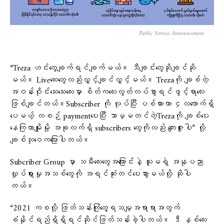
Public Service Announcement
“Treza ဟင်းတွေချက်ရင်ချက်မယ်။ သီချင်းတွေဆိုချင်ဆို
မယ်။ Liveလေးတွေလည်းလွှင့်ချင်လွှင့်မယ်။ Trezaကို ချစ်တဲ့
အဝန်းဝိုင်းသေးသေးလေးမှာ စိတ်ကလေးလွတ်လပ်စွာရင်ဖွင့်ရာလေး
ဖြစ်ချင်တယ်။Subscriber ကို လုပ်ပြီး ပစ်ထားတာ ၄လလောက်ရှိ
ပေမယ့် လစဉ် paymentပေးပြီး ဘာမှမတင်တဲ့Trezaကို ချစ်ပေး
နေကြတာမျိုးမို့ အခုလက်ရှိ subscribers တွေကိုလည်း ကျေးဇူးပါ” လို့
ချစ်သုဝေကပြောပါတယ်။
Subcriber Group မှာ သမီးလေးတွေအကြောင်းနဲ့ သူမရဲ့ အနုပညာ
လှုပ်ရှားမှုအသစ်တွေကို အရင်ဆုံးတင်ပေးသွားမယ်လို့ ဆိုပါ
တယ်။
“2021 ကစလို့ ဖြတ်သန်းကြုံတွေ့ရသမျှအရာရာအတွက်
ခံနိုင်ရည်ရှိရှိရင်ဆိုင်ဖြတ်သန်းခဲ့ပါတယ်။ ဒီ နှစ်လေး