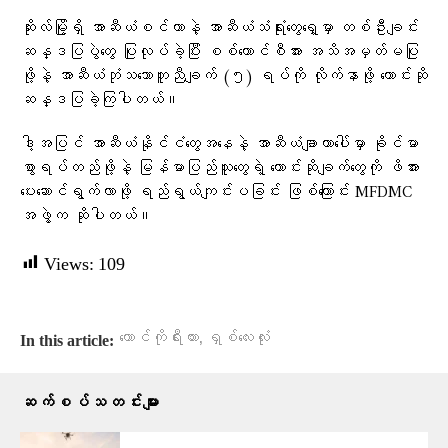
ဆိုးလ်မြို့ရှိ အာဆီယံစင်တာနဲ့ အာဆီယံသံရုံးတွေရှေ့မှာ တစ်ဦးချင်း
ဆန္ဒပြပွဲတွေ ပြုလုပ်ခဲ့ပြီး စစ်ကောင်စီအား အသိအမှတ်မပြု
ဖို့နဲ့ အာဆီယံဘုံသဘောတူညီချက် (၅) ရပ်ကို လိုက်နာဖို့ တောင်းဆို
ဆန္ဒပြခဲ့ကြပါတယ်။
ဒါ့အပြင် အာဆီယံနိုင်ငံတွေအနေနဲ့ အာဆီယံချာတာပေါ်မှာ ခိုင်မာ
စွာရပ်တည်ဖို့နဲ့ မြန်မာပြည်သူတွေရဲ့ တောင်းဆိုချက်တွေကို ဖိအား
ပေးဆောင်ရွက်လာဖို့ ရည်ရွယ်ကျင်းပခြင်း ဖြစ်ကြောင်း MFDMC
အဖွဲ့က ဆိုပါတယ်။
Views:
109
,
တောင်ကိုရီးယား
ရှစ်လေးလုံး
In this article:
ဆက်စပ်သတင်းများ