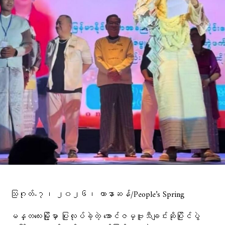
သြဂုတ်-၇၊ ၂၀၂၆၊ ဟာနာဆန်/People’s Spring
မန္တလေးမြို့မှာ ပြုလုပ်ခဲ့တဲ့ အောင်ဇမ္ဗူသီချင်းဆိုပြိုင်ပွဲ