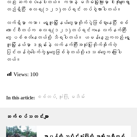
လည်း ဆက်စပ်နေပါတယ်။ ကသာနဲ့ မဘိမ်းမြို့ကြားမှာ ငါးအိုးကျေးရွာ
တည်ရှိပြီး ခလရ(၁၂၁)တပ်ရင်း တပ်စွဲထားပါတယ်။
လက်ရှိမှာ ကသာ၊ ရွှေကူမြို့နယ်တွေမှာတိုက်ပွဲဖြစ်ပွားနေပြီး စစ်
ကောင်စီတပ်က ခလရ(‌၁၂၁)တပ်ရင်းကနေ လက်နက်ကြီး
တွေ ပစ်ခတ်နေတယ်လို့ သိရပါတယ်။ ယမန်နေ့ညကလည်း ရွှေ
ကူမြို့နယ်မှာ ဒရုန်းနဲ့ လက်နက်ကြီးအသုံးပြုတိုက်ခိုက်တဲ့
ပြင်းထန်တဲ့ပေါက်ကွဲမှုတွေဖြစ်ခဲ့တယ်လို့ ဒေသခံတွေက ပြောပါ
တယ်။
Views:
100
,
,
စစ်တပ်
ဗုံးကြဲ
မဘိမ်း
In this article:
ဆက်စပ်သတင်းများ