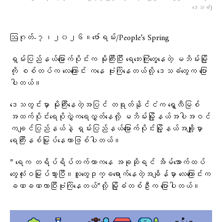
ဒေသခံ)
ဩဂုတ်-၇၊၂၀၂၆။ဇော်ရမ်း/People’s Spring
ရှမ်းပြည်နယ်မြောက်ပိုင်းက မိုးကြီးပြီး ရေဘေးကြုံတွေ့နေတဲ့ မဘိမ်းမြို့
ကို စစ်တပ်က လေကြောင်း ကနေ ဗုံးကြဲနေတယ်လို့ ဒေသခံတွေက ပြော
ပါတယ်။
ဒေသတွင်းမှာ မိုးကြီးနေတဲ့အပြင် တရုတ်နိုင်ငံက ရွှေလီမြစ်
အထက်ပိုင်းရေပိုလွှဲက​ရေလွှတ်နေလို့ မဘိမ်းမြို့နယ်အပါအဝင်
ကချင်ပြည်နယ်နဲ့ ရှမ်းပြည်နယ်မြောက်ပိုင်းမြို့နယ်အချို့မှာ
ရေကြီးနစ်မြုပ်နေတာဖြစ်ပါတယ်။
” ရေက တရိပ်ရိပ်တက်တာကနေ အခုဆိုရင် အိမ်အောက်ထပ်
တွေလုံးဝမြုပ်သွားပြီ။လူတွေဒုက္ခရောက်နေတဲ့အချိန်မှာ လေကြောင်းက
ခဏခဏလာပြီးဗုံးကြဲနေတယ်”လို့ မြို့ခံတစ်ဦးက ပြောပါတယ်။