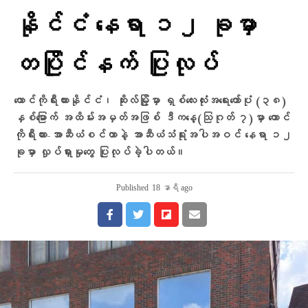
နိုင်ငံ နေရာ ၁၂ ခုမှာ
တပြိုင်နက် ပြုလုပ်
တောင်ကိုရီးယားနိုင်ငံ၊ ဆိုးလ်မြို့မှာ ရှစ်လေးလုံးအရေးတော်ပုံ (၃၈)
နှစ်မြောက် အထိမ်းအမှတ်အဖြစ် ဒီကနေ့(သြဂုတ် ၇)မှာ တောင်
ကိုရီးယား-အာဆီယံစင်တာနဲ့ အာဆီယံသံရုံးအပါအဝင် နေရာ ၁၂
ခုမှာ လှုပ်ရှားမှုတွေ ပြုလုပ်ခဲ့ပါတယ်။
Published
18 နာရီ ago