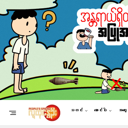
သတင်း
ဆောင်းပါး
အတွေ