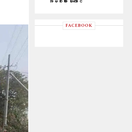
အိမ်စီးကား မီးလောင်
FACEBOOK