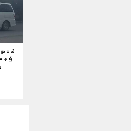
့ လူငယ်
နည်း
ရ