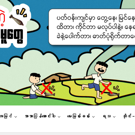
းအမြင်
ဘာသာပြန်ဆောင်းပါး
မေးမြန်းခန်း
ရသ
ထိုင်း 