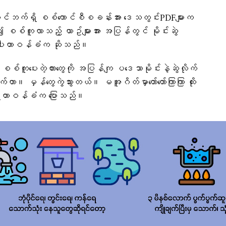
်ဘက်ရှိ စစ်ကောင်စီစခန်းအား ဒေသတွင်းPDFများက
ရှိ၍ စစ်ကူလာသည့် ယာဥ်များအား အပြန်တွင် မိုင်းဆွဲ
ထက်ပါတာဝန်ခံက ဆိုသည်။
 စစ်ကူပေးတဲ့ကားတွေကို အပြန်ကျ ပဒေသာမိုင်းနဲ့​ဆွဲလိုက်
တာ။ မှန်တွေကွဲသွားတယ်။ မအူဂိတ်မှာတော်တော်ကြာကြာ ထိုး
ေးတာဝန်ခံက ပြောသည်။