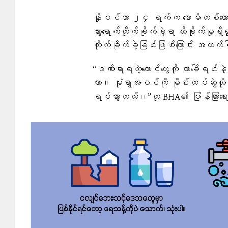
နိုဝင်ဘာ ၂၄ ရက်က ဗောဓိတစ်ထောင
သွားရောက်တိုက်ခိုက်ခဲ့ရာ ထိခိုက်မှု
တိုက်ခိုက်ခဲ့ခြင်းဖြစ်ကြောင်း အ
“ဒဏ်ရာရတဲ့ကောင်တွေကို လာခေါ်ရင်းနဲ့
တာ။ မုံရွာအဝင်ကို မိုင်းထပ်ဆွဲလိုက်
ရပ်သွားတယ်။”ဟု BHA၏ ပြန်ကြားရ