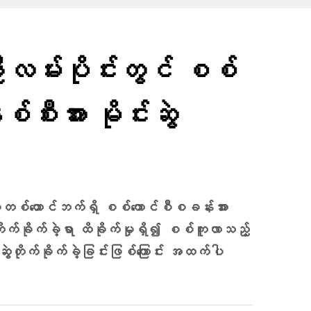
်းဦးလမ်းပိုင်းတွင် စစ်
်စီးအား မိုင်းဆွဲ
စ်ထောင်ဘက်ရှိ စစ်ကောင်စီစခန်းအား
တိုက်ခိုက်ခဲ့ရာ ထိခိုက်မှုရှိ၍ စစ်ကူလာသည့်
ဆွဲတိုက်ခိုက်ခဲ့ခြင်းဖြစ်ကြောင်း အထက်ပါ