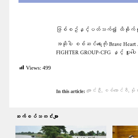
ဖြစ်စဥ်နှင့်ပတ်သက်၍ ထိခိုက်မ
အဆိုပါ စစ်ဆင်ရေးကို Brave Heart 
FIGHTER GROUP-CFG နှင့် ပူးပေါင်း
Views:
499
,
,
ချောင်းဦး
စစ်ကောင်စီ
မိုင
In this article:
ဆက်စပ်သတင်းများ