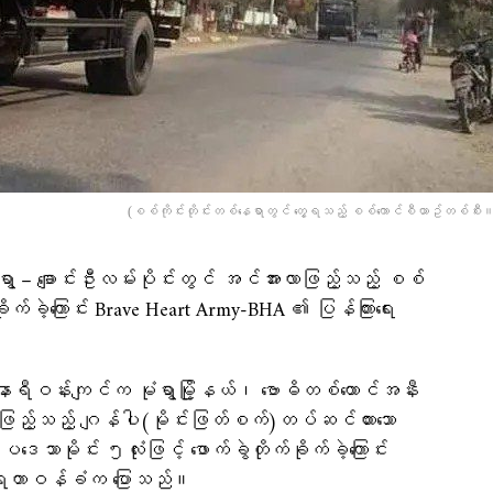
(စစ်ကိုင်းတိုင်းတစ်နေရာတွင် တွေ့ရသည့် စစ်ကောင်စီယာဥ်တစ်စီး။ 
ရွာ – ချောင်းဦးလမ်းပိုင်းတွင် အင်အားလာဖြည့်သည့် စစ်
ခိုက်ခဲ့ကြောင်း Brave Heart Army-BHA ၏ ပြန်ကြားရေး
ဝန်းကျင်က ​မုံရွာမြို့နယ်၊ ဗောဓိတစ်ထောင်အနီး
ာဖြည့်သည့် ဂျန်ပါ(မိုင်းဖြတ်စက်)တပ်ဆင်ထားသော
ာမိုင်း ၅လုံးဖြင့် ဖောက်ခွဲတိုက်ခိုက်ခဲ့ကြောင်း
းရေးတာဝန်ခံက ပြောသည်။