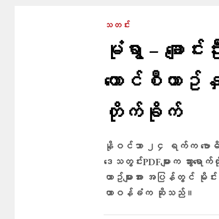
သတင်း
မုံရွာ – ချောင
ကောင်စီယာဥ်နှစ
တိုက်ခိုက်
နိုဝင်ဘာ ၂၄ ရက်က ဗောဓိတ
ဒေသတွင်းPDFများက သွားရောက်
ယာဥ်များအား အပြန်တွင် မိုင်း
တာဝန်ခံက ဆိုသည်။