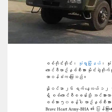
စစ်ကိုင်းတိုင်း၊
မုံရွာမြို့နယ်
၊ မုံ
ကောင်စီယာဥ်နှစ်စီးအား မိုင်းဆွဲတိုက်
တာဝန်ခံက ပြောသည်။
နိုဝင်ဘာ ၂၆ ရက် နေ့လယ် ၁၂ နာရီ
ရှိ စစ်ကောင်စီစခန်းသို့ အင်အားလ
စစ်သား ၅၀ခန့်ပါ ယာဥ်နှစ်စီးအား ပဒေသ
Brave Heart Army-BHA ၏ ပြန်ကြာ