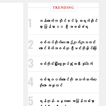
TRENDING
ဘန်ကောက်က လိုင်စင်မဲ့ အရက်ဆိုင်
မှာ မြန်မာ ၁၁ ဦး အဖမ်းခံရ
စစ်တပ်တိုက်​လေယာဥ်ပျက်ကျသတင်း
အောင်စိတ်အစစ်ဟု ဦးမင်းကိုနိုင်​ပြော
စစ်ကိုင်းမြို့ထွေအုပ်ရုံးအနီး ဗုံးပေါက်
စစ်ရာဇဝတ်ကောင်ကို အသက်ဆက်ပေး
လိုသော အနုတင်
ရန်ကုန်-မန္တလေး အမြန်လမ်းမှာ