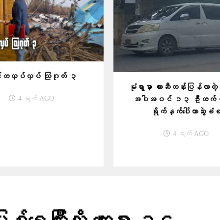
တလှပ်လှပ် သြဂုတ် ၃
မုံရွာမှာ ကားဆီတန်းပြန်လာတဲ
အပါအဝင် ၁၃ ဦးထက်မ
4 ရက် AGO
ရိုက်နှက်ပေါ်တာဆွဲခံ
4 ရက် AGO