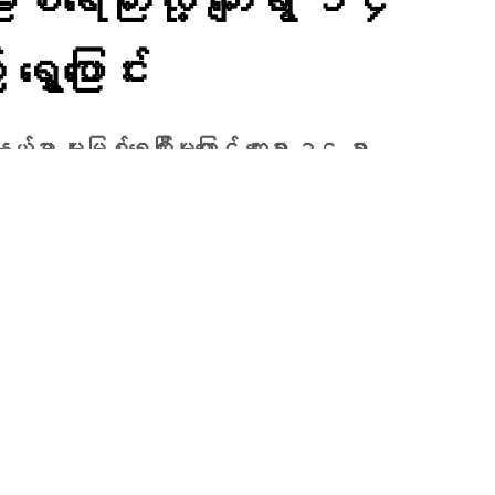
စ်ရေကြီးလို့ ကျေးရွာ ၁၄
ေ့ပြောင်း
်မှာ မူးမြစ်ရေကြီးမှုကြောင့် ကျေးရွာ ၁၄ ရွာ
းနေရပါတယ်။