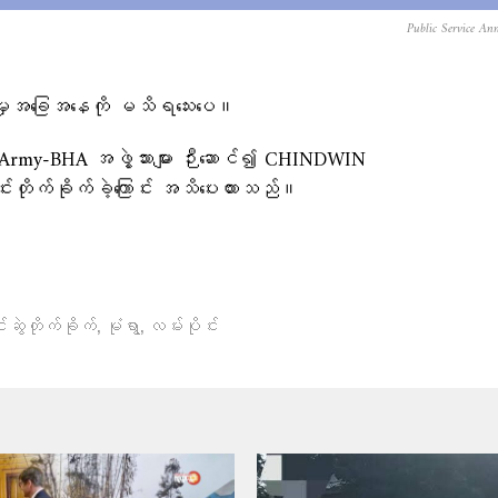
Public Service An
ှုအခြေအနေကို မသိရသေးပေ။
Army-BHA အဖွဲ့သားများ ဉီးဆောင်၍ CHINDWIN
တိုက်ခိုက်ခဲ့ကြောင်း အသိပေးထားသည်။
,
,
်းဆွဲတိုက်ခိုက်
မုံရွာ
လမ်းပိုင်း