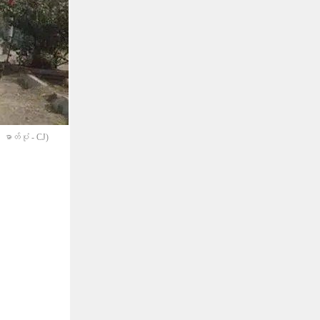
ဓာတ်ပုံ - CJ)