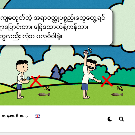
– ကမ္ဘောဒီးယား