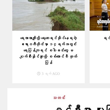
ရေကာတာကျိုးလို့ ရေဘေးရင်ဆိုင်နေရတဲ့
ရင်
ဧရာဝတီတိုင်းမှာ ၁၄ရက်အတွင်း
ရေပြန်ကျရင် စပါးခင်းတွေ မ
ပျက်စီးနိုင်ဘူးလို့ စစ်ကောင်စီ ထုတ်
ပြန်
3 ရက် AGO
သတင်း