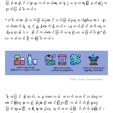
မြန်မာနိုင်ငံလူမှုကယ်ဆယ်ရေးအဖွဲ့ (မတ္တရာမြို့နယ်ရုံး)က
ထုတ်ပြန်ပါတယ်။
“တံငါတံတား ဟိုဘက်ခြမ်း(တောင်ဘက်ခြမ်း)ရေဆက်ကျော်နေတာ။ လူ
တစ်ယောက်ရဲ့ ရင်ညွှန့်လောက်ရှိတယ်။ နေ့လယ်ပိုင်းအထိ ရေက
ရှိနေတုန်းပဲ။ ဆိုင်ကယ်တောင်ဖြတ်မရလို့ ပေးမဖြတ်ပါဘူး”လို့
ဒေသခံတစ်ဦးက ပြောပါတယ်။
Public Service Announcement
ဒါ့အပြင် မိုးကုတ်-မန္တလေးလမ်း အတက်အဆင်းလမ်း​တွေက
တောင်ကြားတွေမှာလည်း မိုးများလို့ တောင်ပြိုကျပြီး လမ်းပိတ်ဆို့မှုတွေ
ဖြစ်ပွားနေပြီး ခရီးသွားယာဥ်တွေ ရက်အတန်ကြာ ပိတ်မိခဲ့ကြောင်း၊