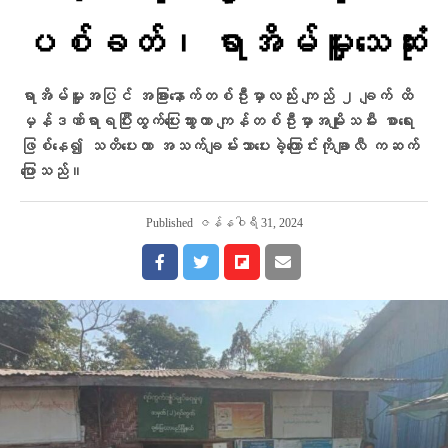
ပစ်ခတ်၊ ရာအိမ်မှူးသေဆုံး
ရာအိမ်မှူးအပြင် အခြားနောက်တစ်ဦးမှာလည်း ကျည် ၂ ချက် ထိ
မှန်ဒဏ်ရာရပြီးထွက်ပြေးသွားကာ ကျန်တစ်ဦးမှာအမျိုးသမီး စာ​ရေး
ဖြစ်နေ၍ သတိပေးကာ အသက်ချမ်းသာပေးခဲ့ကြောင်းကိုချာလီ ကဆက်
ပြောသည်။
Published
ဇန်နဝါရီ 31, 2024