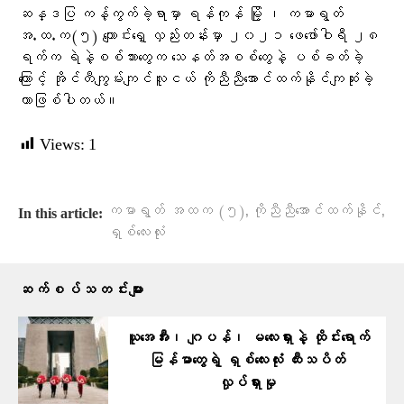
ဆန္ဒပြ ကန့်ကွက်ခဲ့ရာမှာ ရန်ကုန် မြို့ ၊ ကမာရွတ်
အ.ထ.က(၅) ​​ကျောင်းရှေ့ လှည်းတန်းမှာ ၂၀၂၁ ဖေဖော်ဝါရီ ၂၈
ရက်က ရဲနဲ့စစ်သား​တွေက ​သေနတ်အစစ်​တွေနဲ့ ပစ်ခတ်ခဲ့
ကြောင့် အိုင်တီကျွမ်းကျင်လူငယ် ကိုညီညီ​အောင်ထက်နိုင်ကျဆုံးခဲ့
တာဖြစ်ပါတယ်။
Views:
1
,
,
ကမာရွတ် အထက (၅)
ကိုညီညီအောင်ထက်နိုင်
In this article:
ရှစ်လေးလုံး
ဆက်စပ်သတင်းများ
ယူအေအီး၊ ဂျပန်၊ မလေးရှားနဲ့ ထိုင်းရောက်
မြန်မာတွေရဲ့ ရှစ်လေးလုံး ထီးသပိတ်
လှုပ်ရှားမှု