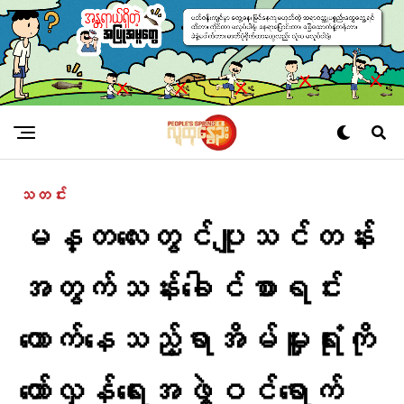
သတင်း
မန္တလေးတွင်ပျူသင်တန်း
အတွက်သန်း​ခေါင်စာရင်း
ကောက်နေသည့်ရာအိမ်မှူးရုံးကို​
တော်လှန်​ရေးအဖွဲ့ဝင်​ရောက်