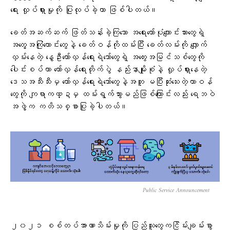
ရေး လှုပ်ရှားမှုကို ပြုလုပ်ခဲ့တာ ဖြစ်ပါတယ်။
ခေတ်အဆက်ဆက် ဖြတ်သန်းခဲ့ကြသော အရေးတော်ပုံကျောင်းသားတွေရဲ့
အတွေ့အကြုံကောင်းတွေနဲ့ ခေတ်ဝန်ကိုထမ်းပြီး ခေတ်လမ်းကို လျှောက်
လှမ်းနေတဲ့ နွေဦးတော်လှန်ရေးရဲဘော်တွေရဲ့ အတွေးအမြင်သစ်တွေကို
ပေါင်းစပ်ကာ တော်လှန်ရေးတိုက်ပွဲ နည်းနာမျိုးစုံနဲ့ လှုပ်ရှားနေတဲ့
ဒေသအသီးသီးမှ တော်လှန်ရေးရဲဘော်တွေနဲ့အတူ မပြီးဆုံးသေးတဲ့တာဝန်
တွေကို ကျရာကဏ္ဍမှ ထမ်းရွက်သွားမည်ဖြစ်ကြောင်းလည်း ရေဘဝဲ
အဖွဲ့က ကတိသစ္စာပြုခဲ့ပါတယ်။
Public Service Announcement
၂၀၂၁ ​စစ်တပ်အာဏာသိမ်းမှုကို ပြည်သူ​တွေကငြိမ်းချမ်းစွာ