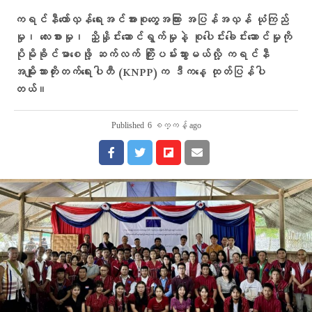
ကရင်နီတော်လှန်ရေးအင်အားစုတွေအကြား အပြန်အလှန် ယုံကြည်
မှု၊ လေးစားမှု၊ ညှိနှိုင်းဆောင်ရွက်မှုနဲ့ စုပေါင်းခေါင်းဆောင်မှုကို
ပိုမိုခိုင်မာစေဖို့ ဆက်လက် ကြိုးပမ်းသွားမယ်လို့ ကရင်နီ
အမျိုးသားတိုးတက်ရေးပါတီ (KNPP)က ဒီကနေ့ ထုတ်ပြန်ပါ
တယ်။
Published
6 စက္ကန့် ago