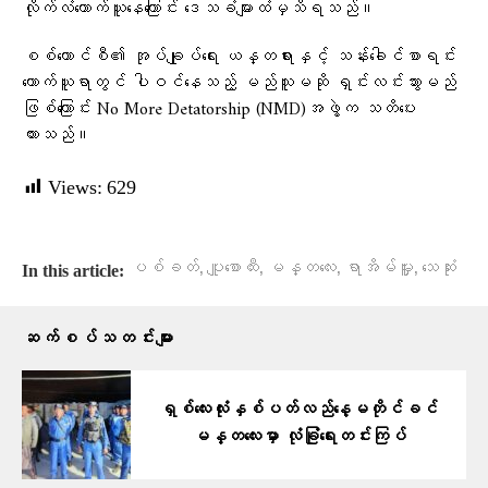
လိုက်လံကောက်ယူနေကြောင်း ဒေသခံများထံမှသိရသည်။
စစ်ကောင်စီ၏ အုပ်ချုပ်ရေး ယန္တရားနှင့် သန်းခေါင်စာရင်း
ကောက်ယူရာတွင် ပါဝင်နေသည့် မည်သူမဆို ရှင်းလင်းသွားမည်
ဖြစ်ကြောင်း No More Detatorship (NMD)အဖွဲ့က သတိပေး
ထားသည်။
Views:
629
,
,
,
,
ပစ်ခတ်
ပျူစောထီး
မန္တလေး
ရာအိမ်မှူး
သေဆုံး
In this article:
ဆက်စပ်သတင်းများ
ရှစ်လေးလုံးနှစ်ပတ်လည်နေ့မတိုင်ခင်
မန္တလေးမှာ လုံခြုံရေးတင်းကြပ်