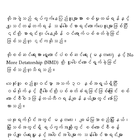
ထိုအဖွဲ့သည် ရပ်ကွက်နေပြည်သူများအား စစ်မှုထမ်းရန်နှင့်
ပျူသင်တန်းတက်ရန် သန်းခေါင်စာရင်းကောက်ပေးသူများဖြစ်ပြီး
၎င်းတို့ စာရင်းလုပ်နေချိန် ဝင်ရောက်ပစ်ခတ်ခဲ့ခြင်း
ဖြစ်သည်ဟု ၎င်းကဆိုသည်။
ထိုစစ်ဆင်ရေးအား ရွှေတောင်ပံစစ်ဆင်ရေး (မန္တလေး) နှင့် No
More Detatorship (NMD) တို့ ပူးပေါင်းဆောင်ရွက်ခဲ့ခြင်း
ဖြစ်သည်ဟုသိရသည်။
သေဆုံးသူ စည်သူဝင်းမှာ အသက် ၃၀ နှစ်အရွယ်ရှိပြီး
ဝမ်းဗိုက်နှင့် ဦးခေါင်းတို့ပစ်ခတ်ခံရခြင်းဖြစ်ကြောင်း စစ်
ကောင်စီဝါဒဖြန့်တယ်လီဂရန်ချန်နယ်များတွင် ​ဖော်ပြ
ထားသည်။
ယခုရက်ပိုင်းအတွင်း မန္တလေး၊ ချမ်းမြသာစည်မြို့နယ်၊
မြို့သစ်အတွင်းရှိ ရပ်ကွက်အချို့တွင် စစ်ကောင်စီခန့်
အုပ်ချုပ်ရေးမှူးနှင့်အပေါင်းအပါများက သန်းခေါင်စာရင်းများ