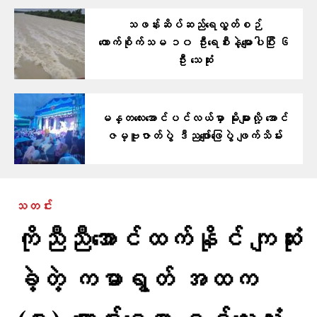
သဖန်းဆိပ်ဆည်ရေလွှတ်စဉ်
ကောက်စိုက်သမ ၁၀ ဦးရေစီးနဲ့မျောပါပြီး ၆
ဦး သေဆုံး
မန္တလေးအောင်ပင်လယ်မှာ မိုးများလို့ အောင်
ဇမ္ဗူဇာတ်ပွဲ ဒီညဖျော်ဖြေပွဲ ဖျက်သိမ်း
သတင်း
ကိုညီညီအောင်ထက်နိုင် ကျဆုံး
ခဲ့တဲ့ ကမာရွတ် အထက