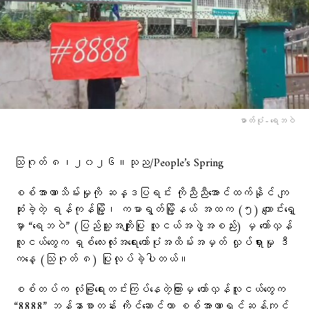
ဓာတ်ပုံ - ရေဘဝဲ
သြဂုတ် ၈၊၂၀၂၆။သုည/People’s Spring
စစ်အာဏာသိမ်းမှုကို ဆန္ဒပြရင်း ကိုညီညီအောင်ထက်နိုင် ကျ
ဆုံးခဲ့တဲ့ ရန်ကုန်မြို့၊ ကမာရွတ်မြို့နယ် အထက (၅) ကျောင်းရှေ့
မှာ “ရေဘဝဲ” (ပြည်သူ့အကျိုးပြု လူငယ်အဖွဲ့အစည်း) မှ တော်လှန်
လူငယ်တွေက ရှစ်လေးလုံးအရေးတော်ပုံအထိမ်းအမှတ် လှုပ်ရှားမှု ဒီ
ကနေ့ (သြဂုတ် ၈) ပြုလုပ်ခဲ့ပါတယ်။
စစ်တပ်က လုံခြုံရေးတင်းကြ​ပ်နေတဲ့ကြား​မှ တော်လှန်လူငယ်တွေက
“8888” ဘန်နာစာတန်း ကိုင်ဆောင်ကာ စစ်အာဏာရှင်ဆန့်ကျင်