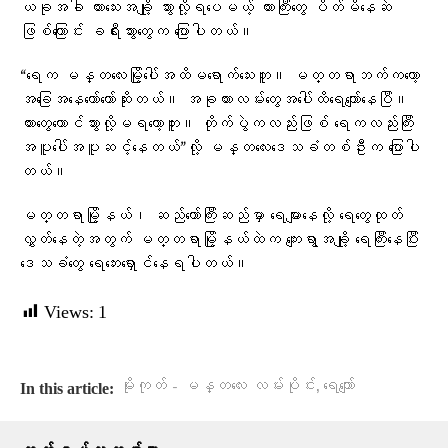
ယခုအခါ ကားသေးအချို့ သွားလို့ရပေမယ့် ကားကြီးတွေ ပိတ်မိနေဆဲ
ဖြစ်ကြောင်း ခရီးသွားတွေက ပြောပါတယ်။
“ရေက မန္တလေးမြို့ပေါ်အထိ‌မရောက်သေးဘူ။ မတ္တရာဘက်ကတော့
အခြေအနေတော်တော်ဆိုးတယ်။ အခုကားလမ်းတွေအပေါ်ထိရေကျော်နေပြီ။
ကားတွေတောင်သွားလို့မရတော့ဘူး။ တိုက်ပွဲကလည်းဖြစ် ရေကလည်းကြီး
အပူပေါ်အပူဆင့်နေတယ်”လို့ မန္တလေးဒေသခံတစ်ဦးက ပြောပါ
တယ်။
မတ္တရာမြို့နယ်၊ ဆည်တော်ကြီးဆည်မှာ ရေများနေလို့ ရေတွေထုတ်
လွှတ်နေတဲ့အတွက် မတ္တရာမြို့နယ်ထဲက ကျေးရွာအချို့ ရေကြီးနေပြီး
ဒေသခံတွေ ရေဘေးရှောင်နေရပါတယ်။
Views:
1
,
မိုးကုတ် - မန္တလေး လမ်းပိုင်း
ရေကျော်
In this article: