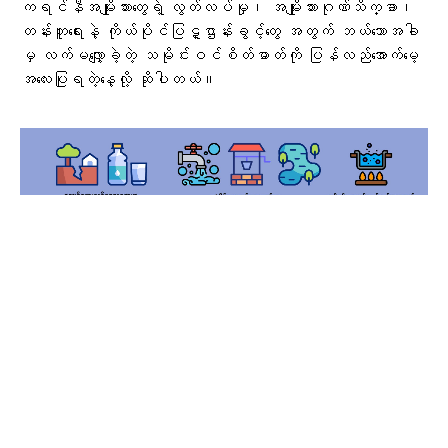
ကရင်နီအမျိုးသားတွေရဲ့ လွတ်လပ်မှု၊ အမျိုးသားဂုဏ်သိက္ခာ၊
တန်းတူရေးနဲ့ ကိုယ်ပိုင်ပြဋ္ဌာန်းခွင့်တွေ အတွက် ဘယ်သောအခါ
မှ လက်မလျှော့ခဲ့တဲ့ သမိုင်းဝင်စိတ်ဓာတ်ကို ပြန်လည်အောက်မေ့
အလေးပြုရတဲ့နေ့လို့ ဆိုပါတယ်။
Public Service Announcement
သမိုင်းအစဉ်အလာအရ ကရင်နီပြည်ဟာ သီးခြားလွတ်လပ်ခဲ့
ပြီး ကိုယ့်မင်းကိုယ့်ချင်းနဲ့ မိမိကြမ္မာကို ဖန်တီးခဲ့ကြပေမယ့်
၁၉၄၈ ဩဂုတ် ၉ရက်မှာ ဖဆပလ အစိုးရရဲ့ကျူးကျော်
တိုက်ခိုက်မှုကြောင့် ကျဆုံးခဲ့တာလို့ အသိပေးပါတယ်။
အဲဒီ မတရားကျူးကျော်မှုကို ကရင်နီတစ်မျိုးသားလုံးက ပြန်လည်