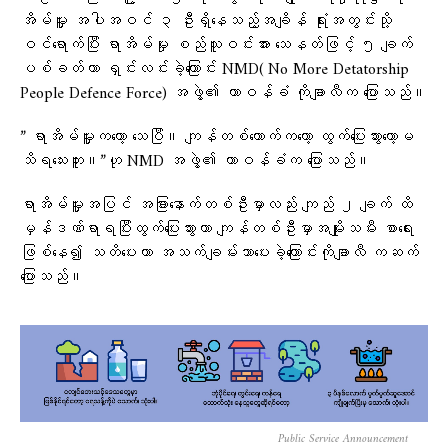
အိမ်မှူး အပါအဝင် ၃ ဦးရှိနေသည့်အချိန် ရုံးအတွင်းသို့
ဝင်ရောက်ပြီး ရာအိမ်မှုး စည်သူဝင်းအား သေနတ်ဖြင့် ၅ ချက်
ပစ်ခတ်ကာ ရှင်းလင်းခဲ့ကြောင်း NMD( No More Detatorship
People Defence Force) အဖွဲ့၏ တာဝန်ခံ ကိုချာလီက ပြောသည်။
” ရာအိမ်မှူးကတော့ သေပြီ။ ကျန်တစ်ယောက်ကတော့ ထွက်ပြေးသွားတော့မ
သိရသေးဘူး။”ဟု NMD အဖွဲ့၏ တာဝန်ခံက ပြောသည်။
ရာအိမ်မှူးအပြင် အခြားနောက်တစ်ဦးမှာလည်း ကျည် ၂ ချက် ထိ
မှန်ဒဏ်ရာရပြီးထွက်ပြေးသွားကာ ကျန်တစ်ဦးမှာအမျိုးသမီး စာ​ရေး
ဖြစ်နေ၍ သတိပေးကာ အသက်ချမ်းသာပေးခဲ့ကြောင်းကိုချာလီ ကဆက်
ပြောသည်။
Public Service Announcement