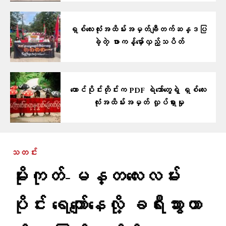
ရှစ်လေးလုံးအထိမ်းအမှတ်ချီတက်ဆန္ဒပြ
ခဲ့တဲ့ ဖားကန့်မှော်လှည့်သပိတ်
တောင်ပိုင်းတိုင်းက PDF ရဲဘော်တွေရဲ့ ရှစ်လေး
လုံးအထိမ်းအမှတ် လှုပ်ရှားမှု
သတင်း
မိုးကုတ်-မန္တလေးလမ်း
ပိုင်း ရေကျော်နေလို့ ခရီးသွားယာ