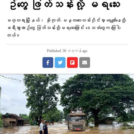
ဥ်တွေ ဖြတ်သန်းလို့ မရသေး
မတ္တရာမြို့နယ်၊ မိုးကုတ်-မန္တလေးလမ်းပိုင်းမှာ ရေကျော်နေလို့
ခရီးသွားယာဥ်တွေ ဖြတ်သန်းလို့မရသေးကြောင်း ဒေသခံတွေက ပြောပါ
တယ်။
Published
36 စက္ကန့် ago