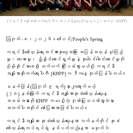
(ကရင်နီအမျိုးသားတိုးတက်ရေးပါတီက တာဝန်ရှိသူတွေကို တွေ့ရစဉ်။ဓာတ်ပုံ - KNPP)
ဩဂုတ် -၈၊၂၀၂၆။ဇော်၀င်း/People’s Spring
ကရင်နီတော်လှန်ရေးအင်အားစုတွေအကြား အပြန်အလှန် ယုံကြည်
မှု၊ လေးစားမှု၊ ညှိနှိုင်းဆောင်ရွက်မှုနဲ့ စုပေါင်းခေါင်းဆောင်မှုကို
ပိုမိုခိုင်မာစေဖို့ ဆက်လက် ကြိုးပမ်းသွားမယ်လို့ ကရင်နီ
အမျိုးသားတိုးတက်ရေးပါတီ (KNPP)က ဒီကနေ့ ထုတ်ပြန်ပါတယ်။
မနက်ဖြန်(ဩဂုတ် ၉ ရက်)မှာ ကျရောက်မယ့်
(၇၈)နှစ်မြောက် ကရင်နီအမျိုးသားခုခံတော်လှန်ရေးနေ့
အခမ်းအနားကို KNPP က ပေးပို့တဲ့ ဂုဏ်ပြုသဝဏ်လွှာထဲမှာ
အထက်ပါအတိုင်း ဖော်ပြထားတာဖြစ်ပါတယ်။
ကရင်နီအမျိုးသား ခုခံတော်လှန်ရေးနေ့ဟာ လက်နက်ကိုင် ခုခံ
တော်လှန်ရေးတပ်ရပ်ရဲ့ နှစ်ပတ်လည်နေ့သာ မဟုတ်ဘဲ