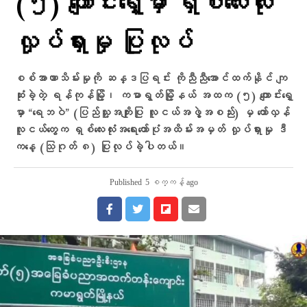
(၅) ကျောင်းရှေ့မှာ ရှစ်လေးလုံး
လှုပ်ရှားမှု ပြုလုပ်
စစ်အာဏာသိမ်းမှုကို ဆန္ဒပြရင်း ကိုညီညီအောင်ထက်နိုင် ကျ
ဆုံးခဲ့တဲ့ ရန်ကုန်မြို့၊ ကမာရွတ်မြို့နယ် အထက (၅) ကျောင်းရှေ့
မှာ “ရေဘဝဲ” (ပြည်သူ့အကျိုးပြု လူငယ်အဖွဲ့အစည်း) မှ တော်လှန်
လူငယ်တွေက ရှစ်လေးလုံးအရေးတော်ပုံအထိမ်းအမှတ် လှုပ်ရှားမှု ဒီ
ကနေ့ (သြဂုတ် ၈) ပြုလုပ်ခဲ့ပါတယ်။
Published
5 စက္ကန့် ago