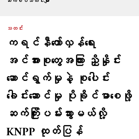
ဆက်စပ်သတင်းများ
သတင်း
ကရင်နီတော်လှန်ရေး
အင်အားစုတွေအကြား ညှိနှိုင်း
ဆောင်ရွက်မှုနဲ့ စုပေါင်း
ခေါင်းဆောင်မှု ပိုခိုင်မာစေဖို့
ဆက်ကြိုးပမ်းသွားမယ်လို့
KNPP ထုတ်ပြန်