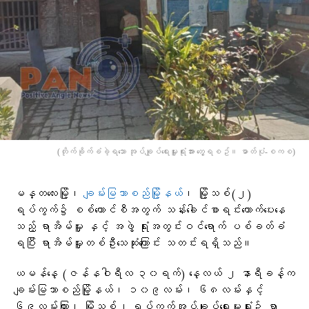
(တိုက်ခိုက်ခံခဲ့ရသော အုပ်ချုပ်ရေးမှူးရုံးအား တွေ့ရစဥ်။ ဓာတ်ပုံ-စကစ)
မန္တလေးမြို့၊
ချမ်းမြသာစည်မြို့နယ်
၊ မြို့သစ်(၂)
ရပ်ကွက်၌ စစ်​​ကောင်စီအတွက် သန်းခေါင်စာရင်းကောက်ပေးနေ
သည့် ရာအိမ်မှူး နှင့် အဖွဲ့ ရုံးအတွင်းဝင်ရောက် ပစ်ခတ်ခံ
ရပြီး ရာအိမ်မှူးတစ်ဦးသေဆုံးကြောင်း သတင်းရရှိသည်။
ယမန်နေ့ (ဇန်နဝါရီလ ၃၀ရက်) နေ့လယ် ၂ နာရီခန့်က
ချမ်းမြသာစည်မြို့နယ်၊ ၁၀၉လမ်း၊ ၆၈လမ်းနှင့်
၆၉လမ်းကြား၊ မြို့သစ်၂ ရပ်ကွက်အုပ်ချုပ်ရေးမှုးရုံး၌ ရာ