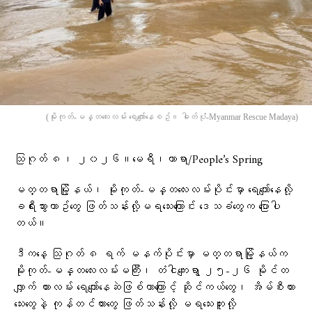
(မိုးကုတ်-မန္တလေးလမ်း ရေကျော်နေစဥ်။ ဓါတ်ပုံံ-Myanmar Rescue Madaya)
သြဂုတ် ၈၊ ၂၀၂၆။မေရီ၊တာရာ/People’s Spring
မတ္တရာမြို့နယ်၊ မိုးကုတ်-မန္တလေးလမ်းပိုင်းမှာ ရေကျော်နေလို့
ခရီးသွားယာဥ်တွေ ဖြတ်သန်းလို့မရသေးကြောင်း ဒေသခံတွေက ပြောပါ
တယ်။
ဒီကနေ့ သြဂုတ် ၈ ရက် မနက်ပိုင်းမှာ မတ္တရာမြို့နယ်က
မိုးကုတ်-မန္တလေးလမ်းမကြီး၊ တံငါကျေးရွာ ၂၅-၂၆ မိုင်တ
လျှာက် ကားလမ်း ရေကျော်နေဆဲဖြစ်တာကြောင့် ဆိုင်ကယ်တွေ၊ အိမ်စီးကား
သေးတွေနဲ့ ကုန်တင်ကားတွေ ဖြတ်သန်းလို့ မရသေးဘူးလို့