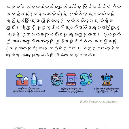
ယခုအခါ လူမှုကွန်ယက်စာမျက်နှာပေါ်မှာ မြန်မာနိုင်ငံ ဂီတ
အစည်းအရုံး (မန္တလေးတိုင်း)ရဲ့ ဂုဏ်သိက္ခာကျဆင်းစေဖို့
ရည်ရွယ်ပြီး ရေးသား ပြောဆိုတာတွေကို မှတ်တမ်းတွေအရ သိရှိထား
ကြောင်း၊ ဒါ့ကြောင့် လူမှုကွန်ယက်စာမျက်နှာပေါ်မှာရေးသားထားကြသူတွေ
အနေနဲ့ ဂုဏ်သိက္ခာကျဆင်းစေဖို့ ရေးသားပြောဆိုထားတာ၊ သွယ်ဝိုက်
ပြီး အားပေးအားမြှောက်ထားတာတွေကို မြန်မာနိုင်ငံဂီတ အစည်းအရုံး
(မန္တလေးတိုင်း)ကနေ တည်ဆဲဥပဒေ၊ နည်းဥပဒေတွေနဲ့ထိ
ရောက်စွာ အရေးယူသွားမယ်လို့ ခြိမ်းခြောက်ခဲ့ပါတယ်။
Public Service Announcement