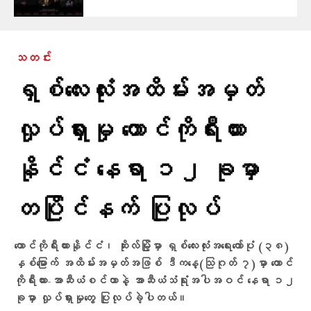
သတင်း
ရှစ်လေးလုံးအထိမ်းအမှတ်
လှုပ်ရှားမှု တောင်ကိုရီးယား
နိုင်ငံ နေရာ ၁၂ ခုမှာ
တပြိုင်နက် ပြုလုပ်
တောင်ကိုရီးယားနိုင်ငံ၊ ဆိုးလ်မြို့မှာ ရှစ်လေးလုံးအရေးတော်ပုံ (၃၈)
နှစ်မြောက် အထိမ်းအမှတ်အဖြစ် ဒီကနေ့(သြဂုတ် ၇)မှာ တောင်
ကိုရီးယား-အာဆီယံစင်တာနဲ့ အာဆီယံသံရုံးအပါအဝင် နေရာ ၁၂
ခုမှာ လှုပ်ရှားမှုတွေ ပြုလုပ်ခဲ့ပါတယ်။