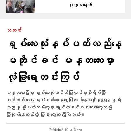
ဒုက္ခရောက်
သတင်း
ရှစ်လေးလုံးနှစ်ပတ်လည်နေ့
မတိုင်ခင် မန္တလေးမှာ
လုံခြုံရေးတင်းကြပ်
မန္တလေးမြို့မှာ ရှစ်လေးလုံးသပိတ်ပြုလုပ်မှာစိုးရိမ်ပြီး
စစ်တပ်က နေရာစုံစစ်ဆေးမှုတွေပြုလုပ်နေသလို PSMS နည်း
ပညာနဲ့ မြို့ပတ်လမ်းတွေမှာ ရှောင်တခင်စစ်ဆေးတာတွေလည်း
ပြုလုပ်နေတယ်လို့ မြို့ခံ တွေက ပြောပါတယ်။
Published
10 နာရီ ago