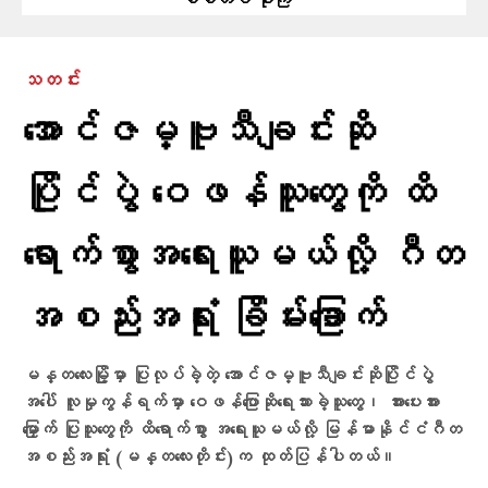
စစ်တပ် ဗုံးကြဲ
သတင်း
အောင်ဇမ္ဗူသီချင်းဆို
ပြိုင်ပွဲ ဝေဖန်သူတွေကို ထိ
ရောက်စွာအရေးယူမယ်လို့ ဂီတ
အစည်းအရုံး ခြိမ်းခြောက်
မန္တလေးမြို့မှာ ပြုလုပ်ခဲ့တဲ့ အောင်ဇမ္ဗူသီချင်းဆိုပြိုင်ပွဲ
အပေါ် လူမှုကွန်ရက်မှာ ဝေဖန်ပြောဆိုရေးသားခဲ့သူတွေ၊ အားပေးအား
မြှောက် ပြုသူတွေကို ထိရောက်စွာ အရေးယူမယ်လို့ မြန်မာနိုင်ငံဂီတ
အစည်းအရုံး (မန္တလေးတိုင်း)က ထုတ်ပြန်ပါတယ်။