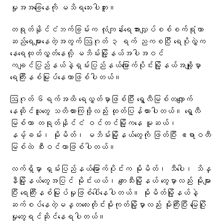
မှုအအခြေနေကို မသိရသေးပါဘူး။
တရုတ်နိုင်ငံဘက်ခြမ်းက လုံကျန်းရေအားလျှပ်စစ်စက်ရုံဟာ
ဆည်ရေများနေတဲ့အတွက် ဩဂုတ် ၃ ရက် ညကစပြီး ရေပိုလွှဲက‌
နေရေထုတ်လွှတ်နေလို့ မဘိမ်းမြို့နယ်အပါအဝင်
ကချင်ပြည်နယ်နဲ့ရှမ်းပြည်နယ်မြောက်ပိုင်းမြို့နယ်အချို့မှာ
ရေကြီးနစ်မြုပ်နေတာဖြစ်ပါတယ်။
ဩဂုတ် ၆ရက်အထိ ရေလွှတ်မှာဖြစ်ပြီး ရွှေလီမြစ်တလျှောက်
နေထိုင်သူတွေ သတိထားကြဖို့လည်း ထုတ်ပြန်ထားပါတယ်။ ရွှေလီ
မြစ်ဟာ တရုတ်နိုင်ငံ ဝင်တင်မြို့ကနေ မူဆယ်၊
နမ့်ခမ်း၊ မိုးမိတ်၊ မဘိမ်းမြို့နယ်တွေကို ဖြတ်ပြီး ဧရာဝတီ
မြစ်ထဲ စီးဝင်တာဖြစ်ပါတယ်။
လက်ရှိမှာ ရှမ်းပြည်နယ်မြောက်ပိုင်းက မိုးမိတ်၊ သီပေါ၊ သိန္
နီမြို့နယ်တွေအပြင် မိုင်းယယ်၊ ကျေးသီးမြို့နယ်‌ တွေမှာလည်း မိုးများ
ပြီး ရေကြီးနစ်မြုပ်မှုဖြစ်ပေါ်နေပါတယ်။ မိုးမိတ်မြို့နယ်နဲ့
ဆက်စပ်နေတဲ့မန္တလေးတိုင်းမိုးကုတ်မြို့မှာလည်း မိုးကြီးပြီး မြေပြို
မှုတွေရင်ဆိုင်နေရပါတယ်။