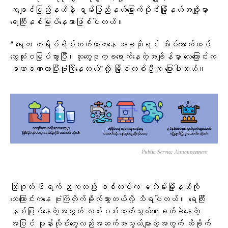
ကချင်ပြည်နယ်နဲ့ ရှမ်းပြည်နယ်မြောက်ပိုင်းမြို့နယ်အချို့မှာ
ရေကြီးနစ်မြုပ်နေတာဖြစ်ပါတယ်။
” ရေက တရိပ်ရိပ်တက်တာကနေ အခုဆိုရင် အိမ်အောက်ထပ်
တွေလုံးဝမြုပ်သွားပြီ။လူတွေဒုက္ခရောက်နေတဲ့အချိန်မှာ လေကြောင်းက
ခဏခဏလာပြီးဗုံးကြဲနေတယ်”လို့ မြို့ခံတစ်ဦးက ပြောပါတယ်။
Public Service Announcement
သြဂုတ် ၆ရက် ညကလည်း စစ်တပ်က မဘိမ်းမြို့နယ်ကို
လေကြောင်းကနေ ဗုံးကြဲတိုက်ခိုက်သွားတယ်လို့ သိရပါတယ်။ ရေကြီး
နစ်မြုပ်နေတဲ့အတွက် လမ်းပမ်းဆက်သွယ်ရေးခက်ခဲနေတဲ့
အပြင် ဖုန်းလိုင်းတွေလည်းအဆက်အသွယ်များတဲ့အတွက် ထိခိုက်