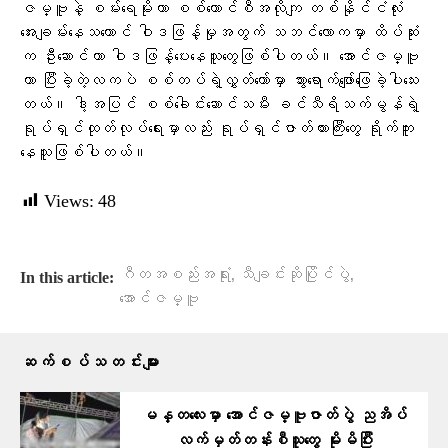
ဇမ္ဗူနဲ့ စမ်းရေမိုးဟာ စစ်ကောင်စီအလိုကျ တစ်နိုင်ငံလုံး
အေးချမ်းနေသယောင် ဝါဒဖြန့်မှုအတွက် သဘင်လောကမှာ ထိပ်ဆုံး
က ဦးဆောင်ကာ ဝါဒဖြန့်ပေးနေသူတွေဖြစ်ပါတယ်။ အောင်ဇမ္ဗူ
ဟာ ပြီးခဲ့တဲ့လကပဲ စစ်တပ်ရဲ့လွှတ်တော်မှာ သွားရောက်ဖျော်ဖြေခဲ့ပါသေး
တယ်။ ဒါ့အပြင် စစ်ခေါင်းဆောင်သမီး ခင်သီရိသက်မွန်ရဲ့
ရုပ်ရှင်ထုတ်လုပ်ရေးမှာလည်း ရုပ်ရှင်ဇာတ်ကားကြီးတွေ ရိုက်ကူး
နေသူဖြစ်ပါတယ်။
Views:
48
,
,
ဂီတအစည်းအရုံး
သီချင်းဆိုပြိုင်ပွဲ
In this article:
အောင်ဇမ္ဗူ
ဆက်စပ်သတင်းများ
မန္တလေးမှာ အောင်ဇမ္ဗူဇာတ်ပွဲ ညအိပ်
လက်မှတ်တန်းစီသူတွေ မိုးမိပြီး