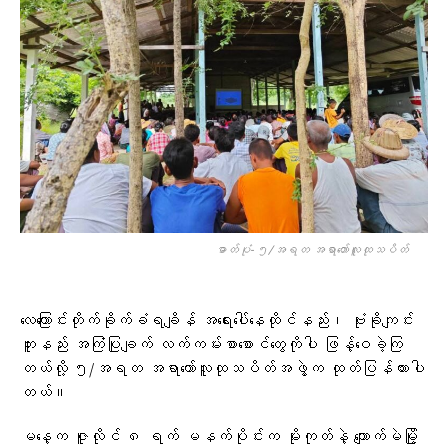
ဓာတ်ပုံ- ၅/အရတ အရာတော်လူထုသပိတ်
လေကြောင်းတိုက်ခိုက်ခံရချိန် အရေးပေါ်နေထိုင်နည်း၊ ဗုံးခိုကျင်း
တူးနည်း အကြံပြုချက် လက်ကမ်းစာစောင်တွေကိုပါ ဖြန့်ဝေခဲ့ကြ
တယ်လို့ ၅/အရတ အရာတော်လူထုသပိတ်အဖွဲ့က ထုတ်ပြန်ထားပါ
တယ်။
မနေ့က ဇူလိုင် ၈ ရက် မနက်ပိုင်းက မိုးကုတ်နဲ့ ကျောက်မဲမြို့