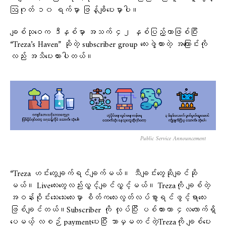
ဩဂုတ် ၁၀ ရက်မှာ ဖြန့်ချိပေးမှာပါ။
ချစ်သုဝေက ဒီနှစ်မှာ အသက် ၄၂ နှစ်ပြည့်တာဖြစ်ပြီး
“Treza’s Haven” ဆိုတဲ့ subscriber group လေးဖွဲ့ထားတဲ့ အကြောင်းကို
လည်း အသိပေးထားပါတယ်။
Public Service Announcement
“Treza ဟင်းတွေချက်ရင်ချက်မယ်။ သီချင်းတွေဆိုချင်ဆို
မယ်။ Liveလေးတွေလည်းလွှင့်ချင်လွှင့်မယ်။ Trezaကို ချစ်တဲ့
အဝန်းဝိုင်းသေးသေးလေးမှာ စိတ်ကလေးလွတ်လပ်စွာရင်ဖွင့်ရာလေး
ဖြစ်ချင်တယ်။Subscriber ကို လုပ်ပြီး ပစ်ထားတာ ၄လလောက်ရှိ
ပေမယ့် လစဉ် paymentပေးပြီး ဘာမှမတင်တဲ့Trezaကို ချစ်ပေး