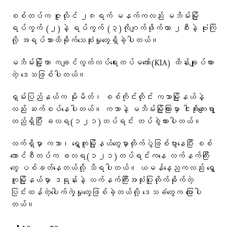
စစ်တပ်က ဇူလိုင် ၂၈ရက် မနက်ကလည်း မဘိမ်းမြို့
ရပ်ကွက် (၂)နဲ့ ရပ်ကွက် (၃)ကိုဂျက်ဖိုက်တာ ၂စီးနဲ့ ဗုံးကြဲ
လို့ အရပ်သားထိခိုက်သေဆုံးမှုတွေရှိခဲ့ပါတယ်။
မဘိမ်းမြို့ဟာ ကချင်လွတ်လပ်ရေးတပ်မတော်(KIA) ထိန်းချုပ်ထား
တဲ့ ဒေသဖြစ်ပါတယ်။
ရှမ်းပြည်နယ်က မိုးမိတ်၊ စစ်ကိုင်းတိုင်း ကသာမြို့နယ်နဲ့
လည်း ဆက်စပ်နေပါတယ်။ ကသာနဲ့ မဘိမ်းမြို့ကြားမှာ ငါးအိုးကျေးရွာ
တည်ရှိပြီး ခလရ(၁၂၁)တပ်ရင်း တပ်စွဲထားပါတယ်။
လက်ရှိမှာ ကသာ၊ ရွှေကူမြို့နယ်တွေမှာတိုက်ပွဲဖြစ်ပွားနေပြီး စစ်
ကောင်စီတပ်က ခလရ(‌၁၂၁)တပ်ရင်းကနေ လက်နက်ကြီး
တွေ ပစ်ခတ်နေတယ်လို့ သိရပါတယ်။ ယမန်နေ့ညကလည်း ရွှေ
ကူမြို့နယ်မှာ ဒရုန်းနဲ့ လက်နက်ကြီးအသုံးပြုတိုက်ခိုက်တဲ့
ပြင်းထန်တဲ့ပေါက်ကွဲမှုတွေဖြစ်ခဲ့တယ်လို့ ဒေသခံတွေက ပြောပါ
တယ်။