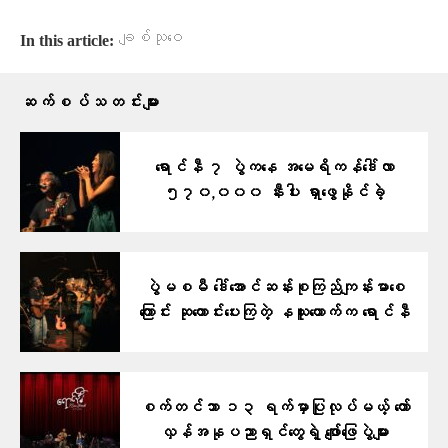
ချစ်သုဝေ
In this article:
ဆက်စပ်သတင်းများ
ရောင်နီ ၇ ပွဲကနေ အမေရိကန်ဒေါ်လာ
၅၇၀,၀၀၀ နီးပါး ရှာဖွေနိုင်ခဲ့
ပွဲမစမီ ဒေါ်အောင်ဆန်းစုကြည်ကျန်းမာစေ
ကြောင်း ဆုတောင်းပေးကြတဲ့ နယူးယောက်က ရောင်နီ
စက်တင်ဘာ ၁၃ ရက်မှာပြုလုပ်မယ့် တော်
လှန်အနုပညာရှင်တွေရဲ့ ဖျော်ဖြေပွဲများ