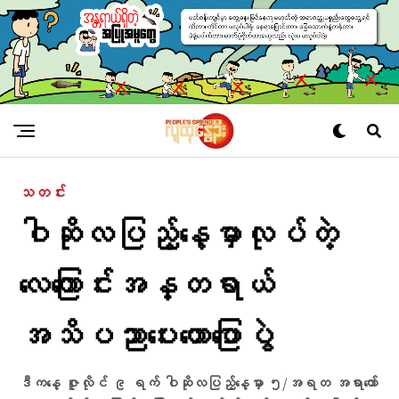
သတင်း
ဝါဆိုလပြည့်နေ့မှာလုပ်တဲ့
လေကြောင်းအန္တရာယ်
အသိပညာပေးဟောပြောပွဲ
ဒီကနေ့ ဇူလိုင် ၉ ရက် ဝါဆိုလပြည့်နေ့မှာ ၅/အရတ အရာတော်