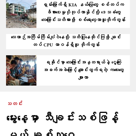
ရှမ်းမြောက်ရှိ KIA နယ်မြေတွေ စစ်တပ်က
ဖိအားပေးမှုပိုလုပ်လာနိုင်လို့ ဒေသခံတွေ
လေကြောင်းသတိထားဖို့ စစ်ရေးလေ့လာသူတိုက်တွန်း
လေယာဉ်အကြိမ်ကြိမ်ပျံဝဲနေလို့ သတိပြုနေထိုင်ကြဖို့ ချင်း
တပ် CPU တာဝန်ရှိသူ တိုက်တွန်း
ရခိုင်မှာ လေကြောင်းအန္တရာယ်နဲ့ ငွေကြေး
အခက်အခဲကြောင့် ကျောင်းထွက်ရတဲ့ ကလေးတွေ
များလာ
သတင်း
မွေးနေ့မှာ သီချင်းသစ်ဖြန့်