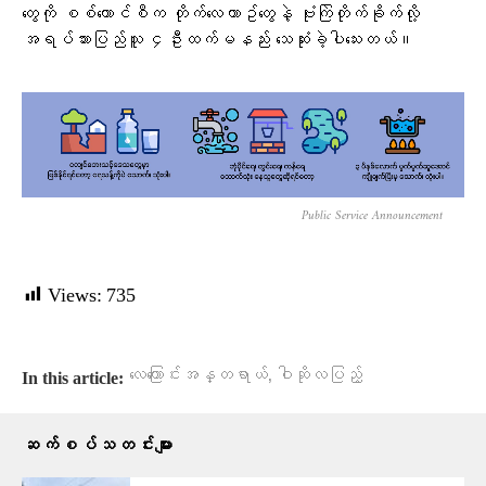
တွေကို စစ်ကောင်စီက တိုက်လေယာဥ်တွေနဲ့ ဗုံးကြဲတိုက်ခိုက်လို့
အရပ်သားပြည်သူ ၄ဦးထက်မနည်း သေဆုံးခဲ့ပါသေးတယ်။
Public Service Announcement
Views:
735
,
လေကြောင်းအန္တရာယ်
ဝါဆိုလပြည့်
In this article:
ဆက်စပ်သတင်းများ