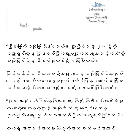
“ခြိမ်းခြေက်သလိုဖြစ်နေပါတယ်။ လူကြိးပီသစွာ ၂၀ ဦးကို
ပညာရှင်တွေနဲ့ ပြန်စစ်ပြီးတရားမျှမျှတတ ရွေးပေးသင့်တယ်”လို့
အဆိုပြိုင်ပွဲနဲ့ နီးစပ်သူတစ်ဦးက ပြောပါတယ်။
မြန်မာနိုင်ငံ ဂီတအစည်းအရုံးအနေနဲ့ ခုလိုပြိုင်ပွဲတွေလုပ်
နေမယ့်အစား ဂီတသမားတွေအလုပ်အကိုင်ပြန်ရအောင်သာ ကြိုးစား
သင့်တယ်လို့ ဂီတသမားအချို့က မှတ်ချက်အကြံပြုပါတယ်။
“ခုက အားလုံးငတ်ပြတ်နေကြတာ။ တွေး ကြည့် ကြဦး။ဂီတာတီးတဲ့လူ
က ဘေးတွဲမောင်းနေတဲ့လူနဲ့ အဆိုတော် က ကွမ်းရောင်းနေတာနဲ့
စုတ်ပြတ်နေရော”လို့ ဂီတသမားတစ်ဦးက မှတ်ချက်ပြုပါတယ်။
လက်ရှိ အာဏာသိမ်းကာလမှာ ပေါ်ထွက်လာတဲ့ ဇာတ်မင်းသားအောင်