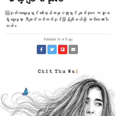
မယ့် ချစ်သုဝေ
ဩဂုတ်လမွေးနေ့ရှင် တော်လှန်အနုပညာရှင် ချစ်သုဝေ က သူမ
ရဲ့ မွေးနေ့မှာ သီချင်းသစ်တစ်ပုဒ်ဖြန့်ချိမယ်လို့ အသိပေးထားပါ
တယ်။
Published
10 နာရီ ago