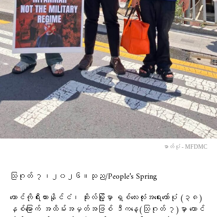
ဓာတ်ပုံ - MFDMC
သြဂုတ် ၇၊၂၀၂၆။သုည/People’s Spring
တောင်ကိုရီးယားနိုင်ငံ၊ ဆိုးလ်မြို့မှာ ရှစ်လေးလုံးအရေးတော်ပုံ (၃၈)
နှစ်မြောက် အထိမ်းအမှတ်အဖြစ် ဒီကနေ့(သြဂုတ် ၇)မှာ တောင်