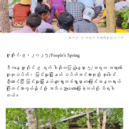
ဓာတ်ပုံ- ၅/အရတ အရာတော်လူထုသပိတ်
ဇူလိူင်-၉၊၂၀၂၅/People’s Spring
ဒီကနေ့ ဇူလိုင် ၉ ရက် ဝါဆိုလပြည့်နေ့မှာ ၅/အရတ အရာတော်
လူထုသပိတ်၊ မြင်းမူမြို့နယ် သပိတ်အင်အားစုတို့ စုပေါင်း
ဦးဆောင်ပြီး မြင်းမူမြို့နယ် ကျေးရွာတစ်ရွာမှာ လေကြောင်းအန္တရာယ်
ကြိုတင်ကာကွယ်နိုင်ဖို့ အသိပညာပေးဟောပြောခဲ့တယ်လို့ သိရပါ
တယ်။