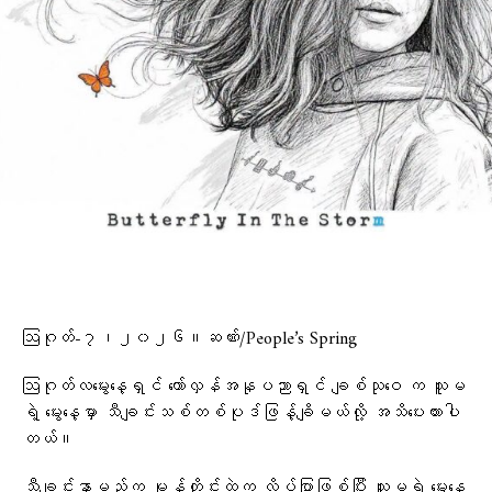
ဩဂုတ်-၇၊၂၀၂၆။ဆဏ်း/People’s Spring
ဩဂုတ်လမွေးနေ့ရှင် တော်လှန်အနုပညာရှင် ချစ်သုဝေ က သူမ
ရဲ့ မွေးနေ့မှာ သီချင်းသစ်တစ်ပုဒ်ဖြန့်ချိမယ်လို့ အသိပေးထားပါ
တယ်။
သီချင်းနာမည်က မုန်တိုင်းထဲက လိပ်ပြာဖြစ်ပြီး သူမရဲ့ မွေးနေ့