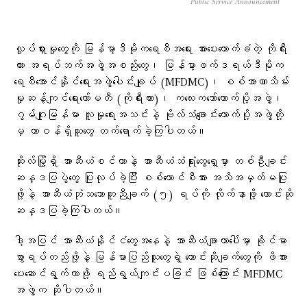
Public Service Announcement
လှုပ်ရှားမှုတွေကို မြန်မာ့ဒီမိုကရေစီအရေး အားပေးထောက်ခံတဲ့ ကိုရီး
ယား အရပ်ဘက်အဖွဲ့အစည်းတွေ၊ မြန်မာ့ဖက်ဒရယ်ဒီမိုက
ရေစီအောင်နိုင်ရေးအဖွဲ့ပေါင်းချုပ် (MFDMC)၊ စစ်အာဏာသိမ်း
မှုဆန့်ကျင်ရေးကော်မတီ (ကိုရီးယား)၊ ကလေးကဘော်ထောက်ပို့အဖွဲ့၊
ဂွမ်ဂျုးမြန်မာ လူမှုရေးအသင်းနဲ့ ဗိုလ်သံချောင်းထောက်ပို့အဖွဲ့တို့
မှ တာဝန်ရှိသူတွေ တက်ရောက်ခဲ့ကြပါတယ်။
ဆိုးလ်မြို့ရှိ အာဆီယံစင်တာနဲ့ အာဆီယံသံရုံးတွေရှေ့မှာ တစ်ဦးချင်း
ဆန္ဒပြပွဲတွေ ပြုလုပ်ခဲ့ပြီး စစ်ကောင်စီအား အသိအမှတ်မပြု
ဖို့နဲ့ အာဆီယံဘုံသဘောတူညီချက် (၅) ရပ်ကို လိုက်နာဖို့ တောင်းဆို
ဆန္ဒပြခဲ့ကြပါတယ်။
ဒါ့အပြင် အာဆီယံနိုင်ငံတွေအနေနဲ့ အာဆီယံချာတာပေါ်မှာ ခိုင်မာ
စွာရပ်တည်ဖို့နဲ့ မြန်မာပြည်သူတွေရဲ့ တောင်းဆိုချက်တွေကို ဖိအား
ပေးဆောင်ရွက်လာဖို့ ရည်ရွယ်ကျင်းပခြင်း ဖြစ်ကြောင်း MFDMC
အဖွဲ့က ဆိုပါတယ်။