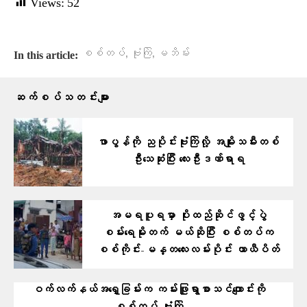
Views:
52
,
,
စစ်တပ်
ဗုံးကြဲ
မဘိမ်း
In this article:
ဆက်စပ်သတင်းများ
ဖာပွန်ကို ညပိုင်းဗုံးကြဲလို့ အမျိုးသမီးတစ်
ဦးသေဆုံးပြီး လေးဦးဒဏ်ရာရ
အမရပူရမှာ ပိုးထည်ဆိုင်ဖွင့်ပွဲ
စမ်းရေမိုးတက် မယ်ဆိုပြီး စစ်တပ်က
စစ်ကိုင်း-မန္တလေးလမ်းပိုင်း ယာယီပိတ်
ဝက်လက်နယ်အရှေ့ခြမ်းက ကမ်းဖြူရွာစာသင်ကျောင်းကို