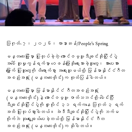
သြဂုတ်-၇၊ ၂၀၂၆၊ ဟာနာဆန်/People’s Spring
မန္တလေးမြို့မှာ ပြုလုပ်ခဲ့တဲ့ အောင်ဇမ္ဗူသီချင်းဆိုပြိုင်ပွဲ
အပေါ် လူမှုကွန်ရက်မှာ ဝေဖန်ပြောဆိုရေးသားခဲ့သူတွေ၊ အားပေးအား
မြှောက် ပြုသူတွေကို ထိရောက်စွာ အရေးယူမယ်လို့ မြန်မာနိုင်ငံဂီတ
အစည်းအရုံး (မန္တလေးတိုင်း)က ထုတ်ပြန်ပါတယ်။
မန္တလေးမြို့မှာ မြန်မာနိုင်ငံ ဂီတအစည်းအရုံး
(မန္တလေးတိုင်း)နဲ့ အောင်ဇမ္ဗူ ဇာတ်သဘင်တို့ ပေါင်းပြီး
သီချင်းဆိုပြိုင်ပွဲကို ဇူလိုင် ၃၁ ရက်ကနေ သြဂုတ် ၃ ရက်
အထိ ပြုလုပ်သွားပါတယ်။ အဲဒီသီချင်းဆိုပြိုင်ပွဲကို ဘက်မ
လိုက်ဘဲ ဆုရွေးချယ်ပေးခဲ့တယ်လို့ မြန်မာနိုင်ငံ ဂီတ
အစည်းအရုံး (မန္တလေးတိုင်း)က ဆိုပါတယ်။