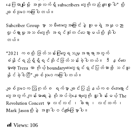
နေကြတာမျိုးမို့ အခုလက်ရှိ subscribers တွေကိုလည်း ကျေးဇူးပါ” လို့
ချစ်သုဝေကပြောပါတယ်။
Subcriber Group မှာ သမီးလေးတွေအကြောင်းနဲ့ သူမရဲ့ အနုပညာ
လှုပ်ရှားမှုအသစ်တွေကို အရင်ဆုံးတင်ပေးသွားမယ်လို့ ဆိုပါ
တယ်။
“2021 ကစလို့ ဖြတ်သန်းကြုံတွေ့ရသမျှအရာရာအတွက်
ခံနိုင်ရည်ရှိရှိရင်ဆိုင်ဖြတ်သန်းခဲ့ပါတယ်။ ဒီ နှစ်လေး
မှာတော့ Treza ဟာ ကိုယ့် boundaryလေးတွေရှင်းရှင်းပြတ်သားဖို့ သင်ယူ
နိုင်ခဲ့ပါပြီ” ချစ်သုဝေကပြောပါတယ်။
ချစ်သုဝေက ဩဂုတ် ၈ ရက်မှာ ချင်းပြည်နယ်ကစစ်ဘေးရှောင်
တွေအတွက် ကျန်းမာရေးနဲ့ လိုအပ်တဲ့နေရာတွေကို လှူဒါန်းမယ့် The
Revolution Concert မှာ လင်းလင်း ၊ ခါရာ ၊ လင်းထက် ၊
Mark Jasonတို့နဲ့ အတူပါဝင်ဖျော်ဖြေမှာပါ။
Views:
106