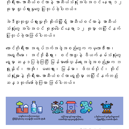
ကိုရီးယား-အာဆီယံစင်တာနဲ့ အာဆီယံသံရုံးအပါအဝင် နေရာ ၁၂
ခုမှာ လှုပ်ရှားမှုတွေ ပြုလုပ်ခဲ့ပါတယ်။
အဲဒီလူထုလှုပ်ရှားမှုကို ဆိုးလ်မြို့ရှိ အာဆီယံစင်တာနဲ့ အာဆီယံ
သံရုံးတွေ အပါအဝင် စုစုပေါင်း နေရာ ၁၂ ခုမှာ တပြိုင်နက်
ပြုလုပ်ခဲ့တာဖြစ်ပါတယ်။
တောင်ကိုရီးယား အရပ်ဘက်အဖွဲ့အစည်းတွေက ကမ္ဘောဒီးယား၊
အရှေ့တီမော၊ အင်ဒိုနီးရှား၊ စင်ကာပူနဲ့ ဗီယက်နမ်သံရုံးတွေ
ရှေ့မှာ ဆန္ဒပြခဲ့ကြပြီး မြန်မာတော်လှန်ရေးအဖွဲ့အစည်းများက ဘ
ရူနိုင်း၊ လာအို၊ မလေးရှား၊ မြန်မာ၊ ဖိလစ်ပိုင်၊ ထိုင်း
သံရုံးများနဲ့ ကိုရီးယား-အာဆီယံစင်တာ ရှေ့တို့မှာ တပြိုင်နက်တည်း
ဆန္ဒထုတ်ဖော်ခဲ့ကြတာ ဖြစ်ပါတယ်။