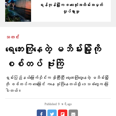
ရန်ကုန်မြို့က ၈လေးလုံးအထိမ်းအမှတ်
လှုပ်ရှားမှု
သတင်း
ရေဘေးကြုံနေတဲ့ မဘိမ်းမြို့ကို
စစ်တပ် ဗုံးကြဲ
ရှမ်းပြည်နယ်မြောက်ပိုင်းက မိုးကြီးပြီး ရေဘေးကြုံတွေ့နေတဲ့ မဘိမ်းမြို့
ကို စစ်တပ်က လေကြောင်း ကနေ ဗုံးကြဲနေတယ်လို့ ဒေသခံတွေက ပြော
ပါတယ်။
Published
9 နာရီ ago