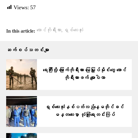
Views:
57
,
တောင်ကိုရီးယား
ရှစ်လေးလုံး
In this article:
ဆက်စပ်သတင်းများ
ရေကြီးလို့ မြောက်ကိုရီးယား မြေမြှုပ်မိုင်းတွေ တောင်
ကိုရီးယားဖက် မျောပါလာ
ရှစ်လေးလုံးနှစ်ပတ်လည်နေ့မတိုင်ခင်
မန္တလေးမှာ လုံခြုံရေးတင်းကြပ်