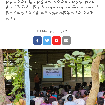
လူထုသပိတ်၊ မြင်းမူမြို့နယ် သပိတ်အင်အားစုတို့ စုပေါင်း
ဦးဆောင်ပြီး မြင်းမူမြို့နယ် ကျေးရွာတစ်ရွာမှာ လေကြောင်းအန္တရာယ်
ကြိုတင်ကာကွယ်နိုင်ဖို့ အသိပညာပေးဟောပြောခဲ့တယ်လို့ သိရပါ
တယ်။
Published
ဇူလိုင် 10, 2025