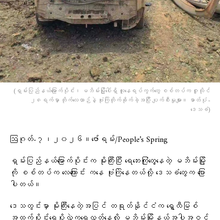
(ရှမ်းပြည်နယ်မြောက်ပိုင်း၊ မဘိမ်းမြို့ပေါ်ရှိ လူနေရပ်ကွက်တွေ စစ်တပ်က ဇူလိုင်
၂၈ရက်မှာ တိုက်လေယာဉ်နဲ့ ဗုံးကြဲတိုက်ခိုက်ခဲ့အပြီး ပျက်စီးမှုများ။ ဓာတ်ပုံ -
ဒေသခံ)
ဩဂုတ်-၇၊၂၀၂၆။ဇော်ရမ်း/People’s Spring
ရှမ်းပြည်နယ်မြောက်ပိုင်းက မိုးကြီးပြီး ရေဘေးကြုံတွေ့နေတဲ့ မဘိမ်းမြို့
ကို စစ်တပ်က လေကြောင်း ကနေ ဗုံးကြဲနေတယ်လို့ ဒေသခံတွေက ပြော
ပါတယ်။
ဒေသတွင်းမှာ မိုးကြီးနေတဲ့အပြင် တရုတ်နိုင်ငံက ရွှေလီမြစ်
အထက်ပိုင်းရေပိုလွှဲက​ရေလွှတ်နေလို့ မဘိမ်းမြို့နယ်အပါအဝင်