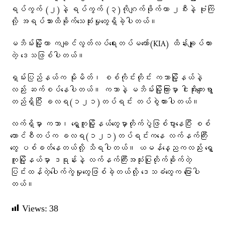
ရပ်ကွက် (၂)နဲ့ ရပ်ကွက် (၃)ကိုဂျက်ဖိုက်တာ ၂စီးနဲ့ ဗုံးကြဲ
လို့ အရပ်သားထိခိုက်သေဆုံးမှုတွေရှိခဲ့ပါတယ်။
မဘိမ်းမြို့ဟာ ကချင်လွတ်လပ်ရေးတပ်မတော်(KIA) ထိန်းချုပ်ထား
တဲ့ ဒေသဖြစ်ပါတယ်။
ရှမ်းပြည်နယ်က မိုးမိတ်၊ စစ်ကိုင်းတိုင်း ကသာမြို့နယ်နဲ့
လည်း ဆက်စပ်နေပါတယ်။ ကသာနဲ့ မဘိမ်းမြို့ကြားမှာ ငါးအိုးကျေးရွာ
တည်ရှိပြီး ခလရ(၁၂၁)တပ်ရင်း တပ်စွဲထားပါတယ်။
လက်ရှိမှာ ကသာ၊ ရွှေကူမြို့နယ်တွေမှာတိုက်ပွဲဖြစ်ပွားနေပြီး စစ်
ကောင်စီတပ်က ခလရ(‌၁၂၁)တပ်ရင်းကနေ လက်နက်ကြီး
တွေ ပစ်ခတ်နေတယ်လို့ သိရပါတယ်။ ယမန်နေ့ညကလည်း ရွှေ
ကူမြို့နယ်မှာ ဒရုန်းနဲ့ လက်နက်ကြီးအသုံးပြုတိုက်ခိုက်တဲ့
ပြင်းထန်တဲ့ပေါက်ကွဲမှုတွေဖြစ်ခဲ့တယ်လို့ ဒေသခံတွေက ပြောပါ
တယ်။
Views:
38