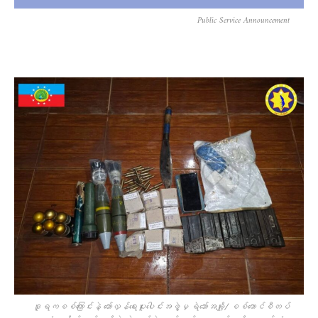
Public Service Announcement
ဒူရကစစ်ကြောင်းနဲ့ တော်လှန်ရေးပူးပေါင်းအဖွဲ့မှ ရဲဘော်အချို့/ စစ်ကောင်စီတပ်