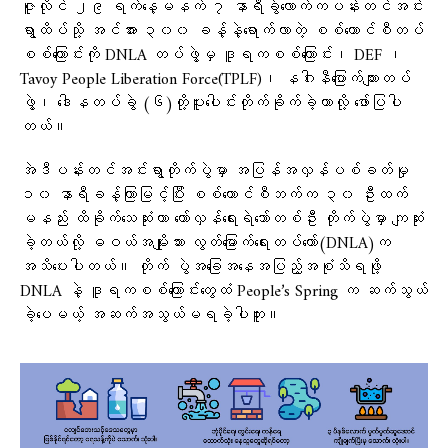
ဇူလိုင် ၂၉ ရက်နေ့မနက် ၇ နာရီခွဲလောက်ကပန်းတင်အင်း
ရွာထိပ်သို့ အင်အား ၃၀၀ ခန့်နဲ့ရောက်လာတဲ့ စစ်ကောင်စီတပ်
စစ်ကြောင်းကို DNLA တပ်ဖွဲ့မှ ဒူရကစစ်ကြောင်း၊ DEF ၊
Tavoy People Liberation Force(TPLF)၊ နဂါးနီပြောက်ကျားတပ်
ဖွဲ့၊ ဒေါနတပ်ခွဲ (၆)တို့ပူးပေါင်းတိုက်ခိုက်ခဲ့တာလို့ ဖော်ပြပါ
တယ်။
အဲဒီပန်းတင်အင်းရွာတိုက်ပွဲမှာ အပြန်အလှန်ပစ်ခတ်မှု
၁၀ နာရီခန့်ကြာမြင့်ပြီး စစ်ကောင်စီဘက်က ၃၀ ဦးထက်
မနည်း ထိခိုက်သေဆုံးကာ တော်လှန်ရေးရဲဘော်တစ်ဦး တိုက်ပွဲမှာ ကျဆုံး
ခဲ့တယ်လို့ ဓဝယ်အမျိုးသား လွတ်မြောက်ရေးတပ်တော်(DNLA)က
အသိပေးပါတယ်။ တိုက် ပွဲအခြေအနေအပြည့်အစုံသိရဖို့
DNLA နဲ့ ဒူရကစစ်ကြောင်းတွေထံ People’s Spring က ဆက်သွယ်
ခဲ့ပေမယ့် အဆက်အသွယ်မရခဲ့ပါဘူး။