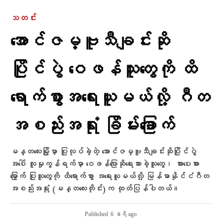
သတင်း
အောင်ဇမ္ဗူသီချင်းဆို
ပြိုင်ပွဲ ဝေဖန်သူတွေကို ထိ
ရောက်စွာအရေးယူမယ်လို့ ဂီတ
အစည်းအရုံး ခြိမ်းခြောက်
မန္တလေးမြို့မှာ ပြုလုပ်ခဲ့တဲ့ အောင်ဇမ္ဗူသီချင်းဆိုပြိုင်ပွဲ
အပေါ် လူမှုကွန်ရက်မှာ ဝေဖန်ပြောဆိုရေးသားခဲ့သူတွေ၊ အားပေးအား
မြှောက် ပြုသူတွေကို ထိရောက်စွာ အရေးယူမယ်လို့ မြန်မာနိုင်ငံဂီတ
အစည်းအရုံး (မန္တလေးတိုင်း)က ထုတ်ပြန်ပါတယ်။
Published
6 နာရီ ago