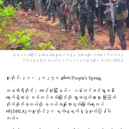
ဒူရကစစ်ကြောင်းနဲ့ တော်လှန်ရေးပူးပေါင်းအဖွဲ့မှ ရဲဘော်အချို့/ စစ်ကောင်စီတပ်ထံမှ
သိမ်းဆည်းရရှိတဲ့ ခဲယမ်းနဲ့ ဆက်စပ်ပစ္စည်းအချို့။ ဓာတ်ပုံ - DNLA
ဇူလိုင်-၃၁၊ ၂၀၂၅။ ကျော်ဇော/People’s Spring
တနသ်ာရီတိုင်း၊ လောင်းလုံးမြို့နယ်၊ ပန်းတင်အင်းရွာအနီး
ရောက်ရှိလာတဲ့ စစ်တပ်စစ်ကြောင်းကို ရွာအထွက်နားမှာ ကြားဖြတ်
တိုက်ခိုက်ခဲ့တယ်လို့ ဓဝယ်အမျိုးသားလွတ်မြောက်ရေးတပ်
တော်(DNLA)ကဇူလိုင်၃၀ ရက်နေ့ရက်စွဲနဲ့ထုတ်ပြန်ပါ
တယ်။