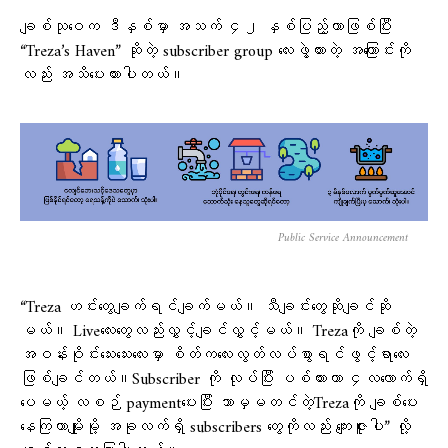
ချစ်သုဝေက ဒီနှစ်မှာ အသက် ၄၂ နှစ်ပြည့်တာဖြစ်ပြီး
“Treza’s Haven” ဆိုတဲ့ subscriber group လေးဖွဲ့ထားတဲ့ အကြောင်းကို
လည်း အသိပေးထားပါတယ်။
Public Service Announcement
“Treza ဟင်းတွေချက်ရင်ချက်မယ်။ သီချင်းတွေဆိုချင်ဆို
မယ်။ Liveလေးတွေလည်းလွှင့်ချင်လွှင့်မယ်။ Trezaကို ချစ်တဲ့
အဝန်းဝိုင်းသေးသေးလေးမှာ စိတ်ကလေးလွတ်လပ်စွာရင်ဖွင့်ရာလေး
ဖြစ်ချင်တယ်။Subscriber ကို လုပ်ပြီး ပစ်ထားတာ ၄လလောက်ရှိ
ပေမယ့် လစဉ် paymentပေးပြီး ဘာမှမတင်တဲ့Trezaကို ချစ်ပေး
နေကြတာမျိုးမို့ အခုလက်ရှိ subscribers တွေကိုလည်း ကျေးဇူးပါ” လို့