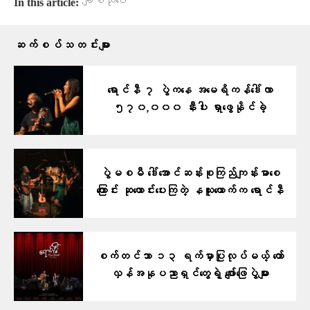
ချစ်သုဝေ
In this article:
ဆက်စပ်သတင်းများ
ရောင်နီ ၇ ပွဲကနေ အမေရိကန်ဒေါ်လာ
၅၇၀,၀၀၀ နီးပါး ရှာဖွေနိုင်ခဲ့
ပွဲမစမီ ဒေါ်အောင်ဆန်းစုကြည်ကျန်းမာစေ
ကြောင်း ဆုတောင်းပေးကြတဲ့ နယူးယောက်က ရောင်နီ
စက်တင်ဘာ ၁၃ ရက်မှာပြုလုပ်မယ့် တော်
လှန်အနုပညာရှင်တွေရဲ့ ဖျော်ဖြေပွဲများ