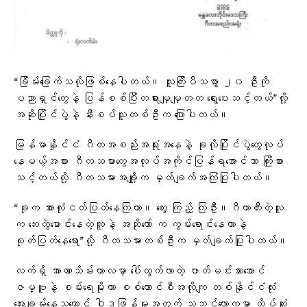
“ခြိမ်းခြေက်သလိုဖြစ်နေပါတယ်။ လူကြိးပီသစွာ ၂၀ ဦးကို
ပညာရှင်တွေနဲ့ ပြန်စစ်ပြီးတရားမျှမျှတတ ရွေးပေးသင့်တယ်”လို့
အဆိုပြိုင်ပွဲနဲ့ နီးစပ်သူတစ်ဦးက ပြောပါတယ်။
မြန်မာနိုင်ငံ ဂီတအစည်းအရုံးအနေနဲ့ ခုလိုပြိုင်ပွဲတွေလုပ်
နေမယ့်အစား ဂီတသမားတွေအလုပ်အကိုင်ပြန်ရအောင်သာ ကြိုးစား
သင့်တယ်လို့ ဂီတသမားအချို့က မှတ်ချက်အကြံပြုပါတယ်။
“ခုက အားလုံးငတ်ပြတ်နေကြတာ။ တွေး ကြည့် ကြဦး။ဂီတာတီးတဲ့လူ
က ဘေးတွဲမောင်းနေတဲ့လူနဲ့ အဆိုတော် က ကွမ်းရောင်းနေတာနဲ့
စုတ်ပြတ်နေရော”လို့ ဂီတသမားတစ်ဦးက မှတ်ချက်ပြုပါတယ်။
လက်ရှိ အာဏာသိမ်းကာလမှာ ပေါ်ထွက်လာတဲ့ ဇာတ်မင်းသားအောင်
ဇမ္ဗူနဲ့ စမ်းရေမိုးဟာ စစ်ကောင်စီအလိုကျ တစ်နိုင်ငံလုံး
အေးချမ်းနေသယောင် ဝါဒဖြန့်မှုအတွက် သဘင်လောကမှာ ထိပ်ဆုံး