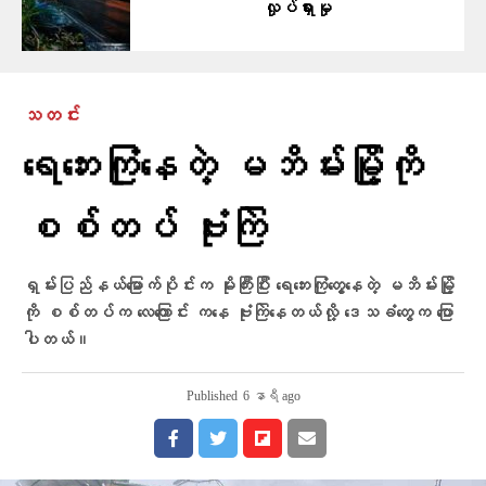
လှုပ်ရှားမှု
သတင်း
ရေဘေးကြုံနေတဲ့ မဘိမ်းမြို့ကို
စစ်တပ် ဗုံးကြဲ
ရှမ်းပြည်နယ်မြောက်ပိုင်းက မိုးကြီးပြီး ရေဘေးကြုံတွေ့နေတဲ့ မဘိမ်းမြို့
ကို စစ်တပ်က လေကြောင်း ကနေ ဗုံးကြဲနေတယ်လို့ ဒေသခံတွေက ပြော
ပါတယ်။
Published
6 နာရီ ago