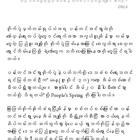
ထံမှ သိမ်းဆည်းရရှိတဲ့ ခဲယမ်းနဲ့ ဆက်စပ်ပစ္စည်းအချို့။ ဓာတ်ပုံ –
DNLA
တိုက်ပွဲမှတ်တမ်းရုပ်သံအရ ပန်းတင်အင်းရွာထဲကို
တော်လှန်ရေးတပ်ဖွဲ့တွေဝင်ရောက်အကာ အကွယ်ယူချိန်မှာ လမ်းမှာ
တွေ့တဲ့ ပြည်သူအချို့ကို တိုက်ပွဲဖြစ်နေတာကြောင့် ဘေးလွတ်ရာ ခေတ္တ
ရှောင်တိမ်းနေကြဖို့ ရဲဘော်တွေက သတိ ပေးပြောကြားနေတာကို တွေ့မြင်ရပါ
တယ်။
ပန်းတင်အင်းရွာတိုက်ပွဲနဲ့ပတ်သက်လို့ ဒေသခံစစ်ရေးသတင်း
ရင်းမြစ်တစ်ဦးက”မနေ့(ဇူလိုင် ၃၀)ကတော့ အိမ်တစ်ဆောင်
မီးထပ်ရှို့သွားတယ်ဗျ။ အားလုံးပေါင်း အိမ်၂၀ နီးပါးမီးလောင်းသွား
တယ်လို့ သိရတယ်”လို့ People’s Spring ကို ပြောပါတယ်။
ကြားဖြတ်တိုက်ခိုက်ခံရပြီးချိန်မှာ စစ်တပ်စစ်ကြောင်းဟာ ပန်း
တင်အင်းရွာမှနေအိမ်အချို့ကို မီးရှို့ဖျက်ဆီးပြီး ထားဝယ်ရေနက်
ဆိပ်ကမ်းဘက် ဆက်ထွက်သွားခဲ့ပေမယ့် ရွာဘက်ကိုပြန်လှည့်လာ
တာကြောင့် ဒေသခံပြည်သူတွေ ထပ်မံထွက်ပြေးတိမ်းရှောင်နေကြရ
တယ်လို့ အဲဒီသတင်းရင်းမြစ်က ဆက်ပြောပါတယ်။