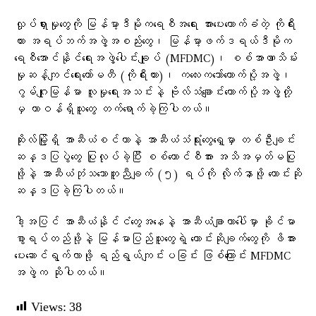
လှုပ်ရှားမှုတွေကို မြန်မာ့ဒီမိုကရေစီအရေး အားပေးထောက်ခံတဲ့ ကိုရီး
ယား အရပ်ဘက်အဖွဲ့အစည်းတွေ၊ မြန်မာ့ဖက်ဒရယ်ဒီမိုက
ရေစီအောင်နိုင်ရေးအဖွဲ့ပေါင်းချုပ် (MFDMC)၊ စစ်အာဏာသိမ်း
မှုဆန့်ကျင်ရေးကော်မတီ (ကိုရီးယား)၊ ကလေးကဘော်ထောက်ပို့အဖွဲ့၊
ဂွမ်ဂျုးမြန်မာ လူမှုရေးအသင်းနဲ့ ဗိုလ်သံချောင်းထောက်ပို့အဖွဲ့တို့
မှ တာဝန်ရှိသူတွေ တက်ရောက်ခဲ့ကြပါတယ်။
ဆိုးလ်မြို့ရှိ အာဆီယံစင်တာနဲ့ အာဆီယံသံရုံးတွေရှေ့မှာ တစ်ဦးချင်း
ဆန္ဒပြပွဲတွေ ပြုလုပ်ခဲ့ပြီး စစ်ကောင်စီအား အသိအမှတ်မပြု
ဖို့နဲ့ အာဆီယံဘုံသဘောတူညီချက် (၅) ရပ်ကို လိုက်နာဖို့ တောင်းဆို
ဆန္ဒပြခဲ့ကြပါတယ်။
ဒါ့အပြင် အာဆီယံနိုင်ငံတွေအနေနဲ့ အာဆီယံချာတာပေါ်မှာ ခိုင်မာ
စွာရပ်တည်ဖို့နဲ့ မြန်မာပြည်သူတွေရဲ့ တောင်းဆိုချက်တွေကို ဖိအား
ပေးဆောင်ရွက်လာဖို့ ရည်ရွယ်ကျင်းပခြင်း ဖြစ်ကြောင်း MFDMC
အဖွဲ့က ဆိုပါတယ်။
Views:
38