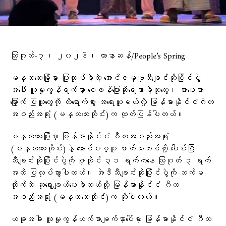
သြဂုတ်-၇၊ ၂၀၂၆၊ ဟာနာဆန်/People’s Spring
မန္တလေးမြို့မှာ ပြုလုပ်ခဲ့တဲ့ အောင်ဇမ္ဗူသီချင်းဆိုပြိုင်ပွဲ
အပေါ် လူမှုကွန်ရက်မှာ ဝေဖန်ပြောဆိုရေးသားခဲ့သူတွေ၊ အားပေးအား
မြှောက် ပြုသူတွေကို ထိရောက်စွာ အရေးယူမယ်လို့ မြန်မာနိုင်ငံဂီတ
အစည်းအရုံး (မန္တလေးတိုင်း)က ထုတ်ပြန်ပါတယ်။
မန္တလေးမြို့မှာ မြန်မာနိုင်ငံ ဂီတအစည်းအရုံး
(မန္တလေးတိုင်း)နဲ့ အောင်ဇမ္ဗူ ဇာတ်သဘင်တို့ ပေါင်းပြီး
သီချင်းဆိုပြိုင်ပွဲကို ဇူလိုင် ၃၁ ရက်ကနေ သြဂုတ် ၃ ရက်
အထိ ပြုလုပ်သွားပါတယ်။ အဲဒီသီချင်းဆိုပြိုင်ပွဲကို ဘက်မ
လိုက်ဘဲ ဆုရွေးချယ်ပေးခဲ့တယ်လို့ မြန်မာနိုင်ငံ ဂီတ
အစည်းအရုံး (မန္တလေးတိုင်း)က ဆိုပါတယ်။
ယခုအခါ လူမှုကွန်ယက်စာမျက်နှာပေါ်မှာ မြန်မာနိုင်ငံ ဂီတ