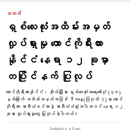
သတင်း
ရှစ်လေးလုံးအထိမ်းအမှတ်
လှုပ်ရှားမှု တောင်ကိုရီးယား
နိုင်ငံ နေရာ ၁၂ ခုမှာ
တပြိုင်နက် ပြုလုပ်
တောင်ကိုရီးယားနိုင်ငံ၊ ဆိုးလ်မြို့မှာ ရှစ်လေးလုံးအရေးတော်ပုံ (၃၈)
နှစ်မြောက် အထိမ်းအမှတ်အဖြစ် ဒီကနေ့(သြဂုတ် ၇)မှာ တောင်
ကိုရီးယား-အာဆီယံစင်တာနဲ့ အာဆီယံသံရုံးအပါအဝင် နေရာ ၁၂
ခုမှာ လှုပ်ရှားမှုတွေ ပြုလုပ်ခဲ့ပါတယ်။
Published
6 နာရီ ago