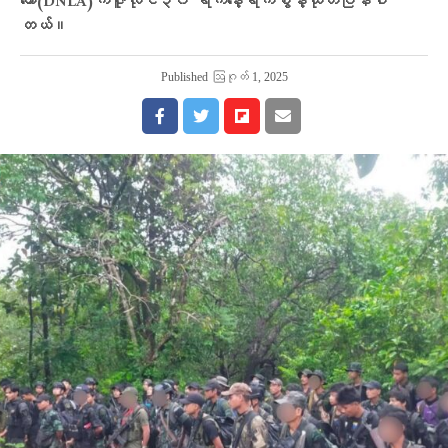
တော်(DNLA)ကဇူလိုင်၃၀ ရက်နေ့ရက်စွဲနဲ့ထုတ်ပြန်ပါ
တယ်။
Published
ဩဂုတ် 1, 2025