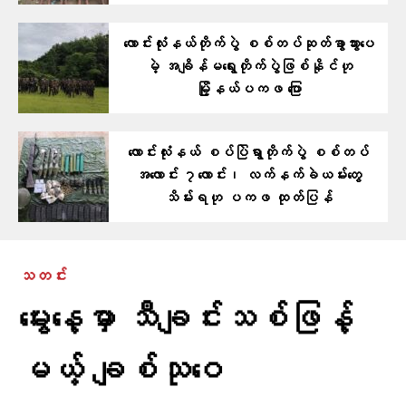
လောင်းလုံးနယ်တိုက်ပွဲ စစ်တပ်ဆုတ်ခွာသွားပေ
မဲ့ အချိန်မရွေးတိုက်ပွဲဖြစ်နိုင်ဟု
မြို့နယ်ပကဖ ပြော
လောင်းလုံးနယ် စပ်ပြဲရွာတိုက်ပွဲ စစ်တပ်
အလောင်း ၇လောင်း၊ လက်နက်ခဲယမ်းတွေ
သိမ်းရဟု ပကဖ ထုတ်ပြန်
သတင်း
မွေးနေ့မှာ သီချင်းသစ်ဖြန့်
မယ့် ချစ်သုဝေ