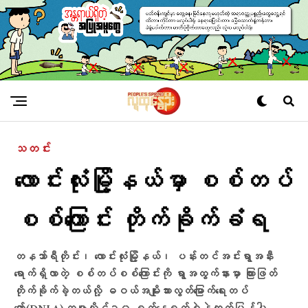
သတင်း
လောင်းလုံးမြို့နယ်မှာ စစ်တပ်
စစ်ကြောင်း တိုက်ခိုက်ခံရ
တနသ်ာရီတိုင်း၊ လောင်းလုံးမြို့နယ်၊ ပန်းတင်အင်းရွာအနီး
ရောက်ရှိလာတဲ့ စစ်တပ်စစ်ကြောင်းကို ရွာအထွက်နားမှာ ကြားဖြတ်
တိုက်ခိုက်ခဲ့တယ်လို့ ဓဝယ်အမျိုးသားလွတ်မြောက်ရေးတပ်