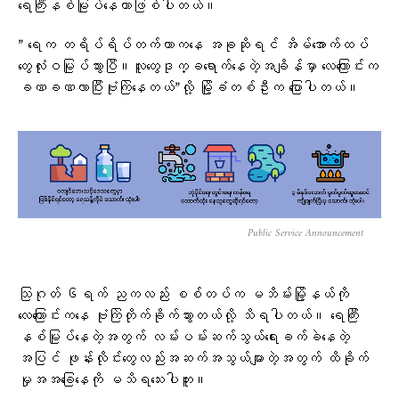
ရေကြီးနစ်မြုပ်နေတာဖြစ်ပါတယ်။
” ရေက တရိပ်ရိပ်တက်တာကနေ အခုဆိုရင် အိမ်အောက်ထပ်
တွေလုံးဝမြုပ်သွားပြီ။လူတွေဒုက္ခရောက်နေတဲ့အချိန်မှာ လေကြောင်းက
ခဏခဏလာပြီးဗုံးကြဲနေတယ်”လို့ မြို့ခံတစ်ဦးက ပြောပါတယ်။
Public Service Announcement
သြဂုတ် ၆ရက် ညကလည်း စစ်တပ်က မဘိမ်းမြို့နယ်ကို
လေကြောင်းကနေ ဗုံးကြဲတိုက်ခိုက်သွားတယ်လို့ သိရပါတယ်။ ရေကြီး
နစ်မြုပ်နေတဲ့အတွက် လမ်းပမ်းဆက်သွယ်ရေးခက်ခဲနေတဲ့
အပြင် ဖုန်းလိုင်းတွေလည်းအဆက်အသွယ်များတဲ့အတွက် ထိခိုက်
မှုအအခြေနေကို မသိရသေးပါဘူး။