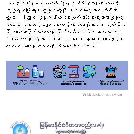
အစည်းအရုံး (မန္တလေးတိုင်း)ရဲ့ ဂုဏ်သိက္ခာကျဆင်းစေဖို့
ရည်ရွယ်ပြီး ရေးသား ပြောဆိုတာတွေကို မှတ်တမ်းတွေအရ သိရှိထား
ကြောင်း၊ ဒါ့ကြောင့် လူမှုကွန်ယက်စာမျက်နှာပေါ်မှာရေးသားထားကြသူတွေ
အနေနဲ့ ဂုဏ်သိက္ခာကျဆင်းစေဖို့ ရေးသားပြောဆိုထားတာ၊ သွယ်ဝိုက်
ပြီး အားပေးအားမြှောက်ထားတာတွေကို မြန်မာနိုင်ငံဂီတ အစည်းအရုံး
(မန္တလေးတိုင်း)ကနေ တည်ဆဲဥပဒေ၊ နည်းဥပဒေတွေနဲ့ထိ
ရောက်စွာ အရေးယူသွားမယ်လို့ ခြိမ်းခြောက်ခဲ့ပါတယ်။
Public Service Announcement