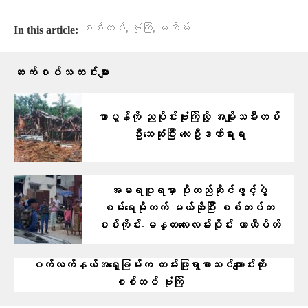
,
,
စစ်တပ်
ဗုံးကြဲ
မဘိမ်း
In this article:
ဆက်စပ်သတင်းများ
ဖာပွန်ကို ညပိုင်းဗုံးကြဲလို့ အမျိုးသမီးတစ်
ဦးသေဆုံးပြီး လေးဦးဒဏ်ရာရ
အမရပူရမှာ ပိုးထည်ဆိုင်ဖွင့်ပွဲ
စမ်းရေမိုးတက် မယ်ဆိုပြီး စစ်တပ်က
စစ်ကိုင်း-မန္တလေးလမ်းပိုင်း ယာယီပိတ်
ဝက်လက်နယ်အရှေ့ခြမ်းက ကမ်းဖြူရွာစာသင်ကျောင်းကို
စစ်တပ် ဗုံးကြဲ