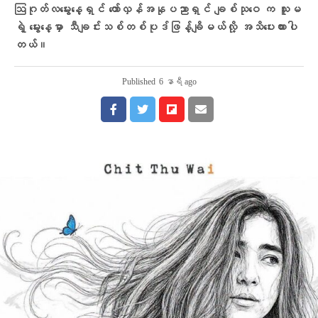
ဩဂုတ်လမွေးနေ့ရှင် တော်လှန်အနုပညာရှင် ချစ်သုဝေ က သူမ
ရဲ့ မွေးနေ့မှာ သီချင်းသစ်တစ်ပုဒ်ဖြန့်ချိမယ်လို့ အသိပေးထားပါ
တယ်။
Published
6 နာရီ ago