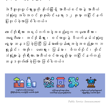
အဲဒီလူထုလှုပ်ရှားမှုကို ဆိုးလ်မြို့ရှိ အာဆီယံစင်တာနဲ့ အာဆီယံ
သံရုံးတွေ အပါအဝင် စုစုပေါင်း နေရာ ၁၂ ခုမှာ တပြိုင်နက်
ပြုလုပ်ခဲ့တာဖြစ်ပါတယ်။
တောင်ကိုရီးယား အရပ်ဘက်အဖွဲ့အစည်းတွေက ကမ္ဘောဒီးယား၊
အရှေ့တီမော၊ အင်ဒိုနီးရှား၊ စင်ကာပူနဲ့ ဗီယက်နမ်သံရုံးတွေ
ရှေ့မှာ ဆန္ဒပြခဲ့ကြပြီး မြန်မာတော်လှန်ရေးအဖွဲ့အစည်းများက ဘ
ရူနိုင်း၊ လာအို၊ မလေးရှား၊ မြန်မာ၊ ဖိလစ်ပိုင်၊ ထိုင်း
သံရုံးများနဲ့ ကိုရီးယား-အာဆီယံစင်တာ ရှေ့တို့မှာ တပြိုင်နက်တည်း
ဆန္ဒထုတ်ဖော်ခဲ့ကြတာ ဖြစ်ပါတယ်။
Public Service Announcement