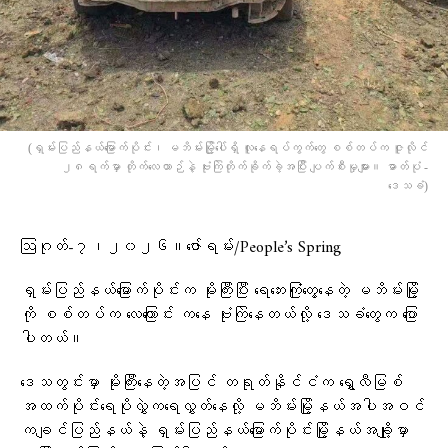
(ရှမ်းပြည်နယ်မြောက်ပိုင်း၊ မဘိမ်းမြို့ပေါ်ရှိ လူနေရပ်ကွက်တွေ စစ်တပ်က ဇူလိုင်
၂၈ရက်မှာ တိုက်လေယာဉ်နဲ့ ဗုံးကြဲတိုက်ခိုက်ခဲ့အပြီး ပျက်စီးမှုများ။ ဓာတ်ပုံ -
ဒေသခံ)
ဩဂုတ်-၇၊၂၀၂၆။ဇော်ရမ်း/People’s Spring
ရှမ်းပြည်နယ်မြောက်ပိုင်းက မိုးကြီးပြီး ရေဘေးကြုံတွေ့နေတဲ့ မဘိမ်းမြို့
ကို စစ်တပ်က လေကြောင်း ကနေ ဗုံးကြဲနေတယ်လို့ ဒေသခံတွေက ပြော
ပါတယ်။
ဒေသတွင်းမှာ မိုးကြီးနေတဲ့အပြင် တရုတ်နိုင်ငံက ရွှေလီမြစ်
အထက်ပိုင်းရေပိုလွှဲက​ရေလွှတ်နေလို့ မဘိမ်းမြို့နယ်အပါအဝင်
ကချင်ပြည်နယ်နဲ့ ရှမ်းပြည်နယ်မြောက်ပိုင်းမြို့နယ်အချို့မှာ