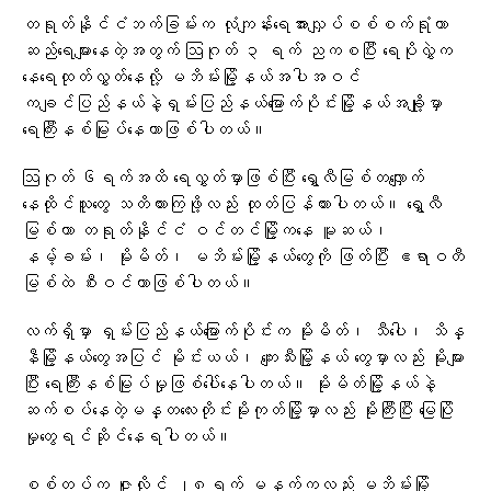
တရုတ်နိုင်ငံဘက်ခြမ်းက လုံကျန်းရေအားလျှပ်စစ်စက်ရုံဟာ
ဆည်ရေများနေတဲ့အတွက် ဩဂုတ် ၃ ရက် ညကစပြီး ရေပိုလွှဲက‌
နေရေထုတ်လွှတ်နေလို့ မဘိမ်းမြို့နယ်အပါအဝင်
ကချင်ပြည်နယ်နဲ့ရှမ်းပြည်နယ်မြောက်ပိုင်းမြို့နယ်အချို့မှာ
ရေကြီးနစ်မြုပ်နေတာဖြစ်ပါတယ်။
ဩဂုတ် ၆ရက်အထိ ရေလွှတ်မှာဖြစ်ပြီး ရွှေလီမြစ်တလျှောက်
နေထိုင်သူတွေ သတိထားကြဖို့လည်း ထုတ်ပြန်ထားပါတယ်။ ရွှေလီ
မြစ်ဟာ တရုတ်နိုင်ငံ ဝင်တင်မြို့ကနေ မူဆယ်၊
နမ့်ခမ်း၊ မိုးမိတ်၊ မဘိမ်းမြို့နယ်တွေကို ဖြတ်ပြီး ဧရာဝတီ
မြစ်ထဲ စီးဝင်တာဖြစ်ပါတယ်။
လက်ရှိမှာ ရှမ်းပြည်နယ်မြောက်ပိုင်းက မိုးမိတ်၊ သီပေါ၊ သိန္
နီမြို့နယ်တွေအပြင် မိုင်းယယ်၊ ကျေးသီးမြို့နယ်‌ တွေမှာလည်း မိုးများ
ပြီး ရေကြီးနစ်မြုပ်မှုဖြစ်ပေါ်နေပါတယ်။ မိုးမိတ်မြို့နယ်နဲ့
ဆက်စပ်နေတဲ့မန္တလေးတိုင်းမိုးကုတ်မြို့မှာလည်း မိုးကြီးပြီး မြေပြို
မှုတွေရင်ဆိုင်နေရပါတယ်။
စစ်တပ်က ဇူလိုင် ၂၈ရက် မနက်ကလည်း မဘိမ်းမြို့