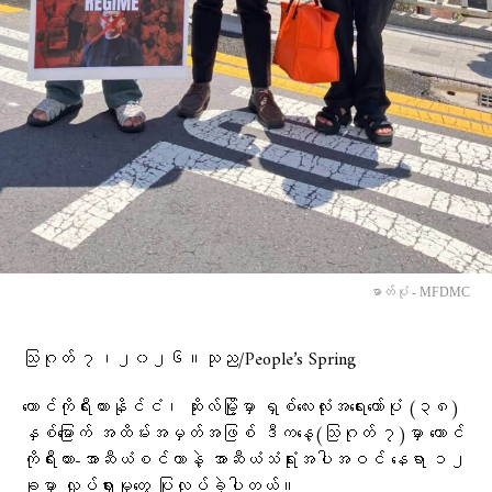
ဓာတ်ပုံ - MFDMC
သြဂုတ် ၇၊၂၀၂၆။သုည/People’s Spring
တောင်ကိုရီးယားနိုင်ငံ၊ ဆိုးလ်မြို့မှာ ရှစ်လေးလုံးအရေးတော်ပုံ (၃၈)
နှစ်မြောက် အထိမ်းအမှတ်အဖြစ် ဒီကနေ့(သြဂုတ် ၇)မှာ တောင်
ကိုရီးယား-အာဆီယံစင်တာနဲ့ အာဆီယံသံရုံးအပါအဝင် နေရာ ၁၂
ခုမှာ လှုပ်ရှားမှုတွေ ပြုလုပ်ခဲ့ပါတယ်။