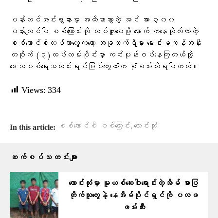
ပန်းတင်အင်းရွာနားမှာ အထိနာသွားတဲ့ အင် အား ၃၀၀
ဝန်းကျင်ပါ စစ်ကြောင်းကို တပ်ကူပေးဖို့ နောက် ကနေလိုက်လာတဲ့
စစ်ကောင်စီတပ်သားတွေကတော့ အခုလက်ရှိမှာ မောင်းမကန်အနီး
တဝိုက် (၃)ထပ်လမ်းပိုင်းမှာ ကင်းပုန်းဝပ်နေကြတယ်လို့
ဒေသစစ်ရေးသတင်းရင်းမြစ်တွေထံက စုံစမ်းသိရပါတယ်။
Views:
334
,
စစ်ကောင်စီ စစ်ကြောင်း
လောင်းလုံး
In this article:
ဆက်စပ်သတင်းများ
လောင်းလုံးမှာ မူးယစ်ဆေးဝါးရောင်းတဲ့အိမ် ဓားပြ
တိုက်သူတွေနဲ့ နေအိမ်ပိုင်ရှင်ကို ပလဖ
ဖမ်းဆီး