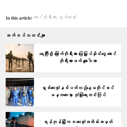
,
တောင်ကိုရီးယား
ရှစ်လေးလုံး
In this article:
ဆက်စပ်သတင်းများ
ရေကြီးလို့ မြောက်ကိုရီးယား မြေမြှုပ်မိုင်းတွေ တောင်
ကိုရီးယားဖက် မျောပါလာ
ရှစ်လေးလုံးနှစ်ပတ်လည်နေ့မတိုင်ခင်
မန္တလေးမှာ လုံခြုံရေးတင်းကြပ်
ရန်ကုန်မြို့က ၈လေးလုံးအထိမ်းအမှတ်