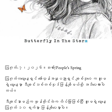
ဩဂုတ်-၇၊၂၀၂၆။ဆဏ်း/People’s Spring
ဩဂုတ်လမွေးနေ့ရှင် တော်လှန်အနုပညာရှင် ချစ်သုဝေ က သူမ
ရဲ့ မွေးနေ့မှာ သီချင်းသစ်တစ်ပုဒ်ဖြန့်ချိမယ်လို့ အသိပေးထားပါ
တယ်။
သီချင်းနာမည်က မုန်တိုင်းထဲက လိပ်ပြာဖြစ်ပြီး သူမရဲ့ မွေးနေ့
ဩဂုတ် ၁၀ ရက်မှာ ဖြန့်ချိပေးမှာပါ။