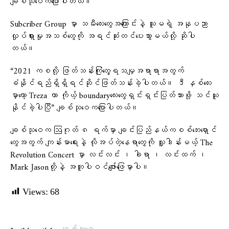
ချစ်သုဝေကပြောပါတယ်။
Subcriber Group မှာ သမီးလေးတွေအကြောင်းနဲ့ သူမရဲ့ အနုပညာ
လှုပ်ရှားမှုအသစ်တွေကို အရင်ဆုံးတင်ပေးသွားမယ်လို့ ဆိုပါ
တယ်။
“2021 ကစလို့ ဖြတ်သန်းကြုံတွေ့ရသမျှအရာရာအတွက်
ခံနိုင်ရည်ရှိရှိရင်ဆိုင်ဖြတ်သန်းခဲ့ပါတယ်။ ဒီ နှစ်လေး
မှာတော့ Treza ဟာ ကိုယ့် boundaryလေးတွေရှင်းရှင်းပြတ်သားဖို့ သင်ယူ
နိုင်ခဲ့ပါပြီ” ချစ်သုဝေကပြောပါတယ်။
ချစ်သုဝေက ဩဂုတ် ၈ ရက်မှာ ချင်းပြည်နယ်ကစစ်ဘေးရှောင်
တွေအတွက် ကျန်းမာရေးနဲ့ လိုအပ်တဲ့နေရာတွေကို လှူဒါန်းမယ့် The
Revolution Concert မှာ လင်းလင်း ၊ ခါရာ ၊ လင်းထက် ၊
Mark Jasonတို့နဲ့ အတူပါဝင်ဖျော်ဖြေမှာပါ။
Views:
68