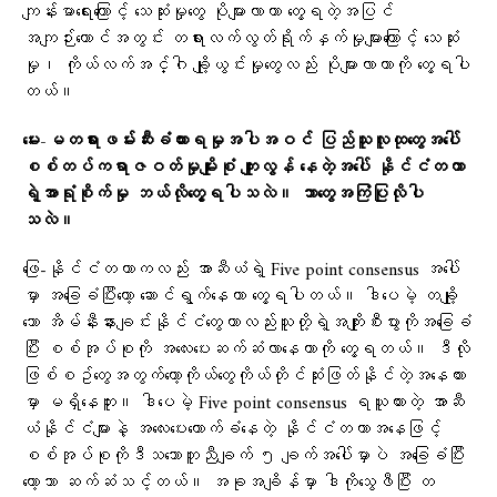
ကျန်းမာရေးကြောင့် သေဆုံးမှုတွေ ပိုများလာတာ တွေ့ရတဲ့အပြင်
အကျဉ်းထောင်အတွင်း တရားလက်လွတ်ရိုက်နှက်မှုများကြောင့် သေဆုံး
မှု၊ ကိုယ်လက်အင်္ဂါ ချို့ယွင်းမှုတွေလည်း ပိုများလာတာကို တွေ့ရပါ
တယ်။
​မေး-မတရားဖမ်းဆီးခံထားရမှုအပါအဝင် ပြည်သူလူထုတွေအပေါ်
စစ်တပ်ကရာဇဝတ်မှုမျိုးစုံ ကျူးလွန် နေတဲ့အပေါ် နိုင်ငံတကာ
ရဲ့အာရုံစိုက်မှု ဘယ်လိုတွေ့ရပါသလဲ။ ဘာတွေအကြံပြုလိုပါ
သလဲ။
​ဖြေ-နိုင်ငံတကာကလည်း အာဆီယံရဲ့ Five point consensus အပေါ်
မှာ အခြေခံပြီးတော့ ဆောင်ရွက်နေတာ တွေ့ရပါတယ်။ ဒါပေမဲ့ တချို့
သော အိမ်နီးနားချင်းနိုင်ငံတွေဟာလည်းသူတို့ရဲ့အကျိုးစီးပွားကိုအခြေခံ
ပြီး စစ်အုပ်စုကို အလေးပေးဆက်ဆံလာနေတာကို တွေ့ရတယ်။ ဒီလို
ဖြစ်စဥ်တွေအတွက်တော့ကိုယ်တွေကိုယ်တိုင်ဆုံးဖြတ်နိုင်တဲ့အနေထား
မှာ မရှိနေဘူး။ ဒါပေမဲ့ Five point consensus ရယူထားတဲ့ အာဆီ
ယံနိုင်ငံများနဲ့ အလေးပေးထောက်ခံနေတဲ့ နိုင်ငံတကာအနေဖြင့်
စစ်အုပ်စုကိုဒီသဘောတူညီချက် ၅ ချက်အပေါ်မှာပဲ အခြေခံပြီး
တော့သာ ဆက်ဆံသင့်တယ်။ အခုအချိန်မှာ ဒါကိုသွေဖီပြီး တ