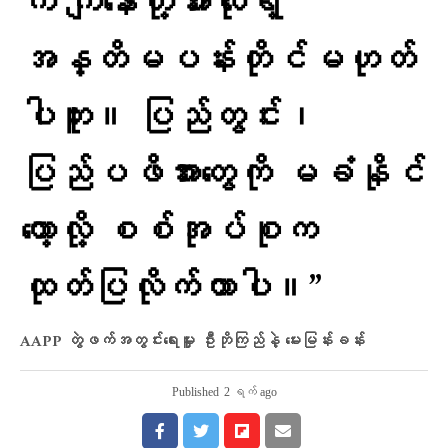
က ကျနော်တို့အားလုံးရဲ့
အန္တိမပန်းတိုင်မဟုတ်
ပါဘူး။ ပြည်တွင်း၊
ပြည်ပဖိအားတွေကို မခံနိုင်
တော့လို့ စစ်အုပ်စုက
ထုတ်ပြလိုက်တာပါ။”
AAPP တွဲဖက်အတွင်းရေးမှူး ဦးဘိုကြည်နဲ့ မေးမြန်းခန်း
Published
2 ရက် ago