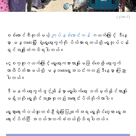
(ပုံဟောင်း)
စစ်ကောင်စီထုတ်မယ့်
ကျပ်နှစ်သောင်းတန်
ဂယက်ကြောင့် ဒီနေ့
မှာ မန္တလေးမြို့ ရဲ့ရွှေဈေးကွက်ကို ပိတ်ထားရတယ်လို့ ရွှေလုပ်ငန်း
ရှင်အချို့ထံကသိရပါတယ်။
ငွေစက္ကူဂယက်ကြောင့် ရွှေဈေးကစားတာမျိုးမဖြစ်စေဖို့ ဈေးကွက်
ယာယီပိတ်ထားမယ်လို့ မန္တလေးရွှေအသင်းကလည်းဒီနေ့မှာ ကြေညာ
ပါတယ်။
ဒီမနက် ဈေးကွက်ဖွင့်ချိန်မှာ ရွှေပေါက်ဈေး သတ်မှတ်နိုင်တာမျိုး
မရှိသလို ရွှေဆိုင်အများစုလည်းအရောင်းပိတ်လိုက်တာပါ။
ရွှေသွားရောက်ဝယ်သူတစ်ဦးရဲ့ပြောပြချက်အရ ရွှေဆိုင်တွေဟာ ရွှေအ
ရောင်းပိတ်ပြီး အဝယ်သာလက်ခံတယ်လို့သိရပါတယ်။