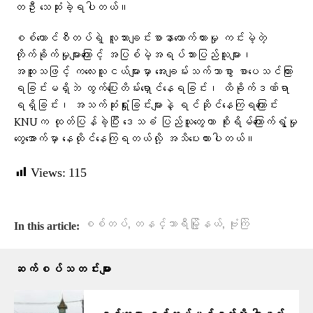
တဦး သေဆုံးခဲ့ရပါတယ်။
စစ်ကောင်စီတပ်ရဲ့ လူသားချင်းစာနာထောက်ထားမှု ကင်းမဲ့တဲ့
တိုက်ခိုက်မှုများကြောင့် အပြစ်မဲ့အရပ်သားပြည်သူများ၊
အထူးသဖြင့် ကလေးသူငယ်များမှာ အေးချမ်းသက်သာစွာ စာပေသင်ကြား
ရခြင်းမရှိဘဲ ထွက်ပြေးတိမ်းရှောင်နေရခြင်း၊ ထိခိုက်ဒဏ်ရာ
ရရှိခြင်း၊ အသက်ဆုံးရှုံးခြင်းများနဲ့ ရင်ဆိုင်နေကြရကြောင်း
KNUက ထုတ်ပြန်ခဲ့ပြီး ဒေသခံ ပြည်သူတွေဟာ စိုးရိမ်ကြောက်ရွံ့မှု
တွေအောက်မှာ နေထိုင်နေကြရတယ်လို့ အသိပေးထားပါတယ်။
Views:
115
,
,
စစ်တပ်
တနင်္သာရီမြို့နယ်
ဗုံးကြဲ
In this article:
ဆက်စပ်သတင်းများ