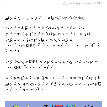
အပြီး ပျက်စီးမှုများ။ ဓာတ်ပုံ - KNU)
ဩဂုတ် ၅၊ ၂၀၂၆။ ထားမြတ်/People’s Spring
တနင်္သာရီမြို့နယ် လမိုင်းကော့ကျေးရွာကို စစ်တပ်က
တိုက်လေယာဉ်နဲ့ ဗုံးကြဲတိုက်ခိုက်လို့ အသက် ၆၀ အရွယ်
အမျိုးသမီး ၁ဦးသေဆုံးခဲ့ကြောင်း ကရင်အမျိုးသား
အစည်းအရုံး(KNU) မြိတ်ထားဝယ်ခရိုင်က သတင်းထုတ်ပြန်
ပါတယ်။
လမိုင်းကော့ရွာဟာ KNU အုပ်ချုပ်နယ်နယ်မြေ သတ်မှတ်ချက်
အရ KNU မြိတ်ထားဝယ်ခရိုင်
‎လယ်မူလားမြိုနယ်ထဲမှာ ရှိတာပါ။ စစ်တပ်က လမိုင်းကော့ရွာကို
ဩဂုတ် ၄ရက်ညနေပိုင်းမှာ ဗုံးကြဲခဲ့ရာ အမျိုးသမီး ၁ဦးသေဆုံးပြီး
၁ဦး ဒဏ်ရာရခဲ့တာပါ။