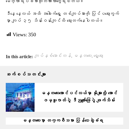
မေတ္တာရပ်ခံစာထုတ်ထားတာတွေ့ရပါတယ်။
ဒီနေ့ နေ့လယ် အထိ အခေါက်ရွှေ တစ်ကျပ်သားကို ပြင်ပဈေးကွက်
မှာ ကျပ် ၃၅ သိန်းဝန်းကျင်ထိ ဈေးတက်နေပါတယ်။
Views:
350
,
,
ကျပ်နှစ်သောင်းတန်
မန္တလေး
ရွှေဈေး
In this article:
ဆက်စပ်သတင်းများ
မန္တလေးအောင်ပင်လယ်မှာ မိုးများလို့ အောင်
ဇမ္ဗူဇာတ်ပွဲ ဒီညဖျော်ဖြေပွဲ ဖျက်သိမ်း
မန္တလေးမှာ တက္ကစီသမား ပြန်ပေးဆွဲခံရ