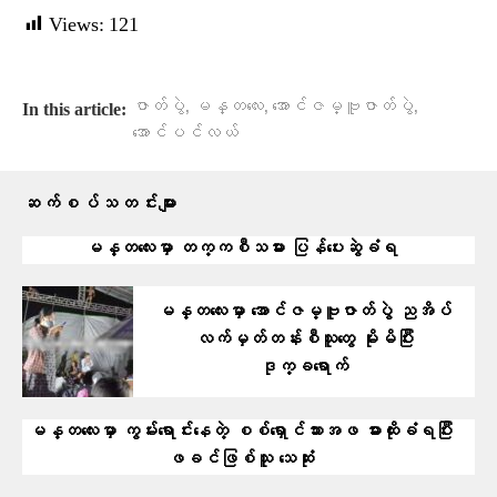
Views:
121
,
,
,
ဇာတ်ပွဲ
မန္တလေး
အောင်ဇမ္ဗူဇာတ်ပွဲ
In this article:
အောင်ပင်လယ်
ဆက်စပ်သတင်းများ
မန္တလေးမှာ တက္ကစီသမား ပြန်ပေးဆွဲခံရ
မန္တလေးမှာ အောင်ဇမ္ဗူဇာတ်ပွဲ ညအိပ်
လက်မှတ်တန်းစီသူတွေ မိုးမိပြီး
ဒုက္ခရောက်
မန္တလေးမှာ ကွမ်းရောင်းနေတဲ့ စစ်ရှောင်သားအဖ ဓားထိုးခံရပြီး
ဖခင်ဖြစ်သူ သေဆုံး