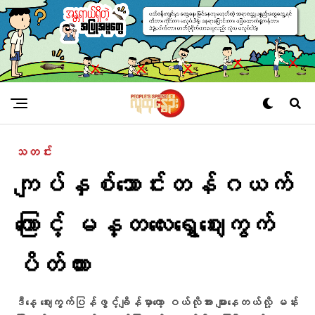
သတင်း
ကျပ်နှစ်သောင်းတန်ဂယက်
ကြောင့် မန္တလေးရွှေဈေးကွက်
ပိတ်ထား
ဒီနေ့ ဈေးကွက်ပြန်ဖွင့်ချိန်မှာတော့ ဝယ်လိုအား များနေတယ်လို့ မန်း