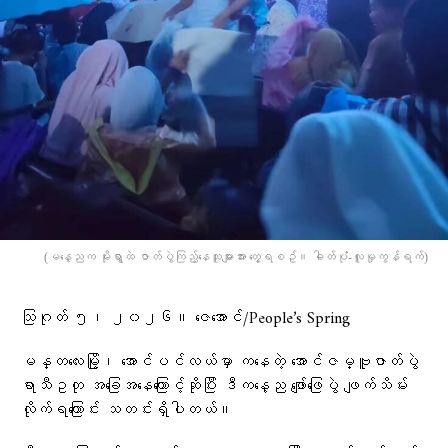
(မနေ့ညက မိုးရွာထဲ ဇာတ်ပွဲကြည့်နေသူများအား တွေ့ရစဥ်။ ဓါတ်ပုံံ-လူမှုကွန်ရက်)
သြဂုတ် ၅၊ ၂၀၂၆။ ဇေအောင်/People’s Spring
မန္တလေးမြို့၊ အောင်ပင်လယ်မှာ ကနေတဲ့ အောင်ဇမ္ဗူဇာတ်ပွဲ
ရာသီဥတု အခြေအနေကြောင့်ဆိုပြီး ဒီကနေ့ည ဖျော်ဖြေပွဲ ဖျက်သိမ်း
လိုက်ရကြောင်း သတင်းရှိပါတယ်။