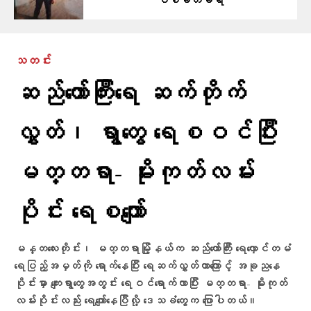
ပစ်ခတ်ခံရ
သတင်း
ဆည်တော်ကြီးရေ ဆက်တိုက်
လွှတ်၊ ရွာတွေ ရေစဝင်ပြီး
မတ္တရာ- မိုးကုတ်လမ်း
ပိုင်း ရေစကျော်
မန္တလေးတိုင်း၊ မတ္တရာမြို့နယ်က ဆည်တော်ကြီး ရေလှောင်တမံ
ရေပြည့်အမှတ်ကို ရောက်နေပြီး ရေဆက်လွှတ်တာကြောင့် အခု‌‌ညနေ
ပိုင်းမှာ ကျေးရွာတွေအတွင်း ရေဝင်‌ရောက်လာပြီး မတ္တရာ- မိုးကုတ်
လမ်းပိုင်းလည်း ရေကျော်နေပြီလို့ ဒေသခံတွေက ပြောပါတယ်။