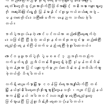
က ဆည်တော်ကြီးဆည်မှာ စိုးရိမ်ရေမှတ်ကိုကျော်လွန်နေတာကြောင့်
ရေတံခါးတွေကိုဖွင့်ချထားလိုက်ပြီဖြစ်တာကြောင့် အနီးအနားကကျေးရွာတွေ
ကို အရေးပေါ်ပြောင်းရွှေ့ဖို့ မြန်မာနိုင်ငံလူမှုကယ်ဆယ်ရေးအဖွဲ့ –
မန္တလေးတိုင်းဒေသကြီးကော်မတီက မနေ့ညက သတိပေးခဲ့ပါ
တယ်။
ဇာတ်ပွဲလာလုပ်နေတဲ့ အောင်ပင်လယ်ဟာ ဆည်တော်ကြီးရေရောက်တဲ့
ဒေသဖြစ်ပြီး ပြီးခဲ့တဲ့ ဆယ်စုနှစ်တစ်ခုအတွင်းမှာ ဆည်တော်ကြီး
ရေလျှံလို့ ရေနှစ်ကြိမ်ထက်မနည်း ရေကြီးခဲ့ဖူးပါသေးတယ်။
အောင်ဇမ္ဗူဇာတ်ပွဲကို ပွဲမစခင် ၃ ညအလိုကတည်းက
လက်မှတ်ရဖို့ ညအိပ်တန်းစီသူတွေရှိခဲ့ပြီး ပုံမှန်တစ်သိန်း
ခွဲတန်ဖျာဟာ ပြင်ပစျေးကွက်မှာ ကျပ်လေးသိန်းခန့်အထိ ပေါက်သွား
ခဲ့တယ်လို့ သိရပါတယ်။
လက်ရှိ လေးမျက်နှာမြို့မှာ ငဝန်မြစ်ရေကာတာကျိုးပေါက်ပြီး တစ်
မြို့နယ်လုံးနီးပါးရေဘေးကိုဆိုးရွာစွာကြုံတွေ့နေသလို ၊ကချင်ပြည်နယ်
ဖားကန့်မြို့နယ် အပါအဝင်ဒသေအချို့မှာ ရေကြီးရေလျှံမှုတွေ
ဖြစ်ပွားနေပြီး ပြည်သူသိန်းချီ ရေဘေးသင့်နေပါတယ်။