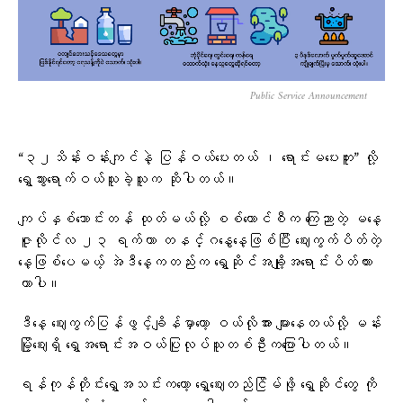
Public Service Announcement
“၃၂သိန်းဝန်းကျင်နဲ့ ပြန်ဝယ်ပေးတယ် ၊ ရောင်းမပေးဘူး” လို့
ရွှေသွားရောက်ဝယ်သူခဲ့သူက ဆိုပါတယ်။
ကျပ်နှစ်သောင်းတန် ထုတ်မယ်လို့ စစ်ကောင်စီက ကြေညာတဲ့ မနေ့
ဇူလိုင်လ ၂၃ ရက်ဟာ တနင်္ဂနွေနေ့ဖြစ်ပြီး ဈေးကွက်ပိတ်တဲ့
နေ့ဖြစ်ပေမယ့် အဲဒီနေ့ကတည်းက ရွှေဆိုင်အချို့အရောင်းပိတ်ထား
တာပါ။
ဒီနေ့ ဈေးကွက်ပြန်ဖွင့်ချိန်မှာတော့ ဝယ်လိုအား များနေတယ်လို့ မန်း
မြို့ဈေးရှိ ရွှေအရောင်းအဝယ်ပြုလုပ်သူတစ်ဦးကပြောပါတယ်။
ရန်ကုန်တိုင်းရွှေအသင်းကတော့ ရွှေဈေးတည်ငြိမ်ဖို့ ရွှေဆိုင်တွေ ကို