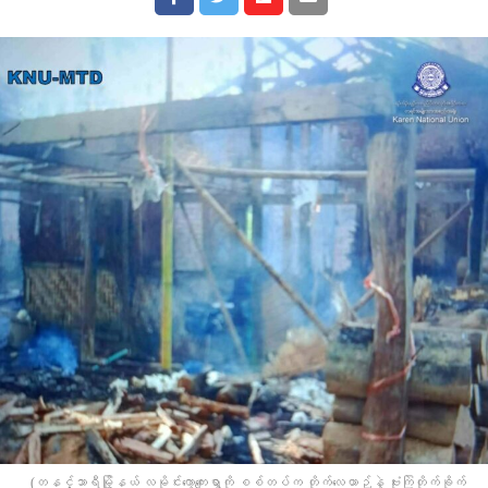
(တနင်္သာရီမြို့နယ် လမိုင်းကော့ကျေးရွာကို စစ်တပ်က တိုက်လေယာဉ်နဲ့ ဗုံးကြဲတိုက်ခိုက်