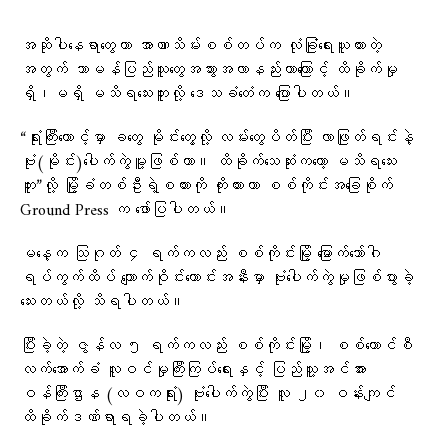
အဆိုပါနေရာတွေဟာ အာဏာသိမ်းစစ်တပ်က လုံခြုံရေးယူထားတဲ့
အတွက် သာမန်ပြည်သူတွေအသွားအလာနည်းတာကြောင့် ထိခိုက်မှု
ရှိ၊မရှိ မသိရသေးဘူးလို့ ဒေသခံ​တေံက ပြောပါတယ်။
“ရုံးကြီးထောင့်မှာ ခတွေ မိုင်းတွေ့လို့ လမ်းတွေပိတ်ပြီး လာဖြုတ်ရင်းနဲ့
ဗုံး(မိုင်း)ပေါက်ကွဲမူ့ဖြစ်တာ။ ထိခိုက်သေဆုံးကတော့ မသိရသေး
ဘူး”လို့ မြို့ခံတစ်ဦးရဲ့စကားကို ကိုးကားကာ စစ်ကိုင်းအခြေစိုက်
Ground Press က ဖော်ပြပါတယ်။
မနေ့က သြဂုတ် ၄ ရက်ကလည်း စစ်ကိုင်းမြို့ မြောက်ဘော်ဂါ
ရပ်ကွက်ထိပ် ကျောက်ဝိုင်းဟောင်းအနီးမှာ ဗုံးပေါက်ကွဲမှုဖြစ်ပွားခဲ့
သေးတယ်လို့ သိရပါတယ်။
ပြီးခဲ့တဲ့ ဇွန်လ ၅ ရက်ကလည်း စစ်ကိုင်းမြို့၊ စစ်ကောင်စီ
လက်အောက်ခံ လူဝင်မှုကြီးကြပ်ရေးနှင့် ပြည်သူ့အင်အား
ဝန်ကြီးဌာန (လဝကရုံး) ဗုံးပေါက်ကွဲပြီး လူ ၂၀ ဝန်းကျင်
ထိခိုက်ဒဏ်ရာရခဲ့ပါတယ်။