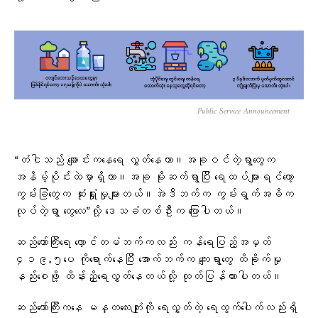
Public Service Announcement
“တံငါသည် ချောင်းကနေရေ လွှတ်နေတာ။အခုဝင်တဲ့ရွာတွေက
အနိမ့်ပိုင်းထဲမှာရှိတာ။အခု မိုးဆက်ရွာပြီး ရေထပ်များရင်တော့
ကွမ်းခြံတွေက ဆုံးရှုံးမှုများတယ်။အဲဒီဘက်က ကွမ်းရွက်အဓိက
လုပ်တဲ့ရွာ တွေလေ”လို့ ဒေသခံတစ်ဦးက ပြောပါတယ်။
ဆည်တော်ကြီးရေ လှောင်တမံဘက်ကလည်း ကန်ရေပြည့်အမှတ်
၄၁၉.၅ပေ ကိုရောက်နေပြီး အောက်ဘက်က ကျေးရွာတွေ ထိခိုက်မှု
နည်းစေဖို့ ထိန်းညှိရေလွှတ်နေတယ်လို့ ထုတ်ပြန်ထားပါတယ်။
ဆည်တော်ကြီးကနေ မန္တလေးကျုံးကို ရေလွှတ်တဲ့ ရေထွက်ပေါက်လည်းရှိ