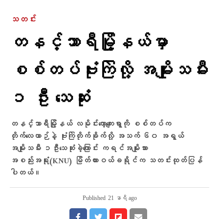
သတင်း
တနင်္သာရီမြို့နယ်မှာ
စစ်တပ်ဗုံးကြဲလို့ အမျိုးသမီး
၁ ဦး သေဆုံး
တနင်္သာရီမြို့နယ် လမိုင်းကော့ကျေးရွာကို စစ်တပ်က
တိုက်လေယာဉ်နဲ့ ဗုံးကြဲတိုက်ခိုက်လို့ အသက် ၆၀ အရွယ်
အမျိုးသမီး ၁ဦးသေဆုံးခဲ့ကြောင်း ကရင်အမျိုးသား
အစည်းအရုံး(KNU) မြိတ်ထားဝယ်ခရိုင်က သတင်းထုတ်ပြန်
ပါတယ်။
Published
21 နာရီ ago