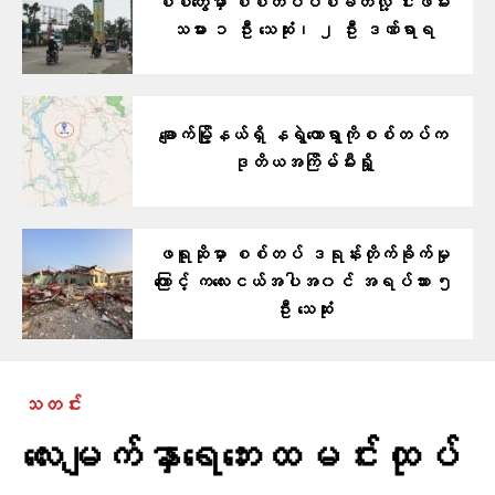
စစ်တွေမှာ စစ်တပ်ပစ်ခတ်လို့ ငါးဖမ်း
သမား ၁ ဦး သေဆုံး၊ ၂ ဦး ဒဏ်ရာရ
ချောက်မြို့နယ်ရှိ နရွဲတောရွာကိုစစ်တပ်က
ဒုတိယအကြိမ်မီးရှို့
ဖရူဆိုမှာ စစ်တပ် ဒရုန်းတိုက်ခိုက်မှု
ကြောင့် ကလေးငယ်အပါအ၀င် အရပ်သား ၅
ဦး သေဆုံး
သတင်း
လေးမျက်နှာရေဘေးထမင်းထုပ်