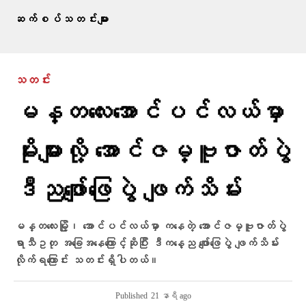
ဆက်စပ်သတင်းများ
သတင်း
မန္တလေးအောင်ပင်လယ်မှာ
မိုးများလို့ အောင်ဇမ္ဗူဇာတ်ပွဲ
ဒီညဖျော်ဖြေပွဲ ဖျက်သိမ်း
မန္တလေးမြို့၊ အောင်ပင်လယ်မှာ ကနေတဲ့ အောင်ဇမ္ဗူဇာတ်ပွဲ
ရာသီဥတု အခြေအနေကြောင့်ဆိုပြီး ဒီကနေ့ည ဖျော်ဖြေပွဲ ဖျက်သိမ်း
လိုက်ရကြောင်း သတင်းရှိပါတယ်။
Published
21 နာရီ ago