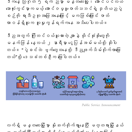
ဒီကနေ့ သြဂုတ် ၅ ရက် ညမှာ မန္တလေးမြို့၊ အောင်ပင်လယ်
ဘောလုံးကွင်းမှာကမယ့် အောင်ဇမ္ဗူဇာတ်သဘင်ရဲ့ ဒုတိယညပွဲ
စဉ်ကို ရာသီဥတုအခြေအနေကြောင့် မကဖြစ်ကြောင်း ဇာတ်
တာဝန်ရှိသူက လူမှုကွန်ရက်ကနေ အသိပေးပါတယ်။
ဒီညအတွက် ကြိုတင်ဝယ်ယူထားတဲ့ ဖျာနဲ့ ထိုင်ခုံဖိုးတွေကို
မနက်ဖြန် နေ့လယ် ၂ နာရီမှာ ငွေပြန်အမ်းမယ်လို့ ဆိုပါ
တယ်။ “ပွဲခင်းထဲ ဗွက်တွေထနေလို့ ဒီညဖျက်သိမ်းလိုက်တာပြော
တယ်”လို့ ဒေသခံတစ်ဦးက ပြောပါတယ်။
Public Service Announcement
လက်ရှိ မန္တလေးမြို့မှာ မိုးဆက်တိုက်ရွာနေပြီး မတ္တရာမြို့နယ်