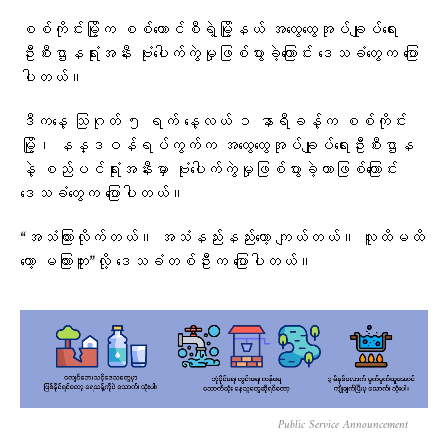
စစ်ကိုင်းမြို့က စစ်ကောင်စီရဲ့မြို့နယ် အထွေထွေအုပ်ချုပ်ရေး
ဦးစီးဌာနရုံးအနီး ဗုံးပေါက်ကွဲမှုဖြစ်ပွားခဲ့ကြောင်း ဒေသခံတွေက ပြော
ပါတယ်။
ဒီကနေ့ သြဂုတ် ၅ ရက် နေ့လယ် ၁ နာရီခန့်က စစ်ကိုင်း
မြို့၊ နန္ဒဝန်ရပ်ကွက်က အထွေထွေအုပ်ချုပ်ရေးဦးစီးဌာန
နဲ့ စည်ပင်ရုံးအနီးမှာ ဗုံးပေါက်ကွဲမှုဖြစ်ပွားခဲ့တာဖြစ်ကြောင်း
ဒေသခံတွေက ပြောပါတယ်။
“အသံကြားလိုက်တယ်။ အသံနည်းနည်းတော့ ကျယ်တယ်။ လူထိမထိ
တော့ မကြားဘူး”လို့ ဒေသခံတစ်ဦးက ပြောပါတယ်။
Public Service Announcement