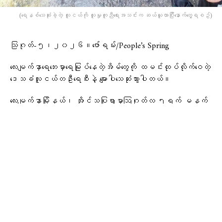
(​ရေနစ်​သေဆုံးခဲ့တဲ့ လူငယ်ကို လူမှုကူညီ​ရေးအသင်းက ဆယ်ယူလာပြီး​နောက်​တွေ့ရစဥ်)
သြဂုတ်-၅၊၂၀၂၆။ဇော်ရမ်း/People’s Spring
လေးမျက်နှာရေဘေးမှာရေမြုပ်နေတဲ့အိမ်တွေကို ထမင်းထုပ်လိုက်ဝေတဲ့
ဒေသခံလူငယ်တဦးရေစီးနဲ့ မျောပါသေဆုံးသွားပါတယ်။
လေးမျက်နှာမြို့နယ်၊ အိုင်သပြုရွာမှာဩဂုတ်လ ၅ရက် မနက်
၉နာရီခန့်က ဖြစ်ပွားခဲ့တာပါ။
“ရေထဲလမ်းလျှောက်ပြီးအိမ်တွေကိုဝေတာ။ ရေက အရမ်းစီးလာပြီး ပါသွား
တာပါ။ လိုက်ရှာတော့ အလောင်းပြန်ရတယ်”လို့ ဒေသခံတဦးကပြောပါ
တယ်။