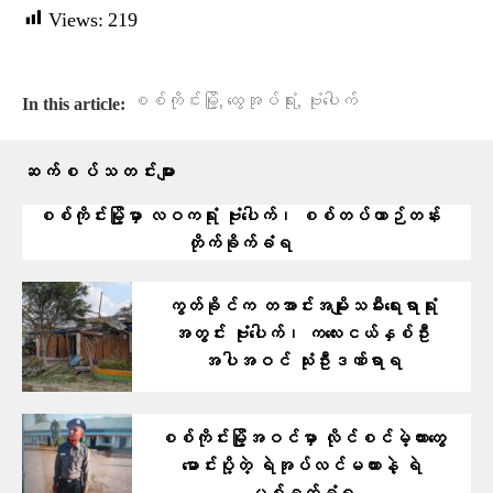
Views:
219
,
,
စစ်ကိုင်းမြို့
ထွေအုပ်ရုံး
ဗုံးပေါက်
In this article:
ဆက်စပ်သတင်းများ
စစ်ကိုင်းမြို့မှာ လဝကရုံး ဗုံးပေါက်၊ စစ်တပ်ယာဉ်တန်း
တိုက်ခိုက်ခံရ
ကွတ်ခိုင်က တအာင်းအမျိုးသမီးရေးရာရုံး
အတွင်း ဗုံးပေါက်၊ ကလေးငယ်နှစ်ဦး
အပါအဝင် သုံးဦးဒဏ်ရာရ
စစ်ကိုင်းမြို့အဝင်မှာ လိုင်စင်မဲ့ကားတွေ
မောင်းပို့တဲ့ ရဲအုပ်လင်မယားနဲ့ ရဲ