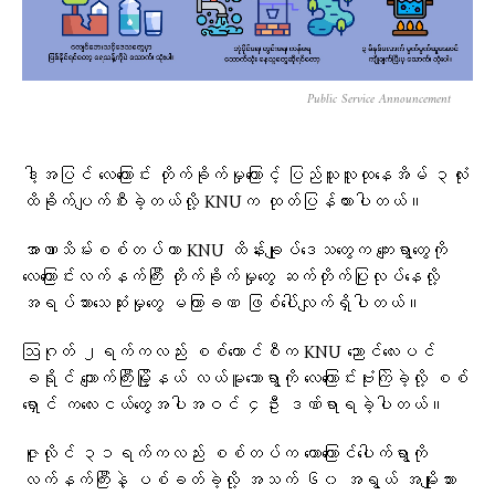
Public Service Announcement
ဒါ့အပြင် လေကြောင်း တိုက်ခိုက်မှုကြောင့် ပြည်သူလူထုနေအိမ် ၃လုံး
ထိခိုက်ပျက်စီးခဲ့တယ်လို့ KNUက ထုတ်ပြန်ထားပါတယ်။
အာဏာသိမ်းစစ်တပ်ဟာ KNU ထိန်းချုပ်ဒေသတွေက ကျေးရွာတွေကို
လေကြောင်းလက်နက်ကြီး တိုက်ခိုက်မှုတွေ ဆက်တိုက်ပြုလုပ်နေလို့
အရပ်သားသေဆုံးမှုတွေ မကြာခဏ ဖြစ်ပေါ်လျက်ရှိပါတယ်။
ဩဂုတ် ၂ရက်ကလည်း စစ်ကောင်စီက KNU ညောင်လေးပင်
ခရိုင် ကျောက်ကြီးမြို့နယ် လယ်မူသောရွာကို လေကြောင်းဗုံးကြဲခဲ့လို့ စစ်
ရှောင် ကလေးငယ်တွေအပါအဝင် ၄ဦး ဒဏ်ရာရခဲ့ပါတယ်။
ဇူလိုင် ၃၁ရက်ကလည်း စစ်တပ်က တောကြောင်ပေါက်ရွာကို
လက်နက်ကြီးနဲ့ ပစ်ခတ်ခဲ့လို့ အသက် ၆၀ အရွယ် အမျိုးသား