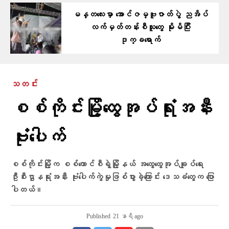
မန္တလေးမှာ အောင်ဇမ္ဗူဇာတ်ပွဲ ညအိပ်
လက်မှတ်တန်းစီသူတွေ မိုးမိပြီး
ဒုက္ခရောက်
သတင်း
စစ်ကိုင်းမြို့ထွေအုပ်ရုံးအနီး
ဗုံးပေါက်
စစ်ကိုင်းမြို့က စစ်ကောင်စီရဲ့မြို့နယ် အထွေထွေအုပ်ချုပ်ရေး
ဦးစီးဌာနရုံးအနီး ဗုံးပေါက်ကွဲမှုဖြစ်ပွားခဲ့ကြောင်း ဒေသခံတွေက ပြော
ပါတယ်။
Published
21 နာရီ ago