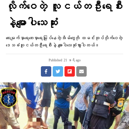
လိုက်ဝေတဲ့ လူငယ်တဦးရေစီး
နဲ့မျောပါသေဆုံး
လေးမျက်နှာရေဘေးမှာရေမြုပ်နေတဲ့အိမ်တွေကို ထမင်းထုပ်လိုက်ဝေတဲ့
ဒေသခံလူငယ်တဦးရေစီးနဲ့ မျောပါသေဆုံးသွားပါတယ်။
Published
21 နာရီ ago