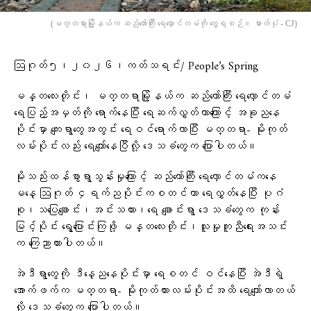
(မတ္တရာမြို့နယ်က ဆည်တော်ကြီး ရေလှောင်တမံကို တွေ့ရစဉ်။ ဓာတ်ပုံ - CJ)
ဩဂုတ်၅၊၂၀၂၆၊ကတ်သရင်း/ People’s Spring
မန္တလေးတိုင်း၊ မတ္တရာမြို့နယ်က ဆည်တော်ကြီး ရေလှောင်တမံ
ရေပြည့်အမှတ်ကို ရောက်နေပြီး ရေဆက်လွှတ်တာကြောင့် အခု‌‌ညနေ
ပိုင်းမှာ ကျေးရွာတွေအတွင်း ရေဝင်‌ရောက်လာပြီး မတ္တရာ- မိုးကုတ်
လမ်းပိုင်းလည်း ရေကျော်နေပြီလို့ ဒေသခံတွေက ပြောပါတယ်။
မိုးသည်းထန်စွာရွာသွန်းမှုကြောင့် ဆည်တော်ကြီး ရေလှောင်တမံကနေ
မနေ့ ဩဂုတ် ၄ရက်ညပိုင်းကစတင်ကာ ရေလွှတ်နေပြီး ပုဂံ
စု၊သပြေချောင်း၊အင်းသကား၊ရေ‌ ချောင်းရွာ ဒေသခံတွေက ‌‌‌‌‌‌‌‌‌‌‌‌‌‌‌‌‌‌‌‌‌‌‌‌‌ကုန်း
မြင့်ပိုင်း ရွေ့ပြောင်းကြဖို့ မန္တလေးတိုင်း၊လူမှုကူညီရေးအသင်း
က ကြေညာထားပါတယ်။
အဲဒီရွာတွေကို ဒီနေ့ညနေပိုင်းမှာ ရေစတင် ဝင်နေပြီး အဲဒီ‌‌ရဲ့
အောက်ဖက်က မတ္တရာ- မိုးကုတ်ကားလမ်းပိုင်းအထိ ရေကျော်လာတယ်
လို့ ဒေသခံတွေက ပြောပါတယ်။