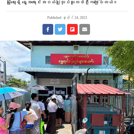
မြို့ဈေးရှိ ရွှေအရောင်းအဝယ်ပြုလုပ်သူတစ်ဦးကပြောပါတယ်။
Published
ဇူလိုင် 24, 2023