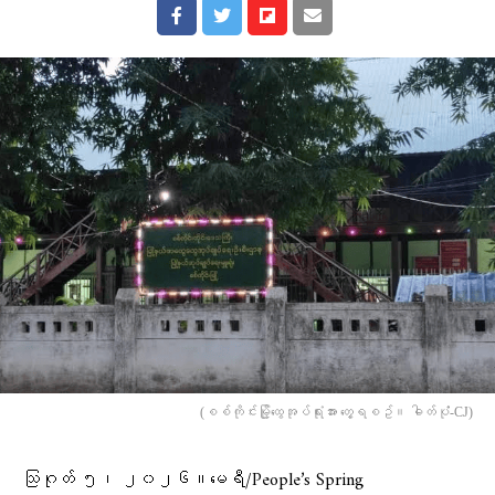
(စစ်ကိုင်းမြို့ထွေအုပ်ရုံးအား တွေ့ရစဥ်။ ဓါတ်ပုံံ-CJ)
သြဂုတ် ၅၊ ၂၀၂၆။မေရီ/People’s Spring