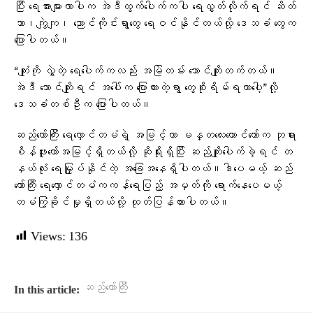
ပြီး ရေအားများလာပါက အဲဒီထွက်ပေါက်ကပါ ရေလွှတ်လိုက်ရင် ဆိတ်
သာ၊ကျွဲကျ၊ ညောင်ကိုင်းရွာတွေ ရေဝင်နိုင်တယ်လို့ ဒေသခံ တွေက
ပြောပါတယ်။
“ကျုံးကို လွှဲတဲ့ ရေပေါက်ကလည်း အမြဲတမ်း ဘောင်ကျိုးတက်တယ်။
အဲဒီ ဘောင်ကျိုးရင် အပေါ်က ပြောထားတဲ့ရွာ တွေစိုးရိမ်ရတာပေါ့”လို့
ဒေသခံတစ်ဦးက ပြောပါတယ်။
ဆည်တော်ကြီး ရေလှောင်တမံရဲ့ အမြင့်ဟာ မန္တလေးတောင်တော်က ဘုရား
စိန်ဖူးတော်အမြင့်ရှိတယ်လို့ ဆိုရိုးရှိပြီး ဆည်ကျိုးပေါက်ခဲ့ရင် တ
နယ်လုံး ရေမြှုပ်နိုင်တဲ့ အခြေအနေရှိပါတယ်။ဒါပေမယ့် ဆည်
တော်ကြီး ရေလှောင်တမံကကန်ရေပြည့် အမှတ်ကို ရောက်နေပေမယ့်
တမံကြံ့ခိုင်မှုရှိတယ်လို့ ထုတ်ပြန်ထားပါတယ်။
Views:
136
ဆည်တော်ကြီး
In this article: