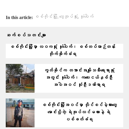
,
,
စစ်ကိုင်းမြို့
ထွေအုပ်ရုံး
ဗုံးပေါက်
In this article:
ဆက်စပ်သတင်းများ
စစ်ကိုင်းမြို့မှာ လဝကရုံး ဗုံးပေါက်၊ စစ်တပ်ယာဉ်တန်း
တိုက်ခိုက်ခံရ
ကွတ်ခိုင်က တအာင်းအမျိုးသမီးရေးရာရုံး
အတွင်း ဗုံးပေါက်၊ ကလေးငယ်နှစ်ဦး
အပါအဝင် သုံးဦးဒဏ်ရာရ
စစ်ကိုင်းမြို့အဝင်မှာ လိုင်စင်မဲ့ကားတွေ
မောင်းပို့တဲ့ ရဲအုပ်လင်မယားနဲ့ ရဲ
ပစ်ခတ်ခံရ