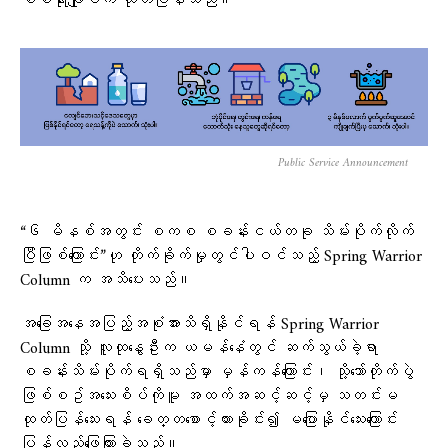
စစ်ရုံးချုပ်က ထုတ်ပြန်သည်။
Public Service Announcement
“၆ မိနစ်အတွင်း စကစ စခန်းငယ်တခု သိမ်းပိုက်လိုက်
ပြီဖြစ်ကြောင်း”ဟု တိုက်ခိုက်မှုတွင်ပါဝင်သည့် Spring Warrior
Column က အသိပေးသည်။
အခြေအနေအပြည့်အစုံအားသိရှိနိုင်ရန် Spring Warrior
Column သို့ လူထုနွေဦးက ယမန်နေံတွင် ဆက်သွယ်ခဲ့ရာ
စခန်းသိမ်းပိုက်ရရှိသည်မှာ မှန်ကန်ကြောင်း၊ သို့သော်တိုက်ပွဲ
ဖြစ်စဥ်အသေးစိပ်ကိုမူ အထက်အဆင့်ဆင့်မှ သတင်းမ
ထုတ်ပြန်သေးရန် ခေတ္တစောင့်ထားခိုင်း၍ မပြောနိုင်သေးကြောင်း
ပြန်လည်ဖြေကြားခဲ့သည်။