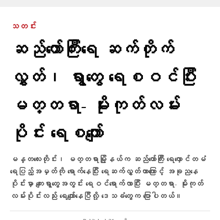
သတင်း
ဆည်တော်ကြီးရေ ဆက်တိုက်
လွှတ်၊ ရွာတွေ ရေစဝင်ပြီး
မတ္တရာ- မိုးကုတ်လမ်း
ပိုင်း ရေစကျော်
မန္တလေးတိုင်း၊ မတ္တရာမြို့နယ်က ဆည်တော်ကြီး ရေလှောင်တမံ
ရေပြည့်အမှတ်ကို ရောက်နေပြီး ရေဆက်လွှတ်တာကြောင့် အခု‌‌ညနေ
ပိုင်းမှာ ကျေးရွာတွေအတွင်း ရေဝင်‌ရောက်လာပြီး မတ္တရာ- မိုးကုတ်
လမ်းပိုင်းလည်း ရေကျော်နေပြီလို့ ဒေသခံတွေက ပြောပါတယ်။