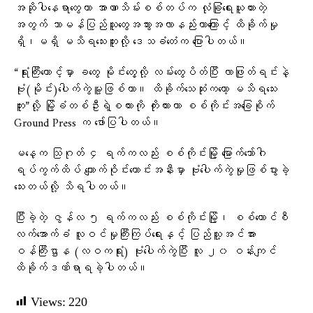
အဆိုပါနေရာတွေဟာ အာဏာသိမ်းစစ်တပ်က လုံခြုံရေးယူထားတဲ့
အတွက် သာမန်ပြည်သူတွေအသွားအလာနည်းတာကြောင့် ထိခိုက်မှု
ရှိ၊မရှိ မသိရသေးဘူးလို့ ဒေသခံ​တေံက ပြောပါတယ်။
“ရုံးကြီးထောင့်မှာ ခတွေ မိုင်းတွေ့လို့ လမ်းတွေပိတ်ပြီး လာဖြုတ်ရင်းနဲ့
ဗုံး(မိုင်း)ပေါက်ကွဲမူ့ဖြစ်တာ။ ထိခိုက်သေဆုံးကတော့ မသိရသေး
ဘူး”လို့ မြို့ခံတစ်ဦးရဲ့စကားကို ကိုးကားကာ စစ်ကိုင်းအခြေစိုက်
Ground Press က ဖော်ပြပါတယ်။
မနေ့က သြဂုတ် ၄ ရက်ကလည်း စစ်ကိုင်းမြို့ မြောက်ဘော်ဂါ
ရပ်ကွက်ထိပ် ကျောက်ဝိုင်းဟောင်းအနီးမှာ ဗုံးပေါက်ကွဲမှုဖြစ်ပွားခဲ့
သေးတယ်လို့ သိရပါတယ်။
ပြီးခဲ့တဲ့ ဇွန်လ ၅ ရက်ကလည်း စစ်ကိုင်းမြို့၊ စစ်ကောင်စီ
လက်အောက်ခံ လူဝင်မှုကြီးကြပ်ရေးနှင့် ပြည်သူ့အင်အား
ဝန်ကြီးဌာန (လဝကရုံး) ဗုံးပေါက်ကွဲပြီး လူ ၂၀ ဝန်းကျင်
ထိခိုက်ဒဏ်ရာရခဲ့ပါတယ်။
Views:
220