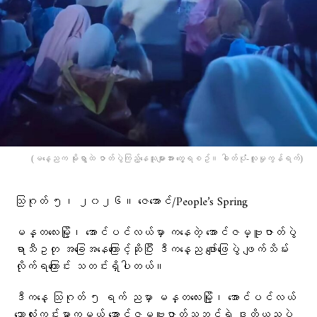
(မနေ့ညက မိုးရွာထဲ ဇာတ်ပွဲကြည့်နေသူများအား တွေ့ရစဥ်။ ဓါတ်ပုံံ-လူမှုကွန်ရက်)
သြဂုတ် ၅၊ ၂၀၂၆။ ဇေအောင်/People’s Spring
မန္တလေးမြို့၊ အောင်ပင်လယ်မှာ ကနေတဲ့ အောင်ဇမ္ဗူဇာတ်ပွဲ
ရာသီဥတု အခြေအနေကြောင့်ဆိုပြီး ဒီကနေ့ည ဖျော်ဖြေပွဲ ဖျက်သိမ်း
လိုက်ရကြောင်း သတင်းရှိပါတယ်။
ဒီကနေ့ သြဂုတ် ၅ ရက် ညမှာ မန္တလေးမြို့၊ အောင်ပင်လယ်
ဘောလုံးကွင်းမှာကမယ့် အောင်ဇမ္ဗူဇာတ်သဘင်ရဲ့ ဒုတိယညပွဲ