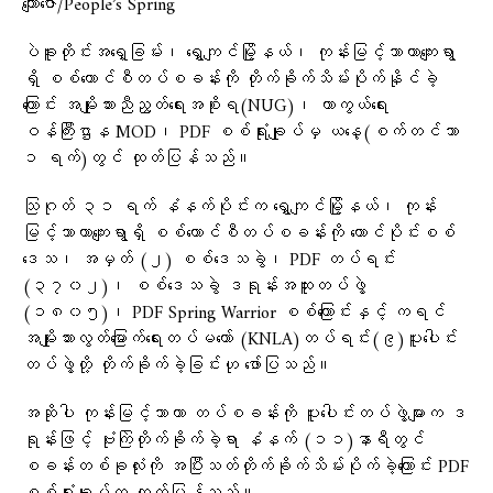
ကျော်ဇော/People’s Spring
ပဲခူးတိုင်းအရှေ့ခြမ်း၊ ရွှေကျင်မြို့နယ်၊ ကုန်းမြင့်သာယာကျေးရွာ
ရှိ စစ်ကောင်စီတပ်စခန်းကို တိုက်ခိုက်သိမ်းပိုက်နိုင်ခဲ့
ကြောင်း အမျိုးသားညီညွတ်ရေးအစိုးရ(NUG)၊ ကာကွယ်ရေး
ဝန်ကြီးဌာန MOD၊ PDF စစ်ရုံးချုပ်မှ ယနေ့(စက်တင်ဘာ
၁ ရက်)တွင် ထုတ်ပြန်သည်။
သြဂုတ် ၃၁ ရက် နံနက်ပိုင်းက ရွှေကျင်မြို့နယ်၊ ကုန်း
မြင့်သာယာကျေးရွာရှိ စစ်ကောင်စီတပ်စခန်းကို တောင်ပိုင်းစစ်
ဒေသ၊ အမှတ် (၂) စစ်ဒေသခွဲ၊ PDF တပ်ရင်း
(၃၇၀၂)၊ စစ်ဒေသခွဲ ဒရုန်းအထူးတပ်ဖွဲ့
(၁၈၀၅)၊ PDF Spring Warrior စစ်ကြောင်းနှင့် ကရင်
အမျိုးသားလွတ်မြောက်ရေးတပ်မတော် (KNLA)တပ်ရင်း(၉)ပူးပေါင်း
တပ်ဖွဲ့တို့ တိုက်ခိုက်ခဲ့ခြင်းဟု ဖော်ပြသည်။
အဆိုပါ ကုန်းမြင့်သာယာ တပ်စခန်းကို ပူးပေါင်းတပ်ဖွဲ့များက ဒ
ရုန်းဖြင့် ဗုံးကြဲတိုက်ခိုက်ခဲ့ရာ နံနက် (၁၁)နာရီတွင်
စခန်းတစ်ခုလုံးကို အပြီးသတ်တိုက်ခိုက်သိမ်းပိုက်ခဲ့ကြောင်း PDF