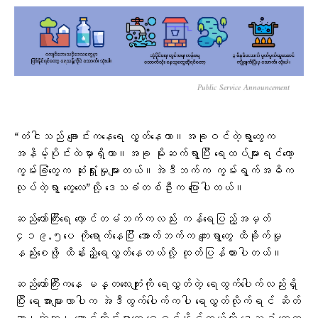
Public Service Announcement
“တံငါသည် ချောင်းကနေရေ လွှတ်နေတာ။အခုဝင်တဲ့ရွာတွေက
အနိမ့်ပိုင်းထဲမှာရှိတာ။အခု မိုးဆက်ရွာပြီး ရေထပ်များရင်တော့
ကွမ်းခြံတွေက ဆုံးရှုံးမှုများတယ်။အဲဒီဘက်က ကွမ်းရွက်အဓိက
လုပ်တဲ့ရွာ တွေလေ”လို့ ဒေသခံတစ်ဦးက ပြောပါတယ်။
ဆည်တော်ကြီးရေ လှောင်တမံဘက်ကလည်း ကန်ရေပြည့်အမှတ်
၄၁၉.၅ပေ ကိုရောက်နေပြီး အောက်ဘက်က ကျေးရွာတွေ ထိခိုက်မှု
နည်းစေဖို့ ထိန်းညှိရေလွှတ်နေတယ်လို့ ထုတ်ပြန်ထားပါတယ်။
ဆည်တော်ကြီးကနေ မန္တလေးကျုံးကို ရေလွှတ်တဲ့ ရေထွက်ပေါက်လည်းရှိ
ပြီး ရေအားများလာပါက အဲဒီထွက်ပေါက်ကပါ ရေလွှတ်လိုက်ရင် ဆိတ်