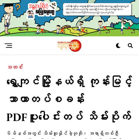
သတင်း
ရွှေကျင်မြို့နယ်ရှိ ကုန်းမြင့်
သာယာတပ်စခန်း
PDFပူးပေါင်းတပ် သိမ်းပိုက်
၆မိနစ်အတွင်း သိမ်းယူနိုင်ခဲ့ဟုဆို၊ အရာရှိတစ်ဦး