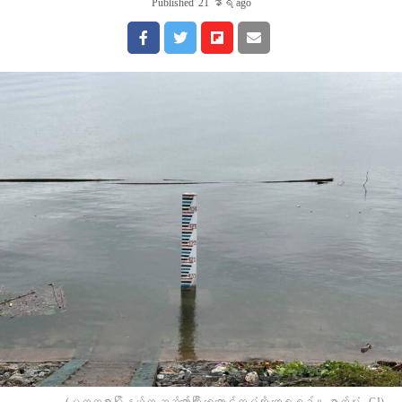
Published
21 နာရီ ago
(မတ္တရာမြို့နယ်က ဆည်တော်ကြီး ရေလှောင်တမံကို တွေ့ရစဉ်။ ဓာတ်ပုံ - CJ)