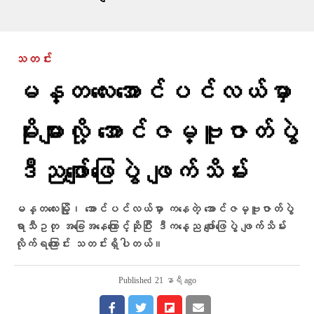
သတင်း
မန္တလေးအောင်ပင်လယ်မှာ
မိုးများလို့ အောင်ဇမ္ဗူဇာတ်ပွဲ
ဒီညဖျော်ဖြေပွဲ ဖျက်သိမ်း
မန္တလေးမြို့၊ အောင်ပင်လယ်မှာ ကနေတဲ့ အောင်ဇမ္ဗူဇာတ်ပွဲ
ရာသီဥတု အခြေအနေကြောင့်ဆိုပြီး ဒီကနေ့ည ဖျော်ဖြေပွဲ ဖျက်သိမ်း
လိုက်ရကြောင်း သတင်းရှိပါတယ်။
Published
21 နာရီ ago