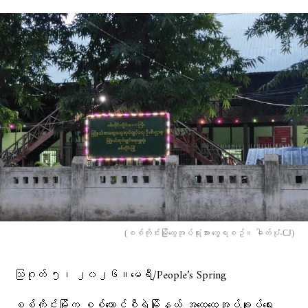
(စစ်ကိုင်းမြို့ထွေအုပ်ရုံးအား တွေ့ရစဥ်။ ဓါတ်ပုံံ-CJ)
သြဂုတ် ၅၊ ၂၀၂၆။မေရီ/People’s Spring
စစ်ကိုင်းမြို့က စစ်ကောင်စီရဲ့မြို့နယ် အထွေထွေအုပ်ချုပ်ရေး