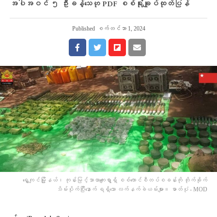
အပါအဝင် ၅ ဦးခန့်သေဟု PDF စစ်ရုံးချုပ်ထုတ်ပြန်
Published
စက်တင်ဘာ 1, 2024
ရွှေကျင်မြို့နယ်၊ ကုန်းမြင့်သာယာကျေးရွာရှိ စစ်ကောင်စီတပ်စခန်းကို တိုက်ခိုက်
သိမ်းပိုက်ပြီးနောက် ရရှိသော လက်နက်ခဲယမ်းများ။ ဓာတ်ပုံ - MOD