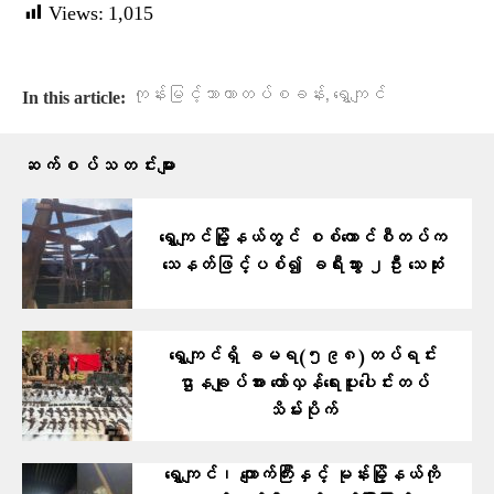
Views:
1,015
,
ကုန်းမြင့်သာယာတပ်စခန်း
ရွှေကျင်
In this article:
ဆက်စပ်သတင်းများ
ရွှေကျင်မြို့နယ်တွင် စစ်ကောင်စီတပ်က
သေနတ်ဖြင့်ပစ်၍ ခရီးသွား ၂ဦး သေဆုံး
ရွှေကျင်ရှိ ခမရ(၅၉၈)တပ်ရင်း
ဌာနချုပ်အား တော်လှန်ရေးပူးပေါင်းတပ်
သိမ်းပိုက်
ရွှေကျင်၊ ကျောက်ကြီးနှင့် မုန်းမြို့နယ်ကို