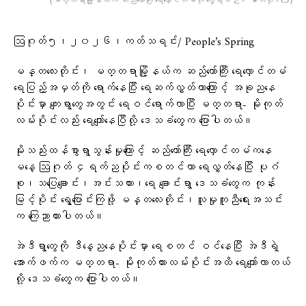
ဩဂုတ်၅၊၂၀၂၆၊ကတ်သရင်း/ People’s Spring
မန္တလေးတိုင်း၊ မတ္တရာမြို့နယ်က ဆည်တော်ကြီး ရေလှောင်တမံ
ရေပြည့်အမှတ်ကို ရောက်နေပြီး ရေဆက်လွှတ်တာကြောင့် အခု‌‌ညနေ
ပိုင်းမှာ ကျေးရွာတွေအတွင်း ရေဝင်‌ရောက်လာပြီး မတ္တရာ- မိုးကုတ်
လမ်းပိုင်းလည်း ရေကျော်နေပြီလို့ ဒေသခံတွေက ပြောပါတယ်။
မိုးသည်းထန်စွာရွာသွန်းမှုကြောင့် ဆည်တော်ကြီး ရေလှောင်တမံကနေ
မနေ့ ဩဂုတ် ၄ရက်ညပိုင်းကစတင်ကာ ရေလွှတ်နေပြီး ပုဂံ
စု၊သပြေချောင်း၊အင်းသကား၊ရေ‌ ချောင်းရွာ ဒေသခံတွေက ‌‌‌‌‌‌‌‌‌‌‌‌‌‌‌‌‌‌‌‌‌‌‌‌‌ကုန်း
မြင့်ပိုင်း ရွေ့ပြောင်းကြဖို့ မန္တလေးတိုင်း၊လူမှုကူညီရေးအသင်း
က ကြေညာထားပါတယ်။
အဲဒီရွာတွေကို ဒီနေ့ညနေပိုင်းမှာ ရေစတင် ဝင်နေပြီး အဲဒီ‌‌ရဲ့
အောက်ဖက်က မတ္တရာ- မိုးကုတ်ကားလမ်းပိုင်းအထိ ရေကျော်လာတယ်
လို့ ဒေသခံတွေက ပြောပါတယ်။