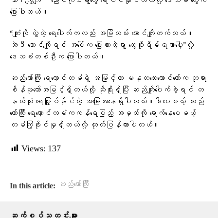
သာ၊ကျွဲကျ၊ ညောင်ကိုင်းရွာတွေ ရေဝင်နိုင်တယ်လို့ ဒေသခံ တွေက
ပြောပါတယ်။
“ကျုံးကို လွှဲတဲ့ ရေပေါက်ကလည်း အမြဲတမ်း ဘောင်ကျိုးတက်တယ်။
အဲဒီ ဘောင်ကျိုးရင် အပေါ်က ပြောထားတဲ့ရွာ တွေစိုးရိမ်ရတာပေါ့”လို့
ဒေသခံတစ်ဦးက ပြောပါတယ်။
ဆည်တော်ကြီး ရေလှောင်တမံရဲ့ အမြင့်ဟာ မန္တလေးတောင်တော်က ဘုရား
စိန်ဖူးတော်အမြင့်ရှိတယ်လို့ ဆိုရိုးရှိပြီး ဆည်ကျိုးပေါက်ခဲ့ရင် တ
နယ်လုံး ရေမြှုပ်နိုင်တဲ့ အခြေအနေရှိပါတယ်။ဒါပေမယ့် ဆည်
တော်ကြီး ရေလှောင်တမံကကန်ရေပြည့် အမှတ်ကို ရောက်နေပေမယ့်
တမံကြံ့ခိုင်မှုရှိတယ်လို့ ထုတ်ပြန်ထားပါတယ်။
Views:
137
ဆည်တော်ကြီး
In this article:
ဆက်စပ်သတင်းများ