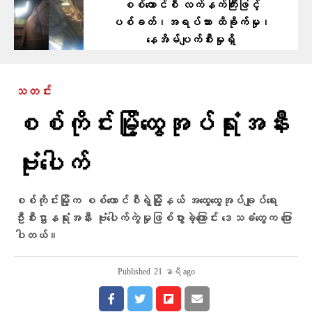
စစ်ကောင်စီ လက်နက်ကြီးဖြင့်
ပစ်ခတ်၊အရပ်သား ထိခိုက်မှု၊
နေအိမ်ပျက်စီးမှုရှိ
သတင်း
စစ်ကိုင်းမြို့ထွေအုပ်ရုံးအနီး
ဗုံးပေါက်
စစ်ကိုင်းမြို့က စစ်ကောင်စီရဲ့မြို့နယ် အထွေထွေအုပ်ချုပ်ရေး
ဦးစီးဌာနရုံးအနီး ဗုံးပေါက်ကွဲမှုဖြစ်ပွားခဲ့ကြောင်း ဒေသခံတွေက ပြော
ပါတယ်။
Published
21 နာရီ ago