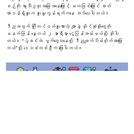
စဉ်ကို ရာသီဥတုအခြေအနေကြောင့် မကဖြစ်ကြောင်း ဇာတ်
တာဝန်ရှိသူက လူမှုကွန်ရက်ကနေ အသိပေးပါတယ်။
ဒီညအတွက် ကြိုတင်ဝယ်ယူထားတဲ့ ဖျာနဲ့ ထိုင်ခုံဖိုးတွေကို
မနက်ဖြန် နေ့လယ် ၂ နာရီမှာ ငွေပြန်အမ်းမယ်လို့ ဆိုပါ
တယ်။ “ပွဲခင်းထဲ ဗွက်တွေထနေလို့ ဒီညဖျက်သိမ်းလိုက်တာပြော
တယ်”လို့ ဒေသခံတစ်ဦးက ပြောပါတယ်။
Public Service Announcement
လက်ရှိ မန္တလေးမြို့မှာ မိုးဆက်တိုက်ရွာနေပြီး မတ္တရာမြို့နယ်
က ဆည်တော်ကြီးဆည်မှာ စိုးရိမ်ရေမှတ်ကိုကျော်လွန်နေတာကြောင့်
ရေတံခါးတွေကိုဖွင့်ချထားလိုက်ပြီဖြစ်တာကြောင့် အနီးအနားကကျေးရွာတွေ