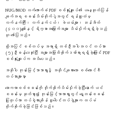
NUG/MOD လက်အောက်ခံ PDF စစ်ရုံးချုပ်၏ ယနေ့ထုတ်ပြန်
ချက်အရ စခန်းသိမ်းတိုက်ပွဲအတွင်း ရန်သူ့ထံမှ
လက်နက်ကြီး၊ လက်နက်ငယ်၊ ခဲယမ်းများ၊ ဆန်အိတ်
(၄၀၀)ကျော်နှင့် ရိက္ခာအမြောက်အများ သိမ်းပိုက်ရရှိခဲ့သည်
ဟု ဖော်ပြသည်။
ထို့အပြင် စစ်တပ်မှ အရာရှိ တစ်ဦးအပါအဝင် တပ်သား
(၅)ဦးခန့်သေဆုံးပြီး အများအပြားထိခိုက်ဒဏ်ရာရရှိခဲ့ကြောင်း PDF
စစ်ရုံးချုပ်က အသိပေးသည်။
အဆိုပါ ကုန်းမြင့်သာသာရွာ၌ အထိုင်ချထားသော စစ်ကောင်စီ
တပ်သားများမှာ
ဘောကထာစစ်စခန်းကို တိုက်ခိုက်သိမ်းပိုက်ခဲ့ပြီးနောက် ယင်း
စခန်းမှ ဆုတ်ခွာ၍ ကုန်းမြင့်သာယာရွာတွင် ရှေ့တန်းစခန်း
ပြုလုပ်ကာ တပ်စွဲထားချိန် ပူးပေါင်းတပ်ဖွဲ့များက ထပ်မံ
တိုက်ခိုက်ခဲ့ခြင်းဖြစ်သည်။