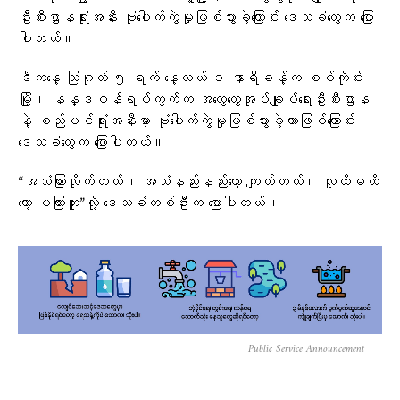
ဦးစီးဌာနရုံးအနီး ဗုံးပေါက်ကွဲမှုဖြစ်ပွားခဲ့ကြောင်း ဒေသခံတွေက ပြော
ပါတယ်။
ဒီကနေ့ သြဂုတ် ၅ ရက် နေ့လယ် ၁ နာရီခန့်က စစ်ကိုင်း
မြို့၊ နန္ဒဝန်ရပ်ကွက်က အထွေထွေအုပ်ချုပ်ရေးဦးစီးဌာန
နဲ့ စည်ပင်ရုံးအနီးမှာ ဗုံးပေါက်ကွဲမှုဖြစ်ပွားခဲ့တာဖြစ်ကြောင်း
ဒေသခံတွေက ပြောပါတယ်။
“အသံကြားလိုက်တယ်။ အသံနည်းနည်းတော့ ကျယ်တယ်။ လူထိမထိ
တော့ မကြားဘူး”လို့ ဒေသခံတစ်ဦးက ပြောပါတယ်။
Public Service Announcement