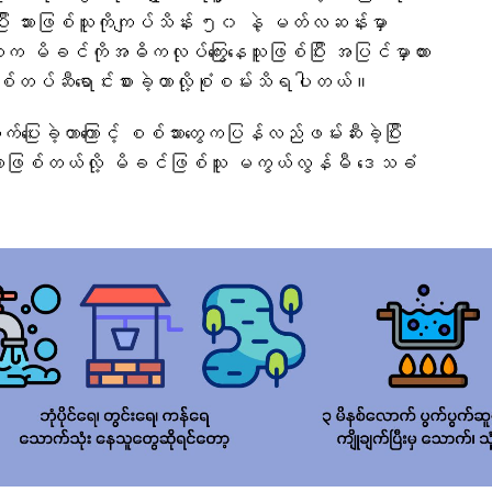
ားပြီး သားဖြစ်သူကိုကျပ်သိန်း ၅၀ နဲ့ မတ်လဆန်းမှာ
က မိခင်ကိုအဓိကလုပ်​ကြွေး​နေသူဖြစ်ပြီး အပြင်မှာထား
 စစ်တပ်ဆီ​ရောင်းစားခဲ့တာလို့စုံစမ်းသိရပါတယ်။
းခဲ့တာကြောင့် စစ်သားတွေကပြန်လည်ဖမ်းဆီးခဲ့ပြီး
ဲ့တာဖြစ်တယ်လို့ မိခင်ဖြစ်သူ မကွယ်လွန်မီ ​ဒေသခံ​