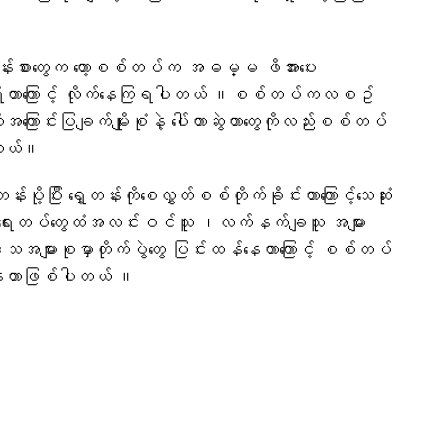
လူတန်းစား​တွေက တော့စစ်တပ်က အဓမ္မ ဖိအား​ပေး
မရှိတာ​ကြောင့် ​လိုက်​နေကြရပါတယ် ။စစ်တပ်ကလစဥ်
ကြောင်းပြချက်မျိုးစုံနဲ့ ​ပေါ်တာဆွဲတာ​တွေကိုလည်းစစ်တပ်
ပါတယ်။
ီး ​ရှေ့တန်းကို​စေလွှတ်စစ်တိုက်ခိုင်းတာ​ကြောင့်​သေဆုံး
န်​ရေးတပ်​တွေထံအလင်းဝင်သူ ၊လက်နက်ချသူ အများ
သအများစုမှာတိုက်ပွဲ​တွေ ပြင်းထန်​နေတာ​ကြောင့် စစ်တပ်
ူ​နေတာဖြစ်ပါတယ် ။