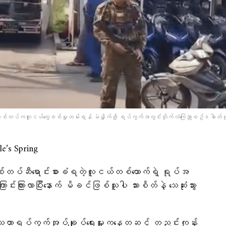
 စစ်တပ်ကလူငယ်​တွေစစ်မှုထမ်းရန် မဲနှိုက်ဖို့ ရပ်ကွက်အတွင်းလိုက်လံ​ကြေညာစဥ်။ဓါတ်ပု
s Spring
တပ်ဆီရောင်းစားခံရတဲ့လူငယ်တစ်ယောက်ရဲ့ ရုပ်အ​
်းကြားလာပြီး‌နောက် မိခင်ဖြစ်သူပါ သားစိတ်နဲ့ ​သေဆုံးသွား
ြစ်သူဟာရပ်ကွက်အုပ်ချုပ်ရေးမှူးကနေတဆင့် တညင်းကုန်း