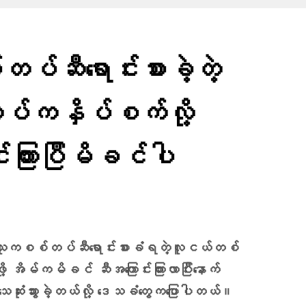
ီ​ရောင်းစားခဲ့တဲ့
ကနှိပ်စက်လို့​
းကြားပြီမိခင်ပါ
်သူကစစ်တပ်ဆီရောင်းစားခံရတဲ့လူငယ်တစ်
ု့ အိမ်ကမိခင် ဆီအကြောင်းကြားလာပြီး‌နောက်
သေဆုံးသွားခဲ့တယ်လို့ ဒေသခံတွေကပြောပါတယ်။