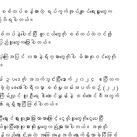
ု စစ်တပ်ခန့်ထားတဲ့ ရပ်ကွက်အုပ်ချုပ်ရေးမှူးတွေက
့လည်းသိရပါတယ်။
်တပ်နဲ့ပေါင်းပြီး လူငယ်တွေကို စစ်တပ်ထဲဝင်ဖို့
ည်သူ​တွေက​ပြောပါတယ်။
းအပြင် လစာနဲ့ရိက္ခာတွေကိုပါ မိသားစုဝင်တွေကို
်။
ုထမ်း ဥပဒေကို အသက်သွင်းပြီးနောက် ၂၀၂၄ ဧပြီလက
ြီးခဲ့တဲ့ ဖေဖော်ဝါရီလမှာ စစ်မှုထမ်းအပတ်စဉ် (၂၂)
ိမ်လျှင် လူဦးရေ ငါးထောင်နှုန်းနဲ့ စစ်ကောင်စီအတွက်
ာ် ရရှိသွားပြီဖြစ်ပါတယ်။
ှားသူများပြားလာတာကြောင့် ​​ငွေလိုသူ​တွေကို​ငွေ​ပေးပြီး
ပြီး​တော့လူစားထိုးမှု​တွေလည်းများလာပါတယ်။​အခုလို
န်လည်ရောင်းချတဲ့ အခြေအနေအထိ ရောက်ရှိလာခဲ့ပြီဖြစ်