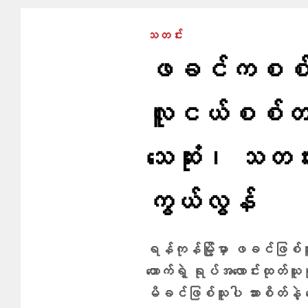
သတင်း
ဖခင်ကစစ်တပ်ဆ
လူငယ်စစ်တပ်
သေဆုံး၊ သတင်
ကွယ်လွန်
ရန်ကုန်မြို့မှာ ဖခင်ဖြစ
ယောက်ရဲ့ ရုပ်အ​လောင်းထုတ်ယူဖိ
မိခင်ဖြစ်သူပါ သားစိတ်နဲ့ ​