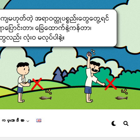
– ကမ္ဘောဒီးယား