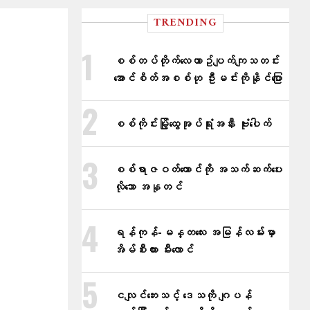
TRENDING
စစ်တပ်တိုက်​လေယာဥ်ပျက်ကျသတင်း
အောင်စိတ်အစစ်ဟု ဦးမင်းကိုနိုင်​ပြော
စစ်ကိုင်းမြို့ထွေအုပ်ရုံးအနီး ဗုံးပေါက်
စစ်ရာဇဝတ်ကောင်ကို အသက်ဆက်ပေး
လိုသော အနုတင်
ရန်ကုန်-မန္တလေး အမြန်လမ်းမှာ
အိမ်စီးကား မီးလောင်
ငလျင်ဘေးသင့် ဒေသကို ဂျပန်