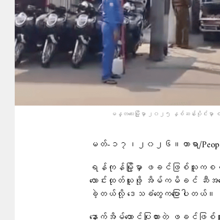
မန္တ​လေးမြို့မှာ ၂၀၂၅ နှစ်ဆန်းပိုင်းမှာ
မတ်-၁၇၊၂၀၂၆။တာရာ/People’
ရန်ကုန်မြို့မှာ ဖခင်ဖြစ်သူကစစ်
လောင်းထုတ်ယူဖို့ အိမ်ကမိခင် ဆီအကြောင
ခဲ့တယ်လို့ ဒေသခံတွေကပြောပါတယ်။
​​နောက်အိမ်​ထောင်ပြုထားတဲ့ ဖခင်ဖ