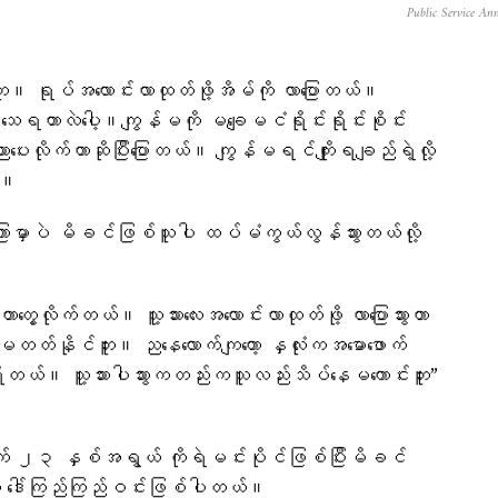
Public Service An
ြာဘူး။ ရုပ်အလောင်းလာထုတ်ဖို့အိမ်ကို လာပြောတယ်။
် သေရတာလဲပေါ့။ကျွန်မကို မချေမငံရိုင်းရိုင်းစိုင်း
ညာပေးလိုက်တာဆိုပြီးပြောတယ်။ ကျွန်မရင်ကျိုးရချည်ရဲ့လို့​
်။
အကြာမှာပဲ မိခင်ဖြစ်သူပါ ထပ်မံကွယ်လွန်သွားတယ်လို့ ​
ေ့လိုက်တယ်။ သူ့သားလေးအလောင်းလာထုတ်ဖို့ လာပြောသွားတာ
ဲ မတတ်နိုင်ဘူး။ ညနေလောက်ကျတော့ နှလုံးကအမောဖောက်
ရှိတယ်။ သူ့သားပါသွားကတည်းကသူလည်းသိပ်နေမကောင်းဘူး”
က် ၂၃ နှစ်အရွယ် ကိုရဲမင်းပိုင်ဖြစ်ပြီးမိခင်
ဒေါ်ကြည်ကြည်ဝင်းဖြစ်ပါတယ်။