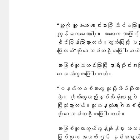
“သူ့ကို သူ့ဖအေ ရောင်းစားပြီး သိပ်မက
ကျွန်မကမေးတာပေါ့။ သားလေးက ဘာကြောင့
စိုင်းပြန်ပြောသွားတယ်။ထွက်ပြေးလို့ ပ
ပြောတယ်”လို့ ​ဒေသခံတဦးက​ပြောပါတယ
သားဖြစ်သူသတင်းကြားပြီး နာရီပိုင်း
ဒေသခံတွေကပြောပါတယ်။
“မနက်ကစစ်သားတွေ သူတို့အိမ်ကိုလာတာတွ
တဲ့။ ကိုယ်တွေလည်းနှစ်သိမ့်ပေးရုံပ
ပြီးဆုံးသွားတယ်။သူကနှလုံးရောဂါအခံ
လို့ ​ဒေသခံတဦးကပြောပါတယ်။
သားဖြစ်သူဟာကွယ်လွန်ချိန်မှာ အသ
ဖြစ်သူက အသက် ၅၆ နှစ်အရွယ် ​