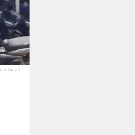
ံ-စစ်​ကောင်စီ