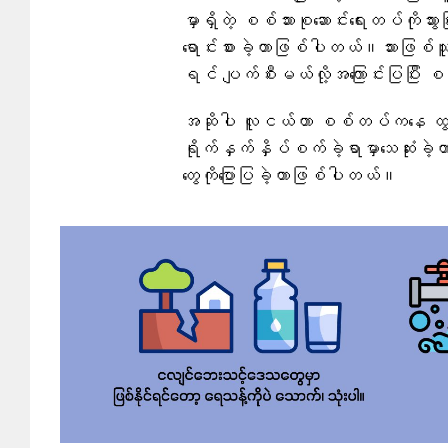
မှာရှိတဲ့ စစ်သားစုဆောင်းရေးတပ်ကိုသွ
ရောင်းစားခဲ့တာဖြစ်ပါတယ်။သားဖြစ်သူ
ရင် ပျက်စီးမယ်လို့အ​ကြောင်းပြပြီး
အဆိုပါ လူငယ်ဟာ စစ်တပ်ကနေ ထွက်ပြေ
ရိုက်နှက်နှိပ်စက်ခဲ့ရာမှာသေဆုံးခ
တွေကိုပြောပြခဲ့တာဖြစ်ပါတယ်။