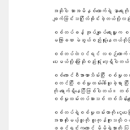
အဆိုပါ သားအမိနှစ်ယောက်ရဲ့ နာရေးကိ
ချက်ခြင်းသဂြိုလ်ခိုင်းခဲ့တယ်လို
စစ်တပ်ခန့် အုပ်ချုပ်ရေးမှူးက စစ
မကြာခဏ မဲဆွယ်စည်းရုံးနေတယ်လိုပြ
စစ်တပ်ထဲဝင်ရင် လစဉ်ထောက်ပံ့ကြေ
ပေးမယ်လို့ ပြောဆိုစည်းရုံး ​လေ့ရှိပါတယ
စစ်ကောင်စီအာဏာသိမ်းပြီး စစ်မှ
စတင်ပြီး စစ်မှုထမ်းခေါ်ယူခဲ့ရာ ပ
ကို ရောက်ရှိနေပြီဖြစ်ပါတယ်။ တစ်ကြ
စစ်မှုထမ်းတပ်သားသစ် တစ်သိန်းကျေ
စစ်တပ်ရဲ့စစ်မှုထမ်းတာကို ငွေပေးပြီးရှောင်ရ
အစားထိုးမယ့်သူကို လူကုန်ကူးသလိုဝယ်ယူ
ဖခင်ရင်းက​တောင် မိမိရဲ့သားကို ပြ