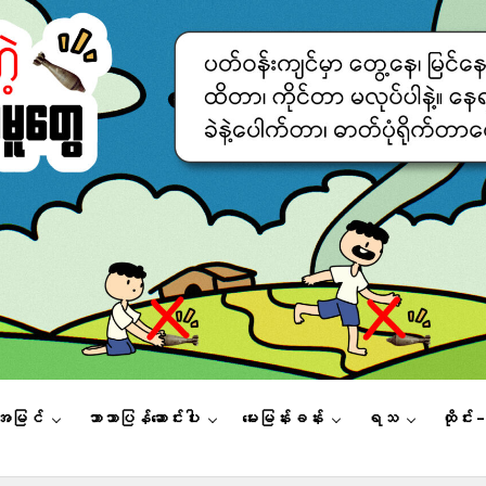
းအမြင်
ဘာသာပြန်ဆောင်းပါး
မေးမြန်းခန်း
ရသ
ထိုင်း 