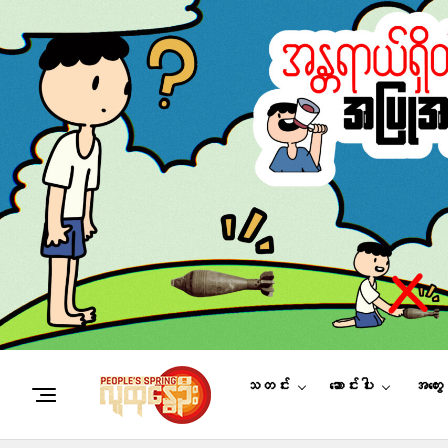
သတင်း
ဆောင်းပါး
အတွေ