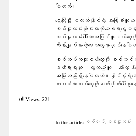
ပါတယ်။
ငွေ​​ကြေးဖို့ မတက်နိုင်တဲ့ အ​ခြေခံ
စစ်မှုထမ်းခိုင်းတာကို​ပေးစရာ​ငွေ
စစ်မှုထမ်း​ခေါ်တာအပြင်လူငယ်​တွေကိုအ​
ထိန်းချုပ်ထားတဲ့​ဒေသ​တွေမှာလုပ်​နေ
စစ်တပ်ကလူငယ်​တွေကို စစ်သင်တန်းပို့ပြ
ဒဏ်ရာရသူ ၊ထွက်​ပြေးသူ ၊​တော်လှ
အပြားလည်းရှိ​နေပါတယ်။နိုင်ငံ့ရဲ့​ဒေ
ကစစ်သားသစ်​တွေကိုဆက်တိုက်​ခေါ်ယ
Views:
221
,
စစ်တပ်
စစ်မှုထမ်း
In this article: