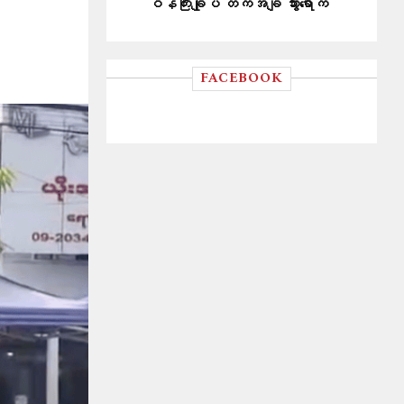
ဝန်ကြီးချုပ် တကအိချိ သွားရောက်
FACEBOOK