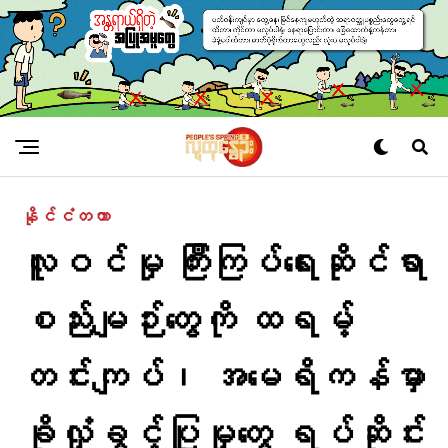
နိုင်ငံတကာ
လူဝင်မှု ကြီးကြပ်ရေးဆိုင်ရာ
စည်းမျဉ်းတွေကို ထရမ့်
တင်းကျပ်၊ အမေရိကန်မှာ
ခိုလှုံခွင့်ပြုမှုတွေ ရပ်ဆိုင်း