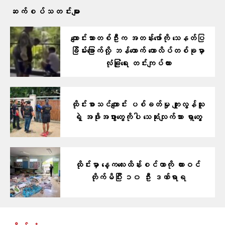
ဆက်စပ်သတင်းများ
ကျောင်းသားတစ်ဦးက အတန်းဖော်ကို သေနတ်ပြ
ခြိမ်းခြောက်လို့ ဘန်ကောက် ကောလိပ်တစ်ခုမှာ
လုံခြုံရေး တင်းကျပ်ထား
ထိုင်းစာသင်ကျောင်း ပစ်ခတ်မှု ကျူးလွန်သူ
ရဲ့ အဖိုးအဖွားတွေကိုပါ သေဆုံးလျက်သား ရှာတွေ့
ထိုင်းမှာ နေ့ကလေးထိန်းစင်တာကို ကားဝင်
တိုက်မိပြီး ၁၀ ဦး ဒဏ်ရာရ