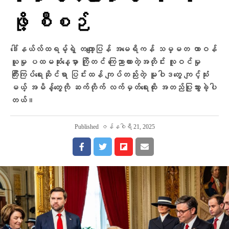
ဖို့ စီစဉ်
ဒေါ်နယ်လ်ထရမ့်ရဲ့ တကျော့ပြန် အမေရိကန် သမ္မတ တာဝန်
ယူမှု ပထမဆုံးနေ့မှာ ကြိုတင် ကြေညာထားတဲ့အတိုင်း လူဝင်မှု
ကြီးကြပ်ရေးဆိုင်ရာ ပြင်းထန် ကျပ်တည်းတဲ့ မူဝါဒတွေ ကျင့်သုံး
မယ့် အမိန့်တွေကို ဆက်တိုက် လက်မှတ်ရေးထိုး အတည်ပြုသွားခဲ့ပါ
တယ်။
Published
ဇန်နဝါရီ 21, 2025