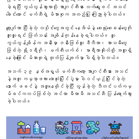
ဖြစ်ပါတယ်။ သူဟာ နာတာရှည် ရောဂါဝေဒနာ စွဲကပ် ခံစားနေ
ခဲ့ရပြီး ကွယ်လွန်သွားတာလို့ အာဂျင်တီးနား လက်ရွေးစင် အသင်း
ခေါင်းဆောင် မက်ဆီရဲ့ မိသားစုက အတည်ပြု ကြေညာခဲ့ပါတယ်။
ဂျော့ဂျ်ဟာ ပြီးခဲ့တဲ့ လပိုင်းတွေအတွင်း နေအိမ်နဲ့ ဆေးရုံဆေးခန်းတွေကို
ကူးလူးရင်း ဖြတ်သန်း အချိန်ကုန်နေခဲ့ရပါတယ်။ သူ
ကွယ်လွန်ချိန်က အနီးမှာ ဇနီးဖြစ်သူ စီလီယာ၊ သားသမီးတွေ
ဖြစ်တဲ့ ရိုဒရီဂို၊ မက်တီးယက်စ်၊ မာရီယာဆိုးလ်တို့ အတူရှိ
နေခဲ့ကြောင်း မိသားစုရဲ့ ထုတ်ပြန်ချက်မှာ ပါရှိခဲ့ပါတယ်။
အသက် ၃၉ နှစ်အရွယ် မက်ဆီကတော့ အာဂျင်တီးနား အသင်း
နဲ့အတူ ကမ္ဘာ့ဖလား ဘောလုံးပြိုင်ပွဲမှာ ပါဝင်ယှဉ်ပြိုင်ခဲ့တဲ့
နောက် ဖခင်နဲ့ အတူနေထိုင်ခဲ့ပြီး လွန်ခဲ့တဲ့ သီတင်းပတ်ကမှ
မိခင်ကလပ်ဖြစ်တဲ့ အင်တာ မီယာမီ အသင်းဆီ ပြန်ရောက်သွား
ခဲ့ပါတယ်။