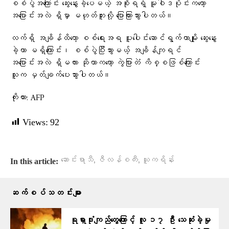
စစ်ပွဲအကြောင်း ဆွေးနွေးခဲ့ပေမယ့် အစိုးရရဲ့ မူဝါဒပိုင်းကတော့
အပြောင်းအလဲ ရှိမှာ မဟုတ်ဘူးလို့ ပြောကြားသွားပါတယ်။
လက်ရှိ အချိန်ထိတော့ စစ်ရေးအရ ပူးပေါင်းဆောင်ရွက်တာမျိုး ဆွေးနွေး
ခဲ့တာ မရှိကြောင်း၊ စစ်ပွဲပြီးသွားမယ့် အချိန်ကျရင်
အပြောင်းအလဲ ရှိမလား ဆိုတာကတော့ ကွဲပြားတဲံ ကိစ္စဖြစ်ကြောင်း
သူက မှတ်ချက်ပေးသွားပါတယ်။
ကိုးကား: AFP
Views:
92
,
,
ဆောင်းရာသီ
ဇီလန်စကီး
ယူကရိန်း
In this article:
ဆက်စပ်သတင်းများ
ရုရှားဒုံးကျည်တွေကြောင့် လူ ၁၇ ဦး သေဆုံးခဲ့မှု