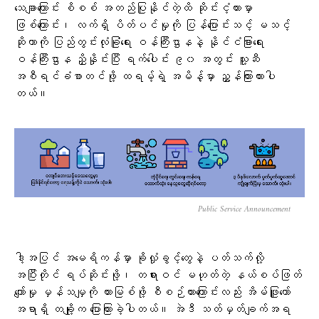
သေချာကြောင်း စိစစ် အတည်ပြုနိုင်တဲ့ထိ ဆိုင်းငံ့ထားမှာ
ဖြစ်ကြောင်း၊ လက်ရှိ ပိတ်ပင်မှုကို ပြန်ပြောင်းသင့် မသင့်
ဆိုတာကို ပြည်တွင်းလုံခြုံရေး ဝန်ကြီးဌာနနဲ့ နိုင်ငံခြားရေး
ဝန်ကြီးဌာန ညှိနှိုင်းပြီး ရက်ပေါင်း ၉၀ အတွင်း သူ့ဆီ
အစီရင်ခံစာတင်ဖို့ ထရမ့်ရဲ့ အမိန့်မှာ ညွှန်ကြားထားပါ
တယ်။
Public Service Announcement
ဒါ့အပြင် အမေရိကန်မှာ ခိုလှုံခွင့်တွေနဲ့ ပတ်သက်လို့
အပြီးတိုင် ရပ်ဆိုင်းဖို့၊ တရားဝင် မဟုတ်တဲ့ နယ်စပ်ဖြတ်
ကျော်မှု မှန်သမျှကို တားမြစ်ဖို့ စီစဉ်ထားကြောင်းလည်း အိမ်ဖြူတော်
အရာရှိ တချို့က ပြောကြားခဲ့ပါတယ်။ အဲဒီ သတ်မှတ်ချက်အရ