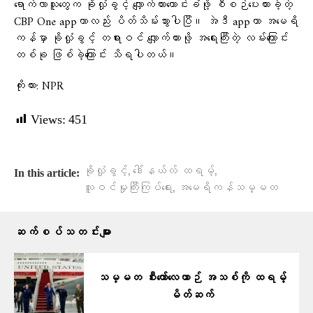
ရောက်လာသူတွေက ခိုလှုံခွင့် လျှောက်ထားတောင်းခံဖို့ စီစဉ်ပေးထားခဲ့တဲ့
CBP One appဟာလည်း ပိတ်သိမ်းသွားပါပြီ။ အဲဒီ appဟာ အမေရိ
ကန်မှာ ခိုလှုံခွင့် တရားဝင် လျှောက်ထားဖို့ အရေးကြီးတဲ့ လမ်းကြောင်း
တစ်ခု ဖြစ်ခဲ့ကြောင်း သိရပါတယ်။
ကိုးကား: NPR
Views:
451
,
,
ခိုလှုံခွင့်
ဒေါ်နယ်လ် ထရမ့်
In this article:
,
လူဝင်မှုကြီးကြပ်ရေး
အမေရိကန်သမ္မတ
ဆက်စပ်သတင်းများ
သမ္မတ စီးတော်လေယာဉ် အသစ်ကို ထရမ့်
မိတ်ဆက်