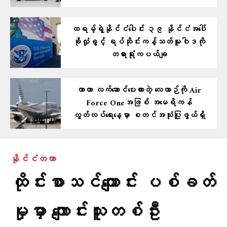
ထရမ့်ရဲ့နိုင်ငံ​ပေါင်း ၃၉ နိုင်ငံအပေါ်
ခိုလှုံခွင့် ရပ်ဆိုင်းကန့်သတ်မူဝါဒကို
တရားရုံးကပယ်ချ
ကာတာ လက်ဆောင်ပေးထားတဲ့ လေယာဉ်ကို Air
Force Oneအဖြစ် အမေရိကန်
လွတ်လပ်ရေးနေ့မှာ စတင်အသုံးပြုဖွယ်ရှိ
နိုင်ငံတကာ
ထိုင်းစာသင်ကျောင်း ပစ်ခတ်
မှုမှာ ကျောင်းသူတစ်ဦး