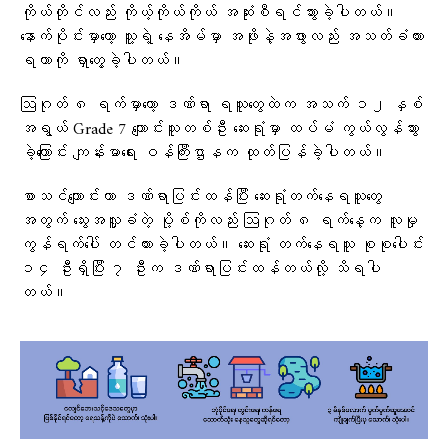
ကိုယ်တိုင်လည်း ကိုယ့်ကိုယ်ကိုယ် အဆုံးစီရင်သွားခဲ့ပါတယ်။
နောက်ပိုင်းမှာတော့ သူ့ရဲ့ နေအိမ်မှာ အဖိုးနဲ့အဖွားလည်း အသတ်ခံထား
ရတာကို ရှာတွေ့ခဲ့ပါတယ်။
ဩဂုတ် ၈ ရက်မှာတော့ ဒဏ်ရာ ရသူတွေထဲက အသက် ၁၂ နှစ်
အရွယ် Grade 7 ကျောင်းသူတစ်ဦး ဆေးရုံမှာ ထပ်မံ ကွယ်လွန်သွား
ခဲ့ကြောင်း ကျန်းမာရေး ဝန်ကြီးဌာနက ထုတ်ပြန်ခဲ့ပါတယ်။
စာသင်ကျောင်းဟာ ဒဏ်ရာပြင်းထန်ပြီး ဆေးရုံတက်နေရသူတွေ
အတွက် သွေးအလှူခံတဲ့ ပို့စ်ကိုလည်း ဩဂုတ် ၈ ရက်နေ့က လူမှု
ကွန်ရက်ပေါ် တင်ထားခဲ့ပါတယ်။ ဆေးရုံ တက်နေရသူ စုစုပေါင်း
၁၄ ဦးရှိပြီး ၇ ဦးက ဒဏ်ရာပြင်းထန်တယ်လို့ သိရပါ
တယ်။