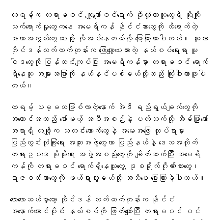
ထရမ့်က တရားမဝင် ကျူးကျော်ဝင်ရောက် ခိုလှုံလာသူတွေရဲ့ ဆိုးကျိုး
သက်ရောက်မှုတွေကနေ အမေရိကန် နိုင်ငံသားတွေကို ထိရောက်တဲ့
အကာအကွယ်တွေ ပေးဖို့ လိုအပ်နေတယ်လို့ ပြောကြားထားပါတယ်။ သူဟာ
ဘိုင်ဒန်လက်ထက်တုန်းက ဖြေလျှော့ပေးထားတဲ့ နယ်စပ်ရေးရာ မူ
ဝါဒတွေကို ပြန်တင်းကျပ်ပြီး အမေရိကန်မှာ တရားမဝင် ရောက်
ရှိနေသူ အများအပြားကို နယ်နှင်ပစ်မယ်လို့လည်း ကြုံးဝါးထားဖူးပါ
တယ်။
ထရမ့် သမ္မတဖြစ်လာတဲ့နောက် အဲဒီ ရည်ရွယ်ချက်တွေကို
အကောင်အထည် ဖော်မယ့် အစီအစဉ်နဲ့ ပတ်သက်လို့ အိမ်ဖြူတော်
အရာရှိ တချို့က သတင်းထောက်တွေနဲ့ အမေးအဖြေ လုပ်ရာမှာ
ပြည်တွင်းလုံခြုံရေး အထူးအဖွဲ့တွေဟာ ပြည်နယ်နဲ့ ဒေသအလိုက်
တရားဥပဒေ စိုးမိုးရေး အဖွဲ့အစည်းတွေကို ချိတ်ဆက်ပြီး အမေရိ
ကန်ကို တရားမဝင် ရောက်ရှိနေသူတွေ, ဒုစရိုက်ဂိုဏ်းသားတွေ၊
ရာဇဝတ်သားတွေကို ဖယ်ရှားသွားမယ်လို့ အသိပေး ပြောကြားခဲ့ပါတယ်။
လောလောဆယ်မှာတော့ ဘိုင်ဒန် လက်ထက်တုန်းက နိုင်ငံ
အနောက်တောင်ပိုင်း နယ်စပ်ကို ဖြတ်ကျော်ပြီး တရားမဝင် ဝင်