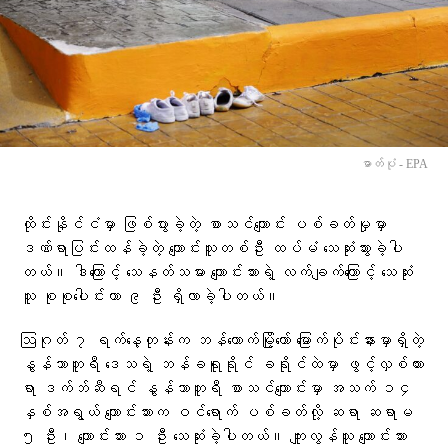
ဓာတ်ပုံ - EPA
ထိုင်းနိုင်ငံမှာ ဖြစ်ပွားခဲ့တဲ့ စာသင်ကျောင်း ပစ်ခတ်မှုမှာ
ဒဏ်ရာပြင်းထန်ခဲ့တဲ့ ကျောင်းသူတစ်ဦး ထပ်မံ သေဆုံးသွားခဲ့ပါ
တယ်။ ဒါကြောင့် သေနတ်သမား ကျောင်းသားရဲ့ လက်ချက်ကြောင့် သေဆုံး
သူ စုစုပေါင်းဟာ ၉ ဦး ရှိလာခဲ့ပါတယ်။
ဩဂုတ် ၇ ရက်နေ့တုန်းက ဘန်ကောက်မြို့တော် မြောက်ပိုင်းနားမှာရှိတဲ့
နွန်သာဘူရီ ဒေသရဲ့ ဘန်ခရူရိုင် ခရိုင်ထဲမှာ ဖွင့်လှစ်ထား
ရာ ဒက်ဘ်ဆီရင် နွန်သာဘူရီ စာသင်ကျောင်းမှာ အသက် ၁၄
နှစ်အရွယ် ကျောင်းသားက ဝင်ရောက် ပစ်ခတ်လို့ ဆရာ ဆရာမ
၅ ဦး၊ ကျောင်းသား ၁ ဦး သေဆုံးခဲ့ပါတယ်။ ကျူးလွန်သူ ကျောင်းသား