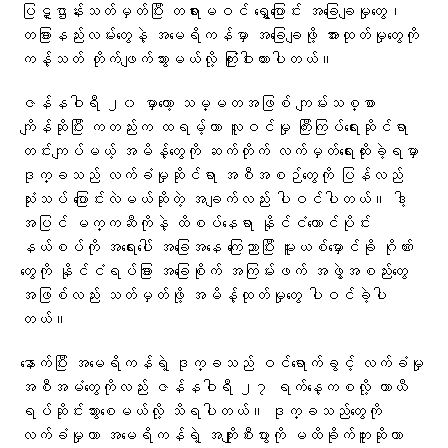
ပြဋ္ဌာန်းသတ်မှတ်ပြီး တရားမဝင် ရွှေ့ပြောင်း အခြေချမှုတွေ၊
တခြားနည်းလမ်းတွေနဲ့ အမေရိကန်မှာ အခြေချဖို့ အားထုတ်မှုတွေကို
ကန့်သတ် တိုက်ဖျက်သွားမယ်လို့ ကြုံးဝါးထားပါတယ်။
ဇန်နဝါရီ ၂၀ မှာတော့ သမ္မတအဖြစ် ကျမ်းသစ္စာ
ကျိန်ဆိုပြီး ကတည်းက ထရမ့်ဟာ လူဝင်မှု ကြီးကြပ်ရေးဆိုင်ရာ
တင်းကျပ်မယ့် အမိန့်တွေကို ဆက်တိုက် လက်မှတ်ရေးထိုးခဲ့ရမှာ
ဒုက္ခသည် လက်ခံမှုဆိုင်ရာ အစီအစဉ်တွေကို ပြန်လည်
သုံးသပ် ပြောင်းလဲမယ်ဆိုတဲ့ အချက်လည်း ပါဝင်ပါတယ်။ ဒါ့
အပြင် မက္ကဆီကိုနဲ့ ထိစပ်နေရာ နိုင်ငံတောင်ပိုင်း
နယ်စပ်ကို အရေးပေါ် အခြေအနေ ကြေညာပြီး မူးယစ်မှောင်ခို ဂိုဏ်း
တွေကို နိုင်ငံရပ်ခြား အခြေစိုက် အကြမ်းဖက် အဖွဲ့အစည်းတွေ
အဖြစ်လည်း သတ်မှတ်ဖို့ အမိန့်ထုတ်မှုတွေ ပါဝင်ခဲ့ပါ
တယ်။
နောက်ပြီး အမေရိကန်ရဲ့ ဒုက္ခသည် ဝင်ရောက်ခွင့် လက်ခံမှု
အစီအမံတွေကိုလည်း ဇန်နဝါရီ ၂၇ ရက်နေ့ကစလို့ ယာယီ
ရပ်ဆိုင်းသွားစေမယ်လို့ သိရပါတယ်။ ဒုက္ခသည်တွေကို
လက်ခံမှုဟာ အမေရိကန်ရဲ့ အကျိုးစီးပွားကို မထိခိုက်ဘူးဆိုတာ