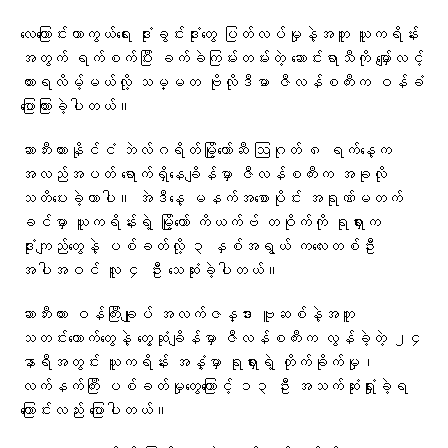
လေကြောင်းကာကွယ်ရေး ဒုံးခွင်းဒုံးတွေ ပြတ်လပ်မှုနဲ့အတူ ယူကရိန်း
အတွက် ရက်စက်ပြီး ခက်ခဲကြမ်းတမ်းတဲ့ ဆောင်းရာသီကို မျှော်လင့်
ထားရလိမ့်မယ်လို့ သမ္မတ ဗိုလိုဒီမာ ဇီလန်စကီးက ဝန်ခံ
ပြောကြားခဲ့ပါတယ်။
ဆာဘီးယားနိုင်ငံ ဘဲလ်ဂရိတ်မြို့တော်ဆီ ဩဂုတ် ၈ ရက်နေ့က
အလည်အပတ် ရောက်ရှိနေချိန်မှာ ဇီလန်စကီးက အခုလို
သတိပေးခဲ့တာပါ။ အဲဒီနေ့ မနက်အစောပိုင်း အရုဏ်မတက်
ခင်မှာ ယူကရိန်းရဲ့ မြို့တော် ကိယက်ဗ် တဝိုက်ကို ရုရှားက
ဒုံးကျည်တွေနဲ့ ပစ်ခတ်လို့ ၃ နှစ်အရွယ် ကလေးတစ်ဦး
အပါအဝင် လူ ၄ ဦး သေဆုံးခဲ့ပါတယ်။
ဆာဘီးယား ဝန်ကြီးချုပ် အလက်ဇန္ဒား ဗူဆစ်နဲ့အတူ
သတင်းထောက်တွေနဲ့ တွေ့ဆုံချိန်မှာ ဇီလန်စကီးက လွန်ခဲ့တဲ့ ၂၄
နာရီအတွင်း ယူကရိန်း အနှံ့မှာ ရုရှားရဲ့ တိုက်ခိုက်မှု၊
လက်နက်ကြီး ပစ်ခတ်မှုတွေကြောင့် ၁၃ ဦး အသက်ဆုံးရှုံးခဲ့ရ
ကြောင်းလည်း ပြောပါတယ်။