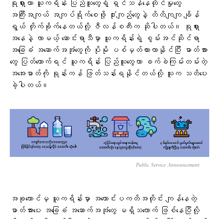
ရုရှားဟာ ယူကရိန်း ပြည်သူတွေရဲ့ ရှင်သန်နေထိုင်မှုတွေ
အကြီးအကျယ် အကျပ်ရိုက်စေဖို့ ဒုံးကျည်တွေနဲ့ တိတိကျကျ ချိန်
ရွယ် တိုက်ခိုက်နေတယ်လို့ ဇီလန်စကီးက ဆိုပါတယ်။ ရုရှား
အနေနဲ့ လာမယ့် ဆောင်းရာသီမှာ ယူကရိန်းရဲ့ စွမ်းအင်ဆိုင်ရာ
အခြေခံ အဆောက်အအုံတွေကို ပိုမို ပစ်မှတ်ထားလာနိုင်ပြီး ဓာတ်အား
တွေ ပြတ်တောက်ရင် ယူကရိန်း ပြည်သူတွေဟာ ခက်ခဲကြမ်းတမ်းတဲ့
အအေးဓာတ်ကို ရုန်းကန် ဖြတ်သန်းရနိုင်တယ်လို့ သူက သတိပေး
ခဲ့ပါတယ်။
Public Service Announcement
အခုတောင်မှ ယူကရိန်းမှာ အကောင်းပကတိအတိုင်း ကျန်နေတဲ့
ဓာတ်အားပေး အခြေခံ အဆောက်အအုံတွေ မရှိသလောက် ဖြစ်နေပြီလို့