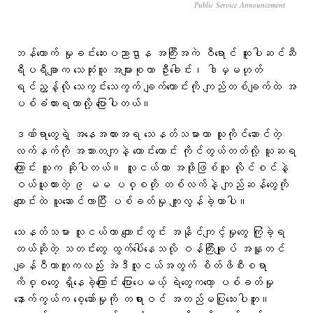
Public Service Announcement
ဘန်ကောက် မှုခင်းဆေးပညာဌာန အကြီးအကဲ ဝီရောင် ဆူပါဆင်ဆီ
ရီပရီချာက သေဆုံးသူ အများစုဟာ ဦးခေါင်း၊ ဒါမှမဟုတ်
ရင်ညွန့်လို သေကွင်းသေကွက် ချက်ကောင်းကို ကျည်တစ်ချက်ထဲ အ
ပစ်ခံထားရတာလို့ ပြောပါတယ်။
ဒဏ်ရာတွေရဲ့ အနေအထားအရ သေနတ်သမားဟာ သူကိုင်ဆောင်တဲ့
လက်နက်ကို အသားတကျနဲ့ ကောင်းကောင်း ကိုင်တွယ်တတ်လို့ ယူဆရ
ကြောင်း သူက ဆိုပါတယ်။ လူငယ်ဟာ အဖိုးဖြစ်သူ လိုင်စင်နဲ့
ဝယ်ယူထားတဲ့ ၉ မမ ပစ္စတို တစ်လက်နဲ့ ကျည်ဆန်တွေကို
ကျောင်းထဲ ယူဆောင်လာပြီး ပစ်ခတ်မှု ကျူးလွန်ခဲ့တာပါ။
သေနတ်သမား လူငယ်ဟာ ကျောင်းတွင်း အနိုင်ကျင့်မှုတွေ ကြုံခဲ့ရ
တယ်ဆိုတဲ့ သတင်းတွေ ထွက်ပေါ်နေသလို ဝန်ကြီးချုပ် အနူတင်
ချန်ဝီယာကူကလည်း အဲဒီလူငယ်အတွက် စိတ်ဖိစီးစရာ
ကိစ္စတွေ ရှိနေခဲ့ကြောင်း ပြောပေမယ့် ရဲတွေကတော့ ပစ်ခတ်မှု
နောက်ကွယ်က စေ့ဆော်မှုကို တရားဝင် အတည်မပြုသေးပါဘူး။