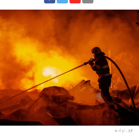
ဓာတ်ပုံ - AP