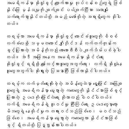
အမေရိကန်မှာ ခိုလှုံခွင့် လျှောက်ထားမှု လုပ်ငန်းစဉ်တွေရဲ့ ဖြစ်
နိုင်ခြေ မှန်သမျှကို ချက်ချင်း ပယ်ဖျက်ပြီးသား သဘောမျိုး
သက်ရောက်သွားနိုင်တယ်လို့ အမည်မဖော်လိုတဲ့ အရာရှိတွေက ဆိုပါ
တယ်။
ထရမ့်ဟာ အမေရိကန်မှာ ခိုလှုံခွင့် တောင်းခံသူတွေကို စိစစ်
လက်ခံပေးဖို့ သမ္မတဟောင်း ဂျိုးဘိုင်ဒန် လက်ထက်တုန်းက
ခွင့်ပြုထားတဲ့ အမိန့်ကိုလည်း စောစောစီးစီးပဲ ဖျက်သိမ်းပစ်ခဲ့ပါ
တယ်။ အဲဒီ အခြေအနေက အမေရိကန်မှာ နိုင်ငံရေး
ခိုလှုံခွင့် ရရှိဖို့ မျှော်လင့်ထားသူတွေအတွက်ရော၊ လက်ရှိ ခိုလှုံနေ
သူတွေအတွက်ပါ ဆိုးရွားတဲ့ ပြဿနာကြီး ဖြစ်လာနိုင်ပါတယ်။
ထရမ့်က လက်မှတ်ရေးထိုးခဲ့တဲ့ အမိန့်တွေထဲမှာ ရွှေ့ပြောင်း အခြေချ
သူတွေရဲ့ အမေရိကန်မှာ မွေးဖွားတဲ့ ကလေးတွေကို နိုင်ငံသားဖြစ်ခွင့်
ပြုထားတဲ့ ဥပဒေကို ပြောင်းလဲရေး ဆိုတာလည်း ပါဝင်ပါတယ်။
လက်ရှိ အမေရိကန်ရဲ့ လူဝင်မှု ကြီးကြပ်ရေး ဥပဒေတွေမှာတော့
မိဘတွေရဲ့ နေထိုင်မှုက တရားဝင်သည်ဖြစ်စေ၊ မဝင်သည်
ဖြစ်စေ၊ အမေရိကန်မှာ မွေးဖွားတဲ့ ကလေးတွေဟာ နိုင်ငံသားဖြစ်
ခွင့် ရှိတယ်လို့ ပြဋ္ဌာန်းထားပါတယ်။