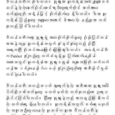
ဇီလန်စကီးက ဆိုပါတယ်။ ရုရှားဟာ ယူကရိန်းအပေါ် ကျူးကျော်စစ်
ဆင်နွှဲခဲ့တဲ့နောက်ပိုင်း ဆောင်းရာသီတွေရောက်တိုင်း ဓာတ်အားပေး
စက်ရုံတွေကို အရှိန်မြှင့် တိုက်ခိုက်လေ့ ရှိပါတယ်။ ဒါဟာ ယူ
ကရိန်း ပြည်သူတွေ အလျှော့ပေးလာအောင် ဖိအားပေးတဲ့ နည်းဗျူဟာ တစ်
ခုလည်း ဖြစ်ပါတယ်။
ဇီလန်စကီးကတော့ ရုရှားရဲ့ တာဝေးတိုက်ခိုက်မှုတွေ ပိုမိုပြင်းထန်
လာတာနဲ့အမျှ ယူကရိန်းအတွက် ဒုံးခွင်းဒုံးတွေလည်း ပိုပြီး
အရေးတကြီး လိုအပ်လာနေကြောင်း ပြောကြားသွားပါတယ်။ အမေရိကန်ဆီ
က Patriot ဒုံးကျည်တွေ လက်ခံရရှိမှု ပြတ်တောက်နေချိန်
အတောအတွင်း ယူကရိန်းဟာ ရုရှားဒရုန်း အများအပြားကို ဆက်လက်
ဟန့်တား ပစ်ချနေနိုင်ပေမယ့် ဒုံးကျည်တွေကိုတော့ တားဆီးနိုင်စွမ်း
ကင်းမဲ့နေပါတယ်။
ဇီလန်စကီး အလည်အပတ် သွားရောက်ခဲ့တဲ့ ဆာဘီးယားဟာ ရုရှားအပေါ်
ပိတ်ဆို့ဒဏ်ခတ်မှုတွေ မသတ်မှတ်တဲ့ တစ်ခုတည်းသော ဥရောပ
နိုင်ငံဖြစ်ပါတယ်။ ပြီးတော့ ရုရှားနဲ့လည်း ကာလရှည်ကြာ နီးကပ်
တဲ့ ဆက်ဆံရေး ရှိနေပါတယ်။ ယူကရိန်းအတွက် စစ်ရေးမဟုတ်
တဲ့ အကူအညီတွေ ပေးနေတဲ့ ဗူဆစ်က သူဟာ ဇီလန်စကီးနဲ့