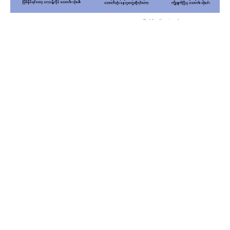
Public Service Announcement
ဂျော့ဂျ်ဟာ သားဖြစ်သူရဲ့ တောက်ပတဲ့ ဘောလုံးသမားဘဝ တလျှောက်လုံးမှာ
အရေးပါတဲ့ အစိတ်အပိုင်းကနေ ပံ့ပိုးပေးခဲ့ပါတယ်။ မက်ဆီက
စပိန်ကလပ် ဘာစီလိုနာ လူငယ်အသင်းကို ရောက်သွားချိန်က သား
ဖြစ်သူ ရပ်ဝေးမြေခြားမှာ အထီးမကျန်အောင် ဂျော့ဂျ်လည်း လိုက်သွားခဲ့
ပါတယ်။ နောက်ပိုင်းမှာတော့ မက်ဆီရဲ့ အေးဂျင့်အဖြစ် နှစ်အတော်
ကြာ ဆောင်ရွက်ပေးခဲ့ပါတယ်။
သူ့အတွက်တော့ ဖခင်ဖြစ်သူရဲ့ ခွင့်ပြုချက်နဲ့ အကြံဉာဏ်တွေက
အရမ်းအရေးပါကြောင်း၊ ပွဲတစ်ပွဲ ပြီးဆုံးတိုင်း သူ့ကစားပုံနဲ့
ပတ်သက်လို့ ဖခင်ရဲ့ အမြင်ကို မေးမြန်းလေ့ရှိကြောင်း အရင်
တုန်းက မက်ဆီက ပြောပြဖူးပါတယ်။
ကမ္ဘာ့ဖလားမှာတုန်းက မက်ဆီဟာ အယ်လ်ဂျီးရီးယားဖက်ကို
ဦးဆောင်ဂိုး သွင်းပြီးချိန်မှာ မျက်ရည်တွေ ကျနေခဲ့ပါတယ်။ ပွဲ
အပြီး အင်တာဗျူးမှာတော့ မက်ဆီက သူမျက်ရည်ကျတာဟာ ဘောလုံးနဲ့