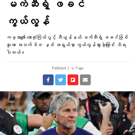
မက်ဆီရဲ့ ဖခင်
ကွယ်လွန်
ကမ္ဘာကျော် ဘောလုံးကြယ်ပွင့် လီယွန်နယ် မက်ဆီရဲ့ ဖခင်ဖြစ်
သူဟာ အသက် ၆၈ နှစ် အရွယ်မှာ ကွယ်လွန်သွားခဲ့ကြောင်း သိရ
ပါတယ်။
Published
1 ရက် ago