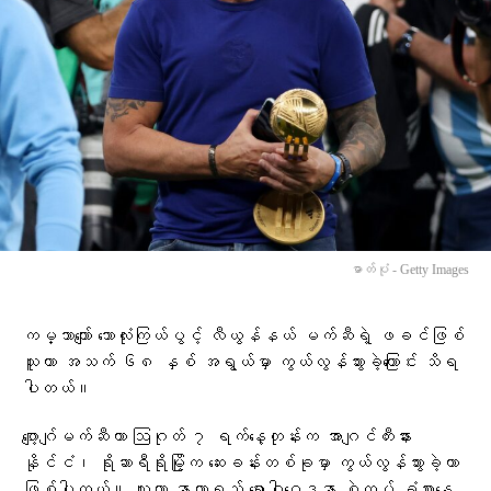
ဓာတ်ပုံ - Getty Images
ကမ္ဘာကျော် ဘောလုံးကြယ်ပွင့် လီယွန်နယ် မက်ဆီရဲ့ ဖခင်ဖြစ်
သူဟာ အသက် ၆၈ နှစ် အရွယ်မှာ ကွယ်လွန်သွားခဲ့ကြောင်း သိရ
ပါတယ်။
ဂျော့ဂျ်မက်ဆီဟာ ဩဂုတ် ၇ ရက်နေ့တုန်းက အာဂျင်တီးနား
နိုင်ငံ၊ ရိုဆာရီရိုမြို့က ဆေးခန်းတစ်ခုမှာ ကွယ်လွန်သွားခဲ့တာ