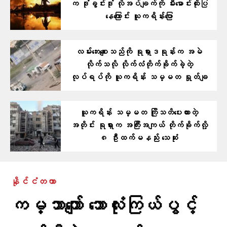
က ဒုံးခွင်းဒုံး လိုအပ်ချက်ကို မီးမောင်းထိုးပြ
နေကြောင်း ယူကရိန်းပြော
လမ်းဘေးစျေးသည်ကို ရုရှားဒရုန်းက အမဲ
လိုက်သလို လိုက်လံတိုက်ခိုက်ခဲ့တဲ့
လုပ်ရပ်ကို ယူကရိန်း သမ္မတ ရှုတ်ချ
ယူကရိန်း သမ္မတ ကြိုသတိပေးထားတဲ့
အတိုင်း ရုရှားက အကြီးအကျယ် တိုက်ခိုက်လို့
၈ ဦးထက်မနည်း သေဆုံး
နိုင်ငံတကာ
ကမ္ဘာကျော် ဘောလုံးကြယ်ပွင့်