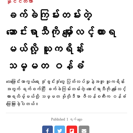
နိုင်ငံတကာ
ခက်ခဲကြမ်းတမ်းတဲ့
ဆောင်းရာသီကို မျှော်လင့်ထားရ
မယ်လို့ ယူကရိန်း
သမ္မတ ဝန်ခံ
လေကြောင်းကာကွယ်ရေး ဒုံးခွင်းဒုံးတွေ ပြတ်လပ်မှုနဲ့အတူ ယူကရိန်း
အတွက် ရက်စက်ပြီး ခက်ခဲကြမ်းတမ်းတဲ့ ဆောင်းရာသီကို မျှော်လင့်
ထားရလိမ့်မယ်လို့ သမ္မတ ဗိုလိုဒီမာ ဇီလန်စကီးက ဝန်ခံ
ပြောကြားခဲ့ပါတယ်။
Published
1 ရက် ago