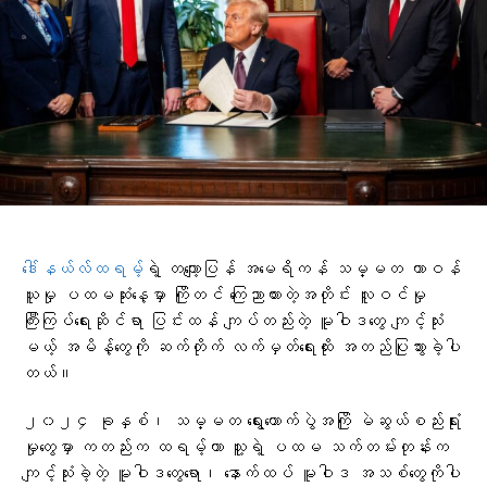
ဒေါ်နယ်လ်ထရမ့်
ရဲ့ တကျော့ပြန် အမေရိကန် သမ္မတ တာဝန်
ယူမှု ပထမဆုံးနေ့မှာ ကြိုတင် ကြေညာထားတဲ့အတိုင်း လူဝင်မှု
ကြီးကြပ်ရေးဆိုင်ရာ ပြင်းထန် ကျပ်တည်းတဲ့ မူဝါဒတွေ ကျင့်သုံး
မယ့် အမိန့်တွေကို ဆက်တိုက် လက်မှတ်ရေးထိုး အတည်ပြုသွားခဲ့ပါ
တယ်။
၂၀၂၄ ခုနှစ်၊ သမ္မတ ရွေးကောက်ပွဲအကြို မဲဆွယ်စည်းရုံး
မှုတွေမှာ ကတည်းက ထရမ့်ဟာ သူ့ရဲ့ ပထမ သက်တမ်းတုန်းက
ကျင့်သုံးခဲ့တဲ့ မူဝါဒတွေရော၊ နောက်ထပ် မူဝါဒ အသစ်တွေကိုပါ