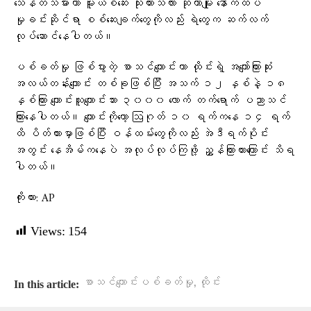
သေနတ်သမားဟာ မူးယစ်ဆေး သုံးထားသလား ဆိုတာမျိုး နောက်ထပ်
မှုခင်းဆိုင်ရာ စစ်ဆေးချက်တွေကိုလည်း ရဲတွေက ဆက်လက်
လုပ်ဆောင်နေပါတယ်။
ပစ်ခတ်မှု ဖြစ်ပွားတဲ့ စာသင်ကျောင်းဟာ ထိုင်းရဲ့ အကျော်ကြားဆုံး
အလယ်တန်းကျောင်း တစ်ခုဖြစ်ပြီး အသက် ၁၂ နှစ်နဲ့ ၁၈
နှစ်ကြား ကျောင်းသူကျောင်းသား ၃၀၀၀ လောက် တက်ရောက် ပညာသင်
ကြားနေပါတယ်။ ကျောင်းကိုတော့ ဩဂုတ် ၁၀ ရက်ကနေ ၁၄ ရက်
ထိ ပိတ်ထားမှာဖြစ်ပြီး ဝန်ထမ်းတွေကိုလည်း အဲဒီရက်ပိုင်း
အတွင်း နေအိမ်ကနေပဲ အလုပ်လုပ်ကြဖို့ ညွှန်ကြားထားကြောင်း သိရ
ပါတယ်။
ကိုးကား: AP
Views:
154
,
စာသင်ကျောင်းပစ်ခတ်မှု
ထိုင်း
In this article: