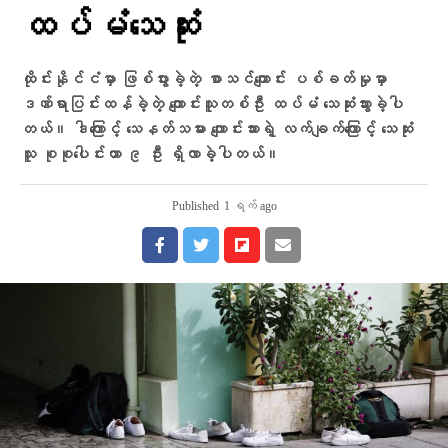
ထပ်မံသေဆုံး
ထိုင်းနိုင်ငံမှာ ဖြစ်ပွားခဲ့တဲ့ စာသင်ကျောင်း ပစ်ခတ်မှုမှာ
ဒဏ်ရာပြင်းထန်ခဲ့တဲ့ ကျောင်းသူတစ်ဦး ထပ်မံ သေဆုံးသွားခဲ့ပါ
တယ်။ ဒါကြောင့် သေနတ်သမား ကျောင်းသားရဲ့ လက်ချက်ကြောင့် သေဆုံး
သူ စုစုပေါင်းဟာ ၉ ဦး ရှိလာခဲ့ပါတယ်။
Published
1 ရက် ago