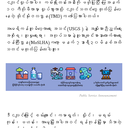
ငလျင်လှုပ်တာပါ။ ကမ်းရိုးတန်းအနီးကို ဗဟိုပြုပြီး မြေအနက်
၁၀ ကီလိုမီတာမှာ လှုပ်သွားတာလို့ ငလျင်သတင်းတွေ ထုတ်ပြန်ပေး
နေတဲ့ ထိုင်းမိုးဇလဌာန(TMD)က ဖော်ပြထားပါတယ်။
အမေရိကန်ဘူမိလေ့လာရေး အသင်း(USGS )နဲ့ အမျိုးသားညီညွတ်ရေး
အစိုးရ၊လူမှုရေးရာ၊ အလုပ်သမားနဲ့လူသားချင်းစာနာထောက်ထားရေး
ဝန်ကြီးဌာန(MoSLHA)ကတော့ မနက် ၇နာရီ၃၀မိနစ်အထိ
သတင်းမထုတ်ပြန်သေးပါဘူး။
Public Service Announcement
ဒီငလျင်ကြောင့် စမ်းချောင်း၊ကမာရွတ်၊ လှိုင်၊ မရမ်း
ကုန်း၊ ဗဟန်း၊ တာမွေမြို့အပါအဝင် ရန်ကုန်မြို့မှာ သိသာတဲ့