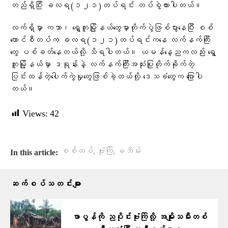
တည်ရှိပြီး ခလရ(၁၂၁)တပ်ရင်း တပ်စွဲထားပါတယ်။
လက်ရှိမှာ ကသာ၊ ရွှေကူမြို့နယ်တွေမှာတိုက်ပွဲဖြစ်ပွားနေပြီး စစ်
ကောင်စီတပ်က ခလရ(‌၁၂၁)တပ်ရင်းကနေ လက်နက်ကြီး
တွေ ပစ်ခတ်နေတယ်လို့ သိရပါတယ်။ ယမန်နေ့ညကလည်း ရွှေ
ကူမြို့နယ်မှာ ဒရုန်းနဲ့ လက်နက်ကြီးအသုံးပြုတိုက်ခိုက်တဲ့
ပြင်းထန်တဲ့ပေါက်ကွဲမှုတွေဖြစ်ခဲ့တယ်လို့ ဒေသခံတွေက ပြောပါ
တယ်။
Views:
42
,
,
စစ်တပ်
ဗုံးကြဲ
မဘိမ်း
In this article:
ဆက်စပ်သတင်းများ
ဖာပွန်ကို ညပိုင်းဗုံးကြဲလို့ အမျိုးသမီးတစ်