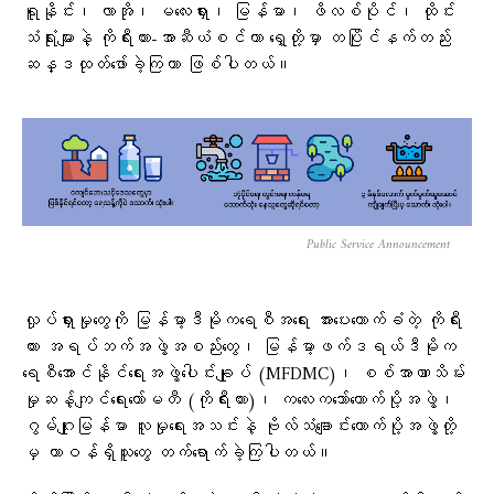
ရူနိုင်း၊ လာအို၊ မလေးရှား၊ မြန်မာ၊ ဖိလစ်ပိုင်၊ ထိုင်း
သံရုံးများနဲ့ ကိုရီးယား-အာဆီယံစင်တာ ရှေ့တို့မှာ တပြိုင်နက်တည်း
ဆန္ဒထုတ်ဖော်ခဲ့ကြတာ ဖြစ်ပါတယ်။
Public Service Announcement
လှုပ်ရှားမှုတွေကို မြန်မာ့ဒီမိုကရေစီအရေး အားပေးထောက်ခံတဲ့ ကိုရီး
ယား အရပ်ဘက်အဖွဲ့အစည်းတွေ၊ မြန်မာ့ဖက်ဒရယ်ဒီမိုက
ရေစီအောင်နိုင်ရေးအဖွဲ့ပေါင်းချုပ် (MFDMC)၊ စစ်အာဏာသိမ်း
မှုဆန့်ကျင်ရေးကော်မတီ (ကိုရီးယား)၊ ကလေးကဘော်ထောက်ပို့အဖွဲ့၊
ဂွမ်ဂျုးမြန်မာ လူမှုရေးအသင်းနဲ့ ဗိုလ်သံချောင်းထောက်ပို့အဖွဲ့တို့
မှ တာဝန်ရှိသူတွေ တက်ရောက်ခဲ့ကြပါတယ်။