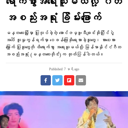
ရောက်စွာအရေးယူမယ်လို့ ဂီတ
အစည်းအရုံး ခြိမ်းခြောက်
မန္တလေးမြို့မှာ ပြုလုပ်ခဲ့တဲ့ အောင်ဇမ္ဗူသီချင်းဆိုပြိုင်ပွဲ
အပေါ် လူမှုကွန်ရက်မှာ ဝေဖန်ပြောဆိုရေးသားခဲ့သူတွေ၊ အားပေးအား
မြှောက် ပြုသူတွေကို ထိရောက်စွာ အရေးယူမယ်လို့ မြန်မာနိုင်ငံဂီတ
အစည်းအရုံး (မန္တလေးတိုင်း)က ထုတ်ပြန်ပါတယ်။
Published
7 နာရီ ago