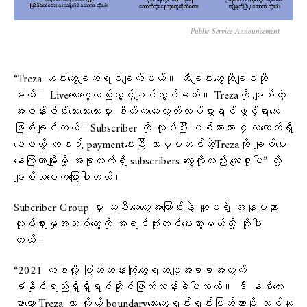
Public Service Announcement
“Treza ဟင်းတွေချက်ရင်ချက်မယ်။ သီချင်းတွေဆိုချင်ဆို
မယ်။ Liveလေးတွေလည်းလွှင့်ချင်လွှင့်မယ်။ Trezaကို ချစ်တဲ့
အဝန်းဝိုင်းသေးသေးလေးမှာ စိတ်ကလေးလွတ်လပ်စွာရင်ဖွင့်ရာလေး
ဖြစ်ချင်တယ်။Subscriber ကို လုပ်ပြီး ပစ်ထားတာ ၄လလောက်ရှိ
ပေမယ့် လစဉ် paymentပေးပြီး ဘာမှမတင်တဲ့Trezaကို ချစ်ပေး
နေကြတာမျိုးမို့ အခုလက်ရှိ subscribers တွေကိုလည်း ကျေးဇူးပါ” လို့
ချစ်သုဝေကပြောပါတယ်။
Subcriber Group မှာ သမီးလေးတွေအကြောင်းနဲ့ သူမရဲ့ အနုပညာ
လှုပ်ရှားမှုအသစ်တွေကို အရင်ဆုံးတင်ပေးသွားမယ်လို့ ဆိုပါ
တယ်။
“2021 ကစလို့ ဖြတ်သန်းကြုံတွေ့ရသမျှအရာရာအတွက်
ခံနိုင်ရည်ရှိရှိရင်ဆိုင်ဖြတ်သန်းခဲ့ပါတယ်။ ဒီ နှစ်လေး
မှာတော့ Treza ဟာ ကိုယ့် boundaryလေးတွေရှင်းရှင်းပြတ်သားဖို့ သင်ယူ