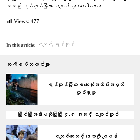
ကလည်း ရန်ကုန်မြို့မှာ ငလျင် လှုပ်စေပါတယ်။
Views:
477
,
ငလျင်
ရန်ကုန်
In this article:
ဆက်စပ်သတင်းများ
ရန်ကုန်မြို့က ၈လေးလုံးအထိမ်းအမှတ်
လှုပ်ရှားမှု
မြိုင်မြို့အနီးဗဟိုပြုပြီး ၄.၈ အဆင့် ငလျင်လှုပ်
ငလျင်ဘေးသင့် ဒေသကို ဂျပန်