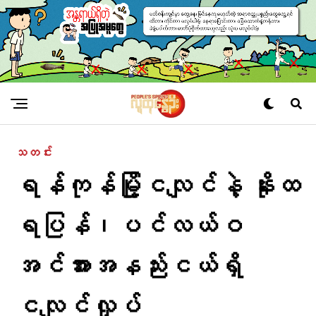
သတင်း
ရန်ကုန်မြို့ငလျင်နဲ့ နိုးထ
ရပြန်၊ပင်လယ်ဝ
အင်အားအနည်းငယ်ရှိ
ငလျင်လှုပ်