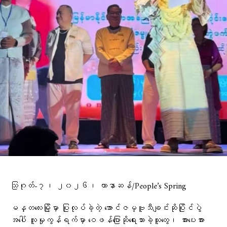
သြဂုတ်-၇၊ ၂၀၂၆၊ ဟာနာဆန်/People’s Spring
မန္တလေးမြို့မှာ ပြုလုပ်ခဲ့တဲ့ အောင်ဇမ္ဗူသီချင်းဆိုပြိုင်ပွဲ
အပေါ် လူမှုကွန်ရက်မှာ ဝေဖန်ပြောဆိုရေးသားခဲ့သူတွေ၊ အားပေးအား