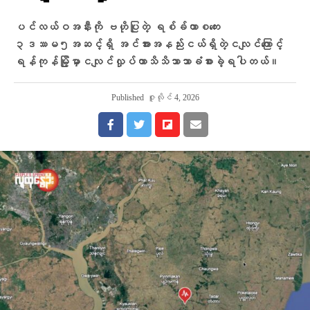
ပင်လယ်ဝအနီးကို ဗဟိုပြုတဲ့ ရစ်ခ်တာစကေး
၃ဒဿမ၅အဆင့်ရှိ အင်အားအနည်းငယ်ရှိတဲ့ငလျင်ကြောင့်
ရန်ကုန်မြို့မှာငလျင်လှုပ်တာသိသိသာသာခံစားခဲ့ရပါတယ်။
Published
ဇူလိုင် 4, 2026