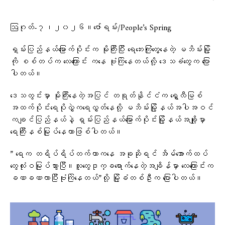
ဩဂုတ်-၇၊၂၀၂၆။ဇော်ရမ်း/People’s Spring
ရှမ်းပြည်နယ်မြောက်ပိုင်းက မိုးကြီးပြီး ရေဘေးကြုံတွေ့နေတဲ့ မဘိမ်းမြို့
ကို စစ်တပ်က လေကြောင်း ကနေ ဗုံးကြဲနေတယ်လို့ ဒေသခံတွေက ပြော
ပါတယ်။
ဒေသတွင်းမှာ မိုးကြီးနေတဲ့အပြင် တရုတ်နိုင်ငံက ရွှေလီမြစ်
အထက်ပိုင်းရေပိုလွှဲက​ရေလွှတ်နေလို့ မဘိမ်းမြို့နယ်အပါအဝင်
ကချင်ပြည်နယ်နဲ့ ရှမ်းပြည်နယ်မြောက်ပိုင်းမြို့နယ်အချို့မှာ
ရေကြီးနစ်မြုပ်နေတာဖြစ်ပါတယ်။
” ရေက တရိပ်ရိပ်တက်တာကနေ အခုဆိုရင် အိမ်အောက်ထပ်
တွေလုံးဝမြုပ်သွားပြီ။လူတွေဒုက္ခရောက်နေတဲ့အချိန်မှာ လေကြောင်းက
ခဏခဏလာပြီးဗုံးကြဲနေတယ်”လို့ မြို့ခံတစ်ဦးက ပြောပါတယ်။