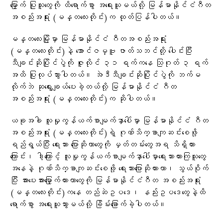
မြှောက် ပြုသူတွေကို ထိရောက်စွာ အရေးယူမယ်လို့ မြန်မာနိုင်ငံဂီတ
အစည်းအရုံး (မန္တလေးတိုင်း)က ထုတ်ပြန်ပါတယ်။
မန္တလေးမြို့မှာ မြန်မာနိုင်ငံ ဂီတအစည်းအရုံး
(မန္တလေးတိုင်း)နဲ့ အောင်ဇမ္ဗူ ဇာတ်သဘင်တို့ ပေါင်းပြီး
သီချင်းဆိုပြိုင်ပွဲကို ဇူလိုင် ၃၁ ရက်ကနေ သြဂုတ် ၃ ရက်
အထိ ပြုလုပ်သွားပါတယ်။ အဲဒီသီချင်းဆိုပြိုင်ပွဲကို ဘက်မ
လိုက်ဘဲ ဆုရွေးချယ်ပေးခဲ့တယ်လို့ မြန်မာနိုင်ငံ ဂီတ
အစည်းအရုံး (မန္တလေးတိုင်း)က ဆိုပါတယ်။
ယခုအခါ လူမှုကွန်ယက်စာမျက်နှာပေါ်မှာ မြန်မာနိုင်ငံ ဂီတ
အစည်းအရုံး (မန္တလေးတိုင်း)ရဲ့ ဂုဏ်သိက္ခာကျဆင်းစေဖို့
ရည်ရွယ်ပြီး ရေးသား ပြောဆိုတာတွေကို မှတ်တမ်းတွေအရ သိရှိထား
ကြောင်း၊ ဒါ့ကြောင့် လူမှုကွန်ယက်စာမျက်နှာပေါ်မှာရေးသားထားကြသူတွေ
အနေနဲ့ ဂုဏ်သိက္ခာကျဆင်းစေဖို့ ရေးသားပြောဆိုထားတာ၊ သွယ်ဝိုက်
ပြီး အားပေးအားမြှောက်ထားတာတွေကို မြန်မာနိုင်ငံဂီတ အစည်းအရုံး
(မန္တလေးတိုင်း)ကနေ တည်ဆဲဥပဒေ၊ နည်းဥပဒေတွေနဲ့ထိ
ရောက်စွာ အရေးယူသွားမယ်လို့ ခြိမ်းခြောက်ခဲ့ပါတယ်။