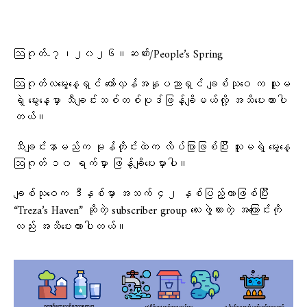
ဩဂုတ်-၇၊၂၀၂၆။ဆဏ်း/People’s Spring
ဩဂုတ်လမွေးနေ့ရှင် တော်လှန်အနုပညာရှင် ချစ်သုဝေ က သူမ
ရဲ့ မွေးနေ့မှာ သီချင်းသစ်တစ်ပုဒ်ဖြန့်ချိမယ်လို့ အသိပေးထားပါ
တယ်။
သီချင်းနာမည်က မုန်တိုင်းထဲက လိပ်ပြာဖြစ်ပြီး သူမရဲ့ မွေးနေ့
ဩဂုတ် ၁၀ ရက်မှာ ဖြန့်ချိပေးမှာပါ။
ချစ်သုဝေက ဒီနှစ်မှာ အသက် ၄၂ နှစ်ပြည့်တာဖြစ်ပြီး
“Treza’s Haven” ဆိုတဲ့ subscriber group လေးဖွဲ့ထားတဲ့ အကြောင်းကို
လည်း အသိပေးထားပါတယ်။