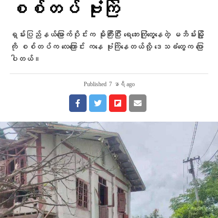
စစ်တပ် ဗုံးကြဲ
ရှမ်းပြည်နယ်မြောက်ပိုင်းက မိုးကြီးပြီး ရေဘေးကြုံတွေ့နေတဲ့ မဘိမ်းမြို့
ကို စစ်တပ်က လေကြောင်း ကနေ ဗုံးကြဲနေတယ်လို့ ဒေသခံတွေက ပြော
ပါတယ်။
Published
7 နာရီ ago