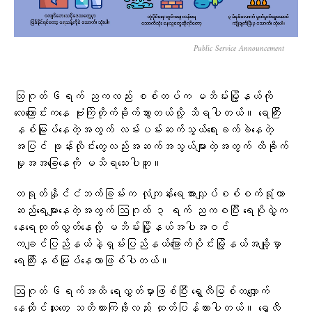
Public Service Announcement
သြဂုတ် ၆ရက် ညကလည်း စစ်တပ်က မဘိမ်းမြို့နယ်ကို
လေကြောင်းကနေ ဗုံးကြဲတိုက်ခိုက်သွားတယ်လို့ သိရပါတယ်။ ရေကြီး
နစ်မြုပ်နေတဲ့အတွက် လမ်းပမ်းဆက်သွယ်ရေးခက်ခဲနေတဲ့
အပြင် ဖုန်းလိုင်းတွေလည်းအဆက်အသွယ်များတဲ့အတွက် ထိခိုက်
မှုအအခြေနေကို မသိရသေးပါဘူး။
တရုတ်နိုင်ငံဘက်ခြမ်းက လုံကျန်းရေအားလျှပ်စစ်စက်ရုံဟာ
ဆည်ရေများနေတဲ့အတွက် ဩဂုတ် ၃ ရက် ညကစပြီး ရေပိုလွှဲက‌
နေရေထုတ်လွှတ်နေလို့ မဘိမ်းမြို့နယ်အပါအဝင်
ကချင်ပြည်နယ်နဲ့ရှမ်းပြည်နယ်မြောက်ပိုင်းမြို့နယ်အချို့မှာ
ရေကြီးနစ်မြုပ်နေတာဖြစ်ပါတယ်။
ဩဂုတ် ၆ရက်အထိ ရေလွှတ်မှာဖြစ်ပြီး ရွှေလီမြစ်တလျှောက်
နေထိုင်သူတွေ သတိထားကြဖို့လည်း ထုတ်ပြန်ထားပါတယ်။ ရွှေလီ