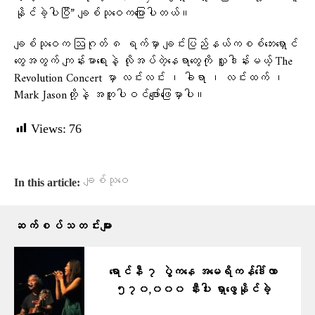
နိုင်ခဲ့ပါပြီ” ချစ်သုဝေကပြောပါတယ်။
ချစ်သုဝေက ဩဂုတ် ၈ ရက်မှာ ချင်းပြည်နယ်ကစစ်ဘေးရှောင်
တွေအတွက် ကျန်းမာရေးနဲ့ လိုအပ်တဲ့နေရာတွေကို လှူဒါန်းမယ့် The
Revolution Concert မှာ လင်းလင်း ၊ ခါရာ ၊ လင်းထက် ၊
Mark Jasonတို့နဲ့ အတူပါဝင်ဖျော်ဖြေမှာပါ။
Views:
76
ချစ်သုဝေ
In this article:
ဆက်စပ်သတင်းများ
ရောင်နီ ၇ ပွဲကနေ အမေရိကန်ဒေါ်လာ
၅၇၀,၀၀၀ နီးပါး ရှာဖွေနိုင်ခဲ့