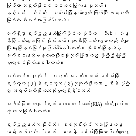
မြစ်ဟာ တရုတ်နိုင်ငံ ဝင်တင်မြို့ကနေ မူဆယ်၊
နမ့်ခမ်း၊ မိုးမိတ်၊ မဘိမ်းမြို့နယ်တွေကို ဖြတ်ပြီး ဧရာဝတီ
မြစ်ထဲ စီးဝင်တာဖြစ်ပါတယ်။
လက်ရှိမှာ ရှမ်းပြည်နယ်မြောက်ပိုင်းက မိုးမိတ်၊ သီပေါ၊ သိန္
နီမြို့နယ်တွေအပြင် မိုင်းယယ်၊ ကျေးသီးမြို့နယ်‌ တွေမှာလည်း မိုးများ
ပြီး ရေကြီးနစ်မြုပ်မှုဖြစ်ပေါ်နေပါတယ်။ မိုးမိတ်မြို့နယ်နဲ့
ဆက်စပ်နေတဲ့မန္တလေးတိုင်းမိုးကုတ်မြို့မှာလည်း မိုးကြီးပြီး မြေပြို
မှုတွေရင်ဆိုင်နေရပါတယ်။
စစ်တပ်က ဇူလိုင် ၂၈ရက် မနက်ကလည်း မဘိမ်းမြို့
ရပ်ကွက် (၂)နဲ့ ရပ်ကွက် (၃)ကိုဂျက်ဖိုက်တာ ၂စီးနဲ့ ဗုံးကြဲ
လို့ အရပ်သားထိခိုက်သေဆုံးမှုတွေရှိခဲ့ပါတယ်။
မဘိမ်းမြို့ဟာ ကချင်လွတ်လပ်ရေးတပ်မတော်(KIA) ထိန်းချုပ်ထား
တဲ့ ဒေသဖြစ်ပါတယ်။
ရှမ်းပြည်နယ်က မိုးမိတ်၊ စစ်ကိုင်းတိုင်း ကသာမြို့နယ်နဲ့
လည်း ဆက်စပ်နေပါတယ်။ ကသာနဲ့ မဘိမ်းမြို့ကြားမှာ ငါးအိုးကျေးရွာ