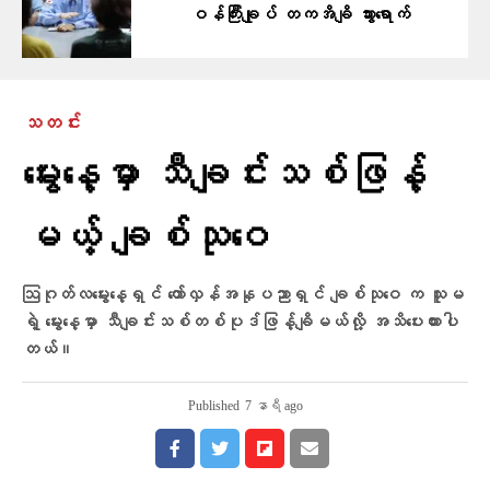
ဝန်ကြီးချုပ် တကအိချိ သွားရောက်
သတင်း
မွေးနေ့မှာ သီချင်းသစ်ဖြန့်
မယ့် ချစ်သုဝေ
ဩဂုတ်လမွေးနေ့ရှင် တော်လှန်အနုပညာရှင် ချစ်သုဝေ က သူမ
ရဲ့ မွေးနေ့မှာ သီချင်းသစ်တစ်ပုဒ်ဖြန့်ချိမယ်လို့ အသိပေးထားပါ
တယ်။
Published
7 နာရီ ago