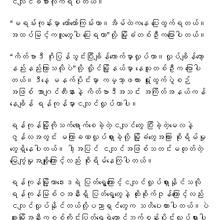
ငလျင်ခံစားလိုက်ရပါတယ်။
“မရမ်းကုန်းမှာ တော်တော်ကြမ်းတာ။အိမ်ထဲကနေ ပြေးထွက်ရတယ်။
အထပ်မြင့်ကလူတွေပါ ပြေးရတာ”လို့ မြို့ခံတစ်ဦးကပြောပါတယ်။
“ကိတ်ဗာဒီ ဂိုးပြန်သွင်းပြီးချိန်လောက်မှာလှုပ်တာ။လှုပ်ချိန်တော့
နည်းနည်းကြာသလိုပဲ”လို့ လှိုင်မြို့နယ်မှာ နေသူတစ်ဦးက ပြောပါ
တယ်။ဒီနေ့ မနက်ပိုင်းမှာ ကမ္ဘာ့ဖလား ရှုံးထွက်ပွဲစဉ်
အဖြစ် အာဂျင်တီးနားနဲ့ ကိတ်ဗာဒီအသင်း အကြိတ်အနယ်ကန်
နေချိန် ရန်ကုန်မှာငလျင်လှုပ်တာပါ။
ရန်ကုန်မြို့ကိုသက်ရောက်စေခဲ့တဲ့ငလျင်တွေ ပြီးခဲ့တဲ့မေလနဲ့
ဇွန်လအတွင်း မကြာခဏလှုပ်ရှားခဲ့လို့ မြို့ခံတွေအကြား စိုးရိမ်မှု
တွေရှိနေပါတယ်။ ဒါ့အပြင် ငလျင်အဖြစ်သတင်းမထုတ်တဲ့
မြေကျွံမှုအချို့ကြောင့်လည်း စိုးရိမ်နေကြပါတယ်။
ရန်ကုန်မြို့ဟာဒေးဒရဲ ပြတ်ရွှေ့ကြောင့်ငလျင်လှုပ်ရှားနိုင်သလို
ရန်ကုန်မြစ်ဝအနီးရှိ ပြတ်ရွေ့တွေနဲ့ ထိုးစိုက်ဇုန်ကြောင့်လည်း
ငလျင်လှုပ်နိုင်တယ်လို့ပညာရှင်တွေက သတိပေးထားပါတယ်။ပဲ
ခူးမြို့အနီးကစစ်ကိုင်းပြတ်ရွေ့ရဲ့တောင်ဘက်စွန်းပိုင်းလှုပ်ရှားပါ