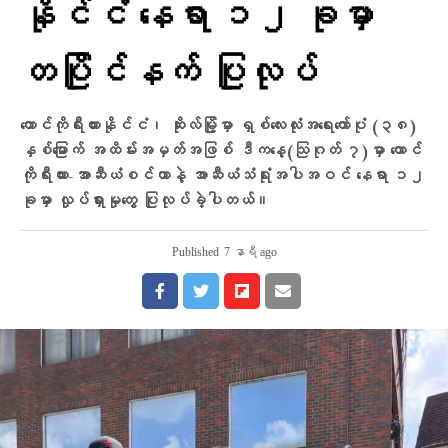
နိုင်ငံ နေရာ ၁၂ ခုမှာ
တပြိုင်နက် ပြုလုပ်
တောင်ကိုရီးယားနိုင်ငံ၊ ဆိုးလ်မြို့မှာ ရှစ်လေးလုံးအရေးတော်ပုံ (၃၈)
နှစ်မြောက် အထိမ်းအမှတ်အဖြစ် ဒီကနေ့(သြဂုတ် ၇)မှာ တောင်
ကိုရီးယား-အာဆီယံစင်တာနဲ့ အာဆီယံသံရုံးအပါအဝင် နေရာ ၁၂
ခုမှာ လှုပ်ရှားမှုတွေ ပြုလုပ်ခဲ့ပါတယ်။
Published
7 နာရီ ago