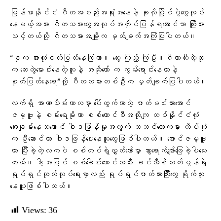
မြန်မာနိုင်ငံ ဂီတအစည်းအရုံးအနေနဲ့ ခုလိုပြိုင်ပွဲတွေလုပ်
နေမယ့်အစား ဂီတသမားတွေအလုပ်အကိုင်ပြန်ရအောင်သာ ကြိုးစား
သင့်တယ်လို့ ဂီတသမားအချို့က မှတ်ချက်အကြံပြုပါတယ်။
“ခုက အားလုံးငတ်ပြတ်နေကြတာ။ တွေး ကြည့် ကြဦး။ဂီတာတီးတဲ့လူ
က ဘေးတွဲမောင်းနေတဲ့လူနဲ့ အဆိုတော် က ကွမ်းရောင်းနေတာနဲ့
စုတ်ပြတ်နေရော”လို့ ဂီတသမားတစ်ဦးက မှတ်ချက်ပြုပါတယ်။
လက်ရှိ အာဏာသိမ်းကာလမှာ ပေါ်ထွက်လာတဲ့ ဇာတ်မင်းသားအောင်
ဇမ္ဗူနဲ့ စမ်းရေမိုးဟာ စစ်ကောင်စီအလိုကျ တစ်နိုင်ငံလုံး
အေးချမ်းနေသယောင် ဝါဒဖြန့်မှုအတွက် သဘင်လောကမှာ ထိပ်ဆုံး
က ဦးဆောင်ကာ ဝါဒဖြန့်ပေးနေသူတွေဖြစ်ပါတယ်။ အောင်ဇမ္ဗူ
ဟာ ပြီးခဲ့တဲ့လကပဲ စစ်တပ်ရဲ့လွှတ်တော်မှာ သွားရောက်ဖျော်ဖြေခဲ့ပါသေး
တယ်။ ဒါ့အပြင် စစ်ခေါင်းဆောင်သမီး ခင်သီရိသက်မွန်ရဲ့
ရုပ်ရှင်ထုတ်လုပ်ရေးမှာလည်း ရုပ်ရှင်ဇာတ်ကားကြီးတွေ ရိုက်ကူး
နေသူဖြစ်ပါတယ်။
Views:
36