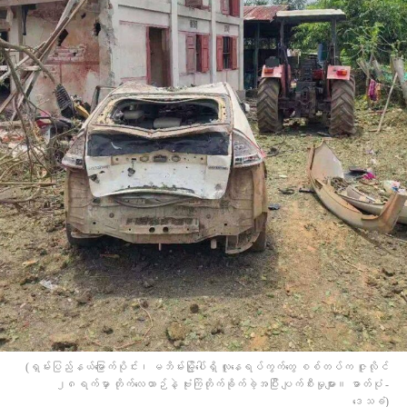
(ရှမ်းပြည်နယ်မြောက်ပိုင်း၊ မဘိမ်းမြို့ပေါ်ရှိ လူနေရပ်ကွက်တွေ စစ်တပ်က ဇူလိုင်
၂၈ရက်မှာ တိုက်လေယာဉ်နဲ့ ဗုံးကြဲတိုက်ခိုက်ခဲ့အပြီး ပျက်စီးမှုများ။ ဓာတ်ပုံ -
ဒေသခံ)