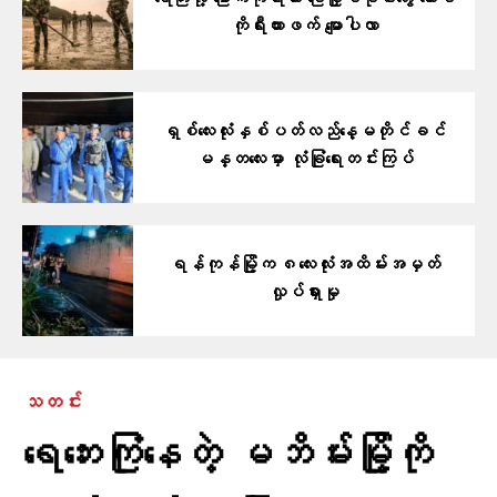
ကိုရီးယားဖက် မျောပါလာ
ရှစ်လေးလုံးနှစ်ပတ်လည်နေ့မတိုင်ခင်
မန္တလေးမှာ လုံခြုံရေးတင်းကြပ်
ရန်ကုန်မြို့က ၈လေးလုံးအထိမ်းအမှတ်
လှုပ်ရှားမှု
သတင်း
ရေဘေးကြုံနေတဲ့ မဘိမ်းမြို့ကို