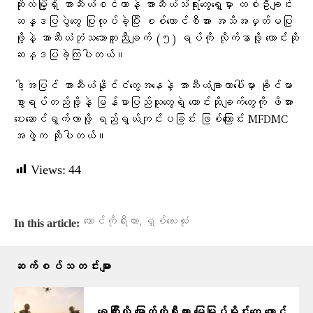
ဆိုးလ်မြို့ရှိ အာဆီယံစင်တာနဲ့ အာဆီယံသံရုံးတွေရှေ့မှာ တစ်ဦးချင်း
ဆန္ဒပြပွဲတွေ ပြုလုပ်ခဲ့ပြီး စစ်ကောင်စီအား အသိအမှတ်မပြု
ဖို့နဲ့ အာဆီယံဘုံသဘောတူညီချက် (၅) ရပ်ကို လိုက်နာဖို့ တောင်းဆို
ဆန္ဒပြခဲ့ကြပါတယ်။
ဒါ့အပြင် အာဆီယံနိုင်ငံတွေအနေနဲ့ အာဆီယံချာတာပေါ်မှာ ခိုင်မာ
စွာရပ်တည်ဖို့နဲ့ မြန်မာပြည်သူတွေရဲ့ တောင်းဆိုချက်တွေကို ဖိအား
ပေးဆောင်ရွက်လာဖို့ ရည်ရွယ်ကျင်းပခြင်း ဖြစ်ကြောင်း MFDMC
အဖွဲ့က ဆိုပါတယ်။
Views:
44
,
တောင်ကိုရီးယား
ရှစ်လေးလုံး
In this article:
ဆက်စပ်သတင်းများ
ရေကြီးလို့ မြောက်ကိုရီးယား မြေမြှုပ်မိုင်းတွေ တောင်