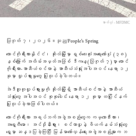
ဓာတ်ပုံ - MFDMC
သြဂုတ် ၇၊၂၀၂၆။သုည/People’s Spring
တောင်ကိုရီးယားနိုင်ငံ၊ ဆိုးလ်မြို့မှာ ရှစ်လေးလုံးအရေးတော်ပုံ (၃၈)
နှစ်မြောက် အထိမ်းအမှတ်အဖြစ် ဒီကနေ့(သြဂုတ် ၇)မှာ တောင်
ကိုရီးယား-အာဆီယံစင်တာနဲ့ အာဆီယံသံရုံးအပါအဝင် နေရာ ၁၂
ခုမှာ လှုပ်ရှားမှုတွေ ပြုလုပ်ခဲ့ပါတယ်။
အဲဒီလူထုလှုပ်ရှားမှုကို ဆိုးလ်မြို့ရှိ အာဆီယံစင်တာနဲ့ အာဆီယံ
သံရုံးတွေ အပါအဝင် စုစုပေါင်း နေရာ ၁၂ ခုမှာ တပြိုင်နက်
ပြုလုပ်ခဲ့တာဖြစ်ပါတယ်။
တောင်ကိုရီးယား အရပ်ဘက်အဖွဲ့အစည်းတွေက ကမ္ဘောဒီးယား၊
အရှေ့တီမော၊ အင်ဒိုနီးရှား၊ စင်ကာပူနဲ့ ဗီယက်နမ်သံရုံးတွေ
ရှေ့မှာ ဆန္ဒပြခဲ့ကြပြီး မြန်မာတော်လှန်ရေးအဖွဲ့အစည်းများက ဘ