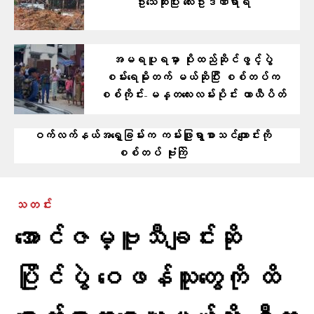
ဦးသေဆုံးပြီး လေးဦးဒဏ်ရာရ
အမရပူရမှာ ပိုးထည်ဆိုင်ဖွင့်ပွဲ
စမ်းရေမိုးတက် မယ်ဆိုပြီး စစ်တပ်က
စစ်ကိုင်း-မန္တလေးလမ်းပိုင်း ယာယီပိတ်
ဝက်လက်နယ်အရှေ့ခြမ်းက ကမ်းဖြူရွာစာသင်ကျောင်းကို
စစ်တပ် ဗုံးကြဲ
သတင်း
အောင်ဇမ္ဗူသီချင်းဆို
ပြိုင်ပွဲ ဝေဖန်သူတွေကို ထိ