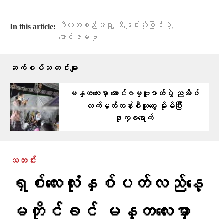
,
,
ဂီတအစည်းအရုံး
သီချင်းဆိုပြိုင်ပွဲ
In this article:
အောင်ဇမ္ဗူ
ဆက်စပ်သတင်းများ
မန္တလေးမှာ အောင်ဇမ္ဗူဇာတ်ပွဲ ညအိပ်
လက်မှတ်တန်းစီသူတွေ မိုးမိပြီး
ဒုက္ခရောက်
သတင်း
ရှစ်လေးလုံးနှစ်ပတ်လည်နေ့
မတိုင်ခင် မန္တလေးမှာ