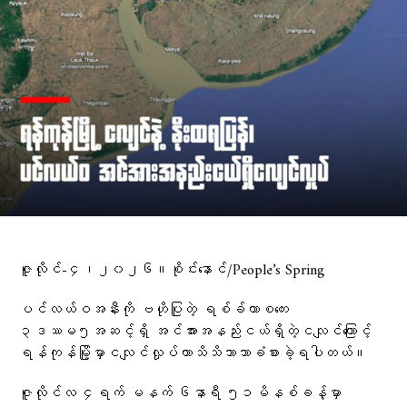
ဇူလိုင်-၄၊၂၀၂၆။စိုင်းနောင်/People’s Spring
ပင်လယ်ဝအနီးကို ဗဟိုပြုတဲ့ ရစ်ခ်တာစကေး
၃ဒဿမ၅အဆင့်ရှိ အင်အားအနည်းငယ်ရှိတဲ့ငလျင်ကြောင့်
ရန်ကုန်မြို့မှာငလျင်လှုပ်တာသိသိသာသာခံစားခဲ့ရပါတယ်။
ဇူလိုင်လ ၄ရက် မနက် ၆နာရီ ၅၁မိနစ်ခန့်မှာ