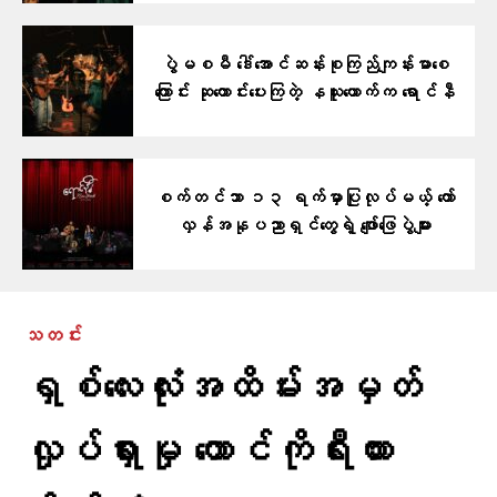
ပွဲမစမီ ဒေါ်အောင်ဆန်းစုကြည်ကျန်းမာစေ
ကြောင်း ဆုတောင်းပေးကြတဲ့ နယူးယောက်က ရောင်နီ
စက်တင်ဘာ ၁၃ ရက်မှာပြုလုပ်မယ့် တော်
လှန်အနုပညာရှင်တွေရဲ့ ဖျော်ဖြေပွဲများ
သတင်း
ရှစ်လေးလုံးအထိမ်းအမှတ်
လှုပ်ရှားမှု တောင်ကိုရီးယား