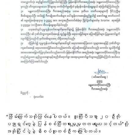
“ခြိမ်းခြေက်သလိုဖြစ်နေပါတယ်။ လူကြိးပီသစွာ ၂၀ ဦးကို
ပညာရှင်တွေနဲ့ ပြန်စစ်ပြီးတရားမျှမျှတတ ရွေးပေးသင့်တယ်”လို့
အဆိုပြိုင်ပွဲနဲ့ နီးစပ်သူတစ်ဦးက ပြောပါတယ်။