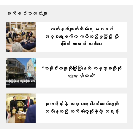
ဆက်စပ်သတင်းများ
လက်နက်ဖျက်သိမ်းရေး မစခင်
အစ္စရေးဖက်က ကတိတည်မှုပြဖို့ လို
ကြောင်း ဟားမားစ် သတိပေး
“သမိုင်းတခုကိုပြောပြနေတဲ့ ကမ္ဘာ့အဆိုးဆုံး
view ဟိုတယ်”
ယူကရိန်းနဲ့ အစ္စရေး ခေါင်းဆောင်တွေကို
တစ်နေ့တည်း လက်ခံတွေ့ဆုံခဲ့တဲ့ ထရမ့်