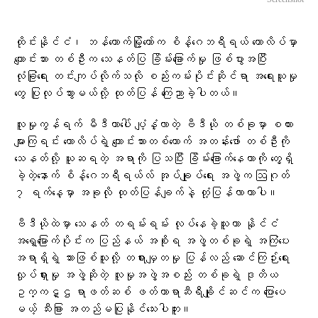
ထိုင်းနိုင်ငံ၊ ဘန်ကောက်မြို့တော်က စိန့်ဂေဘရီရယ် ကောလိပ်မှာ
ကျောင်းသား တစ်ဦးက သေနတ်ပြ ခြိမ်းခြောက်မှု ဖြစ်ပွားအပြီး
လုံခြုံရေး တင်းကျပ်လိုက်သလို စည်းကမ်းပိုင်းဆိုင်ရာ အရေးယူမှု
တွေ ပြုလုပ်သွားမယ်လို့ ထုတ်ပြန် ကြေညာခဲ့ပါတယ်။
လူမှုကွန်ရက် မီဒီယာပေါ် ပျံ့နှံ့လာတဲ့ ဗီဒီယို တစ်ခုမှာ စကား
များကြရင်း ကောလိပ်ရဲ့ ကျောင်းသားတစ်ယောက် အတန်းဖော် တစ်ဦးကို
သေနတ်လို့ ယူဆရတဲ့ အရာကို ပြသပြီး ခြိမ်းခြောက်နေတာကို တွေ့ရှိ
ခဲ့တဲ့နောက် စိန့်ဂေဘရီရယ်လ် အုပ်ချုပ်ရေး အဖွဲ့က ဩဂုတ်
၇ ရက်နေ့မှာ အခုလို ထုတ်ပြန်ချက်နဲ့ တုံ့ပြန်လာတာပါ။
ဗီဒီယိုထဲမှာ သေနတ် တရမ်းရမ်း လုပ်နေခဲ့သူဟာ နိုင်ငံ
အရှေ့မြောက်ပိုင်းက ပြည်နယ် အစိုးရ အဖွဲ့တစ်ခုရဲ့ အကြံပေး
အရာရှိရဲ့ သားဖြစ်သူလို့ တရားမျှတမှု ပြန်လည် ဆောင်ကြဉ်းရေး
လှုပ်ရှားမှု အဖွဲ့ဆိုတဲ့ လူမှုအဖွဲ့အစည်း တစ်ခုရဲ့ ဒုတိယ
ဥက္ကဋ္ဌ ရာဖတ်ဆစ် ဖတ်တာရာဆီရီချိုင်ဆင်က ပြောပေ
မယ့် သီးခြား အတည်မပြုနိုင်သေးပါဘူး။