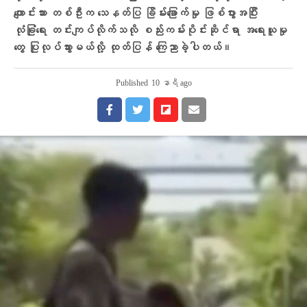
ကျောင်းသား တစ်ဦးက သေနတ်ပြ ခြိမ်းခြောက်မှု ဖြစ်ပွားအပြီး
လုံခြုံရေး တင်းကျပ်လိုက်သလို စည်းကမ်းပိုင်းဆိုင်ရာ အရေးယူမှု
တွေ ပြုလုပ်သွားမယ်လို့ ထုတ်ပြန် ကြေညာခဲ့ပါတယ်။
Published
10 နာရီ ago