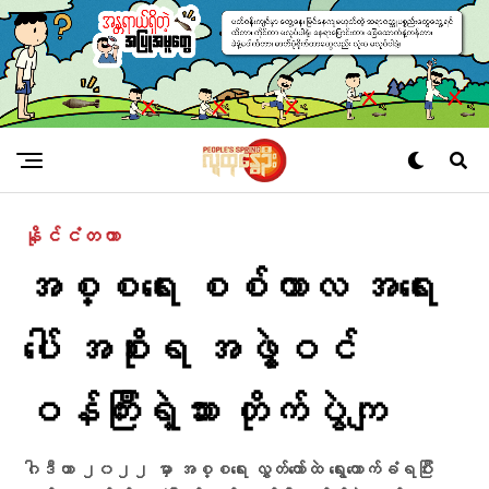
နိုင်ငံတကာ
အစ္စရေး စစ်ကာလ အရေး
ပေါ် အစိုးရ အဖွဲ့ဝင်
ဝန်ကြီးရဲ့သား တိုက်ပွဲကျ
ဂါဒီဟာ ၂၀၂၂ မှာ အစ္စရေး လွှတ်တော်ထဲ ရွေးကောက်ခံရပြီး