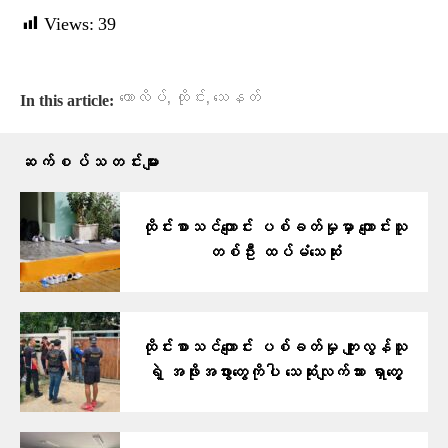
Views:
39
,
,
ကောလိပ်
ထိုင်း
သေနတ်
In this article:
ဆက်စပ်သတင်းများ
ထိုင်းစာသင်ကျောင်း ပစ်ခတ်မှုမှာ ကျောင်းသူ
တစ်ဦး ထပ်မံသေဆုံး
ထိုင်းစာသင်ကျောင်း ပစ်ခတ်မှု ကျူးလွန်သူ
ရဲ့ အဖိုးအဖွားတွေကိုပါ သေဆုံးလျက်သား ရှာတွေ့