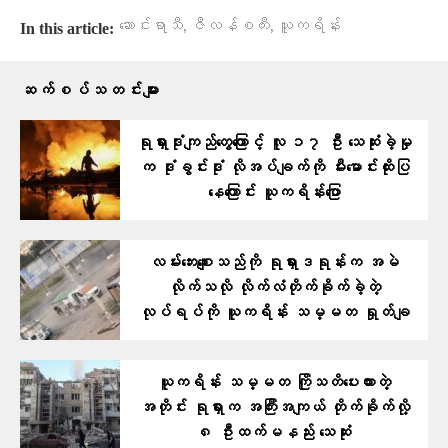
,
,
ဆောင်းရာသီ
ဇီလန်စကီး
ယူကရိန်း
In this article:
ဆက်စပ်သတင်းများ
ရုရှားဒုံးကျည်တွေကြောင့် လူ ၁၇ ဦး သေဆုံးခဲ့မှု
က ဒုံးခွင်းဒုံး လိုအပ်ချက်ကို မီးမောင်းထိုးပြ
နေကြောင်း ယူကရိန်းပြော
လမ်းဘေးစျေးသည်ကို ရုရှားဒရုန်းက အမဲ
လိုက်သလို လိုက်လံတိုက်ခိုက်ခဲ့တဲ့
လုပ်ရပ်ကို ယူကရိန်း သမ္မတ ရှုတ်ချ
ယူကရိန်း သမ္မတ ကြိုသတိပေးထားတဲ့
အတိုင်း ရုရှားက အကြီးအကျယ် တိုက်ခိုက်လို့
၈ ဦးထက်မနည်း သေဆုံး