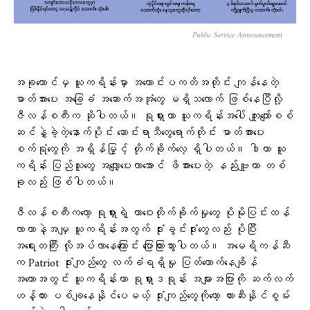
Public Service Announcement
အခုတောင်မှ ယူကရိန်းမှာ အကောင်းပကတိအတိုင်း ကျန်နေတဲ့
ဓာတ်အားပေး အခြေခံ အဆောက်အအုံတွေ မရှိသလောက် ဖြစ်နေပြီလို့
ဇီလန်စကီးက ဆိုပါတယ်။ ရုရှားဟာ ယူကရိန်းအပေါ် ကျူးကျော်စစ်
ဆင်နွှဲခဲ့တဲ့နောက်ပိုင်း ဆောင်းရာသီတွေရောက်တိုင်း ဓာတ်အားပေး
စက်ရုံတွေကို အရှိန်မြှင့် တိုက်ခိုက်လေ့ ရှိပါတယ်။ ဒါဟာ ယူ
ကရိန်း ပြည်သူတွေ အလျှော့ပေးလာအောင် ဖိအားပေးတဲ့ နည်းဗျူဟာ တစ်
ခုလည်း ဖြစ်ပါတယ်။
ဇီလန်စကီးကတော့ ရုရှားရဲ့ တာဝေးတိုက်ခိုက်မှုတွေ ပိုမိုပြင်းထန်
လာတာနဲ့အမျှ ယူကရိန်းအတွက် ဒုံးခွင်းဒုံးတွေလည်း ပိုပြီး
အရေးတကြီး လိုအပ်လာနေကြောင်း ပြောကြားသွားပါတယ်။ အမေရိကန်ဆီ
က Patriot ဒုံးကျည်တွေ လက်ခံရရှိမှု ပြတ်တောက်နေချိန်
အတောအတွင်း ယူကရိန်းဟာ ရုရှားဒရုန်း အများအပြားကို ဆက်လက်
ဟန့်တား ပစ်ချနေနိုင်ပေမယ့် ဒုံးကျည်တွေကိုတော့ တားဆီးနိုင်စွမ်း