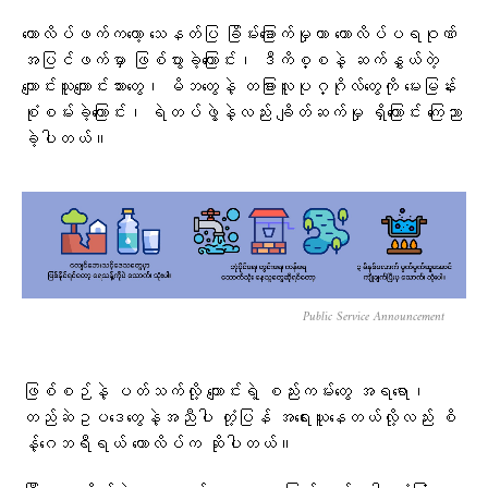
ကောလိပ်ဖက်ကတော့ သေနတ်ပြ ခြိမ်းခြောက်မှုဟာ ကောလိပ်ပရဝုဏ်
အပြင်ဖက်မှာ ဖြစ်ပွားခဲ့ကြောင်း၊ ဒီကိစ္စနဲ့ ဆက်နွှယ်တဲ့
ကျောင်းသူကျောင်းသားတွေ၊ မိဘတွေနဲ့ တခြားလူပုဂ္ဂိုလ်တွေကို မေးမြန်း
စုံစမ်းခဲ့ကြောင်း၊ ရဲတပ်ဖွဲ့နဲ့လည်း ချိတ်ဆက်မှု ရှိကြောင်း ကြေညာ
ခဲ့ပါတယ်။
Public Service Announcement
ဖြစ်စဉ်နဲ့ ပတ်သက်လို့ ကျောင်းရဲ့ စည်းကမ်းတွေ အရရော၊
တည်ဆဲဥပဒေတွေနဲ့အညီပါ တုံ့ပြန် အရေးယူနေတယ်လို့လည်း စိ
န့်ဂေဘရီရယ် ကောလိပ်က ဆိုပါတယ်။