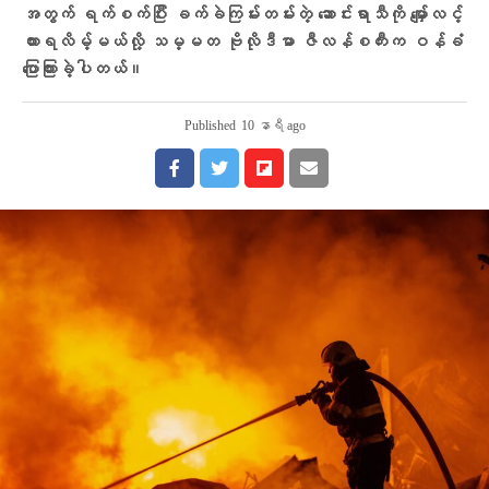
အတွက် ရက်စက်ပြီး ခက်ခဲကြမ်းတမ်းတဲ့ ဆောင်းရာသီကို မျှော်လင့်
ထားရလိမ့်မယ်လို့ သမ္မတ ဗိုလိုဒီမာ ဇီလန်စကီးက ဝန်ခံ
ပြောကြားခဲ့ပါတယ်။
Published
10 နာရီ ago