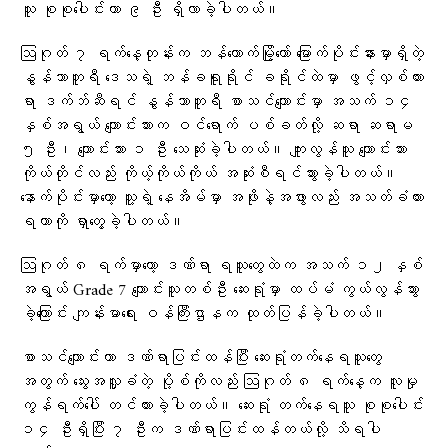
သူ စုစုပေါင်းဟာ ၉ ဦး ရှိလာခဲ့ပါတယ်။
ဩဂုတ် ၇ ရက်နေ့တုန်းက ဘန်ကောက်မြို့တော် မြောက်ပိုင်းနားမှာရှိတဲ့
နွန်သာဘူရီ ဒေသရဲ့ ဘန်ခရူရိုင် ခရိုင်ထဲမှာ ဖွင့်လှစ်ထား
ရာ ဒက်ဘ်ဆီရင် နွန်သာဘူရီ စာသင်ကျောင်းမှာ အသက် ၁၄
နှစ်အရွယ် ကျောင်းသားက ဝင်ရောက် ပစ်ခတ်လို့ ဆရာ ဆရာမ
၅ ဦး၊ ကျောင်းသား ၁ ဦး သေဆုံးခဲ့ပါတယ်။ ကျူးလွန်သူ ကျောင်းသား
ကိုယ်တိုင်လည်း ကိုယ့်ကိုယ်ကိုယ် အဆုံးစီရင်သွားခဲ့ပါတယ်။
နောက်ပိုင်းမှာတော့ သူ့ရဲ့ နေအိမ်မှာ အဖိုးနဲ့အဖွားလည်း အသတ်ခံထား
ရတာကို ရှာတွေ့ခဲ့ပါတယ်။
ဩဂုတ် ၈ ရက်မှာတော့ ဒဏ်ရာ ရသူတွေထဲက အသက် ၁၂ နှစ်
အရွယ် Grade 7 ကျောင်းသူတစ်ဦး ဆေးရုံမှာ ထပ်မံ ကွယ်လွန်သွား
ခဲ့ကြောင်း ကျန်းမာရေး ဝန်ကြီးဌာနက ထုတ်ပြန်ခဲ့ပါတယ်။
စာသင်ကျောင်းဟာ ဒဏ်ရာပြင်းထန်ပြီး ဆေးရုံတက်နေရသူတွေ
အတွက် သွေးအလှူခံတဲ့ ပို့စ်ကိုလည်း ဩဂုတ် ၈ ရက်နေ့က လူမှု
ကွန်ရက်ပေါ် တင်ထားခဲ့ပါတယ်။ ဆေးရုံ တက်နေရသူ စုစုပေါင်း
၁၄ ဦးရှိပြီး ၇ ဦးက ဒဏ်ရာပြင်းထန်တယ်လို့ သိရပါ