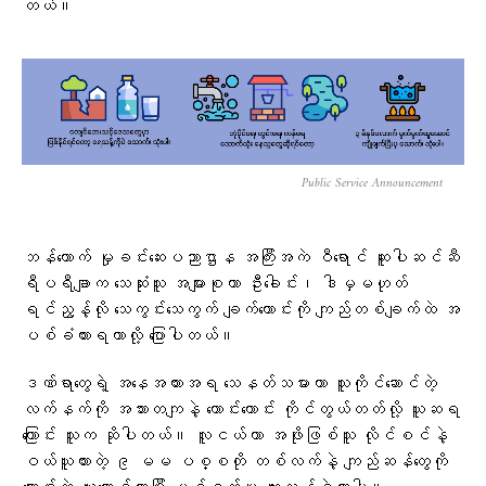
တယ်။
Public Service Announcement
ဘန်ကောက် မှုခင်းဆေးပညာဌာန အကြီးအကဲ ဝီရောင် ဆူပါဆင်ဆီ
ရီပရီချာက သေဆုံးသူ အများစုဟာ ဦးခေါင်း၊ ဒါမှမဟုတ်
ရင်ညွန့်လို သေကွင်းသေကွက် ချက်ကောင်းကို ကျည်တစ်ချက်ထဲ အ
ပစ်ခံထားရတာလို့ ပြောပါတယ်။
ဒဏ်ရာတွေရဲ့ အနေအထားအရ သေနတ်သမားဟာ သူကိုင်ဆောင်တဲ့
လက်နက်ကို အသားတကျနဲ့ ကောင်းကောင်း ကိုင်တွယ်တတ်လို့ ယူဆရ
ကြောင်း သူက ဆိုပါတယ်။ လူငယ်ဟာ အဖိုးဖြစ်သူ လိုင်စင်နဲ့
ဝယ်ယူထားတဲ့ ၉ မမ ပစ္စတို တစ်လက်နဲ့ ကျည်ဆန်တွေကို