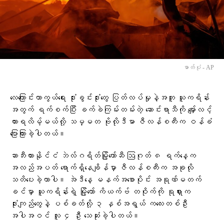
ဓာတ်ပုံ - AP
လေကြောင်းကာကွယ်ရေး ဒုံးခွင်းဒုံးတွေ ပြတ်လပ်မှုနဲ့အတူ ယူကရိန်း
အတွက် ရက်စက်ပြီး ခက်ခဲကြမ်းတမ်းတဲ့ ဆောင်းရာသီကို မျှော်လင့်
ထားရလိမ့်မယ်လို့ သမ္မတ ဗိုလိုဒီမာ ဇီလန်စကီးက ဝန်ခံ
ပြောကြားခဲ့ပါတယ်။
ဆာဘီးယားနိုင်ငံ ဘဲလ်ဂရိတ်မြို့တော်ဆီ ဩဂုတ် ၈ ရက်နေ့က
အလည်အပတ် ရောက်ရှိနေချိန်မှာ ဇီလန်စကီးက အခုလို
သတိပေးခဲ့တာပါ။ အဲဒီနေ့ မနက်အစောပိုင်း အရုဏ်မတက်
ခင်မှာ ယူကရိန်းရဲ့ မြို့တော် ကိယက်ဗ် တဝိုက်ကို ရုရှားက
ဒုံးကျည်တွေနဲ့ ပစ်ခတ်လို့ ၃ နှစ်အရွယ် ကလေးတစ်ဦး
အပါအဝင် လူ ၄ ဦး သေဆုံးခဲ့ပါတယ်။