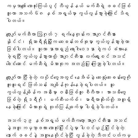
ကမ္ဘာကျော် ဘောလုံးကြယ်ပွင့် လီယွန်နယ် မက်ဆီရဲ့ ဖခင်ဖြစ်
သူဟာ အသက် ၆၈ နှစ် အရွယ်မှာ ကွယ်လွန်သွားခဲ့ကြောင်း သိရ
ပါတယ်။
ဂျော့ဂျ်မက်ဆီဟာ ဩဂုတ် ၇ ရက်နေ့တုန်းက အာဂျင်တီးနား
နိုင်ငံ၊ ရိုဆာရီရိုမြို့က ဆေးခန်းတစ်ခုမှာ ကွယ်လွန်သွားခဲ့တာ
ဖြစ်ပါတယ်။ သူဟာ နာတာရှည် ရောဂါဝေဒနာ စွဲကပ် ခံစားနေ
ခဲ့ရပြီး ကွယ်လွန်သွားတာလို့ အာဂျင်တီးနား လက်ရွေးစင် အသင်း
ခေါင်းဆောင် မက်ဆီရဲ့ မိသားစုက အတည်ပြု ကြေညာခဲ့ပါတယ်။
ဂျော့ဂျ်ဟာ ပြီးခဲ့တဲ့ လပိုင်းတွေအတွင်း နေအိမ်နဲ့ ဆေးရုံဆေးခန်းတွေကို
ကူးလူးရင်း ဖြတ်သန်း အချိန်ကုန်နေခဲ့ရပါတယ်။ သူ
ကွယ်လွန်ချိန်က အနီးမှာ ဇနီးဖြစ်သူ စီလီယာ၊ သားသမီးတွေ
ဖြစ်တဲ့ ရိုဒရီဂို၊ မက်တီးယက်စ်၊ မာရီယာဆိုးလ်တို့ အတူရှိ
နေခဲ့ကြောင်း မိသားစုရဲ့ ထုတ်ပြန်ချက်မှာ ပါရှိခဲ့ပါတယ်။
အသက် ၃၉ နှစ်အရွယ် မက်ဆီကတော့ အာဂျင်တီးနား အသင်း
နဲ့အတူ ကမ္ဘာ့ဖလား ဘောလုံးပြိုင်ပွဲမှာ ပါဝင်ယှဉ်ပြိုင်ခဲ့တဲ့
နောက် ဖခင်နဲ့ အတူနေထိုင်ခဲ့ပြီး လွန်ခဲ့တဲ့ သီတင်းပတ်ကမှ