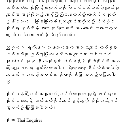
ပြီးတော့ ကောလိပ်ရဲ့ ပရဝုဏ်မှာရော၊ အပြင်ဖက်မှာပါ လုံခြုံရေး
အစီအမံတွေ တိုးမြှင့်ထားလိုက်သလို ပါဝင်ပတ်သက်တဲ့ ကျောင်းသူ
ကျောင်းသား အားလုံးကိုလည်း စောင့်ကြည့်ပေးနေတယ်လို့ ကောလိပ်က ထုတ်
ပြန်ပါတယ်။ ခြိမ်းခြောက်ခံရတဲ့ ကျောင်းသားကိုလည်း စိတ်ပိုင်း
ဆိုင်ရာ နှစ်သိမ့် အားပေး ကူညီပေးထားပြီး အပိုဆောင်း အကာအကွယ်
တွေ စီစဉ်ပေးထားတယ်လို့ သိရပါတယ်။
ဩဂုတ် ၇ ရက်နေ့က ဘန်ကောက်နားက စာသင်ကျောင်း တစ်ခုမှာ
ပစ်ခတ်မှု ဖြစ်ပွားပြီး သေနတ်သမား ကျောင်းသား အပါအဝင်
စုစုပေါင်း လူ ၉ ဦး သေဆုံးခဲ့တဲ့ ဖြစ်စဉ်နဲ့ တိုက်ဆိုင်ပြီး အခု
ကြေညာချက်လည်း ထွက်ပေါ်လာတာပါ။ ရဲတွေကတော့ ဗီဒီယိုထဲမှာပါတဲ့
သေနတ်က တကယ့်အစစ်လား ဆိုတာကို သီးခြား အတည်မပြုသေးပါ
ဘူး။
ထိုင်းဝန်ကြီးချုပ် အနူတင် ချန်ဝီယာကူက သူ့ရဲ့ အစိုးရဟာ
နိုင်ငံသားတွေရဲ့ လက်နက်ကိုင်ဆောင်ခွင့်တွေကို ပိုမိုတင်းကျပ်
သွားမယ်လို့ ပြောကြားထားပါတယ်။
ကိုးကား: Thai Enquirer