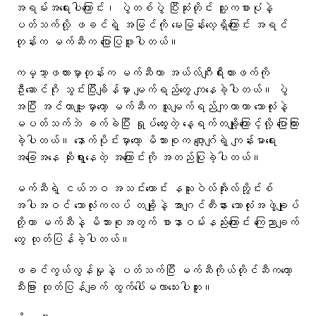
အရမ်းအရေးပါကြောင်း၊ ပွဲတစ်ပွဲ ပြီးဆုံးတိုင်း သူ့ကစားပုံနဲ့
ပတ်သက်လို့ ဖခင်ရဲ့ အမြင်ကို မေးမြန်းလေ့ရှိကြောင်း အရင်
တုန်းက မက်ဆီက ပြောပြဖူးပါတယ်။
ကမ္ဘာ့ဖလားမှာတုန်းက မက်ဆီဟာ အယ်လ်ဂျီးရီးယားဖက်ကို
ဦးဆောင်ဂိုး သွင်းပြီးချိန်မှာ မျက်ရည်တွေ ကျနေခဲ့ပါတယ်။ ပွဲ
အပြီး အင်တာဗျူးမှာတော့ မက်ဆီက သူမျက်ရည်ကျတာဟာ ဘောလုံးနဲ့
မပတ်သက်ဘဲ ခက်ခဲပြီး ရှုပ်ထွေးတဲ့ နေ့ရက်တချို့ကြောင့်လို့ ပြောကြား
ခဲ့ပါတယ်။ နောက်ပိုင်းမှာတော့ မိသားစုက ဂျော့ဂျ်ရဲ့ ကျန်းမာရေး
အခြေအနေ ဆိုးရွားနေတဲ့ အကြောင်းကို အတည်ပြုခဲ့ပါတယ်။
မက်ဆီရဲ့ ငယ်ဘဝ အသင်းဟောင်း နယူးဝဲလ်အိုးလ်ဘွိုင်းစ်
အပါအဝင် ဘောလုံးကလပ် တချို့နဲ့ အာဂျင်တီးနား ဘောလုံးအဖွဲ့ချုပ်
တို့ဟာ မက်ဆီနဲ့ မိသားစုအတွက် စာနာဝမ်းနည်းကြောင်း ကြေညာချက်
တွေ ထုတ်ပြန်ခဲ့ပါတယ်။
ဖခင်ကွယ်လွန်မှုနဲ့ ပတ်သက်ပြီး မက်ဆီကိုယ်တိုင်ဆီကတော့
သီးခြား ထုတ်ပြန်ချက် ထွက်ပေါ်မလာသေးပါဘူး။