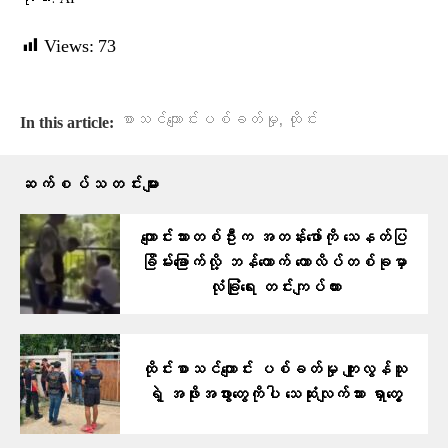
Views:
73
,
စာသင်ကျောင်းပစ်ခတ်မှု
ထိုင်း
In this article:
ဆက်စပ်သတင်းများ
ကျောင်းသားတစ်ဦးက အတန်းဖော်ကို သေနတ်ပြ
ခြိမ်းခြောက်လို့ ဘန်ကောက် ကောလိပ်တစ်ခုမှာ
လုံခြုံရေး တင်းကျပ်ထား
ထိုင်းစာသင်ကျောင်း ပစ်ခတ်မှု ကျူးလွန်သူ
ရဲ့ အဖိုးအဖွားတွေကိုပါ သေဆုံးလျက်သား ရှာတွေ့