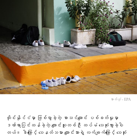
ဓာတ်ပုံ - EPA
ထိုင်းနိုင်ငံမှာ ဖြစ်ပွားခဲ့တဲ့ စာသင်ကျောင်း ပစ်ခတ်မှုမှာ
ဒဏ်ရာပြင်းထန်ခဲ့တဲ့ ကျောင်းသူတစ်ဦး ထပ်မံ သေဆုံးသွားခဲ့ပါ
တယ်။ ဒါကြောင့် သေနတ်သမား ကျောင်းသားရဲ့ လက်ချက်ကြောင့် သေဆုံး