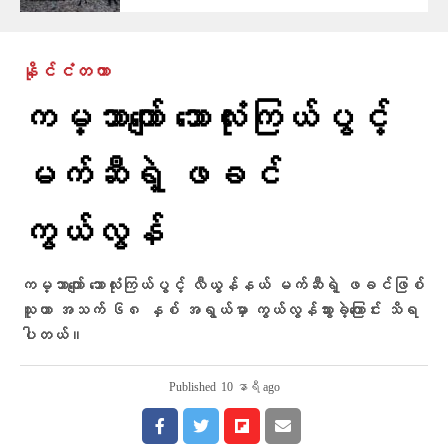
နိုင်ငံတကာ
ကမ္ဘာကျော် ဘောလုံးကြယ်ပွင့်
မက်ဆီရဲ့ ဖခင်
ကွယ်လွန်
ကမ္ဘာကျော် ဘောလုံးကြယ်ပွင့် လီယွန်နယ် မက်ဆီရဲ့ ဖခင်ဖြစ်
သူဟာ အသက် ၆၈ နှစ် အရွယ်မှာ ကွယ်လွန်သွားခဲ့ကြောင်း သိရ
ပါတယ်။
Published
10 နာရီ ago