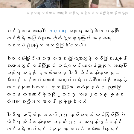
အစ္စရေး စစ်ကာလ အရေးပေါ် အစိုးရ အဖွဲ့ဝင် ဝန်ကြီးရဲ့သား တိုက်ပွဲကျ
စစ်ပွဲကာလ အရေးပေါ်
အစ္စရေး
အစိုးရ အဖွဲ့ထဲက ဝန်ကြီး
တစ်ဦးရဲ့ သားဖြစ်သူဟာ တိုက်ပွဲကျသွားခဲ့ကြောင်း အစ္စရေး
စစ်တပ် (IDF)က အတည်ပြုခဲ့ပါတယ်။
ဂါဇာကမ်းမြှောင် ဒေသမှာ ဟားမားစ် ပြောက်ကျားတွေနဲ့ စစ်ဖြစ်နေချိန်
အတောအတွင်း ဝန်ကြီးချုပ် ဘင်ဂျမင် နေတန်ညာဟုက အရေးပေါ်
အစိုးရ အဖွဲ့ကို ဖွဲ့စည်းထားရာမှာ ဂါဒီ အိုင်ဆန်ကော့ဟာ ဌာန
သီးသန့် ခန့်အပ်မထားတဲ့ အတွင်းစည်း ဝန်ကြီးတစ်ဦး အနေနဲ့
တာဝန်ယူထားပါတယ်။ သူဟာ IDFမှာ ဆယ်စုနှစ် ၄ ခုကျော်ကြာ
တာဝန် ထမ်းဆောင်ခဲ့သလို ၂၀၁၅ ကနေ ၂၀၁၉ ခုနှစ်
ထိ IDF အကြီးအကဲ တာဝန် ယူခဲ့ဖူးပါတယ်။
ဂါဒီရဲ့ သားဖြစ်သူ အသက် ၂၅ နှစ်အရွယ် တပ်ကြပ်ကြီး ဂဲ
လ်မီရာ အိုင်ဆန်ကော့ဟာ အမှတ် ၅၅၁ အရန်ကွန်မန်ဒို
တပ်မရဲ့ တပ်ရင်း ၆၉၉ မှာ တာဝန် ထမ်းဆောင်နေရင်း