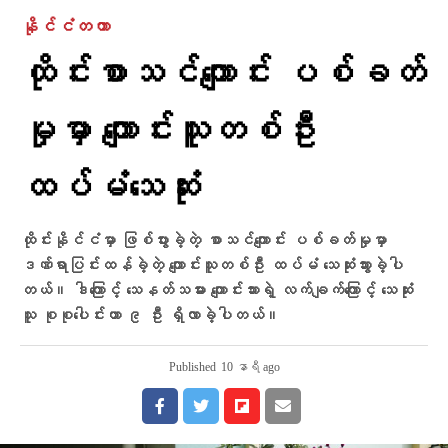
နိုင်ငံတကာ
ထိုင်းစာသင်ကျောင်း ပစ်ခတ်
မှုမှာ ကျောင်းသူတစ်ဦး
ထပ်မံသေဆုံး
ထိုင်းနိုင်ငံမှာ ဖြစ်ပွားခဲ့တဲ့ စာသင်ကျောင်း ပစ်ခတ်မှုမှာ
ဒဏ်ရာပြင်းထန်ခဲ့တဲ့ ကျောင်းသူတစ်ဦး ထပ်မံ သေဆုံးသွားခဲ့ပါ
တယ်။ ဒါကြောင့် သေနတ်သမား ကျောင်းသားရဲ့ လက်ချက်ကြောင့် သေဆုံး
သူ စုစုပေါင်းဟာ ၉ ဦး ရှိလာခဲ့ပါတယ်။
Published
10 နာရီ ago