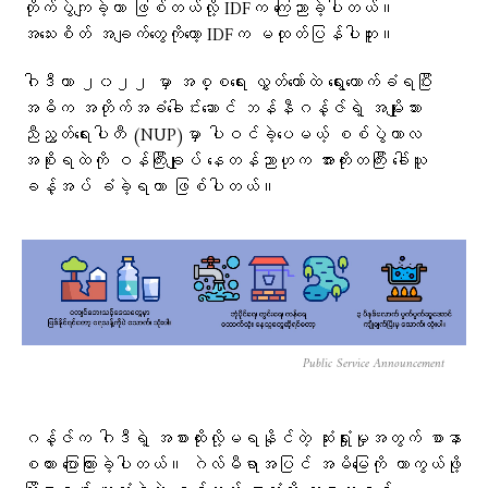
တိုက်ပွဲကျခဲ့တာ ဖြစ်တယ်လို့ IDFက ကြေညာခဲ့ပါတယ်။
အသေးစိတ် အချက်တွေကိုတော့ IDFက မထုတ်ပြန်ပါဘူး။
ဂါဒီဟာ ၂၀၂၂ မှာ အစ္စရေး လွှတ်တော်ထဲ ရွေးကောက်ခံရပြီး
အဓိက အတိုက်အခံခေါင်းဆောင် ဘန်နီဂန့်ဇ်ရဲ့ အမျိုးသား
ညီညွတ်ရေးပါတီ (NUP)မှာ ပါဝင်ခဲ့ပေမယ့် စစ်ပွဲကာလ
အစိုးရထဲကို ဝန်ကြီးချုပ် နေတန်ညာဟုက အားကိုးတကြီး ခေါ်ယူ
ခန့်အပ် ခံခဲ့ရတာ ဖြစ်ပါတယ်။
Public Service Announcement
ဂန့်ဇ်က ဂါဒီရဲ့ အစားထိုးလို့မရနိုင်တဲ့ ဆုံးရှုံးမှုအတွက် စာနာ
စကား ပြောကြားခဲ့ပါတယ်။ ဂဲလ်မီရာအပြင် အမိမြေကို ကာကွယ်ဖို့