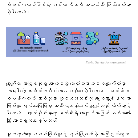
မိခင်ကလပ်ဖြစ်တဲ့ အင်တာ မီယာမီ အသင်းဆီ ပြန်ရောက်သွား
ခဲ့ပါတယ်။
Public Service Announcement
ဂျော့ဂျ်ဟာ သားဖြစ်သူရဲ့ တောက်ပတဲ့ ဘောလုံးသမားဘဝ တလျှောက်လုံးမှာ
အရေးပါတဲ့ အစိတ်အပိုင်းကနေ ပံ့ပိုးပေးခဲ့ပါတယ်။ မက်ဆီက
စပိန်ကလပ် ဘာစီလိုနာ လူငယ်အသင်းကို ရောက်သွားချိန်က သား
ဖြစ်သူ ရပ်ဝေးမြေခြားမှာ အထီးမကျန်အောင် ဂျော့ဂျ်လည်း လိုက်သွားခဲ့
ပါတယ်။ နောက်ပိုင်းမှာတော့ မက်ဆီရဲ့ အေးဂျင့်အဖြစ် နှစ်အတော်
ကြာ ဆောင်ရွက်ပေးခဲ့ပါတယ်။
သူ့အတွက်တော့ ဖခင်ဖြစ်သူရဲ့ ခွင့်ပြုချက်နဲ့ အကြံဉာဏ်တွေက