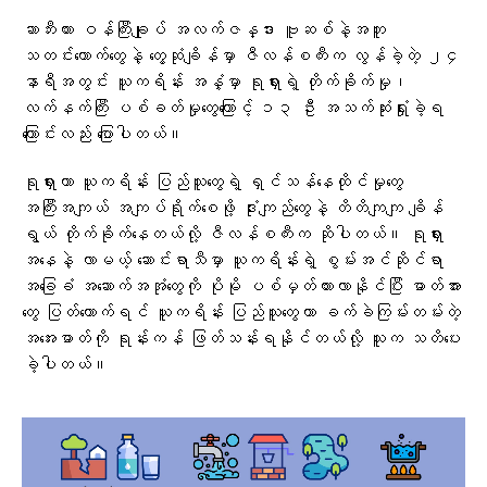
ဆာဘီးယား ဝန်ကြီးချုပ် အလက်ဇန္ဒား ဗူဆစ်နဲ့အတူ
သတင်းထောက်တွေနဲ့ တွေ့ဆုံချိန်မှာ ဇီလန်စကီးက လွန်ခဲ့တဲ့ ၂၄
နာရီအတွင်း ယူကရိန်း အနှံ့မှာ ရုရှားရဲ့ တိုက်ခိုက်မှု၊
လက်နက်ကြီး ပစ်ခတ်မှုတွေကြောင့် ၁၃ ဦး အသက်ဆုံးရှုံးခဲ့ရ
ကြောင်းလည်း ပြောပါတယ်။
ရုရှားဟာ ယူကရိန်း ပြည်သူတွေရဲ့ ရှင်သန်နေထိုင်မှုတွေ
အကြီးအကျယ် အကျပ်ရိုက်စေဖို့ ဒုံးကျည်တွေနဲ့ တိတိကျကျ ချိန်
ရွယ် တိုက်ခိုက်နေတယ်လို့ ဇီလန်စကီးက ဆိုပါတယ်။ ရုရှား
အနေနဲ့ လာမယ့် ဆောင်းရာသီမှာ ယူကရိန်းရဲ့ စွမ်းအင်ဆိုင်ရာ
အခြေခံ အဆောက်အအုံတွေကို ပိုမို ပစ်မှတ်ထားလာနိုင်ပြီး ဓာတ်အား
တွေ ပြတ်တောက်ရင် ယူကရိန်း ပြည်သူတွေဟာ ခက်ခဲကြမ်းတမ်းတဲ့
အအေးဓာတ်ကို ရုန်းကန် ဖြတ်သန်းရနိုင်တယ်လို့ သူက သတိပေး
ခဲ့ပါတယ်။