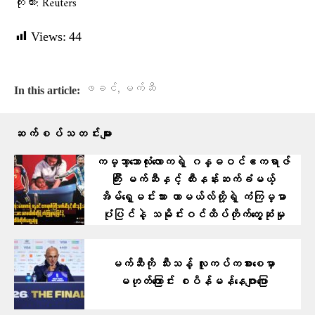
ကိုးကား: Reuters
Views:
44
,
ဖခင်
မက်ဆီ
In this article:
ဆက်စပ်သတင်းများ
ကမ္ဘာ့ဘောလုံးလောကရဲ့ ဂန္ဓဝင်ဧကရာဇ်
ကြီး မက်ဆီနှင့် ထီးနန်းဆက်ခံမယ့်
အိမ်ရှေ့မင်းသား ယာမယ်လ်တို့ရဲ့ ကံကြမ္မာ
ပုံပြင်နဲ့ သမိုင်းဝင်ထိပ်တိုက်တွေ့ဆုံမှု
မက်ဆီကို သီးသန့် လူကပ်ကစားစေမှာ
မဟုတ်ကြောင်း စပိန်မန်နေဂျာပြော