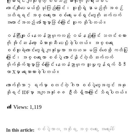
ကြိုးစားရင်း ကျဆုံးခဲ့တဲ့ စစ်သည် အားလုံးကို ဘုရားသခင်
ကောင်းချီးပေးမယ်လို့ ယုံကြည်ကြောင်း၊ သူတို့ရဲ့ နာမည်ကို အစဉ်
သတိရရင်း အစ္စရေးဟာ စစ်ရေးမစ်ရှင်တွေကို ဆက်လက်
အကောင်အထည် ဖော်သွားမှာဖြစ်ကြောင်း သူက ဆိုပါတယ်။
ဝန်ကြီးချုပ် နေတန်ညာဟုကလည်း ဝမ်းနည်းကြောင်း သတင်းစကား
ကို အိုင်ဆန်ကော့ မိသားစုဆီ ပေးပို့ခဲ့ပါတယ်။ အစ္စရေး
စစ်သူရဲကောင်းတွေရဲ့ ကျဆုံးမှုဟာ အလဟဿ မဖြစ်စေဖို့ ကတိပြု
ကြောင်း၊ အစ္စရေးဟာ စစ်ပွဲ အောင်နိုင်တဲ့ထိ ဆက်လက်
တိုက်ခိုက်သွားမှာဖြစ်ကြောင်း နေတန်ညာဟုက လူမှုကွန်ရက် မီဒီ
ယာ Xမှာ ရေးသားထားခဲ့ပါတယ်။
အောက်တိုဘာ ၇ ရက်မှာ စတင်တဲ့ ဂါဇာ စစ်ပွဲတွေအတွင်း အခု
ဆိုရင် IDFမှာ အကျအဆုံး ၈၈ ဦးထိ ရှိလာကြောင်း သိရပါတယ်။
Views:
1,119
,
,
,
စစ်ပွဲကာလ
အစိုးရ
အစ္စရေး
အရေးပေါ်
In this article: