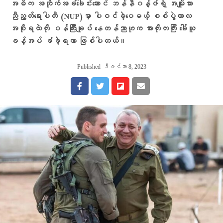
အဓိက အတိုက်အခံခေါင်းဆောင် ဘန်နီဂန့်ဇ်ရဲ့ အမျိုးသား
ညီညွတ်ရေးပါတီ (NUP)မှာ ပါဝင်ခဲ့ပေမယ့် စစ်ပွဲကာလ
အစိုးရထဲကို ဝန်ကြီးချုပ် နေတန်ညာဟုက အားကိုးတကြီး ခေါ်ယူ
ခန့်အပ် ခံခဲ့ရတာ ဖြစ်ပါတယ်။
Published
ဒီဇင်ဘာ 8, 2023