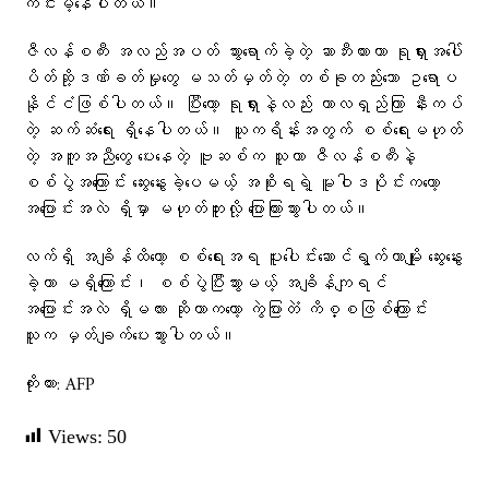
ကင်းမဲ့နေပါတယ်။
ဇီလန်စကီး အလည်အပတ် သွားရောက်ခဲ့တဲ့ ဆာဘီးယားဟာ ရုရှားအပေါ်
ပိတ်ဆို့ဒဏ်ခတ်မှုတွေ မသတ်မှတ်တဲ့ တစ်ခုတည်းသော ဥရောပ
နိုင်ငံဖြစ်ပါတယ်။ ပြီးတော့ ရုရှားနဲ့လည်း ကာလရှည်ကြာ နီးကပ်
တဲ့ ဆက်ဆံရေး ရှိနေပါတယ်။ ယူကရိန်းအတွက် စစ်ရေးမဟုတ်
တဲ့ အကူအညီတွေ ပေးနေတဲ့ ဗူဆစ်က သူဟာ ဇီလန်စကီးနဲ့
စစ်ပွဲအကြောင်း ဆွေးနွေးခဲ့ပေမယ့် အစိုးရရဲ့ မူဝါဒပိုင်းကတော့
အပြောင်းအလဲ ရှိမှာ မဟုတ်ဘူးလို့ ပြောကြားသွားပါတယ်။
လက်ရှိ အချိန်ထိတော့ စစ်ရေးအရ ပူးပေါင်းဆောင်ရွက်တာမျိုး ဆွေးနွေး
ခဲ့တာ မရှိကြောင်း၊ စစ်ပွဲပြီးသွားမယ့် အချိန်ကျရင်
အပြောင်းအလဲ ရှိမလား ဆိုတာကတော့ ကွဲပြားတဲံ ကိစ္စဖြစ်ကြောင်း
သူက မှတ်ချက်ပေးသွားပါတယ်။
ကိုးကား: AFP
Views:
50