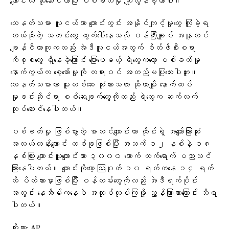
ကျောင်းထဲ ယူဆောင်လာပြီး ပစ်ခတ်မှု ကျူးလွန်ခဲ့တာပါ။
သေနတ်သမား လူငယ်ဟာ ကျောင်းတွင်း အနိုင်ကျင့်မှုတွေ ကြုံခဲ့ရ
တယ်ဆိုတဲ့ သတင်းတွေ ထွက်ပေါ်နေသလို ဝန်ကြီးချုပ် အနူတင်
ချန်ဝီယာကူကလည်း အဲဒီလူငယ်အတွက် စိတ်ဖိစီးစရာ
ကိစ္စတွေ ရှိနေခဲ့ကြောင်း ပြောပေမယ့် ရဲတွေကတော့ ပစ်ခတ်မှု
နောက်ကွယ်က စေ့ဆော်မှုကို တရားဝင် အတည်မပြုသေးပါဘူး။
သေနတ်သမားဟာ မူးယစ်ဆေး သုံးထားသလား ဆိုတာမျိုး နောက်ထပ်
မှုခင်းဆိုင်ရာ စစ်ဆေးချက်တွေကိုလည်း ရဲတွေက ဆက်လက်
လုပ်ဆောင်နေပါတယ်။
ပစ်ခတ်မှု ဖြစ်ပွားတဲ့ စာသင်ကျောင်းဟာ ထိုင်းရဲ့ အကျော်ကြားဆုံး
အလယ်တန်းကျောင်း တစ်ခုဖြစ်ပြီး အသက် ၁၂ နှစ်နဲ့ ၁၈
နှစ်ကြား ကျောင်းသူကျောင်းသား ၃၀၀၀ လောက် တက်ရောက် ပညာသင်
ကြားနေပါတယ်။ ကျောင်းကိုတော့ ဩဂုတ် ၁၀ ရက်ကနေ ၁၄ ရက်
ထိ ပိတ်ထားမှာဖြစ်ပြီး ဝန်ထမ်းတွေကိုလည်း အဲဒီရက်ပိုင်း
အတွင်း နေအိမ်ကနေပဲ အလုပ်လုပ်ကြဖို့ ညွှန်ကြားထားကြောင်း သိရ
ပါတယ်။
ကိုးကား: AP