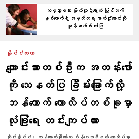
ကမ္ဘာ့ဖလား ဗိုလ်လုပွဲရောက် ပြိုင်ဘက်
နှစ်ယောက်ရဲ့ အမှတ်တရ ဓာတ်ပုံဟောင်းကို
ယူနီဆက်ဖ် ဖော်ပြ
နိုင်ငံတကာ
ကျောင်းသားတစ်ဦးက အတန်းဖော်
ကို သေနတ်ပြ ခြိမ်းခြောက်လို့
ဘန်ကောက် ကောလိပ်တစ်ခုမှာ
လုံခြုံရေး တင်းကျပ်ထား
ထိုင်းနိုင်ငံ၊ ဘန်ကောက်မြို့တော်က စိန့်ဂေဘရီရယ် ကောလိပ်မှာ