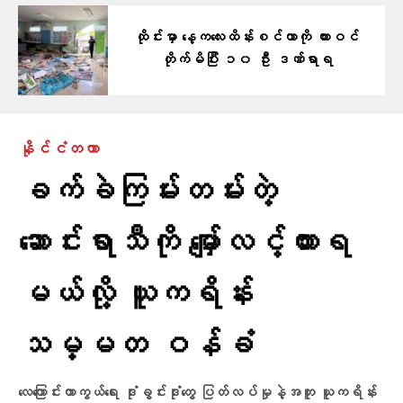
ထိုင်းမှာ နေ့ကလေးထိန်းစင်တာကို ကားဝင်
တိုက်မိပြီး ၁၀ ဦး ဒဏ်ရာရ
နိုင်ငံတကာ
ခက်ခဲကြမ်းတမ်းတဲ့
ဆောင်းရာသီကို မျှော်လင့်ထားရ
မယ်လို့ ယူကရိန်း
သမ္မတ ဝန်ခံ
လေကြောင်းကာကွယ်ရေး ဒုံးခွင်းဒုံးတွေ ပြတ်လပ်မှုနဲ့အတူ ယူကရိန်း